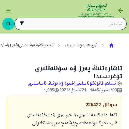
ئوبيېكتىپلىق ئەسەرلەر
ئىسلام قانۇنشۇناسلىقى(فىقھ) ۋە ئۇن
تاھارەتنىڭ پەرز ۋە سۈننەتلىرى
توغرىسىدا
ئىسلام قانۇنشۇناسلىقى(فىقھ) ۋە ئۇنىڭ ئاساسلىرى
03/محرم/1445 , 21/ئىيۇل/2023
1,085
سوئال
226422
تاھارەتنىڭ پەرزلىرى، ۋاجىپلىرى ۋە سۈننەتلىرى
قايسىلار؟. بۇ ھەقتە چۈشەنچە بېرىشىڭلارنى