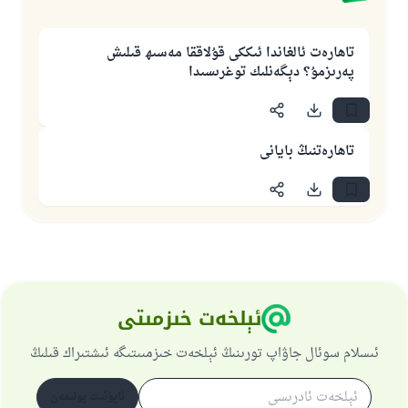
تاھارەت ئالغاندا ئىككى قۇلاققا مەسىھ قىلىش
پەرىزمۇ؟ دېگەنلىك توغرىسىدا
تاھارەتنىڭ بايانى
ئېلخەت خىزمىتى
ئىسلام سوئال جاۋاپ تورىنىڭ ئېلخەت خىزمىىتىگە ئىشتىراك قىلىڭ
ئابۇنىت بولىمەن