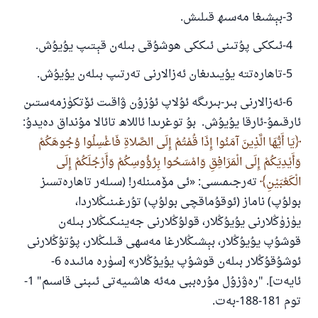
3-بېشىغا مەسىھ قىلىش.
4-ئىككى پۇتىنى ئىككى ھوشۇقى بىلەن قېتىپ يۇيۇش.
5-تاھارەتتە يۇيىدىغان ئەزالارنى تەرتىپ بىلەن يۇيۇش.
6-ئەزالارنى بىر-بىرىگە ئۇلاپ ئۇزۇن ۋاقىت ئۆتكۈزمەستىن
ئارقىمۇ-ئارقا يۇيۇش. بۇ توغرىدا ئاللاھ تائالا مۇنداق دەيدۇ:
يَا أَيُّهَا الَّذِينَ آمَنُوا إِذَا قُمْتُمْ إِلَى الصَّلاةِ فَاغْسِلُوا وُجُوهَكُمْ
وَأَيْدِيَكُمْ إِلَى الْمَرَافِقِ وَامْسَحُوا بِرُؤُوسِكُمْ وَأَرْجُلَكُمْ إِلَى
الْكَعْبَيْنِ
تەرجىمىسى: «ئى مۆمىنلەر! (سىلەر تاھارەتسىز
بولۇپ) ناماز (ئوقۇماقچى بولۇپ) تۇرغىنىڭلاردا،
يۈزۈڭلارنى يۇيۇڭلار، قولۇڭلارنى جەينىكىڭلار بىلەن
قوشۇپ يۇيۇڭلار، بېشىڭلارغا مەسھى قىلىڭلار، پۇتۇڭلارنى
ئوشۇقۇڭلار بىلەن قوشۇپ يۇيۇڭلار» [سۈرە مائىدە 6-
ئايەت]. "رەۋزۇل مۇرەببى مەئە ھاشىيەتى ئىبنى قاسىم" 1-
توم 181-188-بەت.