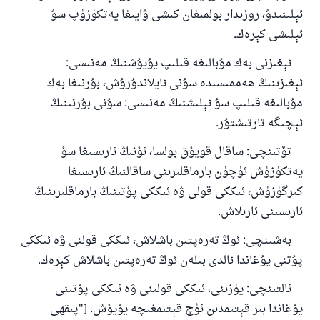
ئوخشاش ساۋاپقا ئېرىشىدۇ
ئېلىنىدۇ، روزىدار بولمىغان كىشى ۋايىغا يەتكۈزۈپ سۇ
ئېلىشى كېرەك.
مۇسلىم رىۋايەت قىلغان (1893) ھەدىس
ئېغىزنى بەك مۇبالىغە قىلىپ يۇيۇشنىڭ مەنىسى:
ئېغىزىنىڭ ھەممىسىدە سۇنى ئايلاندۇرۇش، بۇرنىغا بەك
ئىئائە
مۇبالىغە قىلىپ سۇ ئېلىشنىڭ مەنىسى: سۇنى بۇرنىنىڭ
ئېچىگە تارتىشتۇر.
تۆتىنچى: ساقال قويۇق بولسا، ئۇنىڭ ئارىسىغا سۇ
يەتكۈزۈش ئۈچۈن بارماقلىرىنى ساقالنىڭ ئارىسىغا
كىرگۈزۈش، ئىككى قولى ۋە ئىككى پۇتىنىڭ بارماقلىرىنىڭ
ئارىسىنى ئارىلاش.
بەشىنچى: ئوڭ تەرەپتىن باشلاش، ئىككى قولنى ۋە ئىككى
پۇتنى يۇغاندا ئالدى بىلەن ئوڭ تەرەپتىن باشلاش كېرەك.
ئالتىنچى: يۈزىنى، ئىككى قولىنى ۋە ئىككى پۇتىنى
يۇغاندا بىر قېتىمدىن ئۈچ قېتىمغىچە يۇيۇش. ["پىقھى