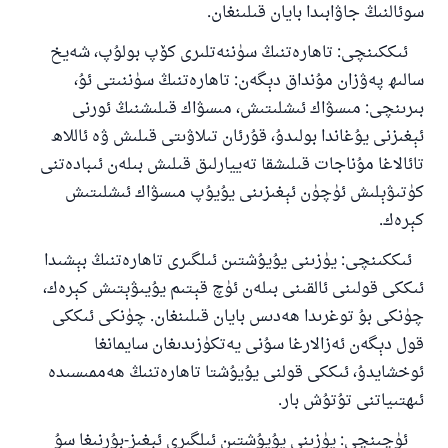
سوئالنىڭ جاۋابىدا بايان قىلىنغان.
ئىككىنچى: تاھارەتنىڭ سۈننەتلىرى كۆپ بولۇپ، شەيخ
سالىھ پەۋزان مۇنداق دېگەن: تاھارەتنىڭ سۈننىتى ئۇ،
بىرىنچى: مىسۋاك ئىشلىتىش، مىسۋاك قىلىشنىڭ ئورنى
ئېغىزنى يۇغاندا بولىدۇ، قۇرئان تىلاۋىتى قىلىش ۋە ئاللاھ
تائالاغا مۇناجات قىلىشقا تەييارلىق قىلىش بىلەن ئىبادەتنى
كۈتىۋېلىش ئۈچۈن ئېغىزىنى يۇيۇپ مىسۋاك ئىشلىتىش
كېرەك.
ئىككىنچى: يۈزىنى يۇيۇشتىن ئىلگىرى تاھارەتنىڭ بېشىدا
ئىككى قولىنى ئالقىنى بىلەن ئۈچ قېتىم يۇيىۋېتىش كېرەك،
110845 - نومۇرلۇق سوئالنىڭ جاۋابى
چۈنكى بۇ توغرىدا ھەدىس بايان قىلىنغان. چۈنكى ئىككى
ئائىلىنى ساقلاپ قالدى
قول دېگەن ئەزالارغا سۇنى يەتكۈزىدىغان سايمانغا
ئوخشايدۇ، ئىككى قولنى يۇيۇشتا تاھارەتنىڭ ھەممىسىدە
ئۇممەتكە جاۋاپ بېرىشىمىزگە ياردەم قىلىڭ
ئىھتىياتنى تۇتۇش بار.
پەيغەمبەرئەلەيھىسسالام مۇنداق دېگەن:
ئۈچىنچى: يۈزىنى يۇيۇشتىن ئىلگىرى ئېغىز-بۇرنىغا سۇ
ياخشىلىققا باشلارپ قويغان كىشى قىلغۇچىغا