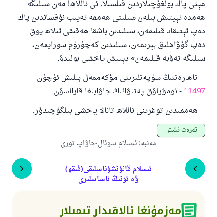
مېنى پاك بولغۇچىلاردىن قىلسىلا. ئى ئاللاھ! مەن سىلىگە
ھەمدە ئېيتىش بىلەن سىلىنى ھەممە ئەيىب نۇقساندىن پاك
دەپ ئېتىقاد قىلىمەن، سىلىدىن باشقا ھەقىقى ئىلاھ يوق
دەپ گۇۋاھلىق بېرىمەن، سىلىدىن كەچۈرۈم سورايمەن،
سىلىگە تەۋبە قىلىمەن» دېيىش ياخشى بولىدۇ.
تاھارەتنىڭ سۈپەتلىرىنى مۇكەممەل بىلىش ئۈچۈن
11497
- نومۇرلۇق پەتىۋانىڭ جاۋابىغا قارالسۇن.
ھەممىدىن توغرىنى ئاللاھ تائالا ياخشى بىلگۈچىدۇر.
تەرەت ئىلىش
مەنبە
:
ئىسلام سوئال-جاۋاپ تورى
ئىسلام قانۇنشۇناسلىقى(فىقھ)
ۋە ئۇنىڭ ئاساسلىرى
مەزمۇنغا ئالاقىدار تىمىلار