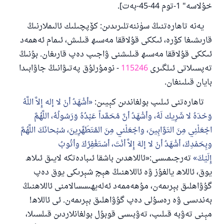
خۇلاسە" 1-توم 44-45-بەت].
يەنە تاھارەتنىڭ سۈننەتلىرىدىن: كۆپچىلىك ئالىملارنىڭ
قارىشىغا كۆرە، ئىككى قۇلاققا مەسىھ قىلىش، ئىمام ئەھمەد
ئىككى قۇلاققا مەسىھ قىلىشنى ۋاجىپ دەپ قارىغان. بۇنىڭ
تەپسىلاتى ئىلگىرى
115246
- نومۇرلۇق پەتىۋانىڭ جاۋابىدا
بايان قىلىنغان.
تاھارەتنى ئىلىپ بولغاندىن كېيىن:
أشْهَدُ أنْ لا إله إِلاَّ اللَّهُ
وَحْدَهُ لا شَرِيك لَهُ، وأشْهَدُ أنَّ مُحَمَّداً عَبْدُهُ وَرَسُولُهُ، اللَّهُمَّ
اجْعَلْنِي مِنَ التَوَّابِينَ، واجْعَلْني مِنَ المُتَطَهِّرِينَ، سُبْحانَكَ اللَّهُمَّ
وبِحَمْدِكَ، أشْهَدُ أنْ لا إلهَ إِلاَّ أنْتَ، أسْتَغْفِرُكَ وأتُوبُ
إِلَيْكَ
تەرجىمىسى:«ئاللاھدىن باشقا ئىبادەتكە لايىق ئىلاھ
يوق، ئاللاھ يالغۇز ۋە ئاللاھنىڭ ھېچ شېرىكى يوق دەپ
گۇۋاھلىق بېرىمەن، مۇھەممەد ئەلەيھىسسالامنى ئاللاھنىڭ
بەندىسى ۋە رەسۇلى دەپ گۇۋاھلىق بېرىمەن. ئى ئاللاھ!
مېنى تەۋبە قىلىپ، تەۋبىسى قوبۇل بولغانلاردىن قىلسىلا،