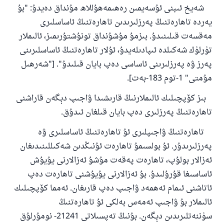
شەيخ ئىبنى ئۇسەيمىن رەھىمەھۇللاھ مۇنداق دەيدۇ: "بۇ
يەردە تاھارەتنىڭ پەرزلىرىدىن تاھارەتنىڭ ئاساسلىرى
مەقسەت قىلىنىدۇ. بىزمۇ مۇشۇنداق تونۇشتۇرىمىز، ئالىملار
تۈرلۈك شەكىلدە ئىپادىلەيدۇ، ئۇلار تاھارەتنىڭ ئاساسلىرىنى
پەرز ۋە پەرزلىرىنى ئاساسى دەپ بايان قىلىدۇ". ["شەرھىل
مۇمتى" 1-توم 183-بەت].
بىز كۆپچىلىك ئالىملارنىڭ قارىشىدا ۋاجىپ دېگەن قاراشنى
تاھارەتنىڭ پەرزلىرى دەپ بايان قىلغان ئىدۇق.
تاھارەتنىڭ ۋاجىپلىرى ئۇ تاھارەتنىڭ ئاساسلىرى ۋە
پەرزلىرىدۇر. ئۇ بولسىمۇ تاھارەت ئۇنىڭدىن شەكىللىنىدىغان
ئەزالار بولۇپ، تاھارەت پەقەت مۇشۇ ئەزالارنى يۇيۇش
ئاساسىغا قۇرۇلىدۇ. بۇ ئەزالارنى يۇيۇشنى تاھارەت دەپ
ئاتاشنى ئىمام ئەھمەد ۋاجىپ دەپ قارىغان. ئەمما كۆپچىلىك
ئالىملار بۇ ۋاجىپ ئەمەس بەلكى ئۇ تاھارەتنىڭ
سۈننەتلىرىدىن دېگەن. بۇنىڭ تەپسىلاتى 21241- نومۇرلۇق