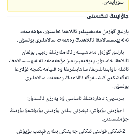
سورايمەن.
جاۋاپنىڭ تېكىستى
بارلىق گۈزەل مەدھىيىلەر ئاللاھقا خاستۇر، مۇھەممەد
ئەلەيھىسسالامغا ئاللاھنىڭ رەھمەت سالاملىرى بولسۇن.
بارلىق گۈزەل مەدھىيىلەر ئالەملەرنىڭ رەببى بولغان
ئاللاھقا خاستۇر، پەيغەمبىرىمىز مۇھەممەد ئەلەيھىسسالامغا،
ئائىلە تاۋابىئاتلىرىغا، ساھابىلىرىغا ۋە قىيامەتكىچە ئۇلارغا
ئەگەشكەن كىشىلەرگە ئاللاھنىڭ رەھمەت سالاملىرى
بولسۇن.
بىرىنچى: تاھارەتنىڭ ئاساسى ۋە پەرزى ئالتىدۇر:
1-يۈزىنى يۇيۇش، ئېغىزنى بىلەن بۇرنىنى يۇيۇشمۇ يۈزنىڭ
جۈملىسىدىن.
2-ئىككى قولىنى ئىككى جەينىكى بىلەن قېتىپ يۇيۇش.