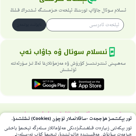
ئىسلام سوئال جاۋاپ تورىنىڭ ئېلخەت خىزمىىتىگە ئىشتىراك قىلىڭ
ئابۇنىت بولىمەن
ئىسلام سوئال ۋە جاۋاب ئەپ
سەھىپىنى ئىنتىرنىتسىز كۆرۈش ۋە مەزمۇنلارغا ئەڭ تىز سۈرئەتتە
ئۈلىشىش
تورسەھىپىسى ھەققىدە
باش نازارەتچى
خۇسۇسىي سىياسەت
تور بېكىتىمىز ھۆججەت -ساقلانمىلار ئۈچۈن (Cookies) ئىشلىتىدۇ.
بارلىق ھوقۇق ئىسلام سوئال-جاۋاپ تورىغا مەنسۇپتۇر 1997-2025 ©
تور بېكەتنى زىيارەت قىلغىنىڭىزدىكى مەلۇماتلار سىلەرگە تېخىمۇ ياخشى
خىزمەت سۇنۇش مەقسىتىدە خاتىرلىنىدۇ، تېخىمۇ كۆپ نەرسىلەرنى