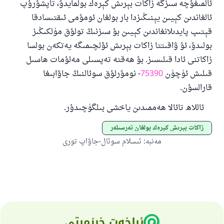
ئالمىغۇچە سىزگە زاكات بېرىش كېرەك بولمايدۇ، تاپشۇرۇپ
ئالغاندىن كېيىن يېنىڭىزدا بار بولغان ئومۇمى ئىقتىسادقا
قېتىپ پايدىلانغاندىن كېيىن بۇ سىزنىڭ تولۇق مۈلكىڭىز
بولىدۇ، ئۇ ۋاقىتتا زاكات بېرىش ئۆلچىمىگە يەتكەن بولسا
زاكاتنى ئادا قىلىسىز. بۇ ھەقتە تەپسىلى مەلۇمات ھاسىل
قىلىش ئۈچۈن
75390
- نومۇرلۇق سوئالنىڭ جاۋابىغا
قارالسۇن.
ئاللاھ تائالا ھەممىدىن ياخشى بىلگۈچىدۇر.
زاكات بېرىش كېرەك بولغان نەرسىلەر
مەنبە
:
ئىسلام سوئال-جاۋاپ تورى
ئېلخەت خىزمىتى