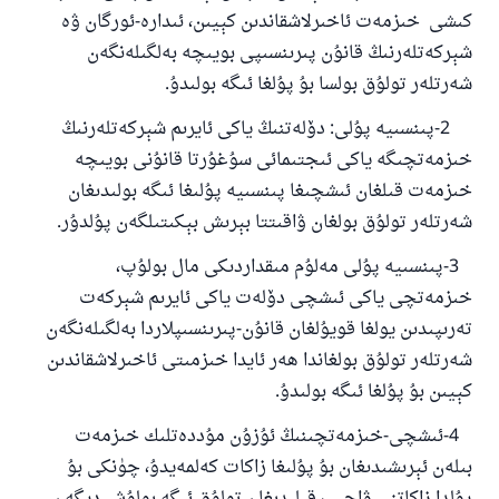
كىشى خىزمەت ئاخىرلاشقاندىن كېيىن، ئىدارە-ئورگان ۋە
شېركەتلەرنىڭ قانۇن پىرىنسىپى بويىچە بەلگىلەنگەن
شەرتلەر تولۇق بولسا بۇ پۇلغا ئىگە بولىدۇ.
2-پىنسىيە پۇلى: دۆلەتنىڭ ياكى ئايرىم شېركەتلەرنىڭ
110845 - نومۇرلۇق سوئالنىڭ جاۋابى
خىزمەتچىگە ياكى ئىجتىمائى سۇغۇرتا قانۇنى بويىچە
ئائىلىنى ساقلاپ قالدى
خىزمەت قىلغان ئىشچىغا پىنسىيە پۇلىغا ئىگە بولىدىغان
شەرتلەر تولۇق بولغان ۋاقىتتا بېرىش بېكىتىلگەن پۇلدۇر.
ئۇممەتكە جاۋاپ بېرىشىمىزگە ياردەم قىلىڭ
3-پىنسىيە پۇلى مەلۇم مىقداردىكى مال بولۇپ،
پەيغەمبەرئەلەيھىسسالام مۇنداق دېگەن:
ياخشىلىققا باشلارپ قويغان كىشى قىلغۇچىغا
خىزمەتچى ياكى ئىشچى دۆلەت ياكى ئايرىم شېركەت
ئوخشاش ساۋاپقا ئېرىشىدۇ
تەرىپىدىن يولغا قويۇلغان قانۇن-پىرىنسىپلاردا بەلگىلەنگەن
شەرتلەر تولۇق بولغاندا ھەر ئايدا خىزمىتى ئاخىرلاشقاندىن
مۇسلىم رىۋايەت قىلغان (1893) ھەدىس
كېيىن بۇ پۇلغا ئىگە بولىدۇ.
4-ئىشچى-خىزمەتچىنىڭ ئۇزۇن مۇددەتلىك خىزمەت
ئىئائە
بىلەن ئېرىشىدىغان بۇ پۇلىغا زاكات كەلمەيدۇ، چۈنكى بۇ