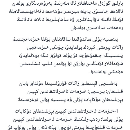
بارلىق گۈزەل ماختاشلار ئالەملەرنىڭ پەرۋەردىگارى بولغان
ئاللاھقا خاستۇر. پەيغەمبىرىمىز مۇھەممەد ئەلەيھىسسالامغا،
ئۇنىڭ ئائىلە تاۋابىئاتلىرى ۋە ساھابىلىرىغا ئاللاھ تائالانىڭ
رەھمەت سالاملىرى بولسۇن.
پىنسىيە پۇلى ساندۇقىدا ساقلانغان پۇلغا خىزمەتچىنىڭ
زاكات بېرىشى كېرەك بولمايدۇ، چۈنكى خىزمەتچى
پىنسىيىگە چىقمۇغۇچە ئۇ پۇلغا تولۇق ئىگە بولالمايدۇ،
شۇنداقلار ئۇنىڭدىن بۇرۇن ئۇ پۇلدىن ئىلىپ ئىشلىتىشى
مۇمكىن بولمايدۇ.
بەشىنچى قېتىملىق زاكات قۇرۇلتىيىدا مۇنداق بايان
قىلىنغان: بىرىنچى: خىزمەت ئاخىرلاشقاندىن كېيىن
بېرىلىدىغان مۇكاپات پۇلى ۋە پىنسىيە پۇلى توغرىسىدا:
1-خىزمەت ئاخىرلاشقاندىن كېيىن بېرىلىدىغان مۇكاپات
پۇلى بولسا: رەھبەرلىكنىڭ خىزمەت ئاخىرلاشقاندىن كېيىن
خىزمەت قىلغۇچىغا بېرىش ئۈچۈن بېكەتكەن پۇلى بولۇپ ئۇ