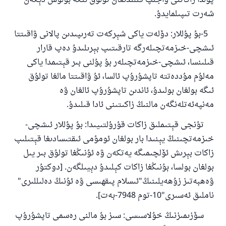
پۇلدا زاكاتنى ۋاجىپ قىلىدىغان تولۇق ئىگە بولۇش دېگەن
شەرت تىپىلمايدۇ.
5-بۇ پۇللار: دۆلەت ياكى شېركەت تەرىپىدىن پالانى ۋاقىتتا
ئىشچى-خىزمەتچىلەرگە تارقىتىپ بېرىلىدۇ دەپ قارار
قىلىنسا، ئىشچى-خىزمەتچىلەر بۇ پۇلنى بىر قېتىمدا ياكى
مەلۇم مۇددەتتە تاپشۇرۇپ ئالسا، ئۇ ۋاقىتتا مالغا تولۇق
ئىگە بولغان بولىدۇ، ئاندىن تاپشۇرۇپ ئالغان ۋە
مەنپەئەتلەنگەن مالنىڭ زاكىتىنى ئادا قىلىدۇ.
تۇنجى قېتىملىق زاكات قۇرۇلتىيىدا: بۇ پۇللار ئىشچى-
خىزمەتچىنىڭ يېنىدا بار بولغان ئومۇمى ئىقتىسادىغا قېتىلىپ
زاكات بېرىش ئۆلچىمىگە يەتكەن ۋە ئۇنىڭغا تولۇق بىر يىل
بولغان بولسا، بۇنىڭغا زاكات كېلىدۇ دېيىلگەن. [دوكتۇر
ۋەھبەتىز زۇھەيلىنىڭ"ئىسلام پىقھىسى ۋە ئۇنىڭ دەلىللىرى"
ناملىق ئەسىرى"10-توم 7948-بەت].
سۆزىمىزنىڭ خۇلاسىسى: سىز بۇ مالنى رەسمى تاپشۇرۇپ