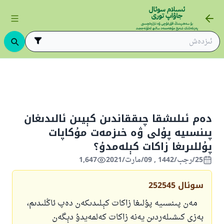
ىڭ ئاساسلىرى
ئىسلام قانۇنشۇناسلىقى
ئىبادەتلەر
زاكات
زاكا
دەم ئىلىشقا چىققاندىن كېيىن ئالىدىغان
پىنسىيە پۇلى ۋە خىزمەت مۇكاپات
پۇللىرىغا زاكات كېلەمدۇ؟
25/رجب/1442 , 09/مارت/2021
1,647
سوئال
252545
مەن پىنسىيە پۇلىغا زاكات كېلىدىكەن دەپ ئاڭلىدىم،
بەزى كىشىلەردىن يەنە زاكات كەلمەيدۇ دېگەن