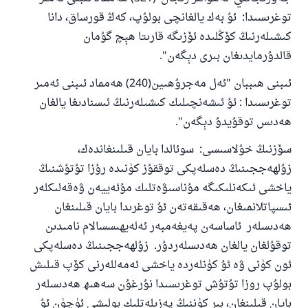
توغرىسىدا: ئۇ بەك يالغانچى بولۇپ، كەڭ قورساق، دانا
كىشىلەرنىڭ كۆڭلىدە ئۆزىگە قارىتا ھېچ گۇمان
قالدۇرمايدىغان بىرى دېگەن".
ئىبنى ھىببان "ئەل مەجرۇھىين(240) ھەمماد ئىبنى ئەمىر
توغرىسىدا : ئۇ ئىشەنچىلىك كىشىلەرنىڭ ئىسنادىغا يالغان
ھەدىس توقۇيدۇ دېگەن".
سۆزنىڭ خۇلاسىسى: سوئالدا بايان قىلىنغاندەك،
زۇلھەججىنىڭ دەسلەپكى توققۇز كۈنىدە رۇزا تۇتۇشنىڭ
ياخشى ئىكەنلىكىگە مۇناسىۋەتلىك مۇئەييەن ۋەقەلىكلەر
ئىسپاتلانمىغان، ھەقىقەتەن ئۇ توغرىدا بايان قىلىنغان
ھەدىسلەر ئاساسەن پەيغەمبەر ئەلەيھىسسالام نامىدىن
توقۇلغان يالغان ھەدىسلەردۇر. زۇلھەججىنىڭ دەسلەپكى
ئون كۈنى ۋە ئۇ كۈنلەردە ياخشى ئەمەللەرنى كۆپ قىلىش
بولۇپ روزا تۇتۇش توغرىسىدا نۇرغۇن سەھىھ ھەدىسلەر
بايان قىلىنغان، بىر كۈننىڭ پەزىلەتلىك بولىشى ئۈچۈن ئۇ