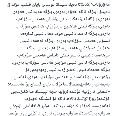
مەۋزۇئات"(565)تا دەيلەمىينىڭ يولىدىن بايان قىلىپ مۇنداق
دەيدۇ: بىزگە ئاتام خەۋەر بەردى، بىزگە مەيدانىي خەۋەر
بەردى، بىزگە ئەبۇ بەكىر ئىبنى بۇشران ھەدىس سۆزلەپ
بەردى، بىزگە ئىبنى شاھىين يازدۇرۇپ ھەدىس سۆزلەپ
بەردى، بىزگە ئەھمەد ئىبنى مۇھەممەد ئىبنى ئىكرەمە
نىسۋىي ھەدىس سۆزلەپ بەردى، بىزگە ئەھمەد ئىبنى
خەزرىل مىرۋەزىي ھەدىس سۆزلەپ بەردى، بىزگە
مۇھەممەد ئىبنى نەسىر ئىبنى ئابباس ھەدىس سۆزلەپ
بەردى، بىزگە ئەلىي ئىبنى ھۇجىر ھەدىس سۆزلەپ بەردى،
بىزگە ھەمماد ئىبنى ئەمىر زەيد ئىبنى رەپەيدىن ئۇ
زۆھرىيدىن ئۇ ئەنەستىن ھەدىس سۆزلەپ بەردى، ئەنەس
پەيغەمبەر ئەلەيھىسسالامغا ئۇلاپ بايان قىلغان بۇ ھەدىستە:
«كىمكى تەرۋىيە كۈنىدە (زۇلھەججە ئېيىنىڭ سەككىزىنچى
كۈنىدە) روزا تۇتسا، ئاللاھ تائالا ئۇ كىشىگە ئەييۇپ
ئەلەيھىسسالامغا بالا-مۇسىيبەتكە سەۋېر قىلغانلىقى ئۈچۈن
ساۋاپ بەرگەندەك ساۋاپ بېرىدۇ، ئەرەپات كۈنى روزا تۇتسا،