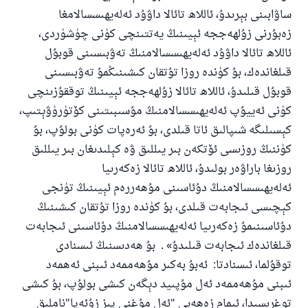
ساۋابىنى بېرىدۇ، ئاللاھ تائالا داۋۇد ئەلەيھىسسالامغا
زەبۇرنى زۇلھەججە ئېيىنىڭ يەتتىنچى كۈنى چۈشۈردى،
ئاللاھ تائالا داۋۇد ئەلەيھىسسالامنىڭ تەۋبىسىنى قوبۇل
قىلغاندەك، بۇ كۈندە روزا تۇتقان كىشىنىڭمۇ تەۋبىسىنى
قوبۇل قىلىدۇ، ئاللاھ تائالا زۇلھەججە ئېيىنىڭ توققۇزىنچى
كۈنى ئەييۇپ ئەلەيھىسسالامنىڭ مۇسىبىتىنى كۆتۈرۈۋېتىپ،
كېسىلىگە شىپالىق ئاتا قىلدى، بۇ ئەرەپات كۈنى بولۇپ، بۇ
كۈننىڭ روزىسى ئۆتكەن بىر يىللىق ۋە كېلىدىغان بىر يىللىق
روزىغا باراۋەر بولىدۇ، ئاللاھ تائالا زەكەرىيا
ئەلەيھىسسالامنىڭ دۇئاسىنى مۇھەررەم ئېيىنىڭ تۈنجى
كېچىسى ئىجابەت قىلدى، بۇ كۈندە روزا تۇتقان كىشىنىڭ
دۇئاسىنىمۇ زەكەرىيا ئەلەيھىسسالامنىڭ دۇئاسىنى ئىجابەت
قىلغاندەك ئىجابەت قىلىدۇ» . بۇ ھەدىسنىڭ ئىسنادى
توقۇلما، ئىسنادتا: ئەبۇ بەكىر مۇھەممەد ئىبنى ئەھمەد
ئىبنى مۇھەممەد ئەل مۇپىيد دېگەن كىشى بولۇپ، بۇ كىشى
توغرىسىدا، ئىمام زەھەبى "ئەل مۇغنى پىز زۇئەپا"ناملىق