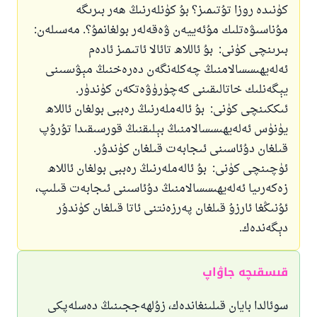
كۈنىدە روزا تۇتىمىز؟ بۇ كۈنلەرنىڭ ھەر بىرىگە
مۇناسىۋەتلىك مۇئەييەن ۋەقەلەر بولغانمۇ؟. مەسىلەن:
بىرىنچى كۈنى: بۇ ئاللاھ تائالا ئاتىمىز ئادەم
ئەلەيھىسسالامنىڭ چەكلەنگەن دەرەخنىڭ مېۋىسىنى
يېگەنلىك خاتالىقىنى كەچۈرۈۋەتكەن كۈندۈر.
ئىككىنچى كۈنى: بۇ ئالەملەرنىڭ رەببى بولغان ئاللاھ
يۈنۈس ئەلەيھىسسالامنىڭ بېلىقنىڭ قورسىقىدا تۇرۇپ
قىلغان دۇئاسىنى ئىجابەت قىلغان كۈندۇر.
ئۈچىنچى كۈنى: بۇ ئالەملەرنىڭ رەببى بولغان ئاللاھ
زەكەرىيا ئەلەيھىسسالامنىڭ دۇئاسىنى ئىجابەت قىلىپ،
ئۇنىڭغا ئارزۇ قىلغان پەرزەنتنى ئاتا قىلغان كۈندۇر
دېگەندەك.
قىسقىچە جاۋاپ
سوئالدا بايان قىلىنغاندەك، زۇلھەججىنىڭ دەسلەپكى