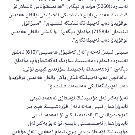
ئەسەردە(5260) مۇنداق دېگەن: "ھەدىسشۇناس ئالىملار ئۇ
كىشىنىڭ ھەدىس بايان قىلىشتىكى ئاجىزلىقى، يالغان ھەدىس
توقۇيدۇ دەپ ئەيىبلەنگەنلىكىگە ئىتتىپاق". "مىيزانۇل
ئىئتىدال"دا(7158) مۇنداق دېگەن: "بۇ كىشى يالغان ھەدىس
توقۇيدۇ دەپ ئەيىبلەنگەن".
سىبتى ئىبنىل ئەجەم"ئەل كەشپۇل ھەسىيس"(610) ناملىق
ئەسەردە ئىمام زەھەبىينىڭ سۆزىگە ئەگەشتۈرۈپ مۇنداق
دېگەن: " زەھەبىينىڭ باجىينىڭ سۆزىدىن كېيىن ئۇنى:
يالغانچى دەپ ئەيىبلىگەنلىكى ياكى يالغان ھەدىس توقۇيدۇ
دەپ ئەيىبلىگەنلىكى مەقسەت قىلىنىدۇ".
ئەبۇ بەكىر ئەل مۇپىيدنىڭ ئۇستازى ئەھمەد ئىبنى
ئابدۇراھمان ئىبنى سەئەد ئەل قۇرەشىينىڭ ھېچ بىر
تەرجىمىھالىنى تاپالمىدىم، لېكىن ئۇ ئەھمەد ئىبنى
ئابدۇراھمان ئەسسىقتىنى تاپتىم، ئۇ ئەبۇ بەكىر ئەل
مۇپىيدنىڭ ئۇستازلىرىدىن بىرى، ئىمام زەھەبى "ئەل مۇغنى