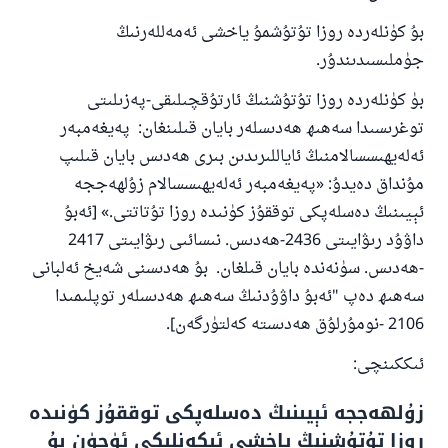
بۇ كۈنلەردە روزا تۇتۇشمۇ ياخشى ئەمەللەرنىڭ
جۈملىسىدىندۇر.
بۈ كۈنلەردە روزا تۇتۇشنىڭ ئارتۇقچىلىقى-پەزىلىتى
توغرىسىدا سەھىھ ھەدىسلەر بايان قىلىنغان: پەيغەمبەر
ئەلەيھىسسالامنىڭ ئاياللىرىدىن بىرى ھەدىس بايان قىلىپ
مۇنداق دەيدۇ: «پەيغەمبەر ئەلەيھىسسالام زۇلھەججە
ئېيىنىڭ دەسلەپكى توققۇز كۈنىدە روزا تۇتاتتى.» [ئەبۇ
داۋۇد رىۋايىتى 2436-ھەدىس. نىسائىى رىۋايىتى 2417
-ھەدىس. سۈنەندە بايان قىلغان. بۇ ھەدىسنى شەيخ ئەلبانى
سەھىھ دەپ "ئەبۇ داۋۇدنىڭ سەھىھ ھەدىسلەر توپلىمىدا
2106 -نومۇرلۇق ھەدىستە كەلتۈرگەن].
ئىككىنچى:
زۇلھەججە ئېيىنىڭ دەسلەپكى توققۇز كۈنىدە
روزا تۇتۇشنىڭ ياخشى ئىكەنلىكى ئۈچۈن بۇ