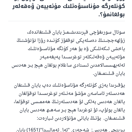
كۈنلەرگە مۇناسىۋەتلىك مۇئەييەن ۋەقەلەر
بولغانمۇ؟.
سوئال سورىغۇچى قېرىندىشىمىز بايان قىلىنغاندەك،
زۇلھەججىنىڭ دەسلەپكى توققۇز كۈنىدە رۇزا تۇتۇشنىڭ
ياخشى ئىكەنلىكى ۋە بۇ ھەر كۈنگە مۇناسىۋەتلىك
مۇئەييەن ۋەقەلىكلەر توغرىسىدا پەيغەمبەر
ئەلەيھىسسالامدىن ئىسنادى ساغلام بولغان ھېچ بىر ھەدىس
بايان قىلىنمىغان.
يۇقىرىدا بەزى كۈنلەرگە مۇناسۋەتلىك دەپ بايان قىلىنغان
ھەدىسلەر ئاساسەن مۇشۇ مەنىلەر توغرىسىدا توقۇلغان
يالغان ھەدىس بەلكى ئۇ ھەدىسلەرنىڭ ھەممىسى توقۇلما،
يالغان بولۇپ، ئۇ توغرىدا ھېچ بىر سەھىھ ھەدىس بايان
قىلىنمىغان. بۇنىڭ بايانى مۇنۇلاردىن ئىبارەت:
بىرىنچى ھەدىس: شەجەرى "ئەل ئەمالىيدا"(1651) بايان