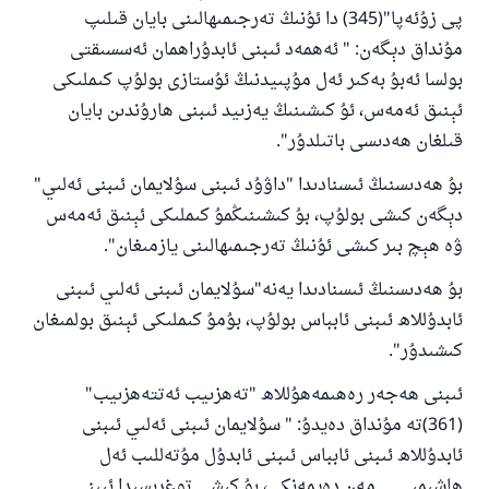
پى زۇئەپا"(345) دا ئۇنىڭ تەرجىمىھالىنى بايان قىلىپ
مۇنداق دېگەن: " ئەھمەد ئىبنى ئابدۇراھمان ئەسسىقتى
بولسا ئەبۇ بەكىر ئەل مۇپىيدنىڭ ئۇستازى بولۇپ كىملىكى
ئېنىق ئەمەس، ئۇ كىشىنىڭ يەزىيد ئىبنى ھارۇندىن بايان
قىلغان ھەدىسى باتىلدۇر".
بۇ ھەدىسنىڭ ئىسنادىدا "داۋۇد ئىبنى سۇلايمان ئىبنى ئەلىي"
110845 - نومۇرلۇق سوئالنىڭ جاۋابى
دېگەن كىشى بولۇپ، بۇ كىشىنىڭمۇ كىملىكى ئېنىق ئەمەس
ئائىلىنى ساقلاپ قالدى
ۋە ھېچ بىر كىشى ئۇنىڭ تەرجىمىھالىنى يازمىغان".
بۇ ھەدىسنىڭ ئىسنادىدا يەنە"سۇلايمان ئىبنى ئەلىي ئىبنى
ئۇممەتكە جاۋاپ بېرىشىمىزگە ياردەم قىلىڭ
ئابدۇللاھ ئىبنى ئابباس بولۇپ، بۇمۇ كىملىكى ئېنىق بولمىغان
پەيغەمبەرئەلەيھىسسالام مۇنداق دېگەن:
كىشىدۇر".
ياخشىلىققا باشلارپ قويغان كىشى قىلغۇچىغا
ئوخشاش ساۋاپقا ئېرىشىدۇ
ئىبنى ھەجەر رەھىمەھۇللاھ "تەھزىيب ئەتتەھزىيب"
مۇسلىم رىۋايەت قىلغان (1893) ھەدىس
(361)تە مۇنداق دەيدۇ: " سۇلايمان ئىبنى ئەلىي ئىبنى
ئابدۇللاھ ئىبنى ئابباس ئىبنى ئابدۇل مۇتەللىب ئەل
ھاشىمىي.... مەن دەيمەنكى، بۇ كىشى توغرىسىدا ئىبنى