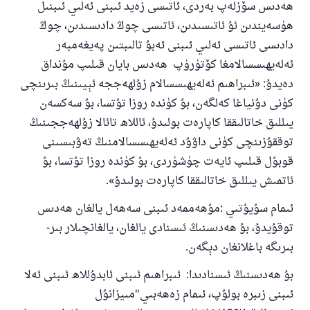
ھەدىس سۆزلەپ بەردى، ئاتىسى زەيد ئىبنى ئەلىي ئىبنىل
ھۈسەيندىن ئۇ ئاتىسىدىن، ئاتىسى چوڭ دادىسىدىن، چوڭ
دادىسى ئاتىسى ئەلىي ئىبنى ئەبۇ تالىبتىن پەيغەمبەر
ئەلەيھىسسالامغا كۆتۈرۈپ ھەدىس بايان قىلىپ مۇنداق
دەيدۇ: «ئىبراھىم ئەلەيھىسسالام زۇلھەججە ئېيىنىڭ بىرىنچى
كۈنى دۇنياغا كەلگەن، بۇ كۈندە روزا تۇتسا، بۇ سەكسەن
يىللىق خاتالىققا كاپارەت بولىدۇ، ئاللاھ تائالا زۇلھەججىنىڭ
توققۇزىنچى كۈنى داۋۇد ئەلەيھىسسالامنىڭ تەۋبىسىنى
قوبۇل قىلىپ ئايەت چۈشۈردى، بۇ كۈندە روزا تۇتسا، بۇ
ئاتمىش يىللىق خاتالىققا كاپارەت بولىدۇ».
ئىمام سۇيۇتىي :مۇھەممەد ئىبنى سەھەل يالغان ھەدىس
توقۇيدۇ، بۇ ھەدىسنىڭ ئىسنادى يالغان، يالغانچىلار بىر-
بىرىگە باغلانغان دېگەن.
بۇ ھەدىسنىڭ ئىسنادىدا: ئىبراھىم ئىبنى ئابدۇللاھ ئىبنى ئەلا
ئىبنى زىبرە بولۇپ، ئىمام زەھەبىي"مىيزانۇل