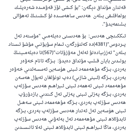
ئىئائە
قەتتان مۇنداق دېگەن: "بۇ كىشى ئۆز قەۋمىدە شەرەپلىك
بولماقلىقى بىلەن ھەدىس ساھەسىدە ئۇ كىشىنىڭ ئەھۋالى
بىلىنمەيدۇ".
ئىككىنچى ھەدىس: بۇ ھەدىسنى دەيلەمىي "مۇسنەد ئەل
پىردوس"(4381)دە كەلتۈرگەن، ئىمام سۇيۇتىي مۇشۇ ئىسناد
بىلەن" ئەززىيادەتۇ ئەلەل مەۋزۇئات"(567)تا دەيلەمىينىڭ
يولىدىن بايان قىلىپ مۇنداق دەيدۇ: بىزگە ئاتام خەۋەر
بەردى، بىزگە مۇھەممەد ئىبنى ھۈسەين ئەسسەئدىي خەۋەر
بەردى، بىزگە (ئىبنى شازىي) دەپ تونۇلغان ئەبۇل ھەسەن
مۇھەممەد ئىبنى ئەھمەد ئىبنى ئىبراھىم ھەدىس سۆزلەپ
بەردى، بىزگە پەزلى ئىبنى پەزلى ئەل كىندىي يازدۇرۇپ
ھەدىس سۆزلەپ بەردى، بىزگە مۇھەممەد ئىبنى سەھىل
ئىبنى ھۈسەين ئەل ئەتتار ھەدىس سۆزلەپ بەردى، بىزگە
ئابدۇللاھ ئىبنى مۇھەممەد ئەل بەلەۋىي ھەدىس سۆزلەپ
بەردى، ماڭا ئىبراھىم ئىبنى ئابدۇللاھ ئىبنى ئەلا ئاتىسىدىن