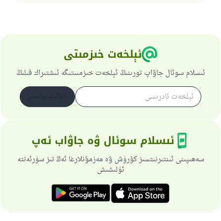
ئېلخەت خىزمىتى
ئىسلام سوئال جاۋاپ تورىنىڭ ئېلخەت خىزمىىتىگە ئىشتىراك قىلىڭ
ئابۇنىت بولىمەن
ئىسلام سوئال ۋە جاۋاب ئەپ
سەھىپىنى ئىنتىرنىتسىز كۆرۈش ۋە مەزمۇنلارغا ئەڭ تىز سۈرئەتتە
ئۈلىشىش