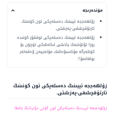
مۈندەرىجە
زۇلھەججە ئېيىنىڭ دەسلەپكى ئون كۈنىنىڭ
ئارتۇقچىلىقى-پەزىلىتى.
زۇلھەججە ئېيىنىڭ دەسلەپكى توققۇز كۈنىدە
روزا تۇتۇشنىڭ ياخشى ئىكەنلىكى ئۈچۈن بۇ
كۈنلەرگە مۇناسىۋەتلىك مۇئەييەن ۋەقەلەر
بولغانمۇ؟.
زۇلھەججە ئېيىنىڭ دەسلەپكى ئون كۈنىنىڭ
ئارتۇقچىلىقى-پەزىلىتى.
زۇلھەججە ئېيىنىڭ دەسلەپكى ئون كۈنى دۇنيانىڭ باشقا