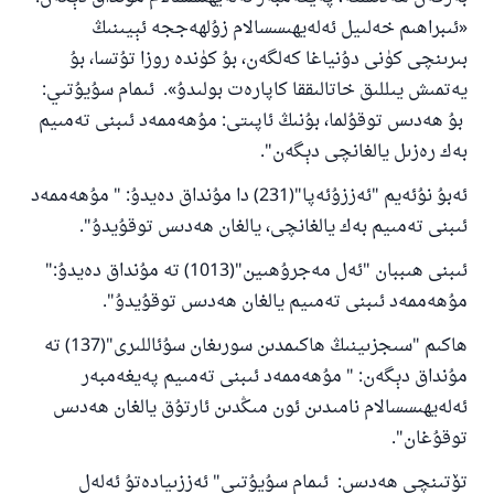
«ئىبراھىم خەلىيل ئەلەيھىسسالام زۇلھەججە ئېيىنىڭ
بىرىنچى كۈنى دۇنياغا كەلگەن، بۇ كۈندە روزا تۇتسا، بۇ
يەتمىش يىللىق خاتالىققا كاپارەت بولىدۇ». ئىمام سۇيۇتىي:
بۇ ھەدىس توقۇلما، بۇنىڭ ئاپىتى: مۇھەممەد ئىبنى تەمىيم
بەك رەزىل يالغانچى دېگەن".
ئەبۇ نۇئەيم "ئەززۇئەپا"(231) دا مۇنداق دەيدۇ: " مۇھەممەد
ئىبنى تەمىيم بەك يالغانچى، يالغان ھەدىس توقۇيدۇ".
ئىبنى ھىببان "ئەل مەجرۇھىين"(1013) تە مۇنداق دەيدۇ:"
مۇھەممەد ئىبنى تەمىيم يالغان ھەدىس توقۇيدۇ".
ھاكىم "سىجزىينىڭ ھاكىمدىن سورىغان سۇئاللىرى"(137) تە
مۇنداق دېگەن: " مۇھەممەد ئىبنى تەمىيم پەيغەمبەر
ئەلەيھىسسالام نامىدىن ئون مىڭدىن ئارتۇق يالغان ھەدىس
توقۇغان".
تۆتىنچى ھەدىس: ئىمام سۇيۇتىي" ئەززىيادەتۇ ئەلەل