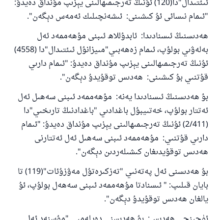
ئىئتىدال"دا(120) ئۇنىڭ تەرجىمىھالىنى يېزىپ مۇنداق دەيدۇ:
"ئىمام نىسائى ئۇ كىشىنى: ئىشەنچىلىك ئەمەس دېگەن".
ھەدىسنىڭ ئىسنادىدا: ئابدۇللاھ ئىبنى مۇھەممەد ئەل
بەلەۋىي بولۇپ، ئىمام زەھەبىي"مىيزانۇل ئىئتىدال"دا (4558)
ئۇنىڭ تەرجىمىھالىنى يېزىپ مۇنداق دەيدۇ: "ئىمام دارىي
قۇتنىي بۇ كىشىنى: ھەدىس توقۇيدۇ دېگەن".
بۇ ھەدىسنىڭ ئىسنادىدا يەنە: مۇھەممەد ئىبنى سەھىل ئەل
ئەتتار بولۇپ، خەتىيبۇل باغدادىي "باغدادنىڭ تارىخىي"دا
(2/411) ئۇنىڭ تەرجىمىھالىنى يېزىپ مۇنداق دەيدۇ: "ئىمام
دارىي قۇتنىي: مۇھەممەد ئىبنى سەھىل ئەل ئەتتارنى
ھەدىس توقۇيدىغان كىشىلەردىن دېگەن".
بۇ ھەدىسنى ئەل پەتەنىي "تەزكىرەتۇل مەۋزۇئات"(119) تا
بايان قىلىپ: " ئىسنادتا مۇھەممەد ئىبنى سەھەل بولۇپ، ئۇ
يالغان ھەدىس توقۇيدۇ دېگەن".
ئۈچىنچى ھەدىس: بۇ ھەدىسنى دەيلەمىي "مۇسنەد ئەل