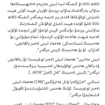
ئاللاھ تائالا ئۇ كىشىگە ئىسا ئىبنى مەريەم ئەلەيھىسسالامغا
ساۋاپ بەرگەندەك ساۋاپ بېرىدۇ، قۇربان ھېيت كۈنى ھېيت
نامىزىنى ئوقۇغانغا قەدەر بىر نەرسە يېمىگەن كىشىگە ئاللاھ
تائالا ئاشۇ كۈندە ھېيت نامىزى ئوقۇغان كىشىلەرنىڭ
ساۋابىنى بېرىدۇ، بۇنىڭدىن كېيىن ئوتتۇز كۈن ئىچىدە ئۆلۈپ
كەتسە شېھىت ھالەتتە ئۆلۈپ كېتىدۇ». ئىمام سۇيۇتىي: بۇ
ھەدىسنىڭ ئىسنادىدىكى: ھەمماد ئىبنى ئەمىر يالغانچى،
كەززاپ ئۇ بۇ ھەدىسنىڭ ئاپىتى دېگەن".
ئىبنى مەئىين:" ھەمماد ئىبنى ئەمىر توغرىسىدا: ئۇ، يالغانچى
ۋە يالغان ھەدىس توقۇيدىغان نەسىيبىيە پىرقىسىدىندۇر
دېگەن". [ئىبنى ئەدىينىڭ "ئەل كامىل"(415) . ]
نىسائىي "ئەززۇئەپا ۋەل مەترۇكىين"(136) ھەمماد ئىبنى
ئەمىر توغرىسىدا: ئۇنىڭ ھەدىس تاشلىۋېتىلىنىدۇ (قوبۇل
قىلىنمايدۇ) دېگەن".
جەۋزىجانىي"ئەھۋالىر رىجال"(321) ھەمماد ئىبنى ئەمىر