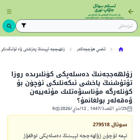
ئىلمىي ھۆججەتلەر
زىلھىججە ئېيىنىڭ پەزىلىتى ۋە ئۇنىڭدىكى 
زۇلھەججەنىڭ دەسلەپكى كۈنلىرىدە روزا
تۇتۇشنىڭ ياخشى ئىكەنلىكى ئۈچۈن بۇ
كۈنلەرگە مۇناسىۋەتلىك مۇئەييەن
ۋەقەلەر بولغانمۇ؟
25/ذو القعدة/1447 , 12/ماي/2026
9
سوئال
279518
نېمە ئۈچۈن زۇلھەججە ئېيىنىڭ دەسلەپكى توققۇز