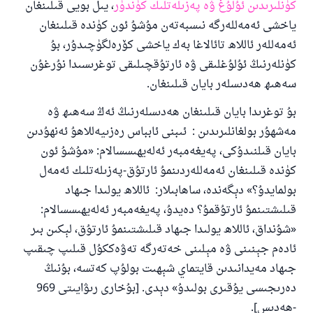
كۈنلىرىدىن ئۇلۇغ ۋە پەزىلەتلىك كۈندۈر
، يىل بويى قىلىنغان
ياخشى ئەمەللەرگە نىسبەتەن مۇشۇ ئون كۈندە قىلىنغان
ئەمەللەر ئاللاھ تائالاغا بەك ياخشى كۆرەلگۈچىدۇر، بۇ
كۈنلەرنىڭ ئۇلۇغلىقى ۋە ئارتۇقچىلىقى توغرىسىدا نۇرغۇن
سەھىھ ھەدىسلەر بايان قىلىنغان.
بۇ توغرىدا بايان قىلىنغان ھەدىسلەرنىڭ ئەڭ سەھىھ ۋە
مەشھۇر بولغانلىرىدىن : ئىبنى ئابباس رەزىيەللاھۇ ئەنھۇدىن
بايان قىلنىدۇكى، پەيغەمبەر ئەلەيھىسسالام: «مۇشۇ ئون
كۈندە قىلىنغان ئەمەللەردىنمۇ ئارتۇق-پەزىلەتلىك ئەمەل
بولمايدۇ؟» دېگەندە، ساھابىلار: ئاللاھ يولىدا جىھاد
قىلىشتىنمۇ ئارتۇقمۇ؟ دەيدۇ، پەيغەمبەر ئەلەيھىسسالام:
«شۇنداق، ئاللاھ يولىدا جىھاد قىلىشتىنمۇ ئارتۇق، لېكىن بىر
ئادەم جېنىنى ۋە مېلىنى خەتەرگە تەۋەككۇل قىلىپ چىقىپ
جىھاد مەيدانىدىن قايتماي شېھىت بولۇپ كەتسە، بۇنىڭ
دەرىجىسى يۇقىرى بولىدۇ» دېدى. [بۇخارى رىۋايىتى 969
-ھەدىس].