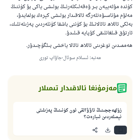
كۈندە مۇئەييەن بىر ۋەقەلىكلەرنىڭ بولىشى ياكى بۇ كۈننىڭ
مەلۇم مۇناسىۋەتلەرگە ئالاقىدار بولىشى كېرەك بولمايدۇ،
بەلكى ئاللاھ تائالانىڭ بۇ كۈننى باشقا كۈنلەردىن پەزىلەتلىك،
ئارتۇق قىلغانلىقى كۇپايە قىلىدۇ.
ھەممىدىن توغرىنى ئاللاھ تائالا ياخشى بىلگۈچىدۇر.
مەنبە
:
ئىسلام سوئال-جاۋاپ تورى
مەزمۇنغا ئالاقىدار تىمىلار
زۇلھەججىنىڭ ئاۋۋالقى ئون كۈنىنىڭ پەزىلىتى
نېمىلەردىن ئىبارەت؟