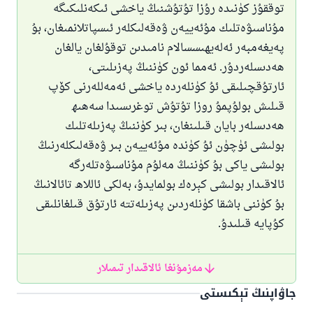
توققۇز كۈنىدە رۇزا تۇتۇشنىڭ ياخشى ئىكەنلىكىگە
مۇناسىۋەتلىك مۇئەييەن ۋەقەلىكلەر ئىسپاتلانمىغان، بۇ
پەيغەمبەر ئەلەيھىسسالام نامىدىن توقۇلغان يالغان
ھەدىسلەردۇر. ئەمما ئون كۈننىڭ پەزىلىتى،
ئارتۇقچىلىقى ئۇ كۈنلەردە ياخشى ئەمەللەرنى كۆپ
قىلىش بولۇپمۇ روزا تۇتۇش توغرىسىدا سەھىھ
ھەدىسلەر بايان قىلىنغان، بىر كۈننىڭ پەزىلەتلىك
بولىشى ئۈچۈن ئۇ كۈندە مۇئەييەن بىر ۋەقەلىكلەرنىڭ
بولىشى ياكى بۇ كۈننىڭ مەلۇم مۇناسىۋەتلەرگە
ئالاقىدار بولىشى كېرەك بولمايدۇ، بەلكى ئاللاھ تائالانىڭ
بۇ كۈننى باشقا كۈنلەردىن پەزىلەتتە ئارتۇق قىلغانلىقى
كۇپايە قىلىدۇ.
مەزمۇنغا ئالاقىدار تىمىلار
جاۋاپنىڭ تېكىستى