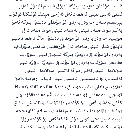
قىلىپ مۇنداق دەيدۇ: "بىزگە ئەبۇل قاسىم ئابدۇل ئەزىز
ئىبنى ئەلىي ئىبنى ئەھمەد ئەل ئەزجى مېنىڭ ئۇنىڭغا ئوقۇپ
بېرىشىم بىلەن خەۋەر بەردى، ئۇ مۇنداق دەيدۇ: بىزگە ئەبۇ
بەكىر مۇھەممەد ئىبنى ئەھمەد ئىبنى مۇھەممەد ئەل
مۇپىيد خەۋەر بەردى، ئۇ مۇنداق دەيدۇ: ماڭا ئەھمەد ئىبنى
ئابدۇراھمان ئىبنى سەئەد ئەل قۇرەشىي ھەدىس سۆزلەپ
بەردى، ئۇ مۇنداق دەيدۇ: بىزگە ئىسھاق ئىبنى سۈۋەيد
ھەدىس سۆزلەپ بەردى، ئۇ مۇنداق دەيدۇ: داۋۇد ئىبنى
سۇلايمان ئىبنى ئەلىي بىزگە ئاتىسى سۇلايمان ئىبنى
ئەلىيدىن، ئۇ ئاتىسىدىن، ئاتىسى ئىبنى ئابباس رەزىيەللاھۇ
ئەنھۇدىن بايان قىلىپ مۇنداق دەيدۇ: «ئاللاھ تائالا زېمىنغا
تۇنجى رەھمەتنى زۇلقەدە ئېيىنىڭ يىگىرمە توققۇزىنچى
كۈنى چۈشۈرگەن، شۇ كۈندە روزا تۇتسا بۇ ئاتمىش يىللىق
روزىغا باراۋەر بولىدۇ، ئىبراھىم ئەلەيھىسسالام زۇلھەججە
ئېيىنىڭ بىرىنچى كۈنى دۇنياغا كەلگەن، بۇ كۈندە روزا
تۇتقان كىشىگە ئاللاھ تائالا ئىبراھىم ئەلەيھىسسالامنىڭ