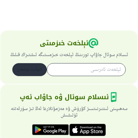
ئېلخەت خىزمىتى
ئىسلام سوئال جاۋاپ تورىنىڭ ئېلخەت خىزمىىتىگە ئىشتىراك قىلىڭ
ئابۇنىت بولىمەن
ئىسلام سوئال ۋە جاۋاب ئەپ
سەھىپىنى ئىنتىرنىتسىز كۆرۈش ۋە مەزمۇنلارغا ئەڭ تىز سۈرئەتتە
ئۈلىشىش