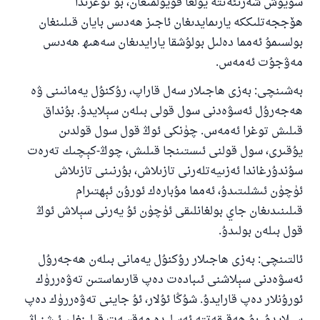
سۆيۈش شەرىئەتتە يولغا قويۇلمىغان، بۇ توغرىدا
ئائىلىنى ساقلاپ قالدى
ھۆججەتلىككە يارىمايدىغان ئاجىز ھەدىس بايان قىلىنغان
ئۇممەتكە جاۋاپ بېرىشىمىزگە ياردەم قىلىڭ
بولسىمۇ ئەمما دەلىل بولۇشقا يارايدىغان سەھىھ ھەدىس
مەۋجۇت ئەمەس.
پەيغەمبەرئەلەيھىسسالام مۇنداق دېگەن:
ياخشىلىققا باشلارپ قويغان كىشى قىلغۇچىغا
بەشىنچى: بەزى ھاجىلار سەل قاراپ، رۇكنۇل يەمانىنى ۋە
ئوخشاش ساۋاپقا ئېرىشىدۇ
ھەجەرۇل ئەسۋەدنى سول قولى بىلەن سېلايدۇ. بۇنداق
مۇسلىم رىۋايەت قىلغان (1893) ھەدىس
قىلىش توغرا ئەمەس. چۈنكى ئوڭ قول سول قولدىن
يۇقىرى، سول قولنى ئىستىنجا قىلىش، چوڭ-كېچىك تەرەت
سۇندۇرغاندا ئەزىيەتلەرنى تازىلاش، بۇرنىنى تازىلاش
ئىئائە
ئۈچۈن ئىشلىتىدۇ، ئەمما مۇبارەك ئورۇن ئېھتىرام
قىلىنىدىغان جاي بولغانلىقى ئۈچۈن ئۇ يەرنى سېلاش ئوڭ
قول بىلەن بولىدۇ.
ئالتىنچى: بەزى ھاجىلار رۇكنۇل يەمانى بىلەن ھەجەرۇل
ئەسۋەدنى سېلاشنى ئىبادەت دەپ قارىماستىن تەۋەررۈك
ئورۇنلار دەپ قارايدۇ. شۇڭا ئۇلار، ئۇ جاينى تەۋەررۈك دەپ