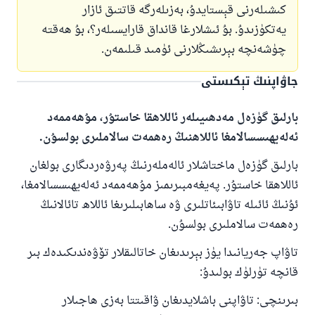
كىشىلەرنى قېستايدۇ، بەزىلەرگە قاتتىق ئازار
يەتكۈزىدۇ. بۇ ئىشلارغا قانداق قارايسىلەر؟، بۇ ھەقتە
چۈشەنچە بېرىشىڭلارنى ئۈمىد قىلىمەن.
جاۋاپنىڭ تېكىستى
بارلىق گۈزەل مەدھىيىلەر ئاللاھقا خاستۇر، مۇھەممەد
ئەلەيھىسسالامغا ئاللاھنىڭ رەھمەت سالاملىرى بولسۇن.
بارلىق گۈزەل ماختاشلار ئالەملەرنىڭ پەرۋەردىگارى بولغان
ئاللاھقا خاستۇر. پەيغەمبىرىمىز مۇھەممەد ئەلەيھىسسالامغا،
ئۇنىڭ ئائىلە تاۋابىئاتلىرى ۋە ساھابىلىرىغا ئاللاھ تائالانىڭ
رەھمەت سالاملىرى بولسۇن.
تاۋاپ جەريانىدا يۈز بېرىدىغان خاتالىقلار تۆۋەندىكىدەك بىر
قانچە تۈرلۈك بولىدۇ:
بىرىنچى: تاۋاپنى باشلايدىغان ۋاقىتتا بەزى ھاجىلار