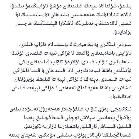
بىلىدۇ، شۇنداقلا سېنىڭ قىلىدىغان مۇشۇ تاۋاپىڭنىمۇ بىلىدۇ،
ئاللاھ تائالا ئۇنىڭ ھەممىسىنى بىلىدىغان تۇرسا، سېنىڭ ئۇ
ئىشنى ئاللاھنىڭ بەندىلىرىگە ئاشكارا قېلىشىڭنىڭ ھاجىتى
بولمايدۇ.
سىزدىن ئىلگىرى پەيغەمبەرئەلەيھىسسالام تاۋاپ قىلدى،
تاۋاپنى باشلايدىغان ۋاقىتتا ئاغزاكى نىيەت قىلمىدى. ئۇنىڭ
ساھابىلىرى تاۋاپ قىلدى، ئۇلارمۇ تاۋاپ قىلىدىغان ياكى
ئۇنىڭدىن باشقا ئىبادەتلەرنى ئادا قىلىدىغان ۋاقىتتا ئاغزاكى
نىيەت قىلمىدى. دېمەك؛ ئاغزاكى نېيەت قىلىشقا بۇيرۇلغان
ئىشلاردىن باشقا ھەرقانداق ئەمەلنى ئاغزاكى نېيەت قىلىش
خاتالىقتۇر.
ئىككىنچى: بەزى تاۋاپ قىلغۇچىلار ھەجەرۇل ئەسۋەد بىلەن
رۇكنۇل يەمانىنى سېلاش ئۈچۈن قىستاڭچىلىق پەيدا
قىلىدۇ، قىستاش ئارقىلىق باشقىلارغا ئازار يەتكۈزىدۇ.
قىستاڭچىلىقتا ئاياللار بولۇپ قىلىشى مۇمكىن، شەيتان پىتنە