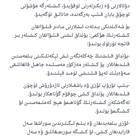
دۇئالارنى ۋە زىكىرلەرنى ئوقۇيدۇ، كىشىلەرگە مۇشۇنى
ئوچۇق بايان قىلىپ بەرگەندە، خاتالىق تۈگەيدۇ.
بۇ شەكىلدىكى بىدئەت ئىشلارنى سادىر قىلىۋاتقان
كىشىلەرنىڭ ھۆكمى: بۇنداق ئىشنى قىلىۋاتقان كىشىلەر بىر
قانچە تۈرلۈك بولىدۇ:
-بۇنداق قىلىشنىڭ چەكلەنگەن ئىش ئېكەنلىكىنى بىلمەستىن
قىلىدىغانلار. بۇ كىشىلەر مەزكۇر مەسىلىدە جاھىل قالغانلىقى
سەۋەبلىك ئەپۇ قىلىنىشى ئۈمىد قېلىنىدۇ.
-بىلىپ تۇرۇپ ئۆزى ۋە باشقىلارنى ئازدۇرۇش ئۈچۈن
قىلىدىغانلار. بۇنداق كىشى چوقۇم گۇناھكار بولىدۇ.
ئەگەشكەن كىشىلەرنىڭ گۇناھىمۇ ھېچ كەملىمەستىن ئۇ
كىشىگىمۇ بولىدۇ.
-ئۆزى بىلمەيدىغان ۋە بىلىم ئىگىلىرىدىن سوراشقا سەل
قارايدىغان كىشى، ئۇ كىشىگە سورىمىغانلىق ۋە سەل