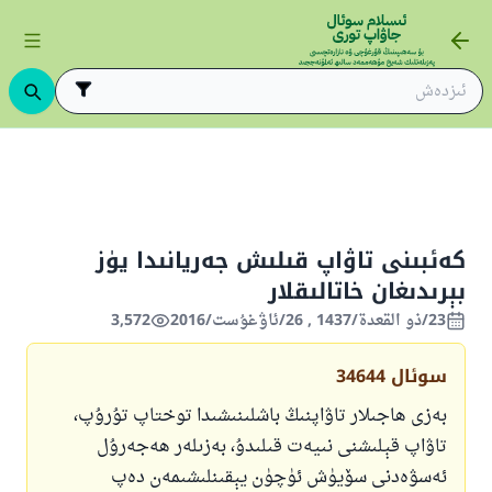
ىڭ ئاساسلىرى
ئىسلام قانۇنشۇناسلىقى
ئىبادەتلەر
ھەج ۋە ئۇمرە
كەئبىنى تاۋاپ قىلىش جەريانىدا يۈز
بېرىدىغان خاتالىقلار
23/ذو القعدة/1437 , 26/ئاۋغۇست/2016
3,572
سوئال
34644
بەزى ھاجىلار تاۋاپنىڭ باشلىنىشىدا توختاپ تۇرۇپ،
تاۋاپ قېلىشنى نىيەت قىلىدۇ، بەزىلەر ھەجەرۇل
ئەسۋەدنى سۆيۈش ئۈچۈن يېقىنلىشىمەن دەپ