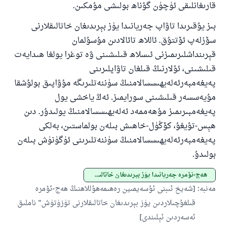
قارىغانلىقى ئۈچۈن گۇناھ بولىشى مۇمكىن.
بىز يۇقىرىدا تاۋاپ جەريانىدا يۈز بېرىدىغان خاتالىقلارنى
سۆزلەپ ئۆتتۇق. ئاللاھ تائالادىن مۇسۇلمان
قېرىنداشلىرىمىزنى ئىسلاھ قىلىشىنى ۋە توغرا يولغا ھىدايەت
قىلىشىنى، ئۇلارنىڭ قىلغان تاۋاپلىرىنى
پەيغەمبەرئەلەيھىسسالامنىڭ سۈننەتلىرىگە مۇۋاپىق بولۇشقا
مۇيەسسەر قىلىشىنى سورايمىز. ئەڭ ياخشى يول
پەيغەمبىرىمىز مۇھەممەد ئەلەيھىسسالامنىڭ يولىدۇر. دىن
ھېس-تۇيغۇ، كۆڭۈل-خاھىش بىلەن بولماستىن، بەلكى
پەيغەمبەرئەلەيھىسسالامنىڭ سۈننەتلىرىنى ئۈگۈنۈش بىلەن
بولىدۇ.
ھەج-ئۆمرە جەريانىدا يۈز بېرىدىغان خاتالىقلار
مەنبە
:
[شەيخ ئىبنى ئۇسەيمىين رەھىمەھۇللاھنىڭ ھەج-ئۆمرە
قىلغۇچىلاردىن يۈز بېرىدىغان خاتالىقلارنى تۈزۈتۈش" ناملىق
ئەسەردىن ئېلىندى]