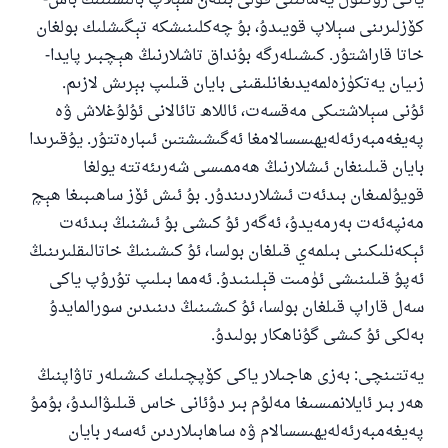
ياكى رۇكنۇل يەمانىنى قولى بىلەن سېلاپ بالىسىنىڭ باش-
كۆزلىرىنى سېلاپ قويىدۇ، بۇ چەكلىنىشكە تېگىشلىك بولغان
خاتا قاراشتۇر. كىشىلەرگە بۇنداق تاشلارنىڭ ھېچبىر پايدا-
زىيان يەتكۈزەلمەيدىغانلىقىنى بايان قىلىپ بېرىش لازىم.
ئۇنى سېلاشتىكى مەقسەت، ئاللاھ تائالانى ئۇلۇغلاش ۋە
پەيغەمبەرئەلەيھىسسالامغا ئەگىشىشتىن ئىبارەتتۇر. يۇقىرىدا
بايان قىلىنغان ئىشلارنىڭ ھەممىسى شەرىئەتتە يولغا
قويۇلمىغان بىدئەت ئىشلاردىندۇر. بۇ ئىش ئۆز ساھىبىغا ھېچ
مەنپەئەت بەرمەيدۇ، ئەگەر ئۇ كىشى بۇ ئىشنىڭ بىدئەت
ئېكەنلىكىنى بىلمەي قىلغان بولسا، ئۇ كىشىنىڭ خاتالىقلىرىنىڭ
ئەپۇ قىلىنىشى ئۈمىت قېلىنىدۇ. ئەمما بىلىپ تۇرۇپ ياكى
سەل قاراپ قىلغان بولسا، ئۇ كىشىنىڭ دىنىدىن سورالمايدۇ
بەلكى ئۇ كىشى گۇناھكار بولىدۇ.
يەتتىنچى: بەزى ھاجىلار ياكى كۆپچىلىك كىشىلەر تاۋاپنىڭ
ھەر بىر ئايلانمىسىغا مەلۇم بىر دۇئانى خاس قىلىۋالىدۇ، بۇمۇ
پەيغەمبەرئەلەيھىسسالام ۋە ساھابىلاردىن ئەسەر بايان