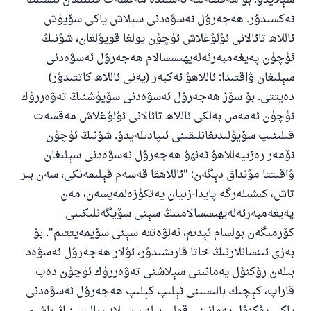
سېلايدۇ. بۇ ھەقىقەتتە ئەسلىدە مەقسەت قىلىنغان ئىشنىڭ
ئەكسىدۇر. ھەجەرۇل ئەسۋەدنى سېلاش ياكى سۆيۈش
ئاللاھ تائالانى ئۇلۇغلاش ئۈچۈن يولغا قويۇلغان، شۇنىڭ
ئۈچۈن پەيغەمبەرئەلەيھىسسالام ھەجەرۇل ئەسۋەدنى
سېلىغان ۋاقتىدا: ئاللاھۇ ئەكبەر (يەنى ئاللاھ كاتتىدۇر)
دەيتتى. بۇ سۆز ھەجەرۇل ئەسۋەدنى سۆيۈشنىڭ تەۋەررۈك
ئۈچۈن ئەمەس بەلكى ئاللاھ تائالانى ئۇلۇغلاش مەقسەت
قىلىنىپ سۆيۈلىدىغانلىقىنى ئىپادىلەيدۇ. شۇنىڭ ئۈچۈن
ئۆمەر رەزىيەللاھۇ ئەنھۇ ھەجەرۇل ئەسۋەدنى سېلىغان
ۋاقىتتا مۇنداق دېگەن: "ئاللاھقا قەسەم قېلىمەنكى، سەن بىر
تاش، كىشىلەرگە پايدا-زىيان يەتكۈزەلمەيسەن، مەن
پەيغەمبەرئەلەيھىسسالامنىڭ سېنى سۆيگەنلىكىنى
كۆرمىگەن بولسام ئېدىم، ئەلۋەتتە سېنى سۆيمەيتتىم". بۇ
بەزى ئىنسانلارنىڭ خاتا قارىشىدۇر، ئۇلار ھەجەرۇل ئەسۋەد
بىلەن رۇكنۇل يەمانىنى سېلاشنى تەۋەررۈك ئۈچۈن دەپ
قاراپ، كېچىك بالىسىنى ئېلىپ كېلىپ ھەجەرۇل ئەسۋەدنى