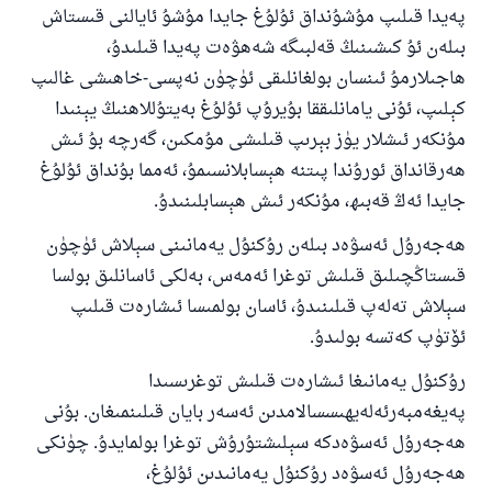
پەيدا قىلىپ مۇشۇنداق ئۇلۇغ جايدا مۇشۇ ئايالنى قىستاش
بىلەن ئۇ كىشىنىڭ قەلبىگە شەھۋەت پەيدا قىلىدۇ،
ھاجىلارمۇ ئىنسان بولغانلىقى ئۈچۈن نەپسى-خاھىشى غالىپ
كېلىپ، ئۇنى يامانلىققا بۇيرۇپ ئۇلۇغ بەيتۇللاھنىڭ يېنىدا
مۇنكەر ئىشلار يۈز بېرىپ قىلىشى مۇمكىن، گەرچە بۇ ئىش
ھەرقانداق ئورۇندا پىتنە ھېسابلانسىمۇ، ئەمما بۇنداق ئۇلۇغ
جايدا ئەڭ قەبىھ، مۇنكەر ئىش ھېسابلىنىدۇ.
ھەجەرۇل ئەسۋەد بىلەن رۇكنۇل يەمانىنى سېلاش ئۈچۈن
قىستاڭچىلىق قىلىش توغرا ئەمەس، بەلكى ئاسانلىق بولسا
سېلاش تەلەپ قىلىنىدۇ، ئاسان بولمىسا ئىشارەت قىلىپ
ئۆتۈپ كەتسە بولىدۇ.
رۇكنۇل يەمانىغا ئىشارەت قىلىش توغرىسىدا
پەيغەمبەرئەلەيھىسسالامدىن ئەسەر بايان قىلىنمىغان. بۇنى
ھەجەرۇل ئەسۋەدكە سېلىشتۇرۇش توغرا بولمايدۇ. چۈنكى
ھەجەرۇل ئەسۋەد رۇكنۇل يەمانىدىن ئۇلۇغ،