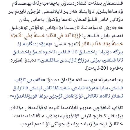
قىلىنمىغان بىدئەت ئىشلاردىندۇر. پەيغەمبەرئەلەيھىسسالام
ۋە ساھابىلىرى تاۋاپنىڭ ھەر بىر ئايلانمىسى ئۈچۈن ئايرىم بىر
دۇئانى خاس قىلىۋالمىغان. ئەمما رۇكنۇل يەمانى بىلەن
ھەجەرۇل ئەسۋەدنىڭ ئارىسىدا بۇ دۇئانى ئوقۇش توغرىلىق
ئەسەر بايان قىلىنغان:
رَبَّنَا آتِنَا فِي الدُّنْيَا حَسَنَةً وَفِي الْآخِرَةِ
حَسَنَةً وَقِنَا عَذَابَ النَّارِ
تەرجىمىسى:
پەرۋەردىگارىمىز!
بىزگە دۇنيادا ياخشىلىق ئاتا قىلغىن، ئاخىرەتتىمۇ ياخشىلىق
ئاتا قىلغىن، بىزنى دوزاخ ئازابىدىن ساقلىغىن،
دەيدۇ. [سۈرە
بەقەرە 201-ئايەت].
پەيغەمبەرئەلەيھىسسالام مۇنداق دەيدۇ: «
كەبىنى تاۋاپ
قىلىش، ساپا-مەرۋە قىلىش، شەيتانغا تاش ئېتىش قاتارلىق
ئىشلار ئاللاھ تائالانى ئۇلۇغلاش ئۈچۈن يولغا قويۇلغاندۇر
».
تاۋاپ قىلغۇچى ھەربىر ئايلانمىدا ئايرىم ئوقۇلىدىغان دۇئالار
يېزىلغان كىتاپچىلارنى كۆتۈرۈپ، ئوقۇپ ماڭغاندا بىدئەت-
خاتالىق تېخىمۇ زىيادە بولىدۇ. چۈنكى ئۇ ئادەم ئەرەب