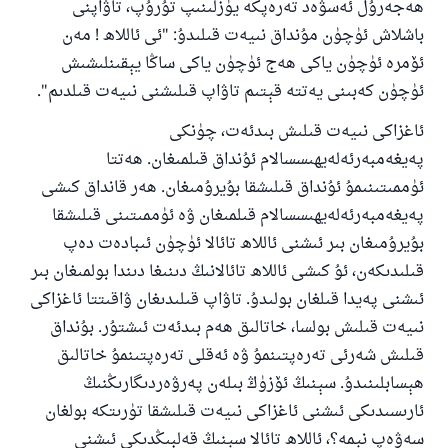
ھەجەرۇل ئەسۋەد تەرەپكە يۈزلىنىپ تۇرۇپ، تاۋاپنى
باشلاش ئۈچۈن مۇنداق نىيەت قىلىدۇ: "ئى ئاللاھ ! مەن
ئۆمرە ئۈچۈن ياكى ھەج ئۈچۈن ياكى ساڭا يېقىنلىشىش
ئۈچۈن كەبىنى يەتتە قېتىم تاۋاپ قىلىشنى نىيەت قىلدىم".
ئاغزاكى نىيەت قىلىش بىدئەت، چۈنكى
پەيغەمبەرئەلەيھىسسالام ئۇنداق قىلمىغان. ھەتتا
ئۈممىتىنىمۇ ئۇنداق قىلىشقا بۇيرۇمىغان. ھەر قانداق كىشى
پەيغەمبەرئەلەيھىسسالام قىلمىغان ۋە ئۈممىتىنى قىلىشقا
بۇيرۇمىغان بىر ئىشنى ئاللاھ تائالا ئۈچۈن ئىبادەت دەپ
قىلىدىكەن، ئۇ كىشى ئاللاھ تائالانىڭ دىنىغا دىندا بولمىغان بىر
ئىشنى پەيدا قىلغان بولىدۇ. تاۋاپ قىلىدىغان ۋاقىتتا ئاغزاكى
نىيەت قىلىش بولسا، خاتالىق ھەم بىدئەت ئىشتۇر. بۇنداق
قىلىش شەرئى تەرەپتىنمۇ ۋە ئەقلى تەرەپتىنمۇ خاتالىق
ھېسابلىنىدۇ. سېنىڭ ئۆزۈڭ بىلەن پەرۋەردىگارىڭنىڭ
ئارىسىدىكى ئىشنى ئاغزاكى نىيەت قىلىشقا تۈرىتكە بولغان
سەۋەپ نېمە؟، ئاللاھ تائالا سېنىڭ قەلبىڭدىكى ئىشنى