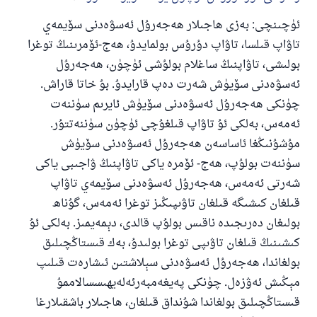
ئۈچىنچى: بەزى ھاجىلار ھەجەرۇل ئەسۋەدنى سۆيمەي
تاۋاپ قىلسا، تاۋاپ دۇرۇس بولمايدۇ، ھەج-ئۆمرىنىڭ توغرا
بولىشى، تاۋاپنىڭ ساغلام بولۇشى ئۈچۈن، ھەجەرۇل
ئەسۋەدنى سۆيۈش شەرت دەپ قارايدۇ. بۇ خاتا قاراش.
چۈنكى ھەجەرۇل ئەسۋەدنى سۆيۈش ئايرىم سۈننەت
ئەمەس، بەلكى ئۇ تاۋاپ قىلغۇچى ئۈچۈن سۈننەتتۇر.
مۇشۇنىڭغا ئاساسەن ھەجەرۇل ئەسۋەدنى سۆيۈش
سۈننەت بولۇپ، ھەج- ئۆمرە ياكى تاۋاپنىڭ ۋاجىبى ياكى
شەرتى ئەمەس، ھەجەرۇل ئەسۋەدنى سۆيمەي تاۋاپ
قىلغان كىشىگە قىلغان تاۋىپىڭىز توغرا ئەمەس، گۇناھ
بولىغان دەرىجىدە ناقىس بولۇپ قالدى، دېمەيمىز. بەلكى ئۇ
كىشىنىڭ قىلغان تاۋىپى توغرا بولىدۇ، بەك قىستاڭچىلىق
بولغاندا، ھەجەرۇل ئەسۋەدنى سېلاشتىن ئىشارەت قىلىپ
مېڭىش ئەۋزەل. چۈنكى پەيغەمبەرئەلەيھىسسالاممۇ
قىستاڭچىلىق بولغاندا شۇنداق قىلغان، ھاجىلار باشقىلارغا