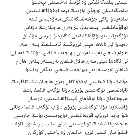
تېلىنى بىلمىگەنلىكى ۋە ئۇنىڭ مەنىسىنى تېخىمۇ
بىلمىگەنلىكى ئۈچۈن ئۆزىنىڭ نېمە ئوقۇۋاتقانلىقىنى
بىلمەيدۇ، ياكى چۈشەنمىگەنلىكى سەۋەبىدىن نېمە
ئوقۇغانلىقىنى بىلمەيدۇ. بىز بەزى ھاجىلارنىڭ دۇئانى
ئۆزگەرتىپ ئوقۇۋاتقانلىقىنى ئاڭلايمىز، بىرسى مۇنداق
دەيدۇ: ئى ئاللاھ! مېنى ئۆزۈڭنىڭ كاتتىلىقىڭ بىلەن سەن
ھارام قىلغان نەرسىلەردىن بىھاجەت قىلغىن. دۇئانىڭ ئەسلى:
ئى ئاللاھ! مېنى سەن ھالال قىلغان نەرسىلەر بىلەن، ھارام
قىلغان نەرسىلەردىن بىھاجەت قىلغىن، دېگەن بولىدۇ.
مۇشۇ دۇئا كىتابىنى ئوقۇۋاتقان بەزى ھاجىلارنىڭ، تاۋاپنىڭ
ئايلانمىسى تۈگەشتىن بۇرۇن دۇئا تۈگەپ قالسا، باشقا
ھېچقانداق دۇئا ئوقۇماي كېتىۋاتقانلىقىنى، ئارىسال
ۋاقىتلاردا دۇئا تۈگەشتىن بۇرۇن تاۋاپ تۈگەپ قالسا دۇئانى
شۇ جايدا ئوزۇپ قويغانلىقىنى ئۇچرىتىمىز، بۇنىڭ چارىسى
ھاجىلارغا ئىشنىڭ توغرىسىنى بايان قىلىپ بېرىشتۇر. تاۋاپ
قىلىۋاتقان كىشى ئۆزى خالىغان ۋە ياخشى كۆرگەن