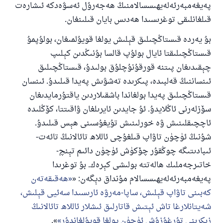
پەيغەمبەرئەلەيھىسسالامنىڭ ھەجەرۇل ئەسۋەدكە ئىشارەت
قىلغانلىقى توغرىسىدا ھەدىس بايان قىلىنغان.
بۇ يەردە قىستاڭچىلىق قېلىش يولغا قويۇلمىغان، بولۇپمۇ
قىستاڭچىلىقتا ئايال بولۇپ قالسا بۇنىڭدىن كېلىپ
چېقىدىغان پىتنە قورقۇنۇچلۇق بولىدۇ، قىستاڭچىلىق
ئىنساننىڭ قەلبىدە، پىكرىدە تەشۋىش پەيدا قىلىدۇ. ئىنسان
قىستاڭچىلىق پەيدا بولغاندا باشقىلاردىن ياقتۇرمايدىغان
سۆزلەرنى ئاڭلايدۇ. ئۇ جايدىن ئايرىلغان ۋاقىتتا، كۆڭلىدە
ئاچچىقلىنىش ۋە خورلىنىش تۇيغۇسىنى ھېس قىلىدۇ.
شۇنىڭ ئۈچۈن تاۋاپ قىلغۇچى ئاللاھ تائالانىڭ تائەت-
ئىبادىتىگە چوڭقۇر چۆكۈش ئۈچۈن دائىم تېنچ-
خاتىرجەملىك ھالەتتە بولىشى كېرەك. بۇ توغرىدا
پەيغەمبەرئەلەيھىسسالام مۇنداق دېگەن: «
ھەقىقەتەن
كەبىنى تاۋاپ قېلىش، ساپا-مەرۋە ئارىسىدا سەئيى قېلىش،
شەيتانلارغا تاش ئېتىش قاتارلىق ئىشلار ئاللاھ تائالانىڭ
زىكرىنى تۇرغۇزۇش ئۈچۈن يولغا قويۇلغاندۇر
».