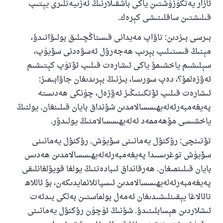
ئازار يەتكۈزۈشتىن ياكى باشقىلارنىڭ ئەزىيەتلىرى يېتىپ
قىلىشتىن ساقلىنىشى كېرەك.
بىرسى بىزدىن: تاۋاپ مەيدانى قىستاڭچىلىق بولىۋاتىدۇ،
مېنىڭ قىستىلىپ بېرىپ ھەجەرۇل ئەسۋەدنى سۆيۈپ،
سېلىشىم ياخشىمۇ ياكى ئىشارەت قىلىپ ئۆتۈپ كېتىشىم
ئەۋزەلمۇ؟، دەپ سورىسا، بىزنىڭ بېرىدىغان جاۋابىمىز:
ئىشارەت قىلىپ ئۆتكىنىڭىز ئەۋزەل، چۈنكى ھەدىستە
پەيغەمبەرئەلەيھىسسالامدىن شۇنداق بايان قىلىنغان. يولنىڭ
ياخشىسى مۇھەممەد ئەلەيھىسسالامنىڭ يولىدۇر.
تۆتىنچى: رۇكنۇل يەمانىنى سۆيۈش. رۇكنۇل يەمانىنى
سۆيۈش توغرىسىدا پەيغەمبەرئەلەيھىسسالامدىن ھەدىس
بايان قىلىنمىغان. ھەرقانداق ئىبادەتنىڭ يولغا قويۇلغانلىقى
پەيغەمبەرئەلەيھىسسالامدىن ئىسپاتلانمايدىكەن، بۇ ئاللاھ
تائالاغا يېقىنلىشىدىغان ئەمەل بولماستىن بەلكى بىدئەت
110845 - نومۇرلۇق سوئالنىڭ جاۋابى
ئىشلاردىن ھېسابلىنىدۇ. شۇنىڭ ئۈچۈن رۇكنۇل يەمانىنى