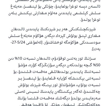
ياكى پايدىدىن، ئۈلۈشتىن ياكى نەسىۋىدىن بىر قىسمىنى
ئالىسەن دېسە توغرا بولمايدۇ، چۈنكى بۇ ئېنىقسىز، مەبلەغ
سىلىش كېلىشىمى پايدىدىن مەلۇم مىقدارنى بېكىتىش بىلەن
توغرا بولىدۇ
.
شېرىكچىلىكتىكى ھەر بىر شېرىكنىڭ پايدىدىن ئالىدىغان
مىقدارى ئېنىق بولۇش كېرەك دېگەن ھۆكۈم مەبلەغ سىلىش
سودىسىدىكى ھۆكۈمگە ئوخشاشتۇر. [ئەلمۇغنى
5/24-27-
بەت].
سىزنىڭ تور بەتتىن ئوقۇدۇم، ئالىدىغان نىسبەت
10%
دىن
50%
گىچە بولىدىكەن دېگەن سۆزىڭىزگە كۆرە، مۇشۇ
نىسبەتنىڭ پايدىدىن بولىدىغانلىقى مەقسەت قىلىنىدۇ، بۇ
نىسبەتنى بېكىتىشكە كۇپايە قىلمايدۇ، بۇ ئېنىقسىز بىر
نىسبەت بولۇپ، مۇشۇنداق تور بېتىگە شېرىك بولۇش
چەكلىنىدۇ، ئەگەر بېكىتىلگەن پايدىنىڭ نىسبىتى ئەسلى
سەرمايىدىن بولىدۇ دېگەنلىك مەقسەت قىلىنسا بۇنىڭ
چەكلەنگەنلىكى ئېنىقتۇر، چۈنكى ئۇ ۋاقىتتا ھەقىقى