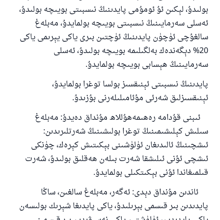
ئوخشاش ساۋاپقا ئېرىشىدۇ
بولىدۇ، لېكىن ئۇ ئومۇمى پايدىنىڭ نىسبىتى بويىچە بولىدۇ،
مۇسلىم رىۋايەت قىلغان (1893) ھەدىس
ئەسلى سەرمايىنىڭ نىسبىتى بويىچە بولمايدۇ، مەبلەغ
سالغۇچى ئۈچۈن پايدىنىڭ ئۈچتىن بىرى ياكى يېرىمى ياكى
20%
دېگەندەك بەلگىلىمە بويىچە بولىدۇ، ئەسلى
ئىئائە
سەرمايىنىڭ ھېسابى بويىچە بولمايدۇ
.
پايدىنىڭ نىسبىتى ئېنىقسىز بولسا توغرا بولمايدۇ،
ئېنىقسىزلىق شەرئى مۇئامىلىلەرنى بۇزىدۇ
.
ئىبنى قۇدامە رەھىمەھۇللاھ مۇنداق دەيدۇ: مەبلەغ
سىلىش كېلىشىمىنىڭ توغرا بولىشىنىڭ شەرتلىرىدىن
:
ئىشچىنىڭ ئالىدىغان ئۈلۈشىنى بېكىتىش كېرەك، چۈنكى
ئىشچى ئۇنى ئىلىشقا شەرت بىلەن ھەقلىق بولىدۇ، شەرت
قىلمىغاندا ئۇنى بېكىتكىلى بولمايدۇ
.
ئاندىن مۇنداق دېدى
:
ئەگەر، مەبلەغ سالغىن، ساڭا
پايدىدىن بىر قىسمى بېرىلىدۇ، ياكى پايدىغا شېرىك بولىسەن