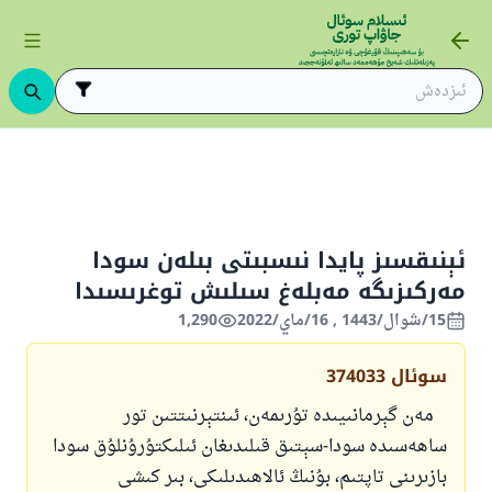
ىڭ ئاساسلىرى
ئىسلام قانۇنشۇناسلىقى
مۇئامىلىلەر
سودا ،ئىلىم-بىرىم
ئېنىقسىز پايدا نىسبىتى بىلەن سودا
مەركىزىگە مەبلەغ سىلىش توغرىسىدا
15/شوال/1443 , 16/ماي/2022
1,290
سوئال
374033
مەن گېرمانىيىدە تۇرىمەن، ئىنتېرنىتتىن تور
ساھەسىدە سودا-سېتىق قىلىدىغان ئىلىكتۇرۇنلۇق سودا
بازىرىنى تاپتىم، بۇنىڭ ئالاھىدىلىكى، بىر كىشى