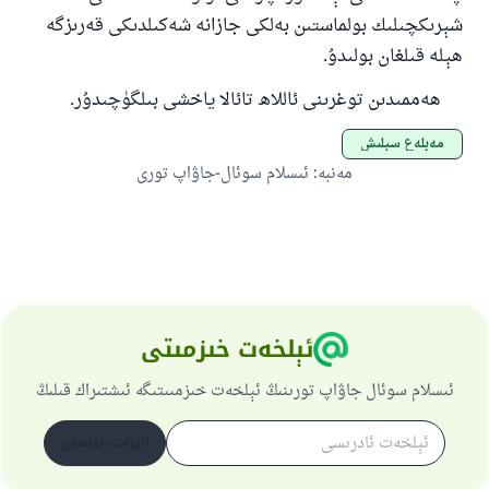
شېرىكچىلىك بولماستىن بەلكى جازانە شەكىلدىكى قەرىزگە
ھېلە قىلغان بولىدۇ.
ھەممىدىن توغرىنى ئاللاھ تائالا ياخشى بىلگۈچىدۇر.
مەبلەغ سېلىش
مەنبە
:
ئىسلام سوئال-جاۋاپ تورى
ئېلخەت خىزمىتى
ئىسلام سوئال جاۋاپ تورىنىڭ ئېلخەت خىزمىىتىگە ئىشتىراك قىلىڭ
ئابۇنىت بولىمەن