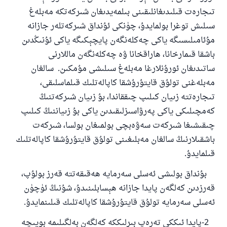
تىجارەت قىلىدىغانلىقىنى بىلمەيدىغان شىركەتكە مەبلەغ
سىلىش توغرا بولمايدۇ، چۈنكى ئۇنداق شىركەتلەر جازانە
مۇئامىلىسىگە ياكى چەكلەنگەن پايچېكىگە ياكى ئۇنىڭدىن
باشقا قىمارخانا، ھاراقخانا ۋە چەكلەنگەن ماللارنى
ساتىدىغان ئورۇنلارغا مەبلەغ سىلىشى مۇمكىن. سالغان
مەبلەغنى تولۇق قايتۇرۇشقا كاپالەتلىك قىلماسلىقى،
تىجارەتتە زىيان كىلىپ چىققاندا، بۇ زىيان شىركەتنىڭ
كەمچىلىكى ياكى پەرۋاسىزلىقىدىن ياكى بۇ زىياننىڭ كىلىپ
چىقىشىغا شىركەت سەۋەبچى بولمىغان بولسا، شىركەت
باشقىلارنىڭ سالغان مەبلىغىنى تولۇق قايتۇرۇشقا كاپالەتلىك
110845 - نومۇرلۇق سوئالنىڭ جاۋابى
قىلمايدۇ
.
ئائىلىنى ساقلاپ قالدى
بۇنداق بولىشى ئەسلى سەرمايە ھەقىقەتتە قەرز بولۇپ،
قەرزدىن كەلگەن پايدا جازانە ھېسابلىنىدۇ، شۇنىڭ ئۈچۈن
ئۇممەتكە جاۋاپ بېرىشىمىزگە ياردەم قىلىڭ
ئەسلى سەرمايە تولۇق قايتۇرۇشقا كاپالەتلىك قىلىنمايدۇ
.
پەيغەمبەرئەلەيھىسسالام مۇنداق دېگەن:
ياخشىلىققا باشلارپ قويغان كىشى قىلغۇچىغا
2-پايدا ئىككى تەرەپ بىرلىككە كەلگەن بەلگىلىمە بويىچە