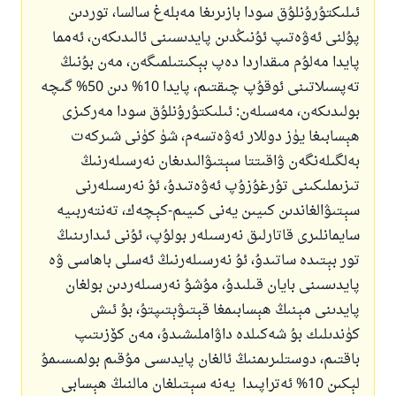
ئىلىكتۇرۇنلۇق سودا بازىرىغا مەبلەغ سالسا، توردىن
پۇلنى ئەۋەتىپ ئۇنىڭدىن پايدىسىنى ئالىدىكەن، ئەمما
پايدا مەلۇم مىقداردا دەپ بېكىتىلمىگەن، مەن بۇنىڭ
تەپسىلاتىنى ئوقۇپ چىقتىم، پايدا 10% دىن 50% گىچە
بولىدىكەن، مەسىلەن: ئىلىكتۇرۇنلۇق سودا مەركىزى
ھېسابىغا يۈز دوللار ئەۋەتسەم، شۈ كۈنى شىركەت
بەلگىلەنگەن ۋاقىتتا سېتىۋالىدىغان نەرسىلەرنىڭ
تىزىملىكىنى تۇرغۇزۇپ ئەۋەتىدۇ، ئۇ نەرسىلەرنى
سېتىۋالغاندىن كىيىن يەنى كىيىم-كېچەك، تەنتەربىيە
سايمانلىرى قاتارلىق نەرسىلەر بولۇپ، ئۇنى ئىدارىنىڭ
تور بېتىدە ساتىدۇ، ئۇ نەرسىلەرنىڭ ئەسلى باھاسى ۋە
پايدىسىنى بايان قىلىدۇ، مۇشۇ نەرسىلەردىن بولغان
پايدىنى مېنىڭ ھېسابىمغا قېتىۋېتىپتۇ، بۇ ئىش
كۈندىلىك بۇ شەكىلدە داۋاملىشىدۇ، مەن كۆزىتىپ
باقتىم، دوستلىرىمنىڭ ئالغان پايدىسى مۇقىم بولمىسىمۇ
لېكىن 10% ئەتراپىدا يەنە سېتىلغان مالنىڭ ھېسابى