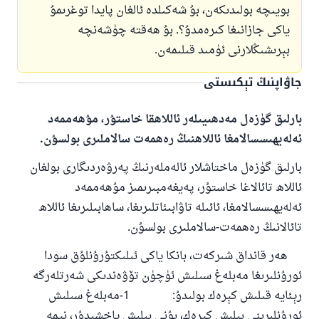
بويىچە بولىدىكەن، بۇ شەكىلدە ئالغان پايدا توغرىمۇ
ياكى جازانىغا كىرەمدۇ؟. بۇ ھەقتە چۈشەنچە
بېرىشىڭلارنى ئۈمىد قىلىمەن.
جاۋاپنىڭ تېكىستى
بارلىق گۈزەل مەدھىيىلەر ئاللاھقا خاستۇر، مۇھەممەد
ئەلەيھىسسالامغا ئاللاھنىڭ رەھمەت سالاملىرى بولسۇن.
بارلىق گۈزەل ماختاشلار ئالەملەرنىڭ پەرۋەردىگارى بولغان
ئاللاھ تائالاغا خاستۇر، پەيغەمبىرىمىز مۇھەممەد
ئەلەيھىسسالامغا، ئائىلە تاۋابىئاتلىرىغا، ساھابىلىرىغا ئاللاھ
تائالانىڭ رەھمەت-سالاملىرى بولسۇن.
ھەر قانداق شىركەت، بانكا ياكى ئىلىكتۇرۇنلۇق سودا
ئورۇنلىرىغا مەبلەغ سىلىش ئۈچۈن تۆۋەندىكى شەرتلەرگە
رېئايە قىلىش كېرەك بولىدۇ: 1-مەبلەغ سىلىش
ئورۇنلىرىنى بىلىش كېرەك، بۇنى بىلىش ياخشىدۇر، نېمە