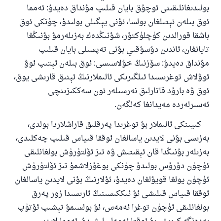
بولىدىغانلىقىنى ئوچۇق بايان قىلىپ مۇنداق دەيدۇ: ئەمما
ئوق بىلەن ئېتىلغان بولسا، ئۇنى يېگىلى بولىدۇ، چۈنكى ئوق
باشقا قورالدىن كۈچلۈكتۇر، شۇنىڭدەك بەزىلەرمۇ بۇنىڭغا
تايانغان، ئاندىن دۇسۇقىي بۇنى تەپسىلى بايان قىلىپ
مۇنداق دەيدۇ: سۆزنىڭ خۇلاسىسى: ئوق بىلەن ئېتىپ ئوۋ
ئوۋلاش توغرىسىدا ئىلگىرىكى ئالىملارنىڭ ئېنىق قارىشى يوق،
ئوق ۋە بارۇد قاتارلىق نەرسىلەر ئون سەككىزىنچى
ئەسىرلەردە مەيدانغا كەلگەن.
كىيىنكى ئالىملار بۇ توغرىدا پەرقلىق قاراشلاردا بولدى،
بەزىسى بۇنى لايدىن ياسالغان ئوققا قىياس قىلىپ چەكلىدى،
بەزىلەر بۇنىڭدا قان ئېقىتىش ۋە تىز ئۆلتۈرۈش بولغانلىقى
ئۈچۈن دۇرۇس بولىدۇ چۈنكى بوغۇزلاشمۇ تىز ئۆلتۈرۈش
ئۈچۈن يولغا قويۇلغان دەيدۇ، ئۇلارنىڭ بۇنى لايدىن ياسالغان
ئوققا قىياس قىلىشى ئۇ ئىككىسىنىڭ ئارىسىدا زور پەرق
بولغانلىقى ئۈچۈن توغرا ئەمەس، ئۇ بولسىمۇ تېشىپ ئۆتۈپ