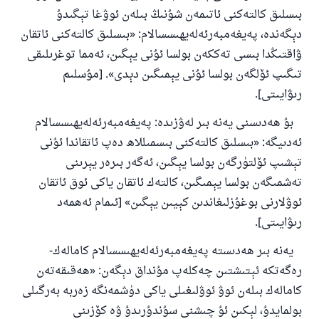
بىسلىق كالتەكنى ئاتىمەن شۇنىڭ بىلەن ئوۋغا تېگىدۇ
دېگەندە، پەيغەمبەرئەلەيھىسسالام: «بىسلىق كالتەكنى ئاتقان
ۋاقتىڭدا بىسى تەككەن بولسا ئۇنى يېگىن، ئەمما توغرىلىقى
تىگىپ ئۆلگەن بولسا ئۇنى يېمىگىن دېدى». [مۇسلىم
رىۋايىتى].
بۇ ھەدىسنى يەنە بىر لەۋزىدە: پەيغەمبەرئەلەيھىسسالام
ئەدىيگە: «بىسلىق كالتەكنى بىسمىللاھ دەپ ئاتقاندا ئۇنى
تېشىپ ئۆلتۈرگەن بولسا يېگىن، ئەگەر بىرەر يېرىنى
تەشمىگەن بولسا يېمىگىن، كالتەك ئاتقان ياكى ئوق ئاتقان
110845 - نومۇرلۇق سوئالنىڭ جاۋابى
ئوۋلارنى بوغۇزلىغاندىن كېيىن يېگىن» [ئىمام ئەھمەد
ئائىلىنى ساقلاپ قالدى
رىۋايىتى].
يەنە بىر ھەدىستە پەيغەمبەرئەلەيھىسسالام كامالەك-
ئۇممەتكە جاۋاپ بېرىشىمىزگە ياردەم قىلىڭ
رەگەتكە ئېتىشتىن چەكلەپ مۇنداق دېگەن: «ھەقىقەتەن
پەيغەمبەرئەلەيھىسسالام مۇنداق دېگەن:
كامالەك بىلەن ئوۋ ئوۋلىغىلى ياكى دۈشمەنگە زەربە بەرگىلى
ياخشىلىققا باشلارپ قويغان كىشى قىلغۇچىغا
ئوخشاش ساۋاپقا ئېرىشىدۇ
بولمايدۇ، لېكىن ئۇ چىشنى سۇندۇرىدۇ ۋە كۆزىنى