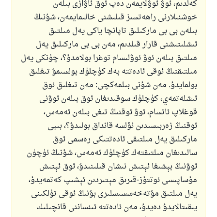
كەلدىم، ئوۋ ئوۋلايمەن دەپ ئوق ئاۋازى بىلەن
خوشنىلارنى راھەتسىز قىلىشنى خالىمايمەن، شۇنىڭ
بىلەن بى بى ماركىلىق تاپانچا ياكى يەل مىلتىق
ئىشلىتىشنى قارار قىلدىم، مەن بى بى ماركىلىق يەل
مىلتىق بىلەن ئوۋ ئوۋلىسام توغرا بولامدۇ؟، چۈنكى يەل
مىلتىقنىڭ ئوقى ئادەتتە بەك كۈچلۈك بولسىمۇ تىغلىق
بولمايدۇ. مەن شۇنى بىلمەكچى: مەن تىغلىق ئوق
ئىشلەتمەي، كۈچلۈك سوقىدىغان ئوق بىلەن ئوۋنى
قوغلاپ ئاتسام، ئوۋ ئوقنىڭ تىغى بىلەن ئەمەس،
ئوقنىڭ زەربىسىدىن ئۆلسە قانداق بولىدۇ؟، بىبى
ماركىلىق يەل مىلتىقى ئادەتتىكى رەسمى ئوق
سالىدىغان مىلتىقتەك كۈچلۈك ئەمەس، شۇنىڭ ئۈچۈن
ئوۋنىڭ بېشىغا ئېتىش نىشان قىلىنىدۇ، ئوق ئېتىش
مۇساپىسى ئوتتۇز-قىرىق مېتىردىن ئېشىپ كەتمەيدۇ،
يەل مىلتىق مۇتەخەسسىسلىرى بۇنىڭ ئوقى تۈلكىنى
يىقىتالايدۇ دەيدۇ، مەن ئادەتتە ئىنساننى قانچىلىك