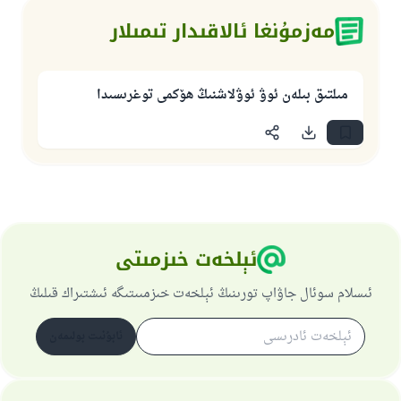
مەزمۇنغا ئالاقىدار تىمىلار
مىلتىق بىلەن ئوۋ ئوۋلاشنىڭ ھۆكمى توغرىسىدا
ئېلخەت خىزمىتى
ئىسلام سوئال جاۋاپ تورىنىڭ ئېلخەت خىزمىىتىگە ئىشتىراك قىلىڭ
ئابۇنىت بولىمەن