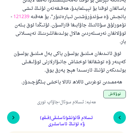
بەدەنگە كېرىش بۇ ئوقتا ئەمەلىيلىشىدۇ، ئەمما لايدىن
ياسالغان ئوقتا بۇ تېپىلمايدۇ، ھەقىقەتەن ئۇنىڭ ئىشى
يانجىش ۋە سۈندۈرۈشتىن ئىبارەتتۇر". بۇ ھەقتە
121239
-
نۇمورلۇق سۇئالنىڭ جاۋابىغا قارالسۇن. ئۇنىڭدا ئوق بىلەن
ئوۋلانغان نەرسىلەردىن ھالال بولىدىغانلىرىنىڭ تەپسىلاتى
بار.
ئوق ئاتىدىغان مىلتىق بولسۇن ياكى يەل مىلتىق بولسۇن
كەپتەر ۋە توشقانغا ئوخشاش جانىۋارلارنى ئوۋلىغىلى
بولىدىكەن ئۇنىڭ ئارىسىدا ھېچ پەرق يوق.
ھەممىدىن توغرىنى ئاللاھ تائالا ياخشى بىلگۈچىدۇر.
ئوۋلاش
مەنبە
:
ئىسلام سوئال-جاۋاپ تورى
ئىسلام قانۇنشۇناسلىقى(فىقھ)
ۋە ئۇنىڭ ئاساسلىرى