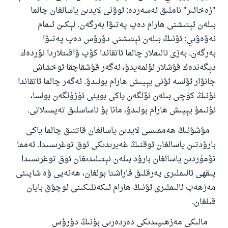
"زەخائىر" ناملىق ئەسەردە: ئوۋنى لايدىن ياسالغان چالما
بىلەن ئېتىشنى ھارام دەپ پەتىۋا بەرگەن. لېكىن ئىمام
نەۋەۋىي: ئۇنىڭ بىلەن ئېتىشنى دۇرۇس دەپ پەتىۋا
بەرگەن. بەزى ئالىملار چالما ئاتقاندا كۆپ ۋاقىتلاردا ئۆردەك
دېگەندەك قۇشلار ئۆلمەيدۇ، ئەگەر قۇشقاچقا ئوخشاش
جانۋار ئۆلسە ئۇنى يېيىش ھارام بولىدۇ. ئەگەر چالما ئاتقاندا
ئۇنىڭ كۈچى بىلەن ئۆلگەن ياكى بوينى ئۈزۈلگەن بولسا،
ئۇنىمۇ يېيىش ھارام بولىدۇ، مانا بۇ ئاساسلىق تەپسىلاتى.
مۇشۇنىڭ ھەممىسى لايدىن ياسالغان قاتتىق چالما ياكى
بارۇدتىن ياسالغان ئوقنىڭ غەيرىدىكى ئوق توغرىسىدا. ئەمما
تۆمۈردىن ياسالغان بارۇد بىلەن ئېتىلىدىغان ئوق توغرىسىدا
پىقھى ئالىملىرى پەرقلىق قاراشتا بولغان، ھەنەپى ۋە شاپىئى
مەزھەپ ئالىملىرى ئۇنىڭ ھارام ئىكەنلىكىنى ئوچۇق بايان
قىلغان.
مالىكى مەزھىپىدىكى دەردەرىي بۇنىڭ دۇرۇس