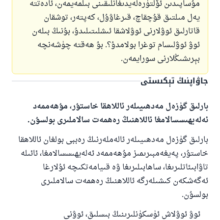
مۇساپىدىن ئۆلتۈرەلەيدىغانلىقىنى بىلمەيمەن، ئادەتتە
يەل مىلتىق قۇچقاچ، قىرغاۋۇل، كەپتەر، توشقان
قاتارلىق ئوۋلارنى ئوۋلاشقا ئىشلىتىلىدۇ، بۇنىڭ بىلەن
ئوۋ ئوۋلىسام توغرا بولامدۇ؟. بۇ ھەقتە چۈشەنچە
بېرىشىڭلارنى سورايمەن.
جاۋاپنىڭ تېكىستى
بارلىق گۈزەل مەدھىيىلەر ئاللاھقا خاستۇر، مۇھەممەد
ئەلەيھىسسالامغا ئاللاھنىڭ رەھمەت سالاملىرى بولسۇن.
بارلىق گۈزەل مەدھىيىلەر ئالەملەرنىڭ رەببى بولغان ئاللاھقا
خاستۇر، پەيغەمبىرىمىز مۇھەممەد ئەلەيھىسسالامغا، ئائىلە
تاۋابىئاتلىرىغا، ساھابىلىرىغا ۋە قىيامەتكىچە ئۇلارغا
ئەگەشكەن كىشىلەرگە ئاللاھنىڭ رەھمەت سالاملىرى
بولسۇن.
ئوۋ ئوۋلاش ئۈسكۈنلىرىنىڭ بىسلىق، ئوۋنى