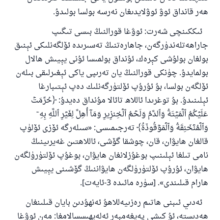
ھەر قانداق ئوۋ ئوۋلايدىغان نەرسە بولسا بولىدۇ.
ئىككىنچى شەرت: ئوۋغا قورالنىڭ بىسى تىگىپ
جاراھەتلەندۈرگەن، جاھارەتنىڭ تەسىرىدە ئۆلگەنلىكى ئېنىق
بولغان بولۇشى كېرەك، ئۇنداق بولمىسا ئۇنى يېيىش ھالال
بولمايدۇ. چۈنكى قورالنىڭ يان تەرىپى ياكى ئېغىرلىقى بىلەن
ئۆلگەن بولسا، بۇ ئۇرۇپ ئۆلتۈرگەنلىك دەپ ئېتىبارغا
ئېلىنىدۇ. بۇ توغرىدا ئاللاھ تائالا مۇنداق دەيدۇ: ‎﴿حُرِّمَتۡ
عَلَيۡكُمُ ٱلۡمَيۡتَةُ وَٱلدَّمُ وَلَحۡمُ ٱلۡخِنزِيرِ وَمَآ أُهِلَّ لِغَيۡرِ ٱللَّهِ بِهِۦ
وَٱلۡمُنۡخَنِقَةُ وَٱلۡمَوۡقُوذَةُ‎﴾‏ تەرجىمىسى: «سىلەرگە ئۆزى ئۆلۈپ
قالغان ھايۋان، قان، چوشقا گۆشى، ئاللاھتىن غەيرىينىڭ
نامى تىلغا ئېلىنىپ بوغۇزلانغان ھايۋان، بوغۇپ ئۆلتۈرۈلگەن
ھايۋان، ئۇرۇپ ئۆلتۈرۈلگەن ھايۋاننىڭ گۆشىنى يېيىش
ھارام قىلىندى». [سۈرە مائىدە 3-ئايەت].
ئەدىي ئىبنى ھاتىم رەزىيەللاھۇ ئەنھۇدىن بايان قىلىنغان
ھەدىستە، ئۇ كىشى پەيغەمبەر ئەلەيھىسسالامغا: مەن ئوۋغا