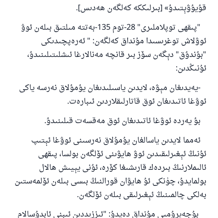
قۇيۇۋېتىدۇ» [بىرلىككە كەلگەن ھەدىس].
مۇسلىم رىۋايەت قىلغان (1893) ھەدىس
"پىقھى توپلاملىرى" 28-توم 135-بەتتە مىلتىق بىلەن ئوۋ
ئوۋلاش توغرىسىدا مۇنداق كەلگەن: " ئەرەپچىدىكى
ئىئائە
"بۇندۇق" دېگەن سۆز بىر قانچە مەنالارغا ئىشلىتىلىنىدۇ،
ئۇنىڭدىن:
-يەيدىغان مېۋە، لايدىن ياسىلىدىغان يۇمۇلاق نەرسە ياكى
ئوۋغا ئاتىدىغان ئوق قاتارلىقلاردىن ئىبارەت.
بۇ يەردە ئوۋغا ئاتىدىغان ئوق مەقسەت قىلىنىدۇ.
ئەمما لايدىن ياسالغان يۇمۇلاق نەرسىنى ئوۋغا ئېتىپ
ئۇنىڭ ئېغىرلىقىدىن ئوۋ ھايۋىنى ئۆلگەن بولسا، پىقھى
ئالىملارنىڭ بىردەك قارىشىغا كۆرە، ئۇنى يېيىش ھالال
بولمايدۇ، چۈنكى ئۇ ھايۋان قورالنىڭ بىسى بىلەن ئۆلمەستىن
بەلكى چالمىنىڭ ئېغىرلىقى بىلەن ئۆلگەن.
بۇجەيرۇمىي مۇنداق دەيدۇ: "ئىززىددىن ئىبنى ئابدۇسالام