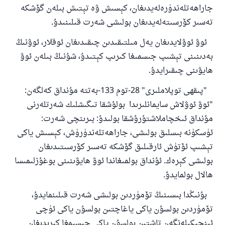
جاراھەتلەندۈرەلەيدىغان، كېسىش ۋە تېتىش بىلەن گۆشكە
تەسىر كۆرسىتەلەيدىغان بولىشى شەرت قىلىنىدۇ.
ئوۋ ئوۋلايدىغان يەل مىلتىقىدىن چىقىدىغان ئوقلار، ئوۋنىڭ
بەدىنىنى تېشىپ جىسمىغا كىرىپ كېتىدۇ، شۇنىڭ بىلەن ئوۋ
ھايۋىنى چىقىرايدۇ.
"پىقھى توپلاملىرى" 28-توم 133-بەتتە مۇنداق كەلگەن:
"ئوۋ ئوۋلاش سايمانلىرىدا بولۇشقا تىگىشلىك شەرتلەرنى
مۇنداق ئىخچاملاشتۇرۇشقا بولىدۇ: بىرىنچى شەرت:
ئۈسكۈنە بىسلىق بولىشى، جاراھەتلەندۈرۈش، كېسىش ياكى
تېشىپ ئۆتۈش ئارقىلىق گۆشكە تەسىر كۆرسىتىدىغان
بولىشى كېرەك. ئۇنداق بولمىغاندا ئوۋ ھايۋىنىنى بوغۇزلىمىسا
ھالال بولمايدۇ.
بۇنىڭدا بىسىنىڭ تۆمۈردىن بولىشى شەرت قىلىنمايدۇ،
تۆمۈردىن بولسۇن ياكى ياغاچتىن بولسۇن ياكى ئۈچى
ئىنچىكىلەنگەن تاشتىن بولسۇن ياكى جىسىمغا كىرىدىغان