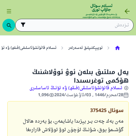
ئوبيېكتىپلىق ئەسەرلەر
ئىسلام قانۇنشۇناسلىقى(فىقھ) ۋە ئۇن
يەل مىلتىق بىلەن ئوۋ ئوۋلاشنىڭ
ھۆكمى توغرىسىدا
ئىسلام قانۇنشۇناسلىقى(فىقھ) ۋە ئۇنىڭ ئاساسلىرى
28/محرم/1446 , 03/ئاۋغۇست/2024
1,096
سوئال
375425
مەن بەك چەت بىر يېزىدا ياشايمەن، بۇ يەردە ھالال
گۆشىمۇ يوق، شۇنىڭ ئۈچۈن ئوۋ ئوۋلاش قارارىغا