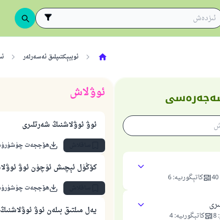
ئوبيېكتىپلىق ئەسەرلەر
ئى
ئوۋلاش
 شەجەرەسى
ئوۋ ئوۋلاشنىڭ شەرتلىرى
ساقلاش
ھۆججەت چۈشۈرۈ
كۆڭۈل ئېچىش ئۈچۈن ئوۋ ئوۋلاش
40
كاتېگورىيە
:
6
ساقلاش
ھۆججەت چۈشۈرۈ
ىرى
يەل مىلتىق بىلەن ئوۋ ئوۋلاشنىڭ
:
8
كاتېگورىيە
:
4