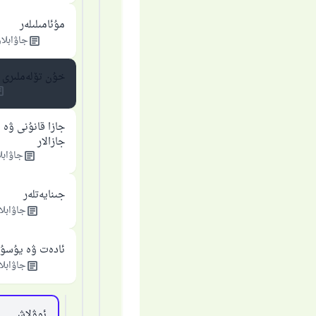
مۇئامىلىلەر
جاۋابلار
خۇن تۆلەملىرى
جازا قانۇنى ۋە 
جازالار
جاۋابل
جىنايەتلەر
جاۋابلا
ئادەت ۋە يۇسۇن
جاۋابلا
ئوۋلاش