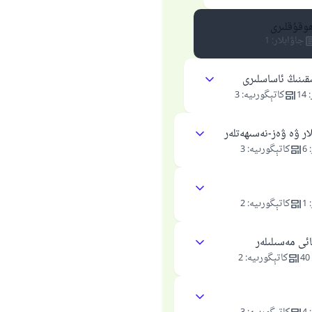
وقۇقلىرى
جاۋابلار
:
1
قىنىڭ ئاساسلىرى
:
14
كاتېگورىيە
:
3
ار ۋە ۋەز-نەسىھەتلەر
:
6
كاتېگورىيە
:
3
:
1
كاتېگورىيە
:
2
ئى مەسىلىلەر
40
كاتېگورىيە
:
2