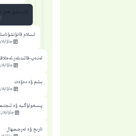
ۋارىسلىق ھەق-ھ
ئىسلام قانۇنشۇناسلى
جاۋابلار
ئەدەپ-قائىدىلەر،ئەخلاقل
جاۋابلار
بىلىم ۋە دەۋەت
جاۋابلار
پىسخولۇگىيە ۋە ئىجتىما
جاۋابلار
:
تارىخ ۋە تەرجىمىھال