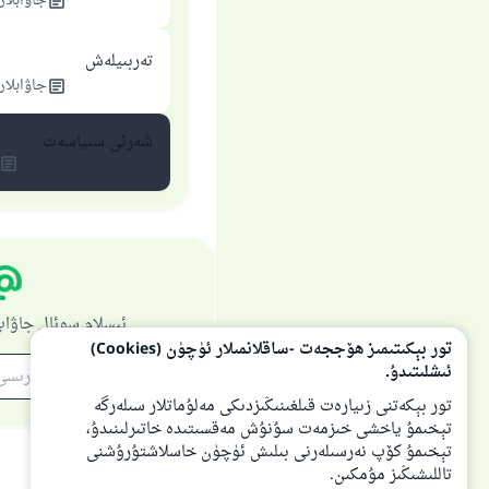
جاۋابلار
تەربىيلەش
جاۋابلار
شەرئى سىياسەت
ئىسلام سوئال جاۋاپ
تور بېكىتىمىز ھۆججەت -ساقلانمىلار ئۈچۈن (Cookies)
ئىشلىتىدۇ.
تور بېكەتنى زىيارەت قىلغىنىڭىزدىكى مەلۇماتلار سىلەرگە
تېخىمۇ ياخشى خىزمەت سۇنۇش مەقسىتىدە خاتىرلىنىدۇ،
تېخىمۇ كۆپ نەرسىلەرنى بىلىش ئۈچۈن خاسلاشتۇرۇشنى
تاللىشىڭىز مۇمكىن.