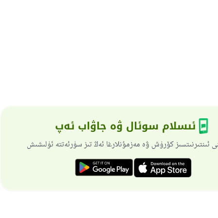
ئىسلام سوئال ۋە جاۋاب ئەپ
ى ئىنتىرنىتسىز كۆرۈش ۋە مەزمۇنلارغا ئەڭ تىز سۈرئەتتە ئۈلىشىش