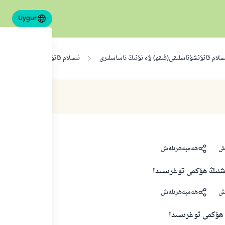
Uygur
سلام قانۇنشۇناسلىقى(فىقھ) ۋە ئۇنىڭ ئاساسلىرى
ئىسلام قانۇنشۇناسلىقى
ش
ھەمبەھرىلەش
نىڭ ھۆكمى توغرىسىدا
ش
ھەمبەھرىلەش
 ھۆكمى توغرىسىدا