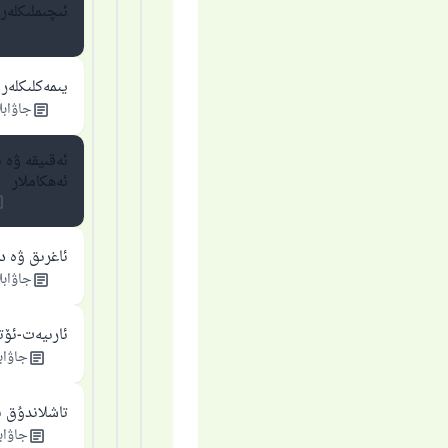
ئىچىملىكلەر
يىمەكلىكلەر
جاۋابل
ئەقىيقە ۋە 
ئەھكاملار
ئاغرىق ۋە د
جاۋابل
ئارىيەت-ئۆت
جاۋابل
تاشلاندۇق ب
جاۋابل