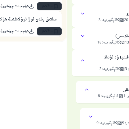
ساقلاش
ھۆججەت چۈشۈرۈ
ى
مىلتىق بىلەن ئوۋ ئوۋلاشنىڭ ھۆك
20
كاتېگورىيە
:
3
ساقلاش
ھۆججەت چۈشۈرۈ
ىقھىسى)
13
كاتېگورىيە
:
18
ىقھ) ۋە ئۇنىڭ
:
3
كاتېگورىيە
:
2
ىقى
ر
:
1
كاتېگورىيە
:
8
ار
:
5
كاتېگورىيە
:
9