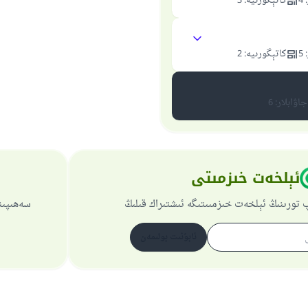
:
4
كاتېگورىيە
:
3
:
5
كاتېگورىيە
:
2
جاۋابلار
:
6
ئېلخەت خىزمىتى
 تورىنىڭ ئېلخەت خىزمىىتىگە ئىشتىراك قىلىڭ
سەھىپىن
ئابۇنىت بولىمەن