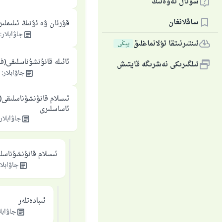
سوئال ئەۋەتىڭ
ساقلانغان
قۇرئان ۋە ئۇنىڭ ئىلىملىر
جاۋابلار
:
ئىنتىرنىتقا ئۇلانماغلىق
يېڭى
ئائىلە قانۇنشۇناسلىقى(ف
ئىلگىرىكى نەشرىگە قايتىش
جاۋابلار
:
ئىسلام قانۇنشۇناسلىقى(ف
ئاساسلىرى
جاۋابلار
ئىسلام قانۇنشۇناسل
جاۋابلا
ئىبادەتلەر
جاۋابل