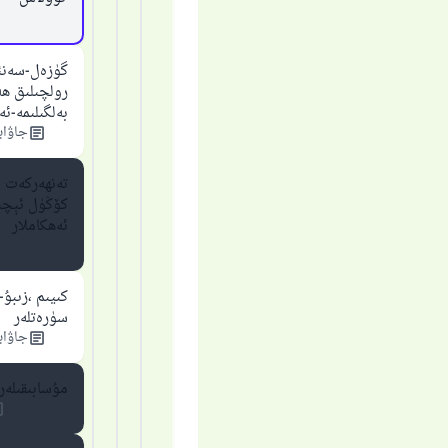
گۈزەل-سەنئ
رولچىلىق ھ
بەلگىلىمە-ئە
جاۋابل
تەنھەركەت ،
كۆڭۈل ئېچىش
ئەھكاملار
ياخ
كىيىم ،زىبۇ-
سۈرەتلەر
جاۋابل
مۇسابىقىلەر 