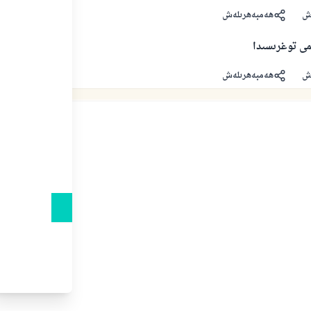
ش
ھەمبەھرىلەش
مى توغرىسىدا
ش
ھەمبەھرىلەش