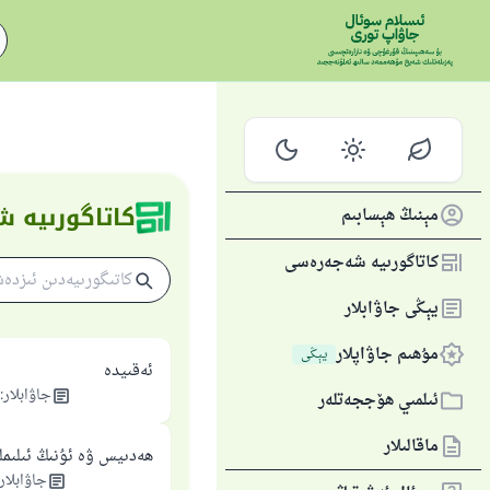
كاتاگورىيە
مېنىڭ ھېسابىم
كاتاگورىيە شەجەرەسى
يېڭى جاۋابلار
مۇھىم جاۋاپلار
يېڭى
ئەقىيدە
جاۋابلار
:
ئىلمىي ھۆججەتلەر
ماقالىلار
ھەدىيس ۋە ئۇنىڭ ئىلىمل
جاۋابلار