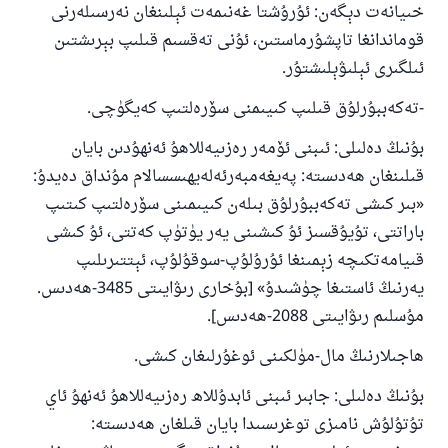
خىيانەت دېگەن: ئۇرۇشتا غەنىمەت ئېلىنغان نەرسىلەرنى
قوماندانغا تاپشۇرماستىن، ئۇنى تەقسىم قىلىپ بېرىشتىن
ئىلگىرى ئېلىۋېلىشتۇر.
-تەكەببۇرلۇق قىلىپ كىيىمنى سۆرەلتىپ كەيگۈچى.
بۇنىڭ دەلىلى: ئىبنى ئۆمەر رەزىيەللاھۇ ئەنھۇدىن بايان
قىلىنغان ھەدىستە: پەيغەمبەرئەلەيھىسسالام مۇنداق دەيدۇ:
«بىر كىشى تەكەببۇرلۇق بىلەن كىيىمىنى سۆرەلتىپ كىتىپ
باراتتى، تۇيۇقسىز ئۇ كىشىنى يەر يۈتۈپ كەتتى، ئۇ كىشى
قىيامەتكىچە زېمىنغا ئۇرۇلۇپ-سوقۇلۇپ، ئېتتىرىلىپ
يەرنىڭ ئاستىغا چۈشىدۇ» [بۇخارى رىۋايىتى 3485-ھەدىس.
مۇسلىم رىۋايىتى 2088-ھەدىس].
ھاجىلارنىڭ مال-مۈلكىنى ئوغۇرلىغان كىشى.
بۇنىڭ دەلىلى: جابىر ئىبنى ئابدۇللاھ رەزىيەللاھۇ ئەنھۇ ئاي
تۇتۇلۇش نامىزى توغرىسىدا بايان قىلغان ھەدىستە: