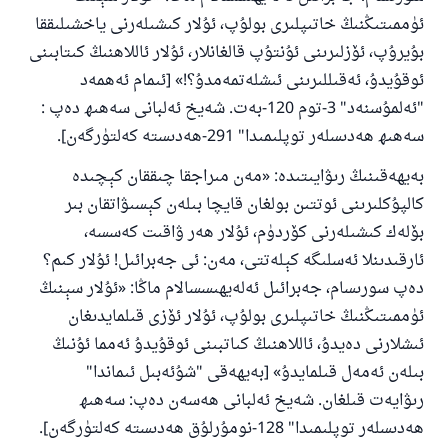
ئۈممىتىڭنىڭ خاتىپلىرى بولۇپ، ئۇلار كىشىلەرنى ياخشىلىققا
بۇيرۇپ، ئۆزلىرىنى ئۇنتۇپ قالغانلار، ئۇلار ئاللاھنىڭ كىتابىنى
ئوقۇيدۇ، ئەقىللىرىنى ئىشلەتمەمدۇ؟!» [ئىمام ئەھمەد
"ئەلمۇسنەد" 3-توم 120-بەت. شەيخ ئەلبانى سەھىھ دەپ :
سەھىھ ھەدىسلەر توپلىمىدا" 291-ھەدىستە كەلتۈرگەن].
بەيھەقىنىڭ رىۋايىتىدە: «مەن مىراجقا چىققان كېچىدە
كالپۇكلىرىنى ئوتتىن بولغان قايچا بىلەن كېسىۋاتقان بىر
بۆلەك كىشىلەرنى كۆردۈم، ئۇلار ھەر ۋاقىت كەسسە،
ئارقىدىنلا ئەسلىگە كېلەتتى، مەن: ئى جەبرائىل! ئۇلار كىم؟
دەپ سورىسام، جەبرائىل ئەلەيھىسسالام ماڭا: «ئۇلار سېنىڭ
ئۈممىتىڭنىڭ خاتىپلىرى بولۇپ، ئۇلار ئۆزى قىلمايدىغان
ئىشلارنى دەيدۇ، ئاللاھنىڭ كىاتبىنى ئوقۇيدۇ ئەمما ئۇنىڭ
بىلەن ئەمەل قىلمايدۇ» [بەيھەقى "شۇئەبىل ئىماندا"
رىۋايەت قىلغان. شەيخ ئەلبانى ھەسەن دەپ: سەھىھ
ھەدىسلەر توپلىمىدا" 128-نومۇرلۇق ھەدىستە كەلتۈرگەن].