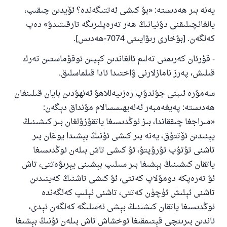
يەنە بىر ھەدىستە: «بۇ كىشى ئەتتىگەندە؟ ئۆيدىن چىقىپ،
يالغانچىلىقنى دۇنيانىڭ ھەر تەرەپلىرىگە تارقىتىدۇ» دەپ
كەلگەن. [بۇخارى رىۋايىتى 7074-ھەدىس].
- قۇرئان كەرىمنى تەلىم ئالغاندىن كېيىن ئوقۇماستىن تەرك
قىلىش، پەرز نامازلارنى ۋاختىدا ئادا قىلماسلىق.
110845 - نومۇرلۇق سوئالنىڭ جاۋابى
سەمۇرە ئىبنى جۇندۇپ رەزىيەللاھۇ ئەنھۇدىن بايان قىلىنغان
ئائىلىنى ساقلاپ قالدى
ھەدىستە: پەيغەمبەر ئەلەيھىسسالام مۇنداق دېگەن:
ئۇممەتكە جاۋاپ بېرىشىمىزگە ياردەم قىلىڭ
«مىراجغا چىققاندا، بىز ئوڭدىسىغا ياتقۇزۇلغان بىر كىشىنىڭ
يېنىدىن ئۆتتۇق، يەنە بىر كىشى ئۇنىڭ بېشىدا يوغان بىر
پەيغەمبەرئەلەيھىسسالام مۇنداق دېگەن:
ياخشىلىققا باشلارپ قويغان كىشى قىلغۇچىغا
تاشنى تۇتۇپ تۇرۇپتۇ، ئۇ كىشى تاش بىلەن ئوڭدىسىغا
ئوخشاش ساۋاپقا ئېرىشىدۇ
ياتقان كىشىنىڭ بېشىغا بىر سىلىپ بېشىنى يېرىۋەتتى، تاش
ئۇ تەرەپكە دومۇلاپ كەتتى، ئۇ كىشى تاشنىڭ كەينىدىن
مۇسلىم رىۋايەت قىلغان (1893) ھەدىس
تاشنى ئېلىش ئۈچۈن كەتتى، تاشنى ئېلىپ كەلگەندە
ئوڭدىسىغا ياتقان كىشىنىڭ بېشى ئەسلىگە كەلگەن ئېدى،
ئىئائە
ئاندىن بىرىنچى قېتىمقىغا ئوخشاش تاش بىلەن ئۇنىڭ بېشىغا