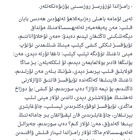
- رامىزاندا ئۈزۈرسىز روزىسىنى بۇزىۋەتكەنلەر.
ئەبى ئۇمامە باھىلى رەزىيەللاھۇ ئەنھۇدىن ھەدىس بايان
قىلىپ: مەن پەيغەمبەر ئەلەيھىسسالامنىڭ مۇنداق
دېگەنلىكىنى ئاڭلىغان ئېدىم دەيدۇ: «مەن ئۇخلاۋاتاتتىم،
تۇيۇقسىز ئىككى كىشى كېلىپ مېنىڭ شىللىمدىن تۇتۇپ
مېنى تاغنىڭ تۈۋىگە ئېلىپ كېلىپ: تاغقا ئۆرلە دېدى، مەن:
بۇنىڭغا قادىر بولالمايمەن دېدىم، ئۇ ئىككەيلەن: بىز ساڭا
قولايلىق قىلىپ بېرىمىز دېدى، شۇنىڭ بىلەن مەن ئۆرلىدىم،
تاغنىڭ قاپتىلىغا كەلگەندە تۇيۇقسىز قاتتىق ئاۋازلارنى
ئاڭلىدىم، بۇ نېمە ئاۋاز؟ دەپ سورىدىم، ئۇ كىشى: بۇ دوزاخ
ئەھلىنىڭ ھۇۋلاشلىرى دېدى، ئاندىن ئۇلار مېنى ئىلىپ
ماڭدى، تۇيۇقسىز ئوقۇرەكلىرىدىن ئېسىلىپ، جاۋغايلىرى
يېرتىلغان، جاۋغايلىرىدىن قان ئېقىۋاتقان بىر جامائەتنىڭ
يېنىغا كەلدۇق، مەن: ئۇلار كىم؟ دەپ سورىدىم، جەبرائىل
ئەلەيھىسسالام ماڭا: ئۇلار رامىزاندا ئىپتار قىلىش ۋاقتىدىن