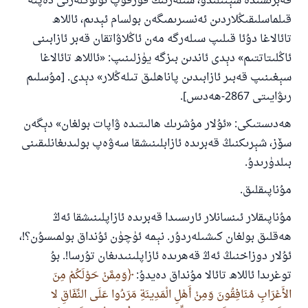
قەبرىسىدە سېنىلىدۇ، سىلەرنىڭ قورقۇپ ئۆلۈكلەرنى دەپنە
قىلماسلىقىڭلاردىن ئەنسىرىمىگەن بولسام ئېدىم، ئاللاھ
تائالاغا دۇئا قىلىپ سىلەرگە مەن ئاڭلاۋاتقان قەبر ئازابىنى
ئاڭلىتاتتىم» دېدى ئاندىن بىزگە يۈزلىنىپ: «ئاللاھ تائالاغا
سېغىنىپ قەبىر ئازابىدىن پاناھلىق تىلەڭلار» دېدى. [مۇسلىم
رىۋايىتى 2867-ھەدىس].
ھەدىستىكى: «ئۇلار مۇشرىك ھالىتىدە ۋاپات بولغان» دېگەن
سۆز، شېرىكنىڭ قەبرىدە ئازابلىنىشقا سەۋەپ بولىدىغانلىقىنى
بىلدۈرىدۇ.
مۇناپىقلىق.
مۇناپىقلار ئىنسانلار ئارىسىدا قەبرىدە ئازاپلىنىشقا ئەڭ
ھەقلىق بولغان كىشىلەردۇر. نېمە ئۈچۈن ئۇنداق بولمىسۇن؟!،
ئۇلار دوزاخنىڭ ئەڭ قەھرىدە ئازاپلىنىدىغان تۇرسا!. بۇ
توغرىدا ئاللاھ تائالا مۇنداق دەيدۇ:
وَمِمَّنْ حَوْلَكُمْ مِنَ
الأَعْرَابِ مُنَافِقُونَ وَمِنْ أَهْلِ الْمَدِينَةِ مَرَدُوا عَلَى النِّفَاقِ لا