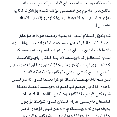
ئۈستىگە يۈك ئارتىلمايدىغان قىلىپ بېكىتىپ ، بەزىلەر
ماللىرىدىن مەلۇم بىر قىسمىنى بۇ شەكىلدە بۇتلارغا ئاتاپ
نەزىر قىلىشنى يولغا قويغان» [بۇخارى رىۋايىتى 4623-
ھەدىس].
شەيخۇل ئىسلام ئىبنى تەيمىيە رەھىمەھۇللاھ مۇنداق
دەيدۇ: "ئىسمائىل ئەلەيھىسسالامنىڭ ئەۋلادىدىن بولغان ۋە
باشقا قەبىلىدىن بولغان ئەرەپلەر ئىبراھىم ئەلەيھىسسالام
بىلەن ئىسمائىل ئەلەيھىسسالام بىنا قىلغان بەيتۇللاھنىڭ
خوشنىلىرى ئېدى، ئۇلار بەنى خۇزائىدىن بولغان ئەمىر ئىبنى
لۇھەي ئاتلىق كىشى دىننى ئۆزگەرتىۋەتكەنگە قەدەر
ئىبراھىم ئەلەيھىسسالامنىڭ توغرا دىنىدا ئېدى، ئەمىر ئىبنى
لۇھەي تۈنجى قېتىم ئىبراھىم ئەلەيھىسسالامنىڭ دىنىغا
شېرىكنى قېتىپ ئۆزگەرتىۋەتكەن، ئاللاھ تائالا ھارام
قىلمىغان نەرسىنى ھارام قىلغان ئېدى، شۇنىڭ ئۈچۈن
پەيغەمبەر ئەلەيھىسسالام: «ئەمىر ئىبنى لۇھەي ئامىر
خۇزائىينى دوزاختا ئۈچەيلىرىنى سۆرىگەن ھالىتىدە