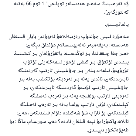
ۋە تەرھىبنىڭ سەھىھ ھەدىسلەر توپلىمى" 1-توم 66-بەتتە
كەلتۈرگەن].
يالغانچىلىق.
سەمۇرە ئىبنى جۇندۇپ رەزىيەللاھۇ ئەنھۇدىن بايان قىلىنغان
ھەدىستە: پەيغەمبەر ئەلەيھىسسالام مۇنداق دېگەن:
«مىراجغا چىققاندا، بىز ئوڭدىسىغا ياتقۇزۇلغان بىر كىشىنىڭ
يېنىدىن ئۆتتۇق، بىر كىشى تۆمۈر ئىلمەكلەرنى تۇتۇپ
تۇرۇپتۇ، ئىلمەك بىلەن بىر جاۋغىيىنى تارتىپ گەردىنىگە
ئاپىرىدىكەن، ئاندىن يەنە بىر تەرەپكە يۆتكىلىپ يەنە بىر
جاۋغىيىنى تارتىپ ئۇنىمۇ گەردىنىگە ئاپىرىدىكەن، بىر
تەرەپنى تارتىپ بولغىچە يەنە بىر تەرەپ ئەسلىگە
كېلىدىكەن، ئۇنى تارتىپ بولسا يەنە بىر تەرەپ ئەسلىگە
كېلىدىكەن، بۇ ئازاپ شۇ شەكىلدە داۋام قىلىدىكەن، مەن:
ئاللاھ پاكتۇر! بۇ نېمە قىلغان ئادەم؟ دەپ سورىسام، ماڭا : بۇ
غەيۋەتخۇر دېيىلدى.