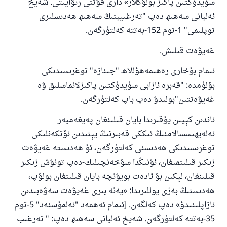
سۈيدۈكتىن پاكىز بولۇڭلار» دارى قۇتنى رىۋايىتى. شەيخ
ئەلبانى سەھىھ دەپ "تەرغىيبنىڭ سەھىھ ھەدىسلىرى
توپلىمى" 1-توم 152-بەتتە كەلتۈرگەن.
غەيۋەت قىلىش.
ئىمام بۇخارى رەھىمەھۇللاھ "جىنازە" توغرىسىدىكى
بۆلۈمدە: "قەبرە ئازابى سۈيدۈكتىن پاكىزلانماسلىق ۋە
غەيۋەتتىن"بولىدۇ دەپ باپ كەلتۈرگەن.
ئاندىن كېيىن يۇقىرىدا بايان قىلىنغان پەيغەمبەر
ئەلەيھىسسالامنىڭ ئىككى قەبىرنىڭ يېنىدىن ئۆتكەنلىكى
توغرىسىدىكى ھەدىسنى كەلتۈرگەن، ئۇ ھەدىستە غەيۋەت
زىكىر قىلىنمىغان، ئۇنىڭدا سۇخەنچىلىك-دەپ تونۇش زىكىر
قىلىنغان، لېكىن بۇ ئادەت بويۇنچە بايان قىلىنغان بولۇپ،
ھەدىسنىڭ بەزى يوللىرىدا: «يەنە بىرى غەيۋەت سەۋەبىدىن
ئازاپلىنىدۇ» دەپ كەلگەن. [ئىمام ئەھمەد "ئەلمۇسنەد" 5-توم
35-بەتتە كەلتۈرگەن. شەيخ ئەلبانى سەھىھ دەپ: " تەرغىب