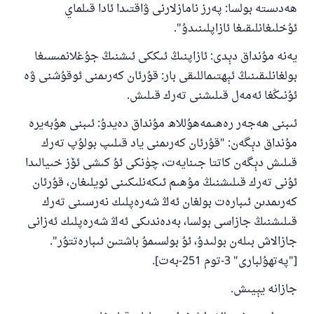
ھەدىستە بولسا: پەرز نامازلارنى ۋاقتىدا ئادا قىلماي
ئۇخلىغانلىقىغا ئازاپلىنىدۇ".
يەنە مۇنداق دېدى: ئازاپنىڭ ئىككى ئىشنىڭ جۇغلانمىسىغا
بولغانلىقىنىڭ ئېھتىماللىقى بار: قۇرئان كەرىمنى ئوقۇشنى ۋە
ئۇنىڭغا ئەمەل قىلىشنى تەرك قىلىش.
ئىبنى ھەجەر رەھىمەھۇللاھ مۇنداق دەيدۇ: ئىبنى ھۇبەيرە
مۇنداق دېگەن: "قۇرئان كەرىمنى ياد قىلىپ بولۇپ تەرك
قىلىش دېگەن كاتتا جىنايەت، چۈنكى ئۇ كىشى ئۆز خىيالىدا
ئۇنى تەرك قىلىشنىڭ مۇھىم ئىكەنلىكىنى ئويلىغان، قۇرئان
كەرىمدىن ئىبارەت بولغان ئەڭ شەرەپلىك نەرسىنى تەرك
قىلىشنىڭ جازاسى بولسا، بەدەندىكى ئەڭ شەرەپلىك ئەزانى
جازالاش بىلەن بولىدۇ، ئۇ بولسىمۇ باشتىن ئىبارەتتۇر".
["پەتھۇلبارى" 3-توم 251-بەت].
جازانە يېيىش.