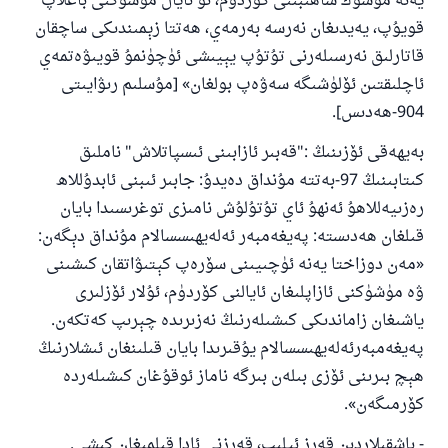
يەنە مۇشۇك ساھىبىنى كۆردۈم، ئۇ ئايال مۇشۇكنى باغلاپ
قويۇپ، يەيدىغان نەرسە بەرمەي، ھەتتا زېمىندىكى ساچقان
قاتارلىق نەرسىلەرنى تۇتۇپ يېيىشى ئۈچۈنمۇ قويىۋەتمەي
ئاچلىقتىن ئۆلۈشىگە سەۋەپ بولغان» [مۇسلىم رىۋايىتى
904-ھەدىس].
بەيھەقى ئۆزىنىڭ :"قەبىر ئازابىنى ئىسپاتلاش" ناملىق
كىتابىنىڭ 97-بەتتە مۇنداق دەيدۇ: جابىر ئىبنى ئابدۇللاھ
رەزىيەللاھۇ ئەنھۇ ئاي تۇتۇلۇش نامىزى توغرىسىدا بايان
قىلغان ھەدىستە: پەيغەمبەر ئەلەيھىسسالام مۇنداق دېگەن:
«مەن دوزاختا يەنە ئۈچىيىنى سۆرەپ كېتىۋاتقان كىشىنى
ۋە مۈشۈكنى ئازاپلىغان ئايالنى كۆردۈم، ئۇلار ئۆزلىرى
ياشىغان زاماندىكى كىشىلەرنىڭ نەزىرىدە چېرىپ كەتكەن.
پەيغەمبەرئەلەيھىسسالام يۇقىرىدا بايان قىلىنغان ئىشلارنىڭ
ھېچ بىرىنى ئۆزى بىلەن بىرگە ناماز ئوقۇغان كىشىلەردە
كۆرمىگەن».
- باشقىلاردىن قەرز ئېلىپ، قەرزنى ئادا قىلمىغان كىشى.