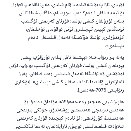
ئۇردى، ئازاپ بۇ شەكىلدە داۋام قىلدى، مەن: ئاللاھ پاكتۇر!
بۇ نېمە قىلغان ئادەم؟ دەپ سورىسام، ماڭا: بېشىغا تاش
بىلەن ئۇرۇلغان كىشى بولسا: قۇرئان كەرىمنى ئۈگىنىپ
ئۇنىڭدىن كېيىن كېچىلىرى ئۇنى ئوقۇماي ئۇخلىغان،
كۈندۈزلىرى ئۇنىڭ ھۆكمىگە ئەمەل قىلمىغان ئادەم
دېيىلدى».
يەنە بىر رىۋايەتتە: «بېشىغا تاش بىلەن ئۇرۇلۇپ بېشى
يېرىلغان كىشى بولسا، قۇرئان كەرىمنى ئۈگىنىپ بولۇپ، ئۇنى
ئوقۇشنى ۋە ئۇنىڭغا ئەمەل قىلىشنى رەت قىلغان، پەرز
نامازلارنى ۋاقتىدا ئادا قىلمىغان كىشى دېيىلدى». [بۇخارى
رىۋايىتى 7076-ھەدىس].
ھاپىز ئىبنى ھەجەر رەھىمەھۇللاھ مۇنداق دەيدۇ: بۇ
ھەدىس بىرىنچى ھەدىستىن روشەندۇر، چۈنكى بىرىنچى
ھەدىسنىڭ كۆرۈنىشى: ئۇ ئادەم كېچىدە قۇرئان كەرىمنى
تىلاۋەت قىلمىغانلىقى ئۈچۈن ئازاپلانغان، ئەمما ئىككىنچى