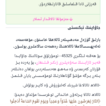
قەرزنى ئادا قىلماسلىق قاتارلىقلاردۇر.
مەزمۇنغا ئالاقىدار تىمىلار
جاۋاپنىڭ تېكىستى
بارلىق گۈزەل مەدھىيىلەر ئاللاھقا خاستۇر، مۇھەممەد
ئەلەيھىسسالامغا ئاللاھنىڭ رەھمەت سالاملىرى بولسۇن.
بۇ ھەقتە ئىلگىرى 45325 - نومۇرلۇق سوئالنىڭ جاۋابىدا
قەبىر ئازابىنىڭ سەۋەپلىرى زىكىر قىلىنغان
، بۇ يەردە بىز
قۇرئان كەرىمدىن ۋە سەھىھ ھەدىسلەردىن بولغان دەلىللەر
بىلەن بىرگە مۇشۇ گۇناھلارنىڭ ئومۇمىسىنى بايان قىلىمىز.
-ئاللاھ تائالاغا شېرىك كەلتۈرۈش ۋە كاپىر بولۇش.
ئاللاھ تائالا پىرئەۋن خانىدانى توغرىسىدا مۇنداق دەيدۇ:
النَّارُ يُعْرَضُونَ عَلَيْهَا غُدُوّاً وَعَشِيّاً وَيَوْمَ تَقُومُ السَّاعَةُ أَدْخِلُوا