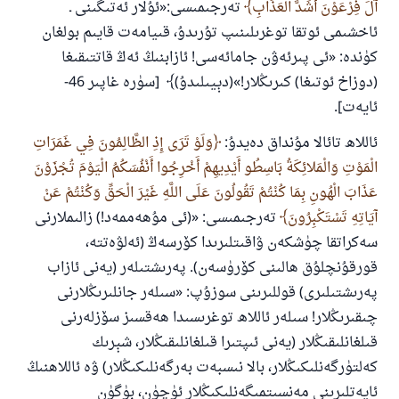
آلَ فِرْعَوْنَ أَشَدَّ الْعَذَابِ
تەرجىمىسى:«ئۇلار ئەتىگىنى ـ
ئاخشىمى ئوتقا توغرىلىنىپ تۇرىدۇ، قىيامەت قايىم بولغان
كۈندە: «ئى پىرئەۋن جامائەسى! ئازابنىڭ ئەڭ قاتتىقىغا
(دوزاخ ئوتىغا) كىرىڭلار!»(دېيىلىدۇ)﴾‏ [سۈرە غاپىر 46-
ئايەت].
ئاللاھ تائالا مۇنداق دەيدۇ:
‏وَلَوْ تَرَى إِذِ الظَّالِمُونَ فِي غَمَرَاتِ
الْمَوْتِ وَالْمَلائِكَةُ بَاسِطُو أَيْدِيهِمْ أَخْرِجُوا أَنْفُسَكُمُ الْيَوْمَ تُجْزَوْنَ
عَذَابَ الْهُونِ بِمَا كُنْتُمْ تَقُولُونَ عَلَى اللَّهِ غَيْرَ الْحَقِّ وَكُنْتُمْ عَنْ
آيَاتِهِ تَسْتَكْبِرُونَ
تەرجىمىسى: «(ئى مۇھەممەد!) زالىملارنى
سەكراتقا چۈشكەن ۋاقىتلىرىدا كۆرسەڭ (ئەلۋەتتە،
قورقۇنچلۇق ھالىنى كۆرۈسەن). پەرىشتىلەر (يەنى ئازاب
پەرىشتىلىرى) قوللىرىنى سوزۇپ: «سىلەر جانلىرىڭلارنى
چىقىرىڭلار! سىلەر ئاللاھ توغرىسىدا ھەقسىز سۆزلەرنى
قىلغانلىقىڭلار (يەنى ئىپتىرا قىلغانلىقىڭلار، شېرىك
كەلتۈرگەنلىكىڭلار، بالا نىسبەت بەرگەنلىكىڭلار) ۋە ئاللاھنىڭ
ئايەتلىرىنى مەنسىتمىگەنلىكىڭلار ئۈچۈن، بۈگۈن