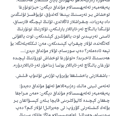
سەمۇرە رەزىيەللاھۇ ئەنھۇدىن بايان قىلىنغان ھەدىستە:
پەيغەمبەر ئەلەيھىسسالام مۇنداق دېگەن: «بىزتونۇرغا
ئوخشاش بىر نەرسىنىڭ يېنىغا كەلدۇق، تۇيۇقسىز ئۇنىڭدىن
داد-پەريات، چىقىراشلار ئاڭلاندى، ئۇنىڭ ئېچىگە قارىساق،
ئۇنىڭدا يالىڭاچ ئەر-ئاياللار بارئىكەن، ئۇلارنىڭ تونۇرنىڭ
ئاستى تەرىپىدىن ئوت يالقۇنلىرى كېلىدىكەن، ئوت يالقۇنى
كەلگەندە، ئۇلار چېقىراپ كېتىدىكەن، مەن: ئىككەيلەنگە: بۇ
نېمە ئادەملەر؟ دەپ سورىسام، ئۇلار مۇنداق دېدى:....
ھەدىسنىڭ ئاخىرىدا: «تونۇرغا ئوخشاش ئورۇننىڭ ئېچىدە
تۇرغان يالىڭاچ ئەر-ئاياللار بولسا زىناخۇر ئەر-ئاياللاردۇر».
- باشقىلارنى ياخشىلىققا بۇيرۇپ ئۆزىنى ئۇنتۇپ قىلىش.
ئەنەس ئىبنى مالىك رەزىيەللاھۇ ئەنھۇ مۇنداق دەيدۇ:
پەيغەمبەر ئەلەيھىسسالام مۇنداق دېگەن: «مەن مىراجقا
چىققان كېچىدە كالپۇكلىرىنى قايچا بىلەن كېسىۋاتقان بىر
بۆلەك كىشىلەرنى كۆرۈپ: ئى جەبرائىل! ئۇلار كىم؟ دەپ
سورىسام، جەبرائىل ئەلەيھىسسالام ماڭا: «ئۇلار سېنىڭ