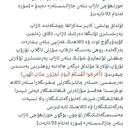
خورلىغۇچى ئازاب بىلەن جازالىنىسىلەر» دەيدۇ » [سۈرە
ئەنئام 93-ئايەت].
ئۇنداق بولىشى: كاپىر سەكراتقا چۈشكەندە، ئازاپ
پەرىشتىلىرى ئۇنىڭغا دەرتلىك ئازاپ، تاقاق، زەنجىر،
كۆيدۈرگۈچ ئوت ۋە ئاللاھنىڭ غەزىپى بىلەن بىشارەت
بەرگەندە، روھى بەدىنىگە تارقاپ، سۆزنى ئاڭلاپ تۇرۇپ
چىققىلى ئۇنىمايدۇ، شۇنىڭ بىلەن ئازاپ پەرىشتىلىرى ئۇلارنى
ئۇرۇپ ئۇلارغا مۇنداق دېگەن ھالەتتە روھلىرىنى بەدىنىدىن
چېقىرىدۇ:
أَخْرِجُوا أَنْفُسَكُمُ الْيَوْمَ تُجْزَوْنَ عَذَابَ الْهُونِ
تەرجىمىسى: «سىلەر جانلىرىڭلارنى چىقىرىڭلار! سىلەر ئاللاھ
توغرىسىدا ھەقسىز سۆزلەرنى قىلغانلىقىڭلار (يەنى ئىپتىرا
قىلغانلىقىڭلار، شېرىك كەلتۈرگەنلىكىڭلار، بالا نىسبەت
بەرگەنلىكىڭلار) ۋە ئاللاھنىڭ ئايەتلىرىنى
مەنسىتمىگەنلىكىڭلار ئۈچۈن، بۈگۈن خورلىغۇچى ئازاب
بىلەن جازالىنىسىلەر» [سۈرە ئەنئام 93-ئايەت].