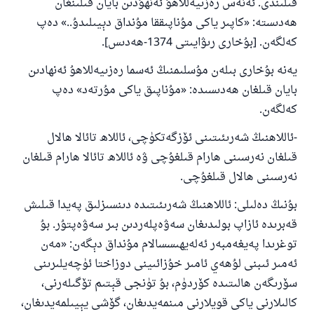
قىلىندى. ئەنەس رەزىيەللاھۇ ئەنھۇدىن بايان قىلىنغان
ھەدىستە: «كاپىر ياكى مۇناپىققا مۇنداق دېيىلىدۇ..» دەپ
كەلگەن. [بۇخارى رىۋايىتى 1374-ھەدىس].
يەنە بۇخارى بىلەن مۇسلىمنىڭ ئەسما رەزىيەللاھۇ ئەنھادىن
بايان قىلغان ھەدىسىدە: «مۇناپىق ياكى مۇرتەد» دەپ
كەلگەن.
-ئاللاھنىڭ شەرىئىتىنى ئۆزگەتكۈچى، ئاللاھ تائالا ھالال
قىلغان نەرسىنى ھارام قىلغۇچى ۋە ئاللاھ تائالا ھارام قىلغان
نەرسىنى ھالال قىلغۇچى.
بۇنىڭ دەلىلى: ئاللاھنىڭ شەرىئىتىدە دىنسىزلىق پەيدا قىلىش
قەبرىدە ئازاپ بولىدىغان سەۋەپلەردىن بىر سەۋەپتۇر. بۇ
توغرىدا پەيغەمبەر ئەلەيھىسسالام مۇنداق دېگەن: «مەن
ئەمىر ئىبنى لۇھەي ئامىر خۇزائىينى دوزاختا ئۈچەيلىرىنى
سۆرىگەن ھالىتىدە كۆردۈم، بۇ تۈنجى قېتىم تۆگىلەرنى،
كالىلارنى ياكى قويلارنى مىنمەيدىغان، گۆشى يېيىلمەيدىغان،