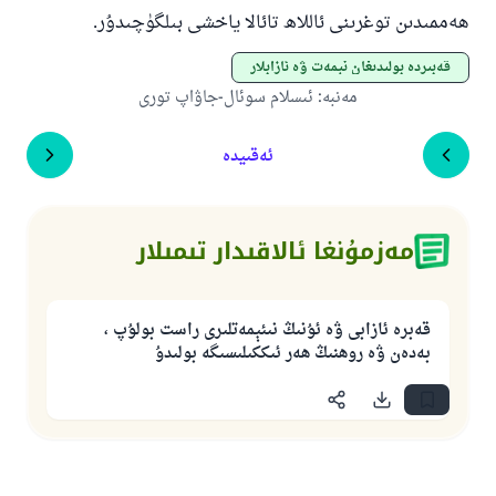
ھەممىدىن توغرىنى ئاللاھ تائالا ياخشى بىلگۈچىدۇر.
قەبىردە بولىدىغان نېمەت ۋە ئازابلار
مەنبە
:
ئىسلام سوئال-جاۋاپ تورى
ئەقىيدە
مەزمۇنغا ئالاقىدار تىمىلار
قەبرە ئازابى ۋە ئۇنىڭ نىئېمەتلىرى راست بولۇپ ،
بەدەن ۋە روھنىڭ ھەر ئىككىلىسىگە بولىدۇ