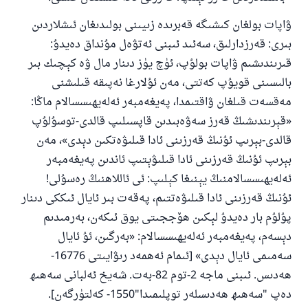
ۋاپات بولغان كىشىگە قەبرىدە زىيىنى بولىدىغان ئىشلاردىن
بىرى: قەرزدارلىق، سەئىد ئىبنى ئەتۋەل مۇنداق دەيدۇ:
قىرىندىشىم ۋاپات بولۇپ، ئۈچ يۈز دىنار مال ۋە كېچىك بىر
بالىسىنى قويۇپ كەتتى، مەن ئۇلارغا نەپىقە قىلىشنى
مەقسەت قىلغان ۋاقتىمدا، پەيغەمبەر ئەلەيھىسسالام ماڭا:
«قېرىندىشىڭ قەرز سەۋەبىدىن قاپسىلىپ قالدى-توسۇلۇپ
قالدى-بېرىپ ئۇنىڭ قەرزىنى ئادا قىلىۋەتكىن دېدى»، مەن
بېرىپ ئۇنىڭ قەرزىنى ئادا قىلىۋېتىپ ئاندىن پەيغەمبەر
ئەلەيھىسسالامنىڭ يېنىغا كېلىپ: ئى ئاللاھنىڭ رەسۇلى!
ئۇنىڭ قەرزىنى ئادا قىلىۋەتتىم، پەقەت بىر ئايال ئىككى دىنار
پۇلۇم بار دەيدۇ لېكىن ھۆججىتى يوق ئىكەن، بەرمىدىم
دېسەم، پەيغەمبەر ئەلەيھىسسالام: «بەرگىن، ئۇ ئايال
سەمىمى ئايال دېدى» [ئىمام ئەھمەد رىۋايىتى 16776-
ھەدىس. ئىبنى ماجە 2-توم 82-بەت. شەيخ ئەلبانى سەھىھ
دەپ "سەھىھ ھەدىسلەر توپلىمىدا"1550- كەلتۈرگەن].