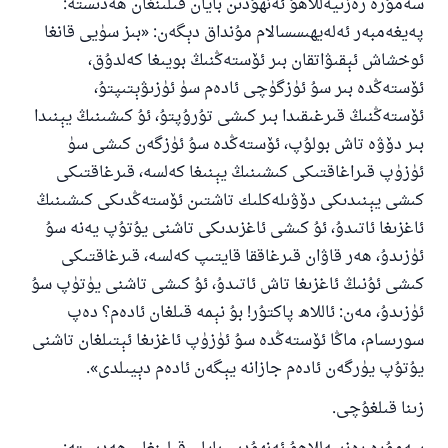
سەمۇرە رەزىيەللاھۇ ئەنھۇدىن بايان قىلىنغان ھەدىستە:
پەيغەمبەر ئەلەيھىسسالام مۇنداق دېگەن: «بىز سۈيى قانغا
ئوخشاش ئېقىۋاتقان بىر ئۆستەڭنىڭ بويىغا كەلدۇق،
ئۆستەڭدە بىر سۇ ئۈزگۈچى ئادەم سۈ ئۈزىۋېتىپتۇ،
ئۆستەڭنىڭ قىرغىقىدا بىر كىشى تۇرۇپتۇ، ئۇ كىشىنىڭ يېنىدا
بىر دۆۋە تاش بولۇپ، ئۆستەڭدە سۇ ئۈزگەن كىشى سۈ
ئۈزۈپ قىراغاقتىكى كىشىنىڭ يېنىغا كەلسە، قىرغاقتىكى
كىشى يېنىدىكى دۆۋىلەكلىك تاشتىن ئۆستەڭدىكى كىشىنىڭ
ئاغزىغا ئاتىدۇ، ئۇ كىشى ئاغزىدىكى تاشنى يۇتۇپ يەنە سۇ
ئۈزىدۇ، ھەر قاۋان قىرغاققا قايتىپ كەلسە، قىرغاقتىكى
كىشى ئۇنىڭ ئاغزىغا تاش ئاتىدۇ، ئۇ كىشى تاشنى يۈتۈپ سۇ
ئۈزىدۇ، مەن: ئاللاھ پاكتۇر! بۇ نېمە قىلغان ئادەم؟ دەپ
سورىسام، ماڭا ئۆستەڭدە سۇ ئۈزۈپ ئاغزىغا ئېتىلغان تاشنى
يۇتۇپ يۈرگەن ئادەم جازانە يېگەن ئادەم دېيىلدى».
زىنا قىلغۇچى.