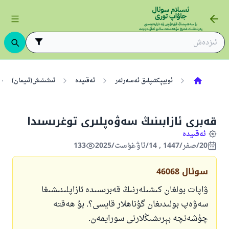
ئوبيېكتىپلىق ئەسەرلەر
ئەقىيدە
ئىشىنىش(ئىيمان)
قەبرى ئازابىنىڭ سەۋەپلىرى توغرىسىدا
ئەقىيدە
20/صفر/1447 , 14/ئاۋغۇست/2025
133
سوئال
46068
ۋاپات بولغان كىشىلەرنىڭ قەبرىسىدە ئازاپلىنىشىغا
سەۋەپ بولىدىغان گۇناھلار قايسى؟. بۇ ھەقتە
چۈشەنچە بېرىشىڭلارنى سورايمەن.