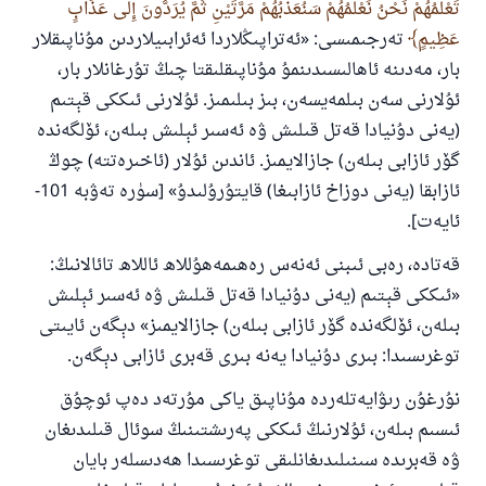
تَعْلَمُهُمْ نَحْنُ نَعْلَمُهُمْ سَنُعَذِّبُهُمْ مَرَّتَيْنِ ثُمَّ يُرَدُّونَ إِلَى عَذَابٍ
عَظِيمٍ
تەرجىمىسى: «ئەتراپىڭلاردا ئەئرابىيلاردىن مۇناپىقلار
بار، مەدىنە ئاھالىسىدىنمۇ مۇناپىقلىقتا چىڭ تۇرغانلار بار،
ئۇلارنى سەن بىلمەيسەن، بىز بىلىمىز. ئۇلارنى ئىككى قېتىم
(يەنى دۇنيادا قەتل قىلىش ۋە ئەسىر ئېلىش بىلەن، ئۆلگەندە
گۆر ئازابى بىلەن) جازالايمىز. ئاندىن ئۇلار (ئاخىرەتتە) چوڭ
ئازابقا (يەنى دوزاخ ئازابىغا) قايتۇرۇلىدۇ» [سۈرە تەۋبە 101-
ئايەت].
قەتادە، رەبى ئىبنى ئەنەس رەھىمەھۇللاھ ئاللاھ تائالانىڭ:
«ئىككى قېتىم (يەنى دۇنيادا قەتل قىلىش ۋە ئەسىر ئېلىش
بىلەن، ئۆلگەندە گۆر ئازابى بىلەن) جازالايمىز» دېگەن ئايىتى
توغرىسىدا: بىرى دۇنيادا يەنە بىرى قەبرى ئازابى دېگەن.
نۇرغۇن رىۋايەتلەردە مۇناپىق ياكى مۇرتەد دەپ ئوچۇق
ئىسىم بىلەن، ئۇلارنىڭ ئىككى پەرىشتىنىڭ سوئال قىلىدىغان
ۋە قەبرىدە سىنىلىدىغانلىقى توغرىسىدا ھەدىسلەر بايان