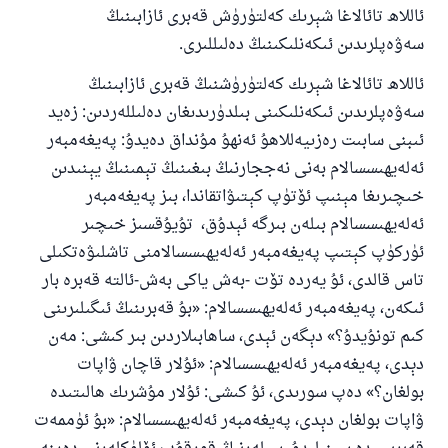
ئاللاھ تائالاغا شېرىك كەلتۈرۈش قەبرى ئازابىنىڭ
سەۋەپلرىدىن ئىكەنلىكىنىڭ دەلىللىرى.
ئاللاھ تائالاغا شېرىك كەلتۈرۈشنىڭ قەبرى ئازابىنىڭ
سەۋەپلرىدىن ئىكەنلىكىنى بىلدۈرىدىغان دەلىللەردىن: زەيد
ئىبنى سابىت رەزىيەللاھۇ ئەنھۇ مۇنداق دەيدۇ: پەيغەمبەر
ئەلەيھىسسالام بەنى نەججارنىڭ بىغىنىڭ تېمىنىڭ يېنىدىن
خىچىرىغا مېنىپ ئۆتۈپ كېتىۋاتقاندا، بىز پەيغەمبەر
ئەلەيھىسسالام بىلەن بىرگە ئېدۇق، تۇيۇقسىز خىچىر
ئۈركۈپ كېتىپ پەيغەمبەر ئەلەيھىسسالامنى تاشلىۋەتكىلى
تاس قالدى، ئۇ يەردە تۆت -بەش ياكى بەش-ئالتە قەبرە بار
ئىكەن، پەيغەمبەر ئەلەيھىسسالام: «بۇ قەبرىنىڭ ئىگىلىرىنى
كىم تونۇيدۇ؟» دېگەن ئېدى، ساھابىلاردىن بىر كىشى: مەن
دېدى، پەيغەمبەر ئەلەيھىسسالام: «ئۇلار قاچان ۋاپات
بولغان؟» دەپ سورىدى، ئۇ كىشى: ئۇلار مۇشرىك ھالىتىدە
ۋاپات بولغان دېدى، پەيغەمبەر ئەلەيھىسسالام: «بۇ ئۈممەت