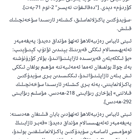
كۆردۈم» دېدى. ["دەقائىقۇت تەپسىر" 2-توم 71-بەت].
-سۈيدۈكتىن پاكىزلانماسلىق، كىشىلەر ئارىسىدا سۇخەنچىلىك
قىلىش.
ئىبنى ئابباس رەزىيەللاھۇ ئەنھۇ مۇنداق دەيدۇ: پەيغەمبەر
ئەلەيھىسسالام ئىككى قەبرىنىڭ يېنىدىن ئۆتۈپ كېتىۋېتىپ:
«بۇ ئىككەيلەن قەبرىسىدە ئازاپلىنىۋاتىدۇ، بۇلار كۆرۈنۈشتە
بەك چوڭ بولمىغان ئەمما ئەمەلىيەتتە مۇھىم بولغان ئىككى
ئىش بىلەن ئازاپلىنىۋاتىدۇ، ئىككىسىدىن بىرى سۈيدۈكتىن
پاكىزلانمايتتى، يەنە بىرى كىشىلەر ئارىسىدا سۇخەنچىلىك
قىلاتتى» [بۇخارى رىۋايىتى 218-ھەدىس. مۇسلىم رىۋايىتى
292-ھەدىس].
ئىبنى ئابباس رەزىيەللاھۇ ئەنھۇدىن بايان قىلىنغان ھەدىستە:
پەيغەمبەر ئەلەيھىسسالام مۇنداق دەيدۇ: «قەبىر ئازابىنىڭ
ئومۇمىسى ئاساسەن سۈيدۈكتىن پاكىزلانماسلىقتىن بولىدۇ،