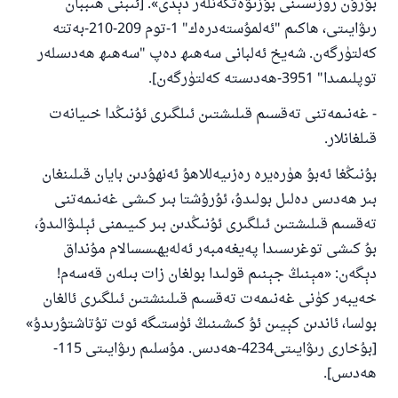
بۇرۇن روزىسىنى بۇزىۋەتكەنلەر دېدى». [ئىبنى ھىببان
رىۋايىتى، ھاكىم "ئەلمۇستەدرەك" 1-توم 209-210-بەتتە
كەلتۈرگەن. شەيخ ئەلبانى سەھىھ دەپ "سەھىھ ھەدىسلەر
توپلىمىدا" 3951-ھەدىستە كەلتۈرگەن].
- غەنىمەتنى تەقسىم قىلىشتىن ئىلگىرى ئۇنىڭدا خىيانەت
قىلغانلار.
بۇنىڭغا ئەبۇ ھۈرەيرە رەزىيەللاھۇ ئەنھۇدىن بايان قىلىنغان
بىر ھەدىس دەلىل بولىدۇ، ئۇرۇشتا بىر كىشى غەنىمەتنى
تەقسىم قىلىشتىن ئىلگىرى ئۇنىڭدىن بىر كىيىمنى ئېلىۋالىدۇ،
بۇ كىشى توغرىسىدا پەيغەمبەر ئەلەيھىسسالام مۇنداق
دېگەن: «مېنىڭ جېنىم قولىدا بولغان زات بىلەن قەسەم!
خەيبەر كۈنى غەنىمەت تەقسىم قىلىنشتىن ئىلگىرى ئالغان
بولسا، ئاندىن كېيىن ئۇ كىشىنىڭ ئۈستىگە ئوت تۇتاشتۇرىدۇ»
[بۇخارى رىۋايىتى4234-ھەدىس. مۇسلىم رىۋايىتى 115-
ھەدىس].