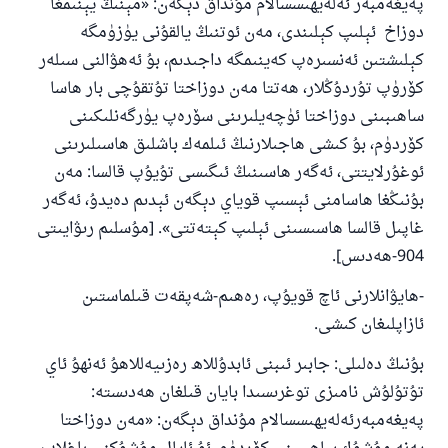
پەيغەمبەر ئەلەيھىسسالام مۇنداق دېگەن: «مېنىڭ يېنىمغا
دوزاخ ئېلىپ كېلىندى، مەن ئوتنىڭ يالقۇنى يۈزۈمگە
كېلىشتىن ئەنسىرەپ كەينىمگە داجىدىم، بۇ ئەھۋالنى سىلەر
كۆرۈپ تۇردۇڭلار، ھەتتا مەن دوزاختا تۇتقۇچى بار ھاسا
ساھىبىنى دوزاختا ئۈچەيلىرىنى سۆرەپ يۈرگەنلىكىنى
كۆردۈم، بۇ كىشى ھاجىلارنىڭ ئىلمەك باشلىق ھاسىلىرىنى
ئوغۇرلايتتى، ئەگەر ھاسىنىڭ ئىگىسى تۇيۇپ قالسا: مەن
بۇنىڭغا ھاسامنى ئېسىپ قوياي دېگەن ئېدىم دەيدۇ، ئەگەر
غاپىل قالسا ھاسىسىنى ئېلىپ كېتەتتى». [مۇسلىم رىۋايىتى
904-ھەدىس].
-ھايۋانلارنى ئاچ قويۇپ، رەھىم-شەپقەت قىلماستىن
ئازاپلىغان كىشى.
بۇنىڭ دەلىلى: جابىر ئىبنى ئابدۇللاھ رەزىيەللاھۇ ئەنھۇ ئاي
تۇتۇلۇش نامىزى توغرىسىدا بايان قىلغان ھەدىستە:
پەيغەمبەرئەلەيھىسسالام مۇنداق دېگەن: «مەن دوزاختا