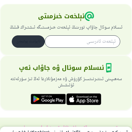
ئېلخەت خىزمىتى
ئىسلام سوئال جاۋاپ تورىنىڭ ئېلخەت خىزمىىتىگە ئىشتىراك قىلىڭ
ئابۇنىت بولىمەن
ئىسلام سوئال ۋە جاۋاب ئەپ
سەھىپىنى ئىنتىرنىتسىز كۆرۈش ۋە مەزمۇنلارغا ئەڭ تىز سۈرئەتتە
ئۈلىشىش
تورسەھىپىسى ھەققىدە
باش نازارەتچى
خۇسۇسىي سىياسەت