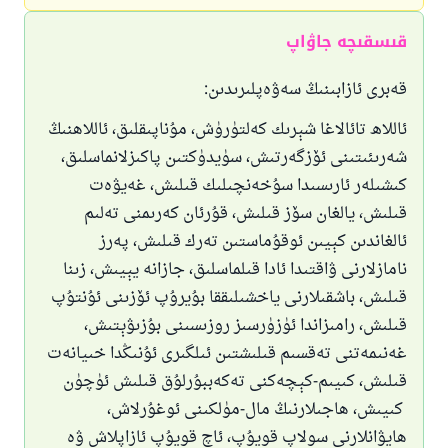
قىسقىچە جاۋاپ
قەبرى ئازابىنىڭ سەۋەپلىرىدىن:
ئاللاھ تائالاغا شېرىك كەلتۈرۈش، مۇناپىقلىق، ئاللاھنىڭ
شەرىئىتىنى ئۆزگەرتىش، سۈيدۈكتىن پاكىزلانماسلىق،
كىشىلەر ئارىسىدا سۇخەنچىلىك قىلىش، غەيۋەت
قىلىش، يالغان سۆز قىلىش، قۇرئان كەرىمنى تەلىم
ئالغاندىن كېيىن ئوقۇماستىن تەرك قىلىش، پەرز
نامازلارنى ۋاقتىدا ئادا قىلماسلىق، جازانە يېيىش، زىنا
قىلىش، باشقىلارنى ياخشىلىققا بۇيرۇپ ئۆزىنى ئۇنتۇپ
قىلىش، رامىزاندا ئۈزۈرسىز روزىسىنى بۇزىۋېتىش،
غەنىمەتنى تەقسىم قىلىشتىن ئىلگىرى ئۇنىڭدا خىيانەت
قىلىش، كىيىم-كېچەكنى تەكەببۇرلۇق قىلىش ئۈچۈن
كىيىش، ھاجىلارنىڭ مال-مۈلكىنى ئوغۇرلاش،
ھايۋانلارنى سولاپ قويۇپ، ئاچ قويۇپ ئازاپلاش ۋە