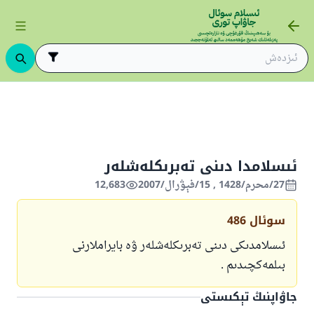
ىڭ ئاساسلىرى
ئىسلام قانۇنشۇناسلىقىنىڭ ئاساسلىرى
بىدئەتچىلىك
ئى
ئىسلامدا دىنى تەبرىكلەشلەر
27/محرم/1428 , 15/فېۋرال/2007
12,683
سوئال
486
ئىسلامدىكى دىنى تەبرىكلەشلەر ۋە بايراملارنى
بىلمەكچىدىم .
جاۋاپنىڭ تېكىستى