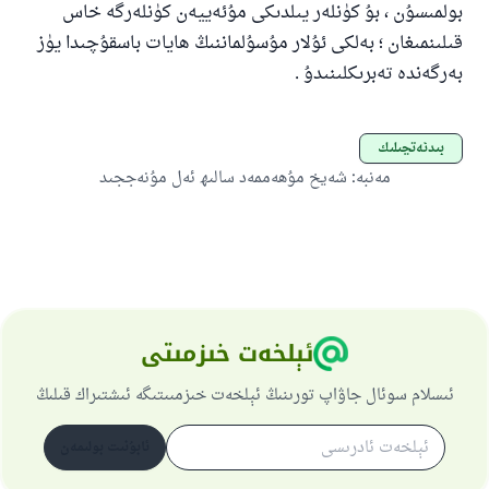
ئوخشاش ساۋاپقا ئېرىشىدۇ
بولمىسۇن ، بۇ كۈنلەر يىلدىكى مۇئەييەن كۈنلەرگە خاس
قىلىنمىغان ؛ بەلكى ئۇلار مۇسۇلماننىڭ ھايات باسقۇچىدا يۈز
مۇسلىم رىۋايەت قىلغان (1893) ھەدىس
بەرگەندە تەبرىكلىنىدۇ .
ئىئائە
بىدئەتچىلىك
مەنبە
:
شەيخ مۇھەممەد سالىھ ئەل مۇنەججىد
ئېلخەت خىزمىتى
ئىسلام سوئال جاۋاپ تورىنىڭ ئېلخەت خىزمىىتىگە ئىشتىراك قىلىڭ
ئابۇنىت بولىمەن