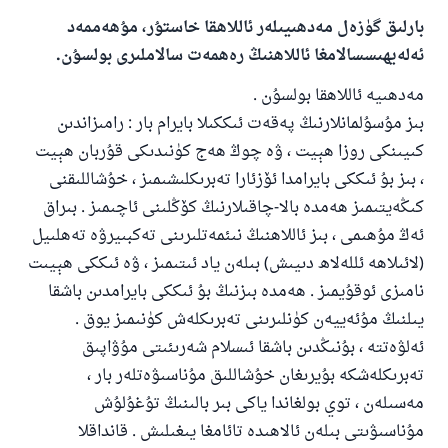
بارلىق گۈزەل مەدھىيىلەر ئاللاھقا خاستۇر، مۇھەممەد
ئەلەيھىسسالامغا ئاللاھنىڭ رەھمەت سالاملىرى بولسۇن.
مەدھىيە ئاللاھقا بولسۇن .
بىز مۇسۇلمانلارنىڭ پەقەت ئىككىلا بايرام بار : رامىزاندىن
كىيىنكى روزا ھېيت ، ۋە چوڭ ھەج كۈنىدىكى قۇربان ھېيت
، بىز بۇ ئىككى بايرامدا ئۆزئارا تەبرىكلىشىمىز ، خۇشاللىقنى
كىڭەيتىمىز ھەمدە بالا-چاقىلارنىڭ كۆڭلىنى ئاچىمىز . بىراق
ئەڭ مۇھىمى ، بىز ئاللاھنىڭ نىئمەتلىرىنى تەكبىيرۋە تەھلىيل
(لائىلاھە ئللەلاھ دىيىش) بىلەن ياد ئىتىمىز ، ۋە ئىككى ھېيىت
110845 - نومۇرلۇق سوئالنىڭ جاۋابى
نامىزى ئوقۇيمىز . ھەمدە بىزنىڭ بۇ ئىككى بايرامدىن باشقا
يىلنىڭ مۇئەييەن كۈنلىرىنى تەبرىكلەش كۈنىمىز يوق .
ئائىلىنى ساقلاپ قالدى
ئەلۋەتتە ، بۇنىڭدىن باشقا ئىسلام شەرىئىتى مۇۋاپىق
ئۇممەتكە جاۋاپ بېرىشىمىزگە ياردەم قىلىڭ
تەبرىكلەشكە بۇيرىغان خۇشاللىق مۇناسىۋەتلەر بار ،
مەسىلەن ، توي بولغاندا ياكى بىر بالىنىڭ تۇغۇلۇش
پەيغەمبەرئەلەيھىسسالام مۇنداق دېگەن:
ياخشىلىققا باشلارپ قويغان كىشى قىلغۇچىغا
مۇناسىۋىتى بىلەن ئالاھىدە تائامغا يىغىلىش . قانداقلا