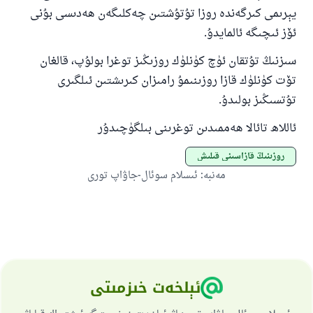
يېرىمى كىرگەندە روزا تۇتۇشتىن چەكلىگەن ھەدىسى بۇنى
ئۆز ئىچىگە ئالمايدۇ.
سىزنىڭ تۇتقان ئۈچ كۈنلۈك روزىڭىز توغرا بولۇپ، قالغان
تۆت كۈنلۈك قازا روزىنىمۇ رامىزان كىرىشتىن ئىلگىرى
تۇتسىڭىز بولىدۇ.
ئاللاھ تائالا ھەممىدىن توغرىنى بىلگۈچىدۇر
روزىنىڭ قازاسىنى قىلىش
مەنبە
:
ئىسلام سوئال-جاۋاپ تورى
ئېلخەت خىزمىتى