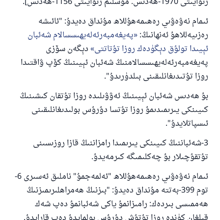
رىۋايىتى 1970-ھەدىس. مۇسلىم رىۋايىتى 1156-ھەدىس].
پەيغەمبەرئەلەيھىسسالام مۇنداق دېگەن:
ياخشىلىققا باشلارپ قويغان كىشى قىلغۇچىغا
ئىمام نەۋەۋىي رەھىمەھۇللاھ مۇنداق دەيدۇ: "ئائىشە
ئوخشاش ساۋاپقا ئېرىشىدۇ
رەزىيەللاھۇ ئەنھانىڭ:
پەيغەمبەرئەلەيھىسسالام شەئبان
مۇسلىم رىۋايەت قىلغان (1893) ھەدىس
ئېيىدا تولۇق دېگۈدەك روزا تۇتاتتى
دېگەن سۆزى
پەيغەمبەرئەلەيھىسسالامنىڭ شەئبان ئېيىنىڭ كۆپ ۋاقتىدا
روزا تۇتىدىغانلىقىنى بىلدۈرىدۇ".
ئىئائە
بۇ ھەدىس شەئبان ئېيىنىڭ ئەۋۋىلىدە روزا تۇتقان كىشىنىڭ
كىيىنكى يىرىمىدىمۇ روزا تۇتسا دۇرۇس بولىدىغانلىقىنى
ئىسپاتلايدۇ".
3-شەئباننىڭ كىيىنكى يىرىمىدا رامزاننىڭ قازا روزىسىنى
تۇتقۇچىلار بۇ چەكلىمىگە كىرمەيدۇ.
ئىمام نەۋەۋىي رەھىمەھۇللاھ "ئەلمەجمۇ" ناملىق ئەسىرى 6-
توم 399-بەتتە مۇنداق دەيدۇ: "بىزنىڭ ھەمراھلىرىمىزنىڭ
ھەممىسى بىردەك: رامىزانمۇ ياكى شەئبانمۇ دەپ شەك
قىلغان كۈندە روزا تۇتۇش دۇرۇس بولمايدۇ دەپ قارايدۇ.