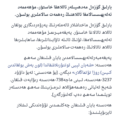
بارلىق گۈزەل مەدھىيىلەر ئاللاھقا خاستۇر، مۇھەممەد
ئەلەيھىسسالامغا ئاللاھنىڭ رەھمەت سالاملىرى بولسۇن.
بارلىق گۈزەل ماختاشلار ئالەملەرنىڭ پەرۋەردىگارى بولغان
ئاللاھ تائالاغا خاستۇر. پەيغەمبىرىمىز مۇھەممەد
ئەلەيھىسسالامغا، ئۇنىڭ ئائىلە تاۋابىئاتلىرىغا، ساھابىلىرىغا
ئاللاھ تائالانىڭ رەھمەت-سالاملىرى بولسۇن.
پەيغەمبەرئەلەيھىسسالامدىن بايان قىلىنغان سەھىھ
ھەدىستە:
شەبان ئېيى ئوتتۇرىلاشقاندا (ئون بەش بولغاندىن
كىيىن) روزا تۇتماڭلار،
دېگەن. [بۇ ھەدىسنى: ئەبۇ داۋۇد
3237-ھەدىستە، ئىبنى ماجە738-ھەدىستە رىۋايەت قىلغان.
شەيخ ئەلبانى رەھىمەھۇللاھ تىرمىزىينىڭ سەھىھ ھەدىسلەر
توپلىمىدا سەھىھ دەپ كەلتۈرگەن].
ھەدىستە بايان قىلىنغان چەكلىمىدىن تۆۋەندىكى ئىشلار
ئايرىۋېلىنىدۇ: