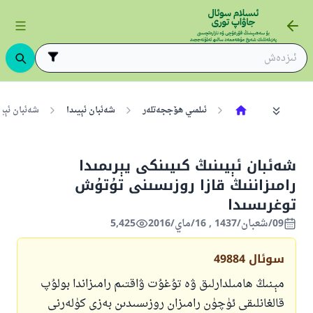
ئىلمىي ھۆججەتلەر
شەئبان ئېيىدا
شەئبان ئېيى
شەئبان ئېيىنىڭ كىيىنكى يېرىمىدا
رامىزاننىڭ قازا روزىسىنى تۇتۇش
توغرىسىدا
09/شعبان/1437 , 16/ماي/2016
5,425
سوئال
49884
مېنىڭ ھامىلدارلىق ۋە تۇغۇت ۋاقتىم رامىزاندا بولۇپ
قالغانلىقى ئۈچۈن رامىزان روزىسىدىن بەزى كۈلەرنى