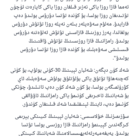
ئەمما قازا روزا ياكى نەزىر قىلغان روزا ياكى كاپارەت ئۈچۈن
تۇتىدىغان روزا بولسا، بۇ كۈندە تۇتسا دۇرۇس بولىدۇ دەپ
قارايدۇ. مەلۇم سەۋەپلەر بىلەن نەپلە روزا تۇتۇش دۇرۇس
بولغاندا، پەرز روزىنىڭ قازاسىنى تۇتۇش ئەلۋەتتە دۇرۇس
بولىدۇ. رامزاننىڭ قازا روزىسىنىڭ تۇتۇش ۋاقتىنىڭ
قىسىلىشى سەۋەبلىك بۇ كۈندە قازا روزا تۇتسا دۇرۇس
بولىدۇ".
شەك كۈن دېگەن: شەئبان ئېيىنىڭ 30-كۈنى بولۇپ، بۇ كۈنى
كەچتەھاۋا تۇتۇق ياكى بۇلۇتلۇق بولۇش سەۋەبلىك ئاي
كۆرۈلمىگەن بولسا، بۇ كۈن شەك كۈن دەپ ئاتىلىدۇ، چۈنكى
بۇ شەباننىڭ ئاخىرىقى كۈنىمۇ ياكى رامزاننىڭ ئاۋۋالقى
كۈنىمۇ دەپ، ئاينىڭ ئېنىقلىقىدا شەك قىلىنغان كۈندۇر.
سۆزىمىزنىڭ خۇلاسىسى: شەئبان ئېيىنىڭ كىيىنكى يېرىمى
كىرگەندىن كېيىنمۇ رامزاننىڭ قازا روزىسى بولسا تۇتسا
بولىدۇ. پەيغەمبەرئەلەيھىسسالامنىڭ شەباننىڭ كىيىنكى