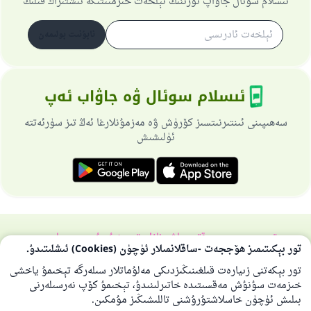
ئىسلام سوئال جاۋاپ تورىنىڭ ئېلخەت خىزمىىتىگە ئىشتىراك قىلىڭ
ئابۇنىت بولىمەن
ئىسلام سوئال ۋە جاۋاب ئەپ
سەھىپىنى ئىنتىرنىتسىز كۆرۈش ۋە مەزمۇنلارغا ئەڭ تىز سۈرئەتتە
ئۈلىشىش
تورسەھىپىسى ھەققىدە
باش نازارەتچى
خۇسۇسىي سىياسەت
تور بېكىتىمىز ھۆججەت -ساقلانمىلار ئۈچۈن (Cookies) ئىشلىتىدۇ.
بارلىق ھوقۇق ئىسلام سوئال-جاۋاپ تورىغا مەنسۇپتۇر 1997-2025 ©
تور بېكەتنى زىيارەت قىلغىنىڭىزدىكى مەلۇماتلار سىلەرگە تېخىمۇ ياخشى
خىزمەت سۇنۇش مەقسىتىدە خاتىرلىنىدۇ، تېخىمۇ كۆپ نەرسىلەرنى
بىلىش ئۈچۈن خاسلاشتۇرۇشنى تاللىشىڭىز مۇمكىن.