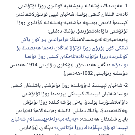
1- ھەپتىنىڭ دۈشەنبە-پەيشەنبە كۈنلىرى روزا تۇتۇشنى
ئادەت قىلغان كىشى بولسا، شەئبان ئېيى ئوتتۇرلاشقاندىن
كېيىنمۇ ئادىتى بويىچە دۈشەنبە-پەيشەنبە كۈنلىرى روزا
تۇتۇشنى داۋاملاشتۇرىدۇ. بۇنىڭ دەلىلى:
پەيغەمبەرئەلەيھىسسالامنىڭ:
رامزاندىن بىر كۈن ياكى
ئىككى كۈن بۇرۇن روزا تۇتۇۋالماڭلار، ئەمما ھەپتىنىڭ بۇ
كۈنلىرىدە روزا تۇتۇپ ئادەتلەنگەن كىشى روزا تۇتسا
بولىدۇ،
دېگەن ھەدىستۇر. [بۇخارى رىۋايىتى 1914-ھەدىس.
مۇسلىم رىۋايىتى 1082-ھەدىس].
2- شەئبان ئېيىنىڭ ئەۋۋىلىدە روزا تۇتۇشنى باشلىغان كىشى
بولسا شەئبان ئېيىنىڭ كىيىنكى يېرىمىدا روزا تۇتۇشنى
110845 - نومۇرلۇق سوئالنىڭ جاۋابى
داۋاملاشتۇرسا بولىدۇ. يەنى بۇ شەكىلدە روزا تۇتۇش
چەكلەنمەيدۇ. بۇنىڭ دەلىلى: ئائىشە رەزىيەللاھۇ ئەنھادىن
ئائىلىنى ساقلاپ قالدى
بايان قىلىنغان ھەدىستە:
پەيغەمبەرئەلەيھىسسالام شەئبان
ئۇممەتكە جاۋاپ بېرىشىمىزگە ياردەم قىلىڭ
ئېيىدا تولۇق دېگۈدەك روزا تۇتاتتى،
دېگەن. [بۇخارىې