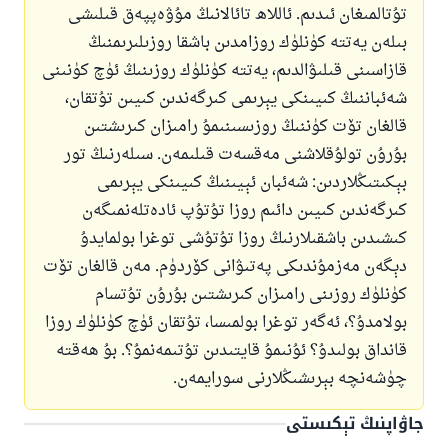
تۇتالمىغان ئىدىم. ئاللاھ تائالانىڭ مۇۋەپپەق قىلىشى
بىلەن يەتتە كۈنلۈك روزامدىن باشقا روزىلىرىمنىڭ
قازاسىنى قىلىۋالدىم، يەتتە كۈنلۈك روزىنىڭ ئۈچ كۈنىنى
شەئباننىڭ كىيىنكى يېرىمى كىرگەندىن كىيىن تۇتقان،
قالغان تۆت كۈننىڭ روزىسىنىمۇ رامىزان كىرىشتىن
بۇرۇن تولۇقلاشنى مەقسەت قىلىمەن. سىلەرنىڭ تور
بېكىتىڭلاردىن: شەئبان ئېيىنىڭ كىيىنكى يېرىمى
كىرگەندىن كىيىن دائىم روزا تۇتۇپ ئادەتلەنمىگەن
كىشىدىن باشقىلارنىڭ روزا تۇتۇشى توغرا بولمايدۇ
دېگەن مەزمۇندىكى پەتىۋانى كۆردۈم. مەن قالغان تۆت
كۈنلۈك روزىنى رامىزان كىرىشتىن بۇرۇن تۇتسام
بولامدۇ؟، ئەگەر توغرا بولمىسا، تۇتقان ئۈچ كۈنلۈك روزا
قانداق بولىدۇ؟ ئۇنىمۇ قايتىدىن تۇتىمەنمۇ؟. بۇ ھەقتە
چۈشەنچە بېرىشىڭلارنى سورايمەن.
جاۋاپنىڭ تېكىستى