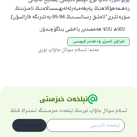
بۈيۈكتۇر
دەپ ئۈچ قېتىم دەيتتى. [شەيخ ئەلبانى
رەھىمەھۇللاھنىڭ پەيغەمبەرئەلەيھىسسالامنىڭ نامىزىنىڭ
سۈپەتلىرى"ناملىق رىسالىسىنىڭ 94-95-بەتلىرىگە قارالسۇن].
ئاللاھ تائالا ھەممىدىن ياخشى بىلگۈچىدۇر.
تەراۋى نامىزى ۋە قەدىر كېچىسى
مەنبە
:
ئىسلام سوئال-جاۋاپ تورى
ئېلخەت خىزمىتى
ئىسلام سوئال جاۋاپ تورىنىڭ ئېلخەت خىزمىىتىگە ئىشتىراك قىلىڭ
ئابۇنىت بولىمەن