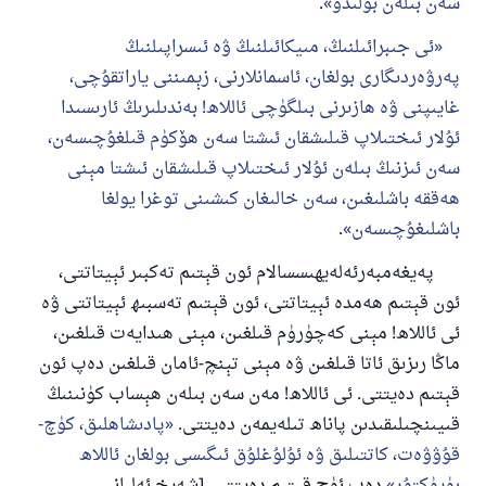
سەن بىلەن بولىدۇ
.
ئى جىبرائىلنىڭ، مىيكائىلنىڭ ۋە ئىسراپىلنىڭ
پەرۋەردىگارى بولغان، ئاسمانلارنى، زېمىننى ياراتقۇچى،
غايىپنى ۋە ھازىرنى بىلگۈچى ئاللاھ! بەندىلىرىڭ ئارىسىدا
ئۇلار ئىختىلاپ قىلىشقان ئىشتا سەن ھۆكۈم قىلغۇچىسەن،
سەن ئىزنىڭ بىلەن ئۇلار ئىختىلاپ قىلىشقان ئىشتا مېنى
ھەققە باشلىغىن، سەن خالىغان كىشىنى توغرا يولغا
باشلىغۇچىسەن
.
پەيغەمبەرئەلەيھىسسالام ئون قېتىم تەكبىر ئېيتاتتى،
ئون قېتىم ھەمدە ئېيتاتتى، ئون قېتىم تەسبىھ ئېيتاتتى ۋە
ئى ئاللاھ! مېنى كەچۈرۈم قىلغىن، مېنى ھىدايەت قىلغىن،
ماڭا رىزىق ئاتا قىلغىن ۋە مېنى تېنچ-ئامان قىلغىن دەپ ئون
قېتىم دەيتتى. ئى ئاللاھ! مەن سەن بىلەن ھېساب كۈنىنىڭ
قىيىنچىلىقىدىن پاناھ تىلەيمەن دەيتتى.
پادىشاھلىق، كۈچ-
قۇۋۋەت، كاتتىلىق ۋە ئۇلۇغلۇق ئىگىسى بولغان ئاللاھ