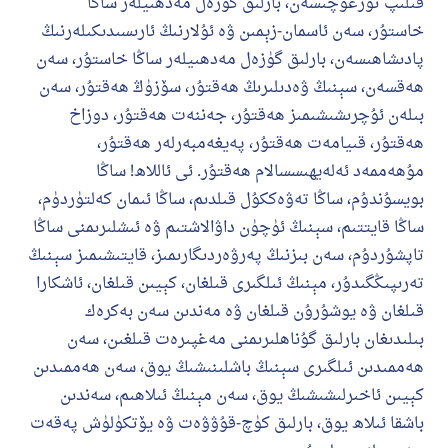
قىلىپ تۇرغۇچىسەن، بارلىق گۈزەل مەدھىيلەر ساڭا
خاستۇر، سەن ئاسمان-زېمىن ۋە ئۇلارنىڭ ئارىسىدىكىلەرنىڭ
پادىشاھىسەن، بارلىق گۈزەل مەدھىيلەر ساڭا خاستۇر، سەن
110845 - نومۇرلۇق سوئالنىڭ جاۋابى
ھەقسەن، سېنىڭ ۋەدىلىرىڭ ھەقتۇر، سۆزۈڭ ھەقتۇر، سەن
ئائىلىنى ساقلاپ قالدى
بىلەن ئۇچرىشىشىمىز ھەقتۇر، جەننەت ھەقتۇر، دوزاخ
ھەقتۇر، قىيامەت ھەقتۇر، پەيغەمبەرلەر ھەقتۇر،
ئۇممەتكە جاۋاپ بېرىشىمىزگە ياردەم قىلىڭ
مۇھەممەد ئەلەيھىسسالام ھەقتۇر. ئى ئاللاھ! ساڭا
پەيغەمبەرئەلەيھىسسالام مۇنداق دېگەن:
بويسۇندۇم، ساڭا تەۋەككۇل قىلدىم، ساڭا ئىمان كەلتۈردۈم،
ياخشىلىققا باشلارپ قويغان كىشى قىلغۇچىغا
ساڭا قايتتىم، سېنىڭ ئۈچۈن داۋالاشتىم ۋە ئىشلىرىمنى ساڭا
ئوخشاش ساۋاپقا ئېرىشىدۇ
تاپشۇردۇم، سەن بىزنىڭ پەرۋەردىگارىمىز، قايتىشىمىز سېنىڭ
مۇسلىم رىۋايەت قىلغان (1893) ھەدىس
تەرىپىڭگىدۇر، مېنىڭ ئىلگىرى قىلغان، كېيىن قىلغان، ئاشكارا
قىلغان ۋە يوشۇرۇن قىلغان ۋە مەندىن سەن بەكرەك
ئىئائە
بىلىدىغان بارلىق گۇناھلىرىمنى مەغپىرەت قىلغىن، سەن
ھەممىدىن ئىلگىرى سېنىڭ باشلىنىشىڭ يوق، سەن ھەممىدىن
كېيىن ئاخىرلىشىشىڭ يوق، سەن مېنىڭ ئىلاھىم، سەندىن
باشقا ئىلاھ يوق، بارلىق كۈچ-قۇۋۋەت ۋە يۆتكۈلۈش پەقەت