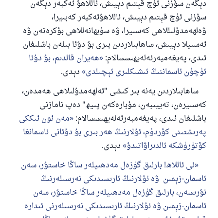
دېگەن سۆزنى ئۈچ قېتىم دېيىش، ئاللاھۇ ئەكبەر دېگەن
سۆزنى ئۈچ قېتىم دېيىش، ئاللاھۇئەكبەر كەبىيرا،
ۋەلھەمدۇلىللاھى كەسىيرا، ۋە سۈبھانەللاھى بۇكرەتەن ۋە
ئەسىيلا دېيىش، ساھابىلاردىن بىرى بۇ دۇئا بىلەن باشلىغان
ئىدى، پەيغەمبەرئەلەيھىسسالام:
ھەيران قالدىم، بۇ دۇئا
ئۈچۈن ئاسماننىڭ ئىشىكلىرى ئېچىلدى
دېدى.
ساھابىلاردىن يەنە بىر كىشى "ئەلھەمدۇلىلاھى ھەمدەن،
كەسىيرەن، تەييىبەن، مۇبارەكەن پىيھ" دەپ نامازنى
باشلىغان ئىدى، پەيغەمبەرئەلەيھىسسالام:
مەن ئون ئىككى
پەرىشتىنى كۆردۈم، ئۇلارنىڭ ھەر بىرى بۇ دۇئانى ئاسمانغا
كۆتۈرۈشكە ئالدىراۋاتىدۇ
دېدى.
ئى ئاللاھ! بارلىق گۈزەل مەدھىيلەر ساڭا خاستۇر، سەن
ئاسمان-زېمىن ۋە ئۇلارنىڭ ئارىسىدىكى نەرسىلەرنىڭ
نۇرىسەن، بارلىق گۈزەل مەدھىيلەر ساڭا خاستۇر، سەن
ئاسمان-زېمىن ۋە ئۇلارنىڭ ئارىسىدىكى نەرسىلەرنى ئىدارە