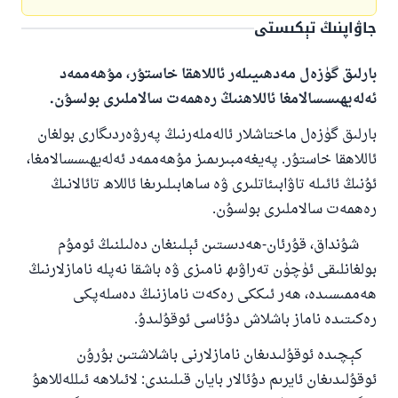
جاۋاپنىڭ تېكىستى
بارلىق گۈزەل مەدھىيىلەر ئاللاھقا خاستۇر، مۇھەممەد
ئەلەيھىسسالامغا ئاللاھنىڭ رەھمەت سالاملىرى بولسۇن.
بارلىق گۈزەل ماختاشلار ئالەملەرنىڭ پەرۋەردىگارى بولغان
ئاللاھقا خاستۇر. پەيغەمبىرىمىز مۇھەممەد ئەلەيھىسسالامغا،
ئۇنىڭ ئائىلە تاۋابىئاتلىرى ۋە ساھابىلىرىغا ئاللاھ تائالانىڭ
رەھمەت سالاملىرى بولسۇن.
شۇنداق، قۇرئان-ھەدىستىن ئېلىنغان دەلىلنىڭ ئومۇم
بولغانلىقى ئۈچۈن تەراۋىھ نامىزى ۋە باشقا نەپلە نامازلارنىڭ
ھەممىسىدە، ھەر ئىككى رەكەت نامازنىڭ دەسلەپكى
رەكىتىدە ناماز باشلاش دۇئاسى ئوقۇلىدۇ.
كېچىدە ئوقۇلىدىغان نامازلارنى باشلاشتىن بۇرۇن
ئوقۇلىدىغان ئايرىم دۇئالار بايان قىلىندى: لائىلاھە ئىللەللاھۇ