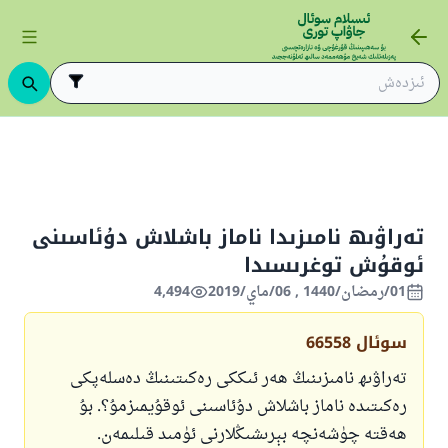
ىڭ ئاساسلىرى
ئىسلام قانۇنشۇناسلىقى
ئىبادەتلەر
روزا
تەراۋى
تەراۋىھ نامىزىدا ناماز باشلاش دۇئاسىنى
ئوقۇش توغرىسىدا
01/رمضان/1440 , 06/ماي/2019
4,494
سوئال
66558
تەراۋىھ نامىزىنىڭ ھەر ئىككى رەكىتىنىڭ دەسلەپكى
رەكىتىدە ناماز باشلاش دۇئاسىنى ئوقۇيمىزمۇ؟. بۇ
ھەقتە چۈشەنچە بېرىشىڭلارنى ئۈمىد قىلىمەن.