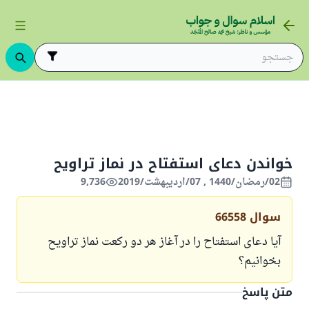
روزه
نماز تراویح و شب قدر
خواندن دعای استفتاح در نماز تراویح
خواندن دعای استفتاح در نماز تراویح
02/رمضان/1440 , 07/اردیبهشت/2019
9,736
سوال
66558
آیا دعای استفتاح را در آغاز هر دو رکعت نماز تراویح
بخوانیم؟
متن پاسخ