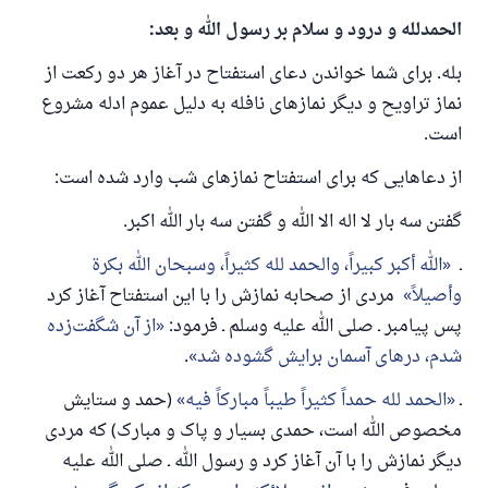
الحمدلله و درود و سلام بر رسول الله و بعد:
بله. برای شما خواندن دعای استفتاح در آغاز هر دو رکعت از
نماز تراویح و دیگر نمازهای نافله به دلیل عموم ادله مشروع
است.
از دعاهایی که برای استفتاح نمازهای شب وارد شده است:
گفتن سه بار لا اله الا الله و گفتن سه بار الله اکبر.
ـ
الله أكبر كبيراً، والحمد لله كثيراً، وسبحان الله بكرة
وأصيلاً
مردی از صحابه نمازش را با این استفتاح آغاز کرد
پس پیامبر ـ صلی الله علیه وسلم ـ فرمود:
از آن شگفت‌زده
شدم، درهای آسمان برایش گشوده شد
.
ـ
الحمد لله حمداً كثيراً طيباً مباركاً فيه
(حمد و ستایش
مخصوص الله است، حمدی بسیار و پاک و مبارک) که مردی
دیگر نمازش را با آن آغاز کرد و رسول الله ـ صلی الله علیه