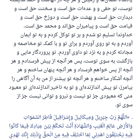
پادشاه آسمان‌ها و زمینی و هر چه در آنهاست و حمد شایستهٔ
پاسخ شمارهٔ ۱۱۰۸۴۵ یک زندگی زناشویی
توست، تو حقی و و عده‌ات حق است و سخنت حق است و
را نجات داد.
دیدارت حق است و بهشت حق است و دوزخ حق است و
قیامت حق است و پیامبران حق‌اند و محمد حق است.
از پرسش تا پاسخ، کمک مالی شما «اسلام سوال و جواب» را
خداوندا تسلیم تو شدم و بر تو توکل کردم و به تو ایمان
یاری می‌دهد.
آوردم و به تو روی آوردم و برای تو و با کمک تو مخاصمه و
رسول الله صلی الله علیه وسلم می‌فرماید
مجادله کردم و به نزد تو داوی آوردم. تو پروردگار مایی و
آنکه به سوی خیری راهنمایی کند مانند پاداش انجام
بازگشت به سوی توست، پس هر آنچه از پیش فرستادم و هر
دهنده‌اش را خواهد داشت
آنچه از پس خواهم فرستاد و هر آنچه پنهان ساختم و هر
(مسلم: ۱۸۹۳)
آنچه آشکار ساختم و هر آنچه تو بیشتر از من به آن آگاهی را
بیامرز، تو پیش اندازنده‌ای و تو به تاخیر اندازنده‌ای تو معبود
همکاری
منی که معبودی جز تو نیست و نیرو و توانی نیست جز از
سوی تو.
ـ
اللَّهُمَّ رَبَّ جِبْرِيلَ وَمِيكَائِيلَ وَإِسْرَافِيلَ فَاطِرَ السَّمَوَاتِ
وَالأَرْضِ عَالِمَ الْغَيْبِ وَالشَّهَادَةِ أَنْتَ تَحْكُمُ بَيْنَ عِبَادِكَ فِيمَا كَانُوا
فِيهِ يَخْتَلِفُونَ اهْدِنِي لِمَا اخْتُلِفَ فِيهِ مِنْ الْحَقِّ بِإِذْنِكَ إِنَّكَ تَهْدِي