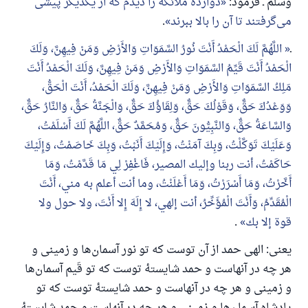
وسلم ـ فرمود:
دوازده ملائکه را دیدم که از یکدیگر پیشی
می‌گرفتند تا آن را بالا ببرند
.
ـ
اللَّهُمَّ لَكَ الْحَمْدُ أَنْتَ نُورُ السَّمَوَاتِ وَالأَرْضِ وَمَنْ فِيهِنَّ، وَلَكَ
الْحَمْدُ أَنْتَ قَيِّمُ السَّمَوَاتِ وَالأَرْضِ وَمَنْ فِيهِنَّ، وَلَكَ الْحَمْدُ أَنْتَ
مَلِكُ السَّمَوَاتِ وَالأَرْضِ وَمَنْ فِيهِنَّ، وَلَكَ الْحَمْدُ، أَنْتَ الْحَقُّ،
وَوَعْدُكَ حَقٌّ، وَقَوْلُكَ حَقٌّ، وَلِقَاؤُكَ حَقٌّ، وَالْجَنَّةُ حَقٌّ، وَالنَّارُ حَقٌّ،
وَالسَّاعَةُ حَقٌّ، وَالنَّبِيُّونَ حَقٌّ، وَمُحَمَّدٌ حَقٌّ، اللَّهُمَّ لَكَ أَسْلَمْتُ،
وَعَلَيْكَ تَوَكَّلْتُ، وَبِكَ آمَنْتُ، وَإِلَيْكَ أَنَبْتُ، وَبِكَ خَاصَمْتُ، وَإِلَيْكَ
حَاكَمْتُ، أنت ربنا وإليك المصير، فَاغْفِرْ لِي مَا قَدَّمْتُ، وَمَا
أَخَّرْتُ، وَمَا أَسْرَرْتُ، وَمَا أَعْلَنْتُ، وما أنت أعلم به مني، أَنْتَ
الْمُقَدِّمُ، وَأَنْتَ الْمُؤَخِّرُ، أنت إلهي، لا إِلَهَ إِلا أَنْتَ، ولا حول ولا
قوة إلا بك
.
یعنی: الهی حمد از آن توست که تو نور آسمان‌ها و زمینی و
هر چه در آنهاست و حمد شایستهٔ توست که تو قَیم آسمان‌ها
و زمینی و هر چه در آنهاست و حمد شایستهٔ توست که تو