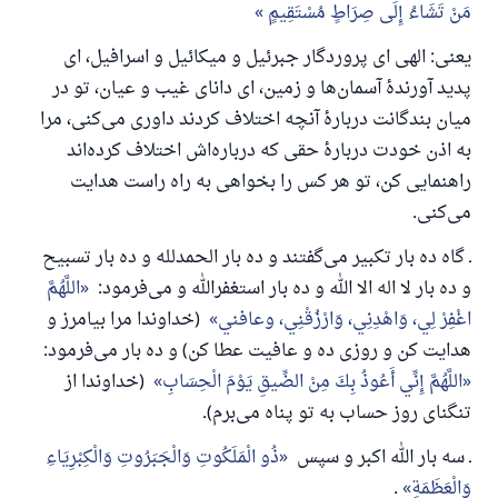
مَنْ تَشَاءُ إِلَى صِرَاطٍ مُسْتَقِيمٍ
یعنی: الهی ای پروردگار جبرئیل و میکائیل و اسرافیل، ای
پدید آورندهٔ آسمان‌ها و زمین، ای دانای غیب و عیان، تو در
میان بندگانت دربارهٔ آنچه اختلاف کردند داوری می‌کنی، مرا
به اذن خودت دربارهٔ حقی که درباره‌اش اختلاف کرده‌اند
راهنمایی کن، تو هر کس را بخواهی به راه راست هدایت
می‌کنی.
ـ گاه ده بار تکبیر می‌گفتند و ده بار الحمدلله و ده بار تسبیح
و ده بار لا اله الا الله و ده بار استغفرالله و می‌فرمود:
اللَّهُمَّ
اغْفِرْ لِي، وَاهْدِنِي، وَارْزُقْنِي، وعافني
(خداوندا مرا بیامرز و
هدایت کن و روزی ده و عافیت عطا کن) و ده بار می‌فرمود:
اللَّهُمَّ إِنِّي أَعُوذُ بِكَ مِنْ الضِّيقِ يَوْمَ الْحِسَابِ
(خداوندا از
تنگنای روز حساب به تو پناه می‌برم).
ـ سه بار الله اکبر و سپس
ذُو الْمَلَكُوتِ وَالْجَبَرُوتِ وَالْكِبْرِيَاءِ
وَالْعَظَمَةِ
.