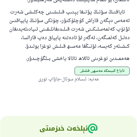
تاللىغان، بۇ ئىمام شاپىينىڭ دەسلەپكى مەزھىبىدۇر.
ئاياقنىڭ سۇنىڭ پۇتىغا يېتىپ قىلىشىنى چەكلىشى شەرت
ئەمەس دېگەن قاراش كۈچلۈكتۇر، چۈنكى سۇنىڭ پايپاقتىن
ئۆتۈپ كەتمەسلىكىنى شەرت قىلىدىغانلىقىنى ئىپادىلەيدىغان
دەلىل كەلمىگەن، ئەگەر ئۇ ئادەتتە پايپاق دەپ قارالسا،
كىشىلەر كەيسە، ئۇنىڭغا مەسىھ قىلىش توغرا بولىدۇ.
ھەممىدىن توغرىنى ئاللاھ تائالا ياخشى بىلگۈچىدۇر.
ئاياغ كىيىمگە مەسھى قىلىش
مەنبە
:
ئىسلام سوئال-جاۋاپ تورى
ئېلخەت خىزمىتى