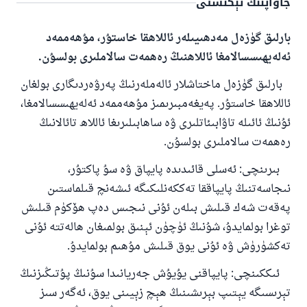
جاۋاپنىڭ تېكىستى
بارلىق گۈزەل مەدھىيىلەر ئاللاھقا خاستۇر، مۇھەممەد
ئەلەيھىسسالامغا ئاللاھنىڭ رەھمەت سالاملىرى بولسۇن.
بارلىق گۈزەل ماختاشلار ئالەملەرنىڭ پەرۋەردىگارى بولغان
ئاللاھقا خاستۇر. پەيغەمبىرىمىز مۇھەممەد ئەلەيھىسسالامغا،
ئۇنىڭ ئائىلە تاۋابىئاتلىرى ۋە ساھابىلىرىغا ئاللاھ تائالانىڭ
رەھمەت سالاملىرى بولسۇن.
بىرىنچى: ئەسلى قائىدىدە پايپاق ۋە سۇ پاكتۇر،
نىجاسەتنىڭ پايپاققا تەككەنلىكىگە ئىشەنچ قىلماستىن
پەقەت شەك قىلىش بىلەن ئۇنى نىجىس دەپ ھۆكۈم قىلىش
توغرا بولمايدۇ، شۇنىڭ ئۈچۈن ئېنىق بولمىغان ھالەتتە ئۇنى
تەكشۈرۈش ۋە ئۇنى يوق قىلىش مۇھىم بولمايدۇ.
ئىككىنچى: پايپاقنى يۇيۇش جەريانىدا سۇنىڭ پۇتىڭىزنىڭ
تېرىسىگە يېتىپ بېرىشىنىڭ ھېچ زېيىنى يوق، ئەگەر سىز