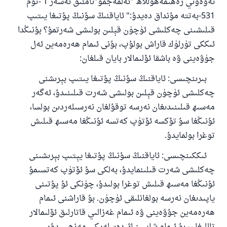
نەۋەۋىي رەھىمەھۇللاھ "ئەلمەجمۇ"ناملىق ئەسەر 1 -توم
531-بەتتە مۇنداق دەيدۇ:" ئاياقنىڭ سۇنىڭ پۇتىغا يىتىپ
قىلىشىنى چەكلىشى ئۈچۈن قېلىن بولىشى شەرتمۇ؟ بۇنىڭدا
ئىككى تۈرلۈك قاراش بولۇپ، بۇنى ئىمام ھەرەمەين ئەل
جۈۋەينى ۋە باشقا ئۆلىمالار بايان قىلغان:
بىرىنچىسى: ئاياقنىڭ سۇنىڭ پۇتىغا يىتىپ بېرىشنى
چەكلىشى ئۈچۈن قېلىن بولىشى شەرت قىلىنىدۇ، ئەگەر
مەسىھ قىلىنىدىغان نەرسە توقۇلغان نەرسىلەردىن بولسا،
ئۇنىڭغا سۇ تۆكسە ئۆتۈپ كەتسە ئۇنىڭغا مەسىھ قىلىش
توغرا بولمايدۇ.
ئىككىنچىسى: ئاياقنىڭ سۇنىڭ پۇتىغا يېتىپ بېرىشىنى
چەكلىشى شەرت قىلىنمايدۇ، بەلكى سۇ ئۆتۈپ كەتسىمۇ
ئۇنىڭغا مەسىھ قىلىش توغرا بولىدۇ، چۈنكى ئۇ پۇتىنى
ياپىدىغان نەرسە بولغانلىقى ئۈچۈن. بۇ قاراشنى ئىمام
ھەرەمەين جۇۋەينى ۋە ئىمام غەزالىي قاتارلىق ئۆلىمالار