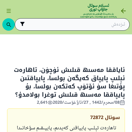
ىڭ ئاساسلىرى
ئىسلام قانۇنشۇناسلىقى
ئىبادەتلەر
تاھارەت
ئا
ئاياققا مەسىھ قىلىش ئۈچۈن، تاھارەت
ئېلىپ پايپاق كەيگەن بولسا، پايپاقتىن
پۇتىغا سۈ ئۆتۈپ كەتكەن بولسا، بۇ
پايپاققا مەسىھ قىلىش توغرا بولامدۇ؟
08/محرم/1442 , 27/ئاۋغۇست/2020
2,641
سوئال
72872
تاھارەت ئېلىپ پايپاقنى كەيدىم، پايپىقىم سۇخانىدا