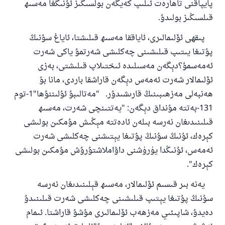
پايپاقنى تاھارەت ئىلىپ كەيگەن بولسىڭىز ئۇنىڭغا مەسىھ
قىلسىڭىز بولىدۇ.
پىقھى ئۆلىمالىرى، ئاياققا مەسىھ قىلىشتا، ئاياغ سۇنىڭ
پۇتىغا يىتىپ قىلىشىنى چەكلىشى شەرتمۇ ياكى شەرت
110845 - نومۇرلۇق سوئالنىڭ جاۋابى
ئەمەسمۇ؟دېگەن مەسىلىدە ئىختىلاپ قىلىشتى، بەزى
ئائىلىنى ساقلاپ قالدى
ئۆلىمالار شەرت ئەمەس دېگەن قاراشقا باردى، مانا بۇ
ھەنبەلى مەزھىبىنىڭ قارىشىدۇر. "مەتالىبۇ ئۇلىننۇھا"1-توم
ئۇممەتكە جاۋاپ بېرىشىمىزگە ياردەم قىلىڭ
131-بەتتە مۇنداق دېگەن: "يەتتىنچى شەرت، مەسىھ
پەيغەمبەرئەلەيھىسسالام مۇنداق دېگەن:
قىلىنىدىغان نەرسە بىلەن ئادەتتە مېڭىش مۇمكىن بولىشى
ياخشىلىققا باشلارپ قويغان كىشى قىلغۇچىغا
كېرەك، ئۇنىڭ سۇنىڭ پۇتىغا يېتىشنى چەكلىشى شەرت
ئوخشاش ساۋاپقا ئېرىشىدۇ
ئەمەس، ئۇنىڭدا يۈرۈشنى داۋاملاشتۇرۇش مۇمكىن بولىشى
مۇسلىم رىۋايەت قىلغان (1893) ھەدىس
كېرەك".
يەنە بىر قىسىم ئۆلىمالار، مەسىھ قېلىنىدىغان نەرسە
ئىئائە
سۇنىڭ پۇتىغا يېتىپ قىلىشىنى چەكلىشى شەرت قىلىنىدۇ
دەيدۇ، شاپىئىي مەزھەب ئۆلىمالىرى مۇشۇ قاراشتا. ئىمام