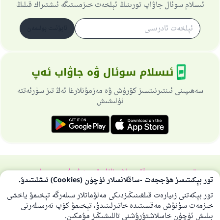
ئىسلام سوئال جاۋاپ تورىنىڭ ئېلخەت خىزمىىتىگە ئىشتىراك قىلىڭ
ئابۇنىت بولىمەن
ئىسلام سوئال ۋە جاۋاب ئەپ
سەھىپىنى ئىنتىرنىتسىز كۆرۈش ۋە مەزمۇنلارغا ئەڭ تىز سۈرئەتتە
ئۈلىشىش
تورسەھىپىسى ھەققىدە
باش نازارەتچى
خۇسۇسىي سىياسەت
تور بېكىتىمىز ھۆججەت -ساقلانمىلار ئۈچۈن (Cookies) ئىشلىتىدۇ.
بارلىق ھوقۇق ئىسلام سوئال-جاۋاپ تورىغا مەنسۇپتۇر 1997-2025 ©
تور بېكەتنى زىيارەت قىلغىنىڭىزدىكى مەلۇماتلار سىلەرگە تېخىمۇ ياخشى
خىزمەت سۇنۇش مەقسىتىدە خاتىرلىنىدۇ، تېخىمۇ كۆپ نەرسىلەرنى
بىلىش ئۈچۈن خاسلاشتۇرۇشنى تاللىشىڭىز مۇمكىن.