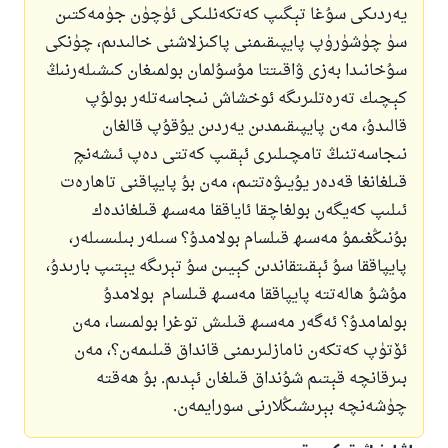
يەردىكى سۇغا تېگىپ كەتكەنلىكى ئۈچۈن جۈمەكتىن
سۈ چۈشۈرۈپ پايپىقىمنى پاكىزلاشنى خالىدىم، چۈنكى
سۇخانىدا بەزى ۋاقىتتا مۇسۇلمان بولمىغان كىشىلەرنىڭ
كېچىك تەرەتلىرىگە ئوخشاش نىجاسەتلەر بولۇپ
قالىدۇ، مەن پايپىقىمدىن يەردىن يۇقۇپ قالغان
نىجاسەتنىڭ تامچىلىرى ئېقىپ كەتتى دەپ ئىشەنچ
قىلغانغا قەدەر يۇيىۋەتتىم، مەن بۇ پايپاقنى تاھارەت
ئىلىپ كەيگەن بولغاچقا ئاياققا مەسىھ قىلغاندەك
بۇنىڭغىمۇ مەسىھ قىلسام بولامدۇ؟ سىلەر بىلىسىلەر،
پايپاققا سۇ ئېقىتقاندىن كېيىن سۇ تېرىگە يېتىپ بارىدۇ،
مۇشۇ ھالەتتە پايپاققا مەسىھ قىلسام بولامدۇ
بولمامدۇ؟ ئەگەر مەسىھ قىلىش توغرا بولمىسا، مەن
ئۆتۈپ كەتكەن نامازلىرىمنى قانداق قىلىمەن؟، مەن
بىرقانچە قېتىم شۇنداق قىلغان ئېدىم. بۇ ھەقتە
چۈشەنچە بېرىشىڭلارنى سورايمەن.