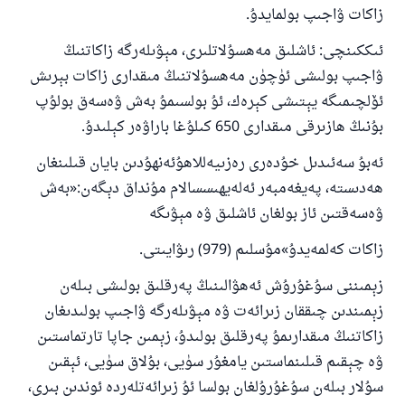
ئوخشاش ساۋاپقا ئېرىشىدۇ
زاكات ۋاجىپ بولمايدۇ.
مۇسلىم رىۋايەت قىلغان (1893) ھەدىس
ئىككىنچى: ئاشلىق مەھسۇلاتلىرى، مېۋىلەرگە زاكاتنىڭ
ۋاجىپ بولىشى ئۈچۈن مەھسۇلاتنىڭ مىقدارى زاكات بېرىش
ئۆلچىمىگە يېتىشى كېرەك، ئۇ بولسىمۇ بەش ۋەسەق بولۇپ
ئىئائە
بۇنىڭ ھازىرقى مىقدارى 650 كىلۇغا باراۋەر كېلىدۇ.
ئەبۇ سەئىدىل خۇدەرى رەزىيەللاھۇئەنھۇدىن بايان قىلىنغان
ھەدىستە، پەيغەمبەر ئەلەيھىسسالام مۇنداق دېگەن:«بەش
ۋەسەقتىن ئاز بولغان ئاشلىق ۋە مېۋىگە
زاكات كەلمەيدۇ»مۇسلىم (979) رىۋايىتى.
زېمىننى سۇغۇرۇش ئەھۋالىنىڭ پەرقلىق بولىشى بىلەن
زېمىندىن چىققان زىرائەت ۋە مېۋىلەرگە ۋاجىپ بولىدىغان
زاكاتنىڭ مىقدارىمۇ پەرقلىق بولىدۇ، زېمىن جاپا تارتماستىن
ۋە چېقىم قىلىنماستىن يامغۇر سۈيى، بۇلاق سۈيى، ئېقىن
سۇلار بىلەن سۇغۇرۇلغان بولسا ئۇ زىرائەتلەردە ئوندىن بىرى،