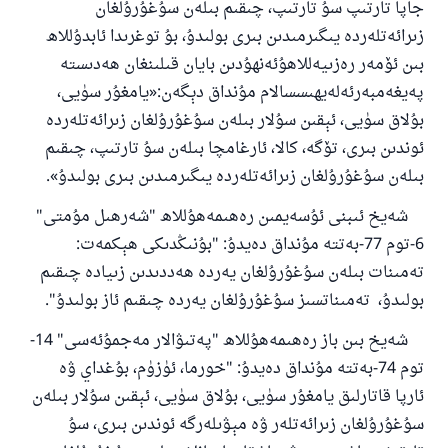
جاپا تارتىپ سۇ تارتىپ، چىقىم بىلەن سۇغۇرۇلغان
زىرائەتلەردە يىگىرمىدىن بىرى بولىدۇ، بۇ توغرىدا ئابدۇللاھ
بىن ئۆمەر رەزىيەللاھۇئەنھۇدىن بايان قىلىنغان ھەدىستە
پەيغەمبەرئەلەيھىسسالام مۇنداق دېگەن:«يامغۇر سۈيى،
بۇلاق سۈيى، ئېقىن سۇلار بىلەن سۇغۇرۇلغان زىرائەتلەردە
ئوندىن بىرى، تۆگە، كالا، ئارغامچا بىلەن سۇ تارتىپ، چىقىم
بىلەن سۇغۇرۇلغان زىرائەتلەردە يىگىرمىدىن بىرى بولىدۇ».
شەيخ ئىبنى ئۇسەيمىن رەھىمەھۇللاھ "شەرھىل مۇمتى"
6-توم 77-بەتتە مۇنداق دەيدۇ: "بۇنىڭدىكى ھېكمەت:
تەمىنات بىلەن سۇغۇرۇلغان يەردە ھەددىدىن زىيادە چىقىم
بولىدۇ، تەمىناتسىز سۇغۇرۇلغان يەردە چىقىم ئاز بولىدۇ".
شەيخ بىن باز رەھىمەھۇللاھ "پەتىۋالار مەجمۇئەسى" 14-
توم 74-بەتتە مۇنداق دەيدۇ: "خورما، ئۈزۈم، بۇغداي ۋە
ئارپا قاتارلىق يامغۇر سۈيى، بۇلاق سۈيى، ئېقىن سۇلار بىلەن
سۇغۇرۇلغان زىرائەتلەر ۋە مېۋىلەرگە ئوندىن بىرى، سۇ