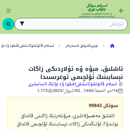
ئوبيېكتىپلىق ئەسەرلەر
ئىسلام قانۇنشۇناسلىقى(فىقھ) ۋە ئۇن
ئاشلىق، مېۋە ۋە ئۇلاردىكى زاكات
نېسابىنىڭ ئۆلچىمى توغرىسىدا
ئىسلام قانۇنشۇناسلىقى(فىقھ) ۋە ئۇنىڭ ئاساسلىرى
14/ذو الحجة/1444 , 02/ئىيۇل/2023
1,173
سوئال
99843
ئاشلىق مەھسۇلاتلىرى، مېۋىلەرنىڭ زاكىتى قانداق
بولىدۇ؟، ئۇنىڭدىكى زاكات نېسابىنىڭ ئۆلچىمى قانداق