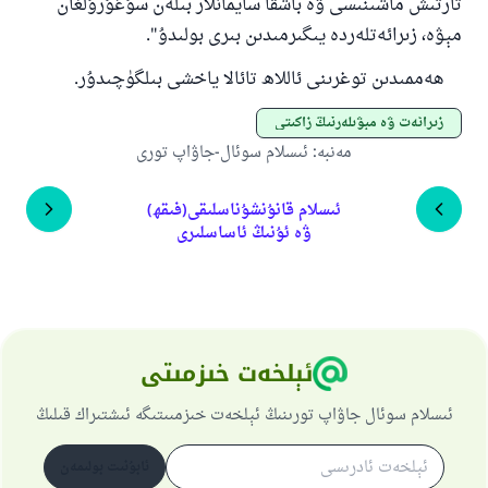
تارتىش ماشىنىسى ۋە باشقا سايمانلار بىلەن سۇغۇرۇلغان
مېۋە، زىرائەتلەردە يىگىرمىدىن بىرى بولىدۇ".
ھەممىدىن توغرىنى ئاللاھ تائالا ياخشى بىلگۈچىدۇر.
زىرائەت ۋە مېۋىلەرنىڭ زاكىتى
مەنبە
:
ئىسلام سوئال-جاۋاپ تورى
ئىسلام قانۇنشۇناسلىقى(فىقھ)
ۋە ئۇنىڭ ئاساسلىرى
ئېلخەت خىزمىتى
ئىسلام سوئال جاۋاپ تورىنىڭ ئېلخەت خىزمىىتىگە ئىشتىراك قىلىڭ
ئابۇنىت بولىمەن