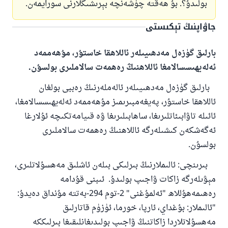
بولىدۇ؟. بۇ ھەقتە چۈشەنچە بېرىشىڭلارنى سورايمەن.
جاۋاپنىڭ تېكىستى
بارلىق گۈزەل مەدھىيىلەر ئاللاھقا خاستۇر، مۇھەممەد
ئەلەيھىسسالامغا ئاللاھنىڭ رەھمەت سالاملىرى بولسۇن.
بارلىق گۈزەل مەدھىيىلەر ئالەملەرنىڭ رەببى بولغان
ئاللاھقا خاستۇر، پەيغەمبىرىمىز مۇھەممەد ئەلەيھىسسالامغا،
ئائىلە تاۋابىئاتلىرىغا، ساھابىلىرىغا ۋە قىيامەتكىچە ئۇلارغا
ئەگەشكەن كىشىلەرگە ئاللاھنىڭ رەھمەت سالاملىرى
بولسۇن.
بىرىنچى: ئالىملارنىڭ بىرلىكى بىلەن ئاشلىق مەھسۇلاتلىرى،
مېۋىلەرگە زاكات ۋاجىپ بولىدۇ. ئىبنى قۇدامە
رەھىمەھۇللاھ "ئەلمۇغنى" 2-توم 294-بەتتە مۇنداق دەيدۇ:
"ئالىملار: بۇغداي، ئارپا، خورما، ئۈزۈم قاتارلىق
مەھسۇلاتلاردا زاكاتنىڭ ۋاجىپ بولىدىغانلىقىغا بىرلىككە