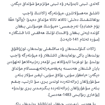
كەلدى. ئىبنى ئابدۇلبەر ۋە ئىبنى مۇنزىرمۇ شۇنداق دېگەن.
ئاشلىق مەھسۇلاتلىرى، مېۋىلەرگە زاكاتنىڭ ۋاجىپ
بولغانلىقىنىڭ دەلىلى: ئاللاھ تائالا مۇنداق دەيدۇ: ﴿وَآتُوا حَقَّهُ
يَوْمَ حَصَادِهِ﴾ تەرجىمىسى: «مېۋىنىڭ ھوسۇلىنى يىغقان
كۈندە (يەنى يىغقان ۋاقىتتا)، ئۇنىڭ ھەققىنى ئادا قىلىڭلار.»
[سۈرە ئەنئام 141-ئايەت].
زاكات كىلۇلىنىدىغان ۋە ساقلىغىلى بولىدىغان، ئوزۇقلۇق
بولىدىغان ياكى بولمايدىغان ئاشلىقلار ۋە مېۋىلەرگە ۋاجىپ
بولىدۇ. بۇ توغرىدا ئابدۇللاھ بىن ئۆمەر رەزىيەللاھۇ ئەنھۇدىن
بايان قىلىنغان ھەدىستە پەيغەمبەرئەلەيھىسسالام مۇنداق
دېگەن: «يامغۇر سۈيى، بۇلاق سۈيى، ئېقىن سۇلار بىلەن
سۇغۇرۇلغان زىرائەتلەردە ئوندىن بىرى، سۇ تارتىپ، چىقىم
بىلەن سۇغۇرۇلغان زىرائەتلەردە يىگىرمىدىن بىرى بولىدۇ»
[بۇخارى رىۋايىتى 1483-ھەدىس].
بۇ ھەدىس زېمىندىن چىققان ئوزۇقلۇق بولىدىغان ياكى