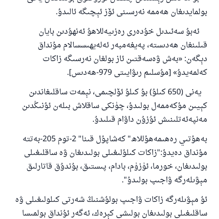
بولمايدىغان ھەممە نەرسىنى ئۆز ئېچىگە ئالىدۇ.
ئەبۇ سەئىدىل خۇدەرى رەزىيەللاھۇ ئەنھۇدىن بايان
قىلىنغان ھەدىستە، پەيغەمبەر ئەلەيھىسسالام مۇنداق
دېگەن: «بەش ۋەسەقتىن ئاز بولغان نەرسىگە زاكات
كەلمەيدۇ» [مۇسلىم رىۋايىتى 979-ھەدىس].
يەنى (650 كىلۇ) بۇ كىلۇ ئۆلچىمى، نېمەت ساقلىغاندىن
كېيىن مۇكەممەل بولىدۇ، چۈنكى ساقلاش بىلەن ئۇنىڭدىن
مەنپەئەتلىنىش ئۇزۇن داۋام قىلىدۇ.
بەھۇتىي رەھىمەھۇللاھ" كەشاپۇل قىنا" 2-توم 205-بەتتە
110845 - نومۇرلۇق سوئالنىڭ جاۋابى
مۇنداق دەيدۇ:"زاكات كىلۇلىغىلى بولىدىغان ۋە ساقلىغىلى
ئائىلىنى ساقلاپ قالدى
بولىدىغان، خورما، ئۈزۈم، بادام، پىستىق، بۇندۇق قاتارلىق
مېۋىلەرگە ۋاجىپ بولىدۇ".
ئۇممەتكە جاۋاپ بېرىشىمىزگە ياردەم قىلىڭ
ئۇ مېۋىلەرگە زاكات ۋاجىپ بولۇشنىڭ شەرتى كىلولىغىلى ۋە
پەيغەمبەرئەلەيھىسسالام مۇنداق دېگەن:
ساقلىغىلى بولىدىغان بولىشى كېرەك، ئەگەر ئۇنداق بولمىسا
ياخشىلىققا باشلارپ قويغان كىشى قىلغۇچىغا