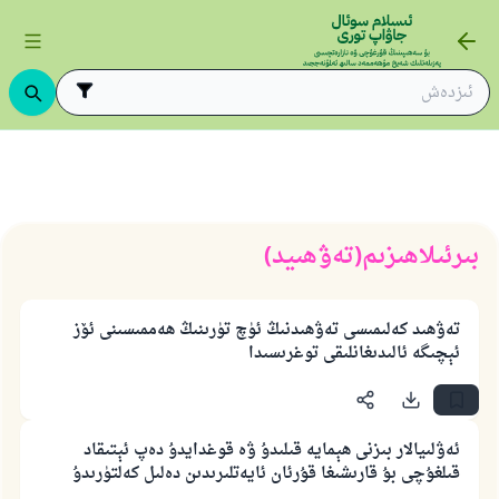
بىرئىلاھىزىم(تەۋھىيد)
تەۋھىد كەلىمىسى تەۋھىدنىڭ ئۈچ تۈرىنىڭ ھەممىسىنى ئۆز
ئېچىگە ئالىدىغانلىقى توغرىسىدا
ئەۋلىيالار بىزنى ھېمايە قىلىدۇ ۋە قوغدايدۇ دەپ ئېتىقاد
قىلغۇچى بۇ قارىشىغا قۇرئان ئايەتلىرىدىن دەلىل كەلتۈرىدۇ