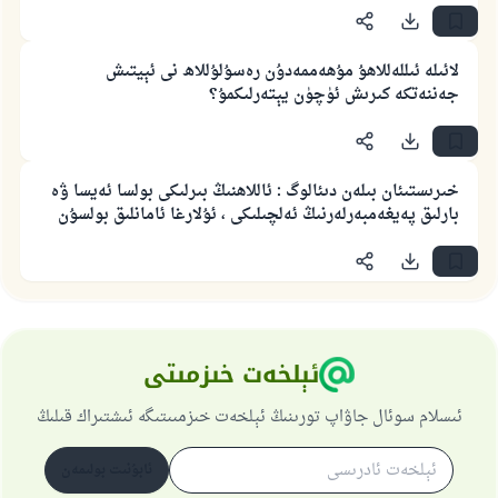
لائىلە ئىللەللاھۇ مۇھەممەدۇن رەسۇلۇللاھ نى ئېيتىش
110845 - نومۇرلۇق سوئالنىڭ جاۋابى
جەننەتكە كىرىش ئۈچۈن يېتەرلىكمۇ؟
ئائىلىنى ساقلاپ قالدى
ئۇممەتكە جاۋاپ بېرىشىمىزگە ياردەم قىلىڭ
خىرىستىئان بىلەن دىئالوگ : ئاللاھنىڭ بىرلىكى بولسا ئەيسا ۋە
پەيغەمبەرئەلەيھىسسالام مۇنداق دېگەن:
بارلىق پەيغەمبەرلەرنىڭ ئەلچىلىكى ، ئۇلارغا ئامانلىق بولسۇن
ياخشىلىققا باشلارپ قويغان كىشى قىلغۇچىغا
ئوخشاش ساۋاپقا ئېرىشىدۇ
مۇسلىم رىۋايەت قىلغان (1893) ھەدىس
ئېلخەت خىزمىتى
ئىئائە
ئىسلام سوئال جاۋاپ تورىنىڭ ئېلخەت خىزمىىتىگە ئىشتىراك قىلىڭ
ئابۇنىت بولىمەن