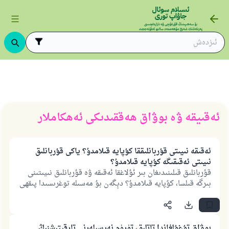
ساسلىرى
ئىسلام قانۇنشۇناسلىقى
ئادەت ۋە يۇسۇنلار
ئەقىيقە ۋە بو
ئەقىيقە ۋە بوۋاق ھەققىدىكى ئەھكاملار
ئەقىقە نىيىتى قۇربانلىققا كۇپايە قىلامدۇ؟ ياكى قۇربانلىق
نىيىتى ئەقىقىگە كۇپايە قىلامدۇ؟
قۇربانلىق قىلىنىدىغان بىر ئۇلاغقا ئەقىقە ۋە قۇربانلىق نىيىتىنى
بىرگە قىلسا، كۇپايە قىلامدۇ؟ دېگەن بۇ مەسىلە توغرىسىدا پىقھى
ئالىملىرى پەرقلىق ئىككى قاراشتا بولدى: بىرىنچى قاراش: ئۇ
ئىككىسىگە كۇپايە قىلىدۇ، ئىككىنچى قاراش: ئۇ ئىككىسىگە
كۇپايە قىلمايدۇ، بىزگە مەلۇم بولغىنى مۇشۇ، ھەممىدىن توغرىنى
ئاللاھ تائالا ياخشى بىلگۈچىدۇر. قۇربانلىق قىلىنىدىغان بىر ئۇلاغقا
بوۋاق تۇغۇلغاندا تاتلىق، تۈرۈم نەرسىلەرنى تارقېتىشنىڭ