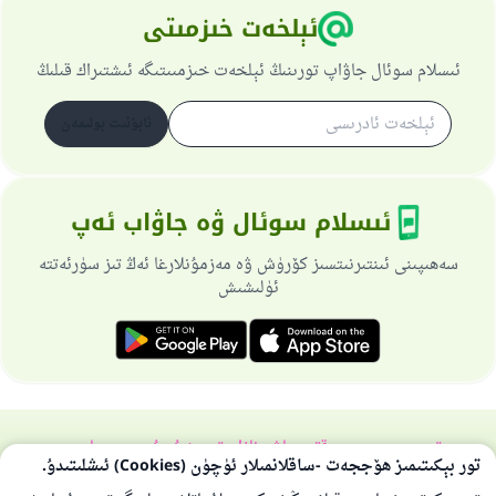
ئېلخەت خىزمىتى
ئىسلام سوئال جاۋاپ تورىنىڭ ئېلخەت خىزمىىتىگە ئىشتىراك قىلىڭ
ئابۇنىت بولىمەن
ئىسلام سوئال ۋە جاۋاب ئەپ
سەھىپىنى ئىنتىرنىتسىز كۆرۈش ۋە مەزمۇنلارغا ئەڭ تىز سۈرئەتتە
ئۈلىشىش
تورسەھىپىسى ھەققىدە
باش نازارەتچى
خۇسۇسىي سىياسەت
تور بېكىتىمىز ھۆججەت -ساقلانمىلار ئۈچۈن (Cookies) ئىشلىتىدۇ.
بارلىق ھوقۇق ئىسلام سوئال-جاۋاپ تورىغا مەنسۇپتۇر 1997-2025 ©