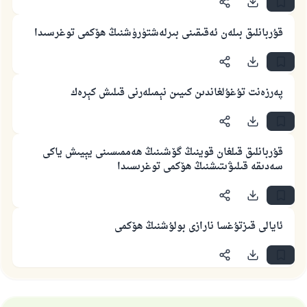
ئۇممەتكە جاۋاپ بېرىشىمىزگە ياردەم قىلىڭ
پەيغەمبەرئەلەيھىسسالام مۇنداق دېگەن:
قۇربانلىق بىلەن ئەقىقىنى بىرلەشتۈرۈشنىڭ ھۆكمى توغرسىدا
ياخشىلىققا باشلارپ قويغان كىشى قىلغۇچىغا
ئوخشاش ساۋاپقا ئېرىشىدۇ
مۇسلىم رىۋايەت قىلغان (1893) ھەدىس
پەرزەنت تۇغۇلغاندىن كىيىن نېمىلەرنى قىلىش كېرەك
ئىئائە
قۇربانلىق قىلغان قوينىڭ گۆشىنىڭ ھەممىسىنى يېيىش ياكى
سەدىقە قىلىۋىتىشنىڭ ھۆكمى توغرىسىدا
ئايالى قىزتۇغسا نارازى بولۇشنىڭ ھۆكمى