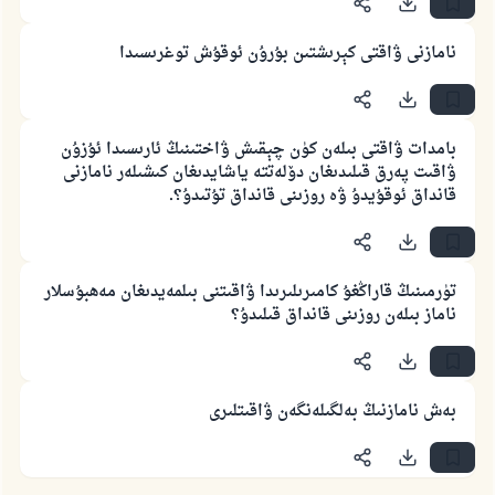
ئائىلىنى ساقلاپ قالدى
نامازنى ۋاقتى كېرىشتىن بۇرۇن ئوقۇش توغرىسىدا
ئۇممەتكە جاۋاپ بېرىشىمىزگە ياردەم قىلىڭ
پەيغەمبەرئەلەيھىسسالام مۇنداق دېگەن:
ياخشىلىققا باشلارپ قويغان كىشى قىلغۇچىغا
بامدات ۋاقتى بىلەن كۈن چېقىش ۋاختىنىڭ ئارىسىدا ئۇزۇن
ئوخشاش ساۋاپقا ئېرىشىدۇ
ۋاقىت پەرق قىلىدىغان دۆلەتتە ياشايدىغان كىشىلەر نامازنى
مۇسلىم رىۋايەت قىلغان (1893) ھەدىس
قانداق ئوقۇيدۇ ۋە روزىنى قانداق تۇتىدۇ؟.
ئىئائە
تۈرمىنىڭ قاراڭغۇ كامىرىلىرىدا ۋاقىتنى بىلمەيدىغان مەھبۇسلار
ناماز بىلەن روزىنى قانداق قىلىدۇ؟
بەش نامازنىڭ بەلگىلەنگەن ۋاقىتلىرى