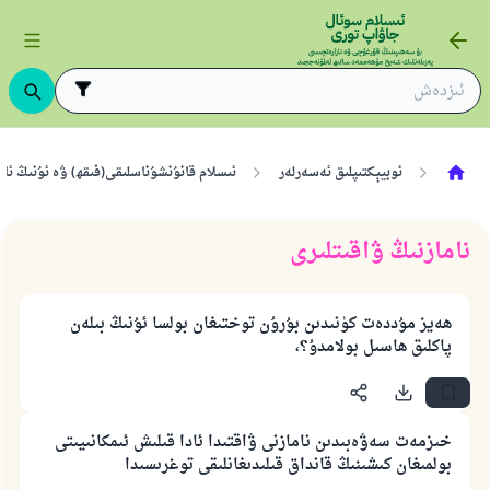
ئوبيېكتىپلىق ئەسەرلەر
ئىسلام قانۇنشۇناسلىقى(فىقھ) ۋە ئۇنىڭ ئا
نامازنىڭ ۋاقىتلىرى
ھەيز مۇددەت كۈنىدىن بۇرۇن توختىغان بولسا ئۇنىڭ بىلەن
پاكلىق ھاسىل بولامدۇ؟،
خىزمەت سەۋەبىدىن نامازنى ۋاقتىدا ئادا قىلىش ئىمكانىيىتى
بولمىغان كىشىنىڭ قانداق قىلىدىغانلىقى توغرىسىدا