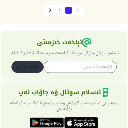
2
1
Next
Previous
ئېلخەت خىزمىتى
ئىسلام سوئال جاۋاپ تورىنىڭ ئېلخەت خىزمىىتىگە ئىشتىراك قىلىڭ
ئابۇنىت بولىمەن
ئىسلام سوئال ۋە جاۋاب ئەپ
سەھىپىنى ئىنتىرنىتسىز كۆرۈش ۋە مەزمۇنلارغا ئەڭ تىز سۈرئەتتە
ئۈلىشىش