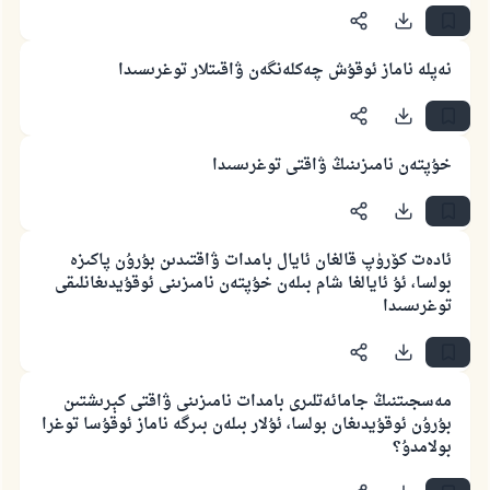
نەپلە ناماز ئوقۇش چەكلەنگەن ۋاقىتلار توغرىسىدا
خۇپتەن نامىزىنىڭ ۋاقتى توغرىسىدا
ئادەت كۆرۈپ قالغان ئايال بامدات ۋاقتىدىن بۇرۇن پاكىزە
بولسا، ئۇ ئايالغا شام بىلەن خۇپتەن نامىزىنى ئوقۇيدىغانلىقى
توغرىسىدا
مەسجىتنىڭ جامائەتلىرى بامدات نامىزىنى ۋاقتى كېرىشتىن
بۇرۇن ئوقۇيدىغان بولسا، ئۇلار بىلەن بىرگە ناماز ئوقۇسا توغرا
بولامدۇ؟
110845 - نومۇرلۇق سوئالنىڭ جاۋابى