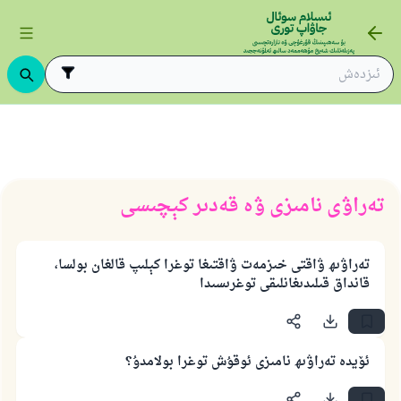
 كېچىسى
تەراۋى نامىزى ۋە قەدىر كېچىسى
تەراۋىھ ۋاقتى خىزمەت ۋاقتىغا توغرا كېلىپ قالغان بولسا،
قانداق قىلىدىغانلىقى توغرىسىدا
ئۆيدە تەراۋىھ نامىزى ئوقۇش توغرا بولامدۇ؟