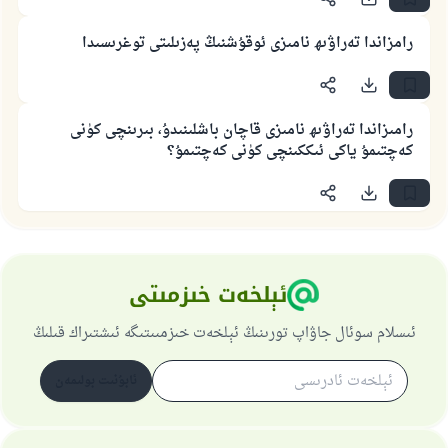
رامزاندا تەراۋىھ نامىزى ئوقۇشنىڭ پەزىلىتى توغرىسىدا
110845 - نومۇرلۇق سوئالنىڭ جاۋابى
ئائىلىنى ساقلاپ قالدى
رامىزاندا تەراۋىھ نامىزى قاچان باشلىنىدۇ، بىرىنچى كۈنى
ئۇممەتكە جاۋاپ بېرىشىمىزگە ياردەم قىلىڭ
كەچتىمۇ ياكى ئىككىنچى كۈنى كەچتىمۇ؟
پەيغەمبەرئەلەيھىسسالام مۇنداق دېگەن:
ياخشىلىققا باشلارپ قويغان كىشى قىلغۇچىغا
ئوخشاش ساۋاپقا ئېرىشىدۇ
مۇسلىم رىۋايەت قىلغان (1893) ھەدىس
ئېلخەت خىزمىتى
ئىئائە
ئىسلام سوئال جاۋاپ تورىنىڭ ئېلخەت خىزمىىتىگە ئىشتىراك قىلىڭ
ئابۇنىت بولىمەن