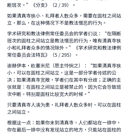
断班次。”《分支》（2 / 39）。
如果清真寺狭小、礼拜者人数众多，需要在圆柱之间站
立，那么，在这种情况下不是教法憎恶的行为。
Make an impact on millions of lives
学术研究和教法律例常任委员会的学者们说：“在隔断
with your contribution today
班次的圆柱之间站立是教法憎恶的行为，唯有清真寺狭
Your support is crucial for our mission.
小和礼拜者众多的情况除外。”《学术研究和教法律例
常任委员会法特瓦》（5 / 295）。
The Prophet (ﷺ) said:
"A person who leads others to doing what is
谢赫伊本•欧塞米尼（愿主怜悯之）：“如果清真寺狭
good will earn the same reward as those who
小，可以在圆柱之间站立，这是一部分学者传述的公
do it."
决；如果清真寺宽敞，学者们在其中有分歧；正确的主
张就是：在圆柱之间站立是被禁止的，因为它会导致班
(MUSLIM, 1893)
次中断，特别是圆柱比较宽大的时候。”
只要清真寺人满为患，礼拜者人数众多时，可以在圆柱
Support IslamQA
之间站立。
根据这一点：如果你来到清真寺，人们都站在一排中，
你在最后一排中没有发现站立的地方，只能站在圆柱的