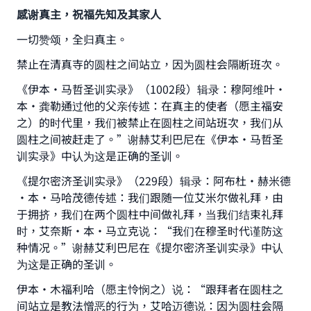
感谢真主，祝福先知及其家人
一切赞颂，全归真主。
禁止在清真寺的圆柱之间站立，因为圆柱会隔断班次。
《伊本·马哲圣训实录》（1002段）辑录：穆阿维叶·
本·龚勒通过他的父亲传述：在真主的使者（愿主福安
之）的时代里，我们被禁止在圆柱之间站班次，我们从
圆柱之间被赶走了。”谢赫艾利巴尼在《伊本·马哲圣
训实录》中认为这是正确的圣训。
《提尔密济圣训实录》（229段）辑录：阿布杜·赫米德
·本·马哈茂德传述：我们跟随一位艾米尔做礼拜，由
于拥挤，我们在两个圆柱中间做礼拜，当我们结束礼拜
时，艾奈斯·本·马立克说：“我们在穆圣时代谨防这
种情况。”谢赫艾利巴尼在《提尔密济圣训实录》中认
为这是正确的圣训。
伊本·木福利哈（愿主怜悯之）说：“跟拜者在圆柱之
间站立是教法憎恶的行为，艾哈迈德说：因为圆柱会隔