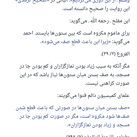
وسلم ـ از این دوری می‌کردیم
.‌ آلبانی در
صحیح ترمذی
این روایت را صحیح دانسته است.
ابن مفلح ـ رحمه الله ـ می‌گوید:
برای ماموم مکروه است که بین ستون‌ها بایستد. احمد
می‌گوید:
زیرا این باعث قطع صف می‌شود
.
الفروع (۲/ ۳۹).
مگر آنکه به سبب زیاد بودن نمازگزاران و کم بودن جا در
مسجد، به صف بستن میان ستون‌ها نیاز باشد که در این
پاسخ شمارهٔ ۱۱۰۸۴۵ یک زندگی زناشویی
صورت کراهتی نیست.
را نجات داد.
علمای کمیسیون دائم فتوا می‌گویند:
صف بستن میان ستون‌ها در صورتی که باعث قطع شدن
از پرسش تا پاسخ، کمک مالی شما «اسلام سوال و جواب» را
یاری می‌دهد.
صف‌ها شود مکروه است، مگر در صورت کم بودن جا در
مسجد و زیاد بودن نمازگزاران
.
رسول الله صلی الله علیه وسلم می‌فرماید
آنکه به سوی خیری راهنمایی کند مانند پاداش انجام