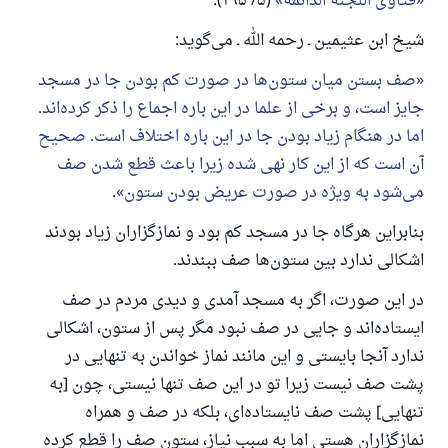
فتاوی اللجنة الدائمة
(۵/ ۲۹۵).
دهنده‌اش را خواهد داشت
شیخ ابن عثیمین ـ رحمه الله ـ می‌گوید:
(مسلم: ۱۸۹۳)
صف بستن میان ستون‌ها در صورت کم بودن جا در مسجد
جایز است، و برخی از علما در این باره اجماع را ذکر کرده‌اند.
همکاری
اما در هنگام زیاد بودن جا در این باره اختلاف است. صحیح
آن است که از این کار نهی شده زیرا باعث قطع شدن صف
می‌شود به ویژه در صورت عریض بودن ستون
.
بنابراین هرگاه جا در مسجد کم بود و نمازگزاران زیاد بودند
اشکالی ندارد بین ستون‌ها صف ببندند.
در این صورت، اگر به مسجد آمدی و دیدی مردم در صف
ایستاده‌اند و جایی در صف نبود مگر پس از ستون، اشکالی
ندارد آنجا بایستی و این مانند نماز خواندن به تنهایی در
پشت صف نیست زیرا تو در این صف تنها نیستی، چون [به
تنهایی] پشت صف نایستاده‌ای، بلکه در صف و همراه
نمازگزاران هستی اما به سبب نیاز، ستون صف را قطع کرده