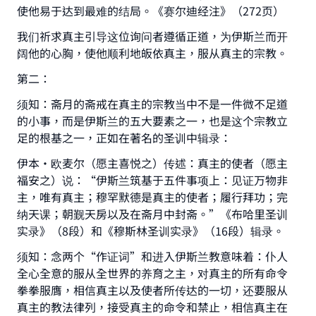
使他易于达到最难的结局。《赛尔迪经注》（272页）
我们祈求真主引导这位询问者遵循正道，为伊斯兰而开
阔他的心胸，使他顺利地皈依真主，服从真主的宗教。
第二：
须知：斋月的斋戒在真主的宗教当中不是一件微不足道
的小事，而是伊斯兰的五大要素之一，也是这个宗教立
足的根基之一，正如在著名的圣训中辑录：
伊本·欧麦尔（愿主喜悦之）传述：真主的使者（愿主
福安之）说：“伊斯兰筑基于五件事项上：见证万物非
主，唯有真主；穆罕默德是真主的使者；履行拜功；完
纳天课；朝觐天房以及在斋月中封斋。”《布哈里圣训
实录》（8段）和《穆斯林圣训实录》（16段）辑录。
须知：念两个“作证词”和进入伊斯兰教意味着：仆人
全心全意的服从全世界的养育之主，对真主的所有命令
拳拳服膺，相信真主以及使者所传达的一切，还要服从
真主的教法律列，接受真主的命令和禁止，相信真主在