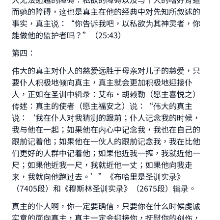
而驰的障碍，这也是真主在他的经典中对先知所叙述的
事实，真主说：“你告诉我吧，以私欲为其神灵者，你
能做他的监护者吗？”（25:43）
第四：
伟大的真主对仆人的慈爱远胜于母亲对儿子的慈爱，只
要仆人积极地倾向真主，真主就会更加积极地迎接仆
人，正如在圣训中辑录：艾布·胡赖勒（愿主喜悦之）
传述：真主的使者（愿主福安之）说：“伟大的真主
说：‘我在仆人对我猜测的跟前；仆人记念我的时候，
我与他在一起；如果他在内心中记念我，我也在自己的
跟前记着他；如果他在一伙人的跟前记念我，我在比他
们更好的人群中记着他；如果他近我一搾，我就近他一
尺；如果他近我一尺，我就近他一丈；如果他向我走
来，我就向他跑过去。’”《布哈里是圣训实录》
（7405段）和《穆斯林圣训实录》（2675段）辑录。
真主的仆人啊，你一定要确信，只要你在什么时候虔诚
实意的面向真主，真主一定会迎接你，抚慰你的创伤，