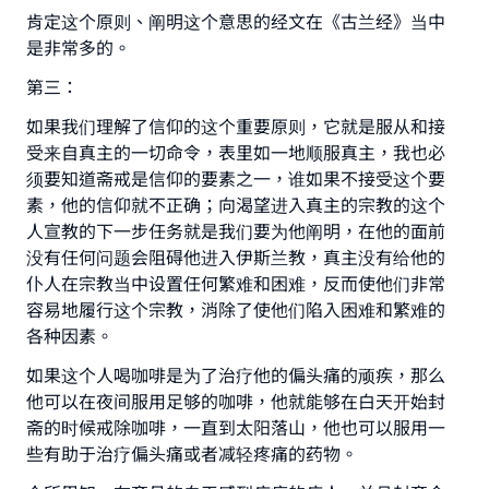
肯定这个原则、阐明这个意思的经文在《古兰经》当中
是非常多的。
第三：
如果我们理解了信仰的这个重要原则，它就是服从和接
受来自真主的一切命令，表里如一地顺服真主，我也必
Make an impact on millions of lives
须要知道斋戒是信仰的要素之一，谁如果不接受这个要
素，他的信仰就不正确；向渴望进入真主的宗教的这个
with your contribution today
人宣教的下一步任务就是我们要为他阐明，在他的面前
没有任何问题会阻碍他进入伊斯兰教，真主没有给他的
Your support is crucial for our mission.
仆人在宗教当中设置任何繁难和困难，反而使他们非常
The Prophet (ﷺ) said:
容易地履行这个宗教，消除了使他们陷入困难和繁难的
"A person who leads others to doing what is
各种因素。
good will earn the same reward as those who
do it."
如果这个人喝咖啡是为了治疗他的偏头痛的顽疾，那么
他可以在夜间服用足够的咖啡，他就能够在白天开始封
(MUSLIM, 1893)
斋的时候戒除咖啡，一直到太阳落山，他也可以服用一
些有助于治疗偏头痛或者减轻疼痛的药物。
Support IslamQA