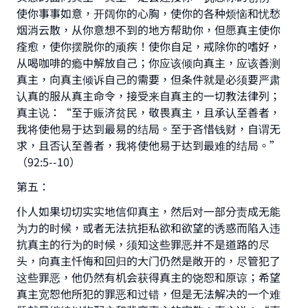
使你事事如意，开阔你的心胸，使你的各种烦恼和忧愁
烟消云散，从你意想不到的地方帮助你，但愿真主使你
痊愈，使你摆脱你的顽疾！使你自足，戒除你的嗜好，
从喝咖啡的瘾中解放自己；你应该倾向真主，应该善测
真主，向真主倾诉自己的需要，但条件就是必须要严肃
认真的服从真主命令，接受来自真主的一切教法律列；
真主说：“至于赈济贫民，敬畏真主，且承认至善者，
我将使他易于达到最易的结局。至于吝惜钱财，自谓无
求，且否认至善者，我将使他易于达到最难的结局。”
（92:5--10）
第五：
仆人如果切切实实地信仰真主，然后对一部分责成无能
为力的时候，或者无法抗拒私欲和欲望的诱惑而陷入违
抗真主的行为的时候，须知这些罪恶并不是道路的尽
头，向真主忏悔和回归的大门仍然是敞开的，尽管犯了
这些罪恶，他仍然有机会获得真主的饶恕和原谅；希望
真主宽恕他所犯的罪恶和过错，但是无法解决的一个难