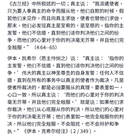
《古兰经》中所叙述的一切；真主说：“我派遣使者，
只为要人奉真主的命令而服从他。他们自欺的时候，假
若他们来见你，而且向真主求饶，使者也替他们求饶，
那末，他们必发现真主是至宥的，是至慈的。指你的主
发誓，他们不信道，直到他们请你判决他们之间的纷
争，而他们的心里对于你的判决毫无芥蒂，并且他们完
全顺服。”（4:64--65）
伊本·凯希尔（愿主怜悯之）说：“真主说：‘指你的
主发誓，他们不信道，直到他们请你判决他们之间的纷
争，’伟大的真主以神圣尊贵的自身发誓：任何人不信
道，直到在所有的事务中以真主的使者作为裁决，凡是
使者所裁决的，都是必须要服从的真理、要表里如一，
心口一致，所以真主说：‘而他们的心里对于你的判决
毫无芥蒂，并且他们完全顺服。’就是说：如果他们求
你裁决，他们从心底服从你的判决，所以他们的心里对
于你的判决毫无芥蒂；他们表里如一地完全顺服你的判
决，所以他们完全顺服，不会阻扰，也不会辩护和争
执。”《伊本·克希尔经注》( 2 / 349 ) 。