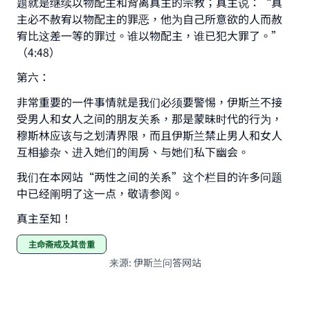
题就是继续以物配主和背离真主的宗教；真主说：“真
主必不赦宥以物配主的罪恶，他为自己所意欲的人而赦
宥比这差一等的罪过。谁以物配主，谁已犯大罪了。”
（4:48）
第六：
非常重要的一件事情就是我们必须要警惕，伊斯兰不接
受男人和女人之间的朋友关系，那是蒙昧时代的行为，
穆斯林应该与之划清界限，而且伊斯兰禁止男人和女人
互相掺杂、进入她们的闺房、与她们私下幽会。
我们在本网站“两性之间的关系”这个栏目的许多问题
中已经阐明了这一点，敬请参阅。
真主至知！
主命斋戒及其贵重
来源
:
伊斯兰问答网站