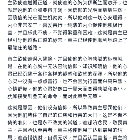
主欲使谁遵循正道，就使谁的心胸为伊斯兰而敞开；也
就是说他的心胸变得开阔，因信仰的光明而熠熠生辉，
因确信的光芒而生机勃勃，所以他对这一切心安理得，
内心非常安宁，喜爱善行，纯洁的内心促使他积极行
善，并且乐此不疲，不觉得繁重和困难，这就是真主已
经引导他遵循正道的标志，真主已经使他顺利地踏上了
最端庄的道路。
真主欲使谁误入迷途、并且使他的心胸狭隘的标志就
是：在他的心胸中无法容纳信仰、知识和确信，他的心
灵已经沉迷于各种各样的疑惑和欲望的深渊，所以他的
心灵中没有一点点善行，也不会因为行善而兴高采烈、
心情舒畅，他的心灵好像由于登天而变得狭隘和窄小，
犹如接受到登天的命令，而对此束手无策。
这就是原因，他们没有信仰，所以导致真主惩罚他们，
因为他们堵住了自己的仁慈和行善的大门，这是不偏不
倚的准则，也是永不改变的常道；谁赈济贫民，敬畏真
主，并且承认至善者，真主将使他易于达到最易的结
局；谁吝惜钱财，自谓无求，并且否认至善者，真主将