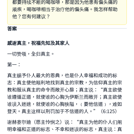
都要持续不断的喝咖啡，那是因为他患有偏头痛的
顽疾，喝咖啡相当于治疗他的偏头痛。我怎样帮助
他？您有何建议？
答案
感谢真主，祝福先知及其家人
一切赞颂，全归真主。
第一：
真主赐予仆人最大的恩典，也是仆人幸福和成功的标
志：真主使他顺利地找到真主的宗教，为信仰真主的宗
教和服从真主的命令而敞开心扉；真主说：“真主欲使
谁遵循正道，就使谁的心胸为伊斯兰而敞开；真主欲使
谁误入迷途，就使谁的心胸狭隘，﹙要他信道﹚，难如
登天。真主这样以刑罚加于不信道的人。”（6:125）
谢赫赛尔迪（愿主怜悯之）说：“真主为他的仆人们阐
明幸福和正道的标志、不幸和迷误的标志，真主说：真