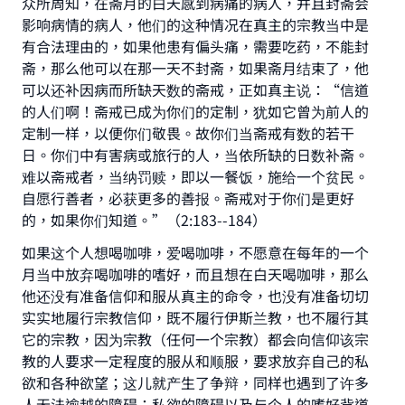
众所周知，在斋月的白天感到病痛的病人，并且封斋会
影响病情的病人，他们的这种情况在真主的宗教当中是
有合法理由的，如果他患有偏头痛，需要吃药，不能封
斋，那么他可以在那一天不封斋，如果斋月结束了，他
可以还补因病而所缺天数的斋戒，正如真主说：“信道
的人们啊！斋戒已成为你们的定制，犹如它曾为前人的
定制一样，以便你们敬畏。故你们当斋戒有数的若干
日。你们中有害病或旅行的人，当依所缺的日数补斋。
难以斋戒者，当纳罚赎，即以一餐饭，施给一个贫民。
自愿行善者，必获更多的善报。斋戒对于你们是更好
的，如果你们知道。”（2:183--184）
如果这个人想喝咖啡，爱喝咖啡，不愿意在每年的一个
月当中放弃喝咖啡的嗜好，而且想在白天喝咖啡，那么
他还没有准备信仰和服从真主的命令，也没有准备切切
实实地履行宗教信仰，既不履行伊斯兰教，也不履行其
它的宗教，因为宗教（任何一个宗教）都会向信仰该宗
教的人要求一定程度的服从和顺服，要求放弃自己的私
欲和各种欲望；这儿就产生了争辩，同样也遇到了许多
人无法逾越的障碍：私欲的障碍以及与个人的嗜好背道