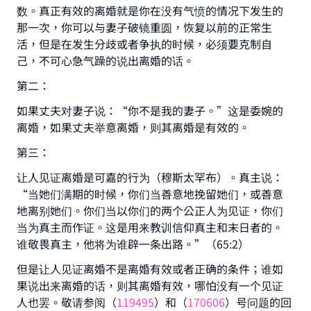
The Prophet (ﷺ) said:
数。真正有效的离婚就是你在没有气愤的情况下发生的
"A person who leads others to doing what is
那一次，你可以与妻子破镜重圆，恢复以前的正常生
good will earn the same reward as those who
活，但是在发生分歧或者争执的时候，必须要克制自
do it."
己，不可心急气躁的说出离婚的话。
(MUSLIM, 1893)
第二：
如果丈夫对妻子说：“你不是我的妻子。”这是委婉的
离婚，如果丈夫举意离婚，则其离婚是有效的。
Support IslamQA
第三：
让人见证离婚是可嘉的行为（穆斯太罕布）。真主说：
“当她们满期的时候，你们当善意地挽留她们，或善意
地离别她们。你们当以你们的两个公正人为见证，你们
当为真主而作证。这是用来教训信仰真主和末日者的。
谁敬畏真主，他将为谁辟一条出路。”（65:2）
但是让人见证离婚不是离婚有效或者正确的条件；谁如
果说出来离婚的话，则其离婚有效，哪怕没有一个见证
人也罢。敬请参阅（
119495
）和（
170606
）号问题的回