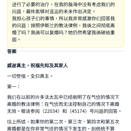
进行了必要的治疗，在我的脑海中没有考虑我们的
问题，最终能够对遥远的未来作出决定。
我担心孩子们的事情，所以我非常感激你们回答我
的问题：按照伊斯兰的教法律例，我俩之间彻底离
婚了吗？我俩可以复婚吗？她仍然希望我俩破镜重
圆。
答案
感谢真主，祝福先知及其家人
一切赞颂，全归真主。
第一：
我们在以前的许多法太瓦中已经阐明了在气愤的情况下
Make an impact on millions of lives
离婚的教法律例：在气愤而无法控制自己的情况下离婚
with your contribution today
无效。敬请参阅（22034）和（45174）号问题的回答。
综上所述，如果你的第二次、第三次、第四次和第五次
Your support is crucial for our mission.
离婚都是在你非常气愤的情况下发生的，则统统不算