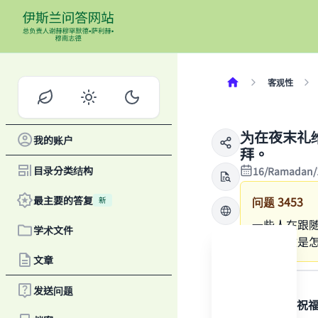
客观性
为在夜末礼
我的账户
拜。
目录分类结构
16/Ramadan/
最主要的答复
问题
3453
新
一些人在跟
学术文件
于这样做是
文章
答案
发送问题
感谢真主，祝
Ma