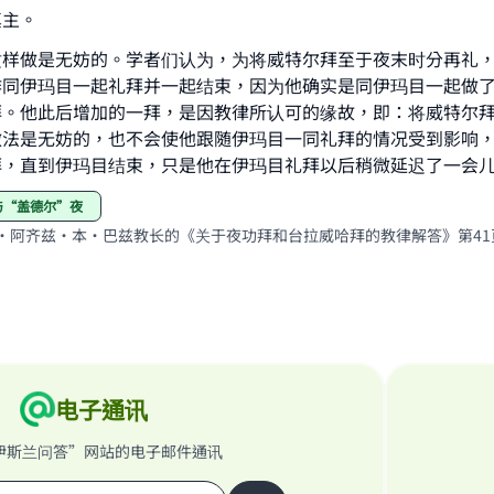
真主。
contribution today
这样做是无妨的。学者们认为，为将威特尔拜至于夜末时分再礼
Your support is crucial for our mission.
作同伊玛目一起礼拜并一起结束，因为他确实是同伊玛目一起做
拜。他此后增加的一拜，是因教律所认可的缘故，即：将威特尔
The Prophet (ﷺ) said:
做法是无妨的，也不会使他跟随伊玛目一同礼拜的情况受到影响
A person who leads others to doing what is good will earn t
拜，直到伊玛目结束，只是他在伊玛目礼拜以后稍微延迟了一会
same reward as those who do it."
拜与“盖德尔”夜
(MUSLIM, 1893)
·阿齐兹·本·巴兹教长的《关于夜功拜和台拉威哈拜的教律解答》第41
Support IslamQA
电子通讯
伊斯兰问答”网站的电子邮件通讯