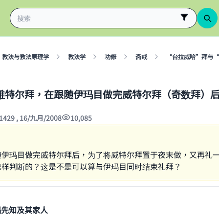
教法与教法原理学
教法学
功修
斋戒
“台拉威哈”拜与“
维特尔拜，在跟随伊玛目做完威特尔拜（奇数拜）
1429 , 16/九月/2008
10,085
随伊玛目做完威特尔拜后，为了将威特尔拜置于夜末做，又再礼
怎样判断的？这是不是可以算与伊玛目同时结束礼拜？
福先知及其家人
ke an impact on millions of lives with y