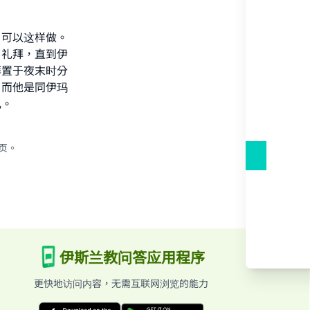
，可以这样做。
了礼拜，直到伊
拜置于夜末时分
，而他是同伊玛
he
儿。
页。
伊斯兰教问答应用程序
更快地访问内容，无需互联网浏览的能力