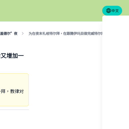
中文
盖德尔”夜
为在夜末礼维特尔拜，在跟随伊玛目做完威特尔拜（奇数拜）后又
后又增加一
一拜，教律对
our