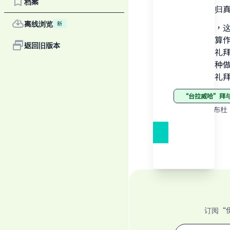
档案
一切赞颂全归
离线浏览
新
据我们所知，
这样做可以算
返回旧版本
玛目结束了礼
做。因此这种
"
目一起做了礼
“台拉威哈”
来源
:
摘自阿布杜
订阅“