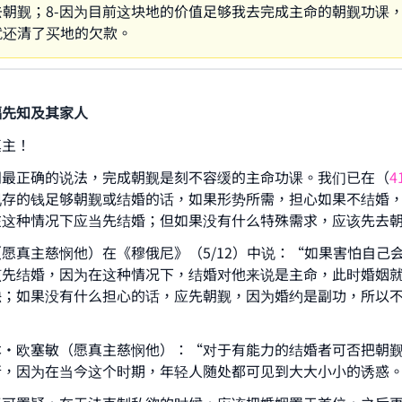
去朝觐；8-因为目前这块地的价值足够我去完成主命的朝觐功课
就还清了买地的欠款。
福先知及其家人
真主！
间最正确的说法，完成朝觐是刻不容缓的主命功课。我们已在（
4
现存的钱足够朝觐或结婚的话，如果形势所需，担心如果不结婚
在这种情况下应当先结婚；但如果没有什么特殊需求，应该先去
愿真主慈悯他）在《穆俄尼》（5/12）中说：“如果害怕自己
该先结婚，因为在这种情况下，结婚对他来说是主命，此时婚姻
缺；如果没有什么担心的话，应先朝觐，因为婚约是副功，所以
本・欧塞敏（愿真主慈悯他）：“对于有能力的结婚者可否把朝
行，因为在当今这个时期，年轻人随处都可见到大大小小的诱惑