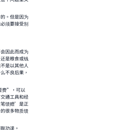
妨的。但是因为
他必须要接受别
不会因此而成为
，还是粮食或钱
他不是以其他人
什么不良后果，
经费”，可以
有交通工具和经
这笔馈赠’是正
者的很多物质馈
朝觐功课。