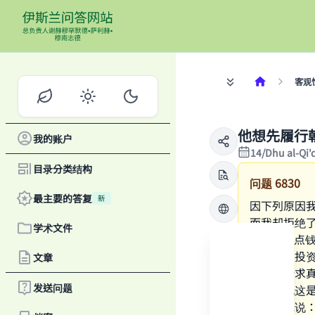
客观
他想先履行
我的账户
14/Dhu al-Qi
目录分类结构
问题
6830
最主要的答复
新
因下列原因
而我却拒绝
学术文件
的；3-这
觐。这项投
文章
邻居（祈求
发送问题
觐，他说这
朝觐，他说