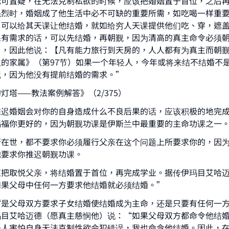
无可置疑，在无法克制私欲的时候，应该把婚姻置于首位，之后
强烈时，婚姻成了他生活中必不可缺的重要所需，如吃喝一样重
，可以给其天课让他结婚，就如给穷人天课提供他们吃、穿，遮
果有需求的话，可以先结婚，再朝觐，因为清高的真主命令必须
”，因此他说：【凡有能力旅行到天房的，人人都有为真主而朝
的家属》（第97节）如果一个年轻人，今年或将来结不结婚不
觐，因为他没有提前结婚的需求。”
灯塔——教法案例解答》（2/375）
推迟婚姻会对你的自身造成什么不良后果的话，应该积极的地完
赐福你更好的，因为朝觐功课是伊斯兰中最重要的主命功课之一
ke an impact on millions of lives with y
否在世，都不要求你必须履行父亲在这个问题上所要求你的，因
contribution today
他要求你推迟朝觐功课。
应把取悦父亲，将结婚置于首位，再完成学业。据传伊玛目艾哈
Your support is crucial for our mission.
如果父母中任何一方要求他结婚就必须结婚。”
The Prophet (ﷺ) said:
“是父母双方要求子女结婚使结婚成为主命，还是只要有任何一
A person who leads others to doing what is good will earn t
玛目艾哈迈德（愿真主慈悯他）说：“如果父母双方都命令他结
same reward as those who do it."
轻人害怕自身无法克制性欲会犯错误，我也命令他结婚。因此，