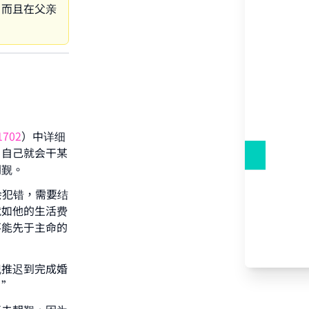
，而且在父亲
1702
）中详细
，自己就会干某
朝觐。
会犯错，需要结
就如他的生活费
不能先于主命的
觐推迟到完成婚
。”