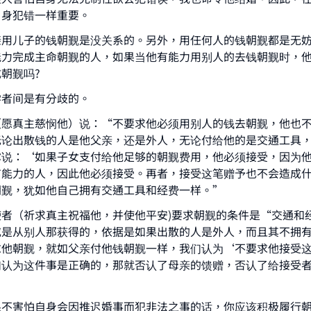
(MUSLIM, 1893)
自身犯错一样重要。
亲用儿子的钱朝觐是没关系的。另外，用任何人的钱朝觐都是无
能力完成主命朝觐的人，如果当他有能力用别人的去钱朝觐时，
Support IslamQA
朝觐吗?
学者间是有分歧的。
（愿真主慈悯他）说：“不要求他必须用别人的钱去朝觐，他也
无论出散钱的人是他父亲，还是外人，无论付给他的是交通工具
尔说：‘如果子女支付给他足够的朝觐费用，他必须接受，因为
有能力的人，因此他必须接受。再者，接受这笔赠予也不会造成
朝觐，犹如他自己拥有交通工具和经费一样。”
使者（祈求真主祝福他，并使他平安)要求朝觐的条件是“交通和
或是从别人那获得的，依据是如果出散的人是外人，而且其不拥
求他朝觐，就如父亲付他钱朝觐一样，我们认为‘不要求他接受
们认为这件事是正确的，那就否认了母亲的馈赠，否认了给接受
果不害怕自身会因推迟婚事而犯非法之事的话，你应该积极履行