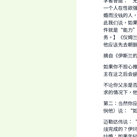
学者答道：“
一个人在性欲
婚而没钱的人
此我们说，如
件就是“能力
务。】《仪姆兰
他应该先去朝
摘自《伊斯兰的
如果你不担心
主在这之后会
Ma
不论你父亲是
求的情况下，
第二：当然你
悯他）说：“
迈勒达伟说：
"
须完成的？伊
结婚；如果年