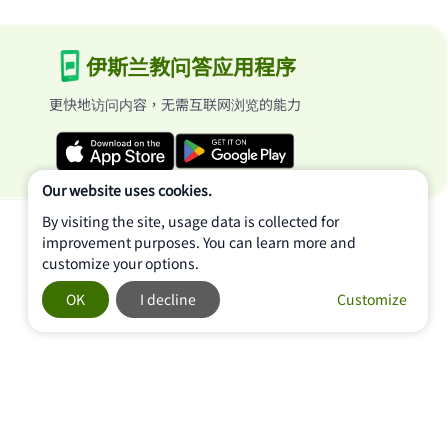
伊斯兰教问答应用程序
更快地访问内容，无需互联网浏览的能力
Our website uses cookies.
By visiting the site, usage data is collected for
improvement purposes. You can learn more and
customize your options.
OK
I decline
Customize