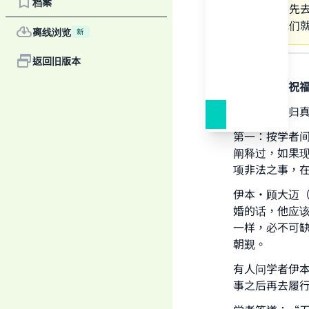
档案
们说我要先
去世前我们
离线浏览
新
答案
返回旧版本
感谢真主，祝
一切赞颂全归
第一：按学者
阐释过，如果
项非法之事，
伊本·顾大迈（
婚的话，他应
一样，必不可
朝觐。
有人问学者伊
事之后再去履