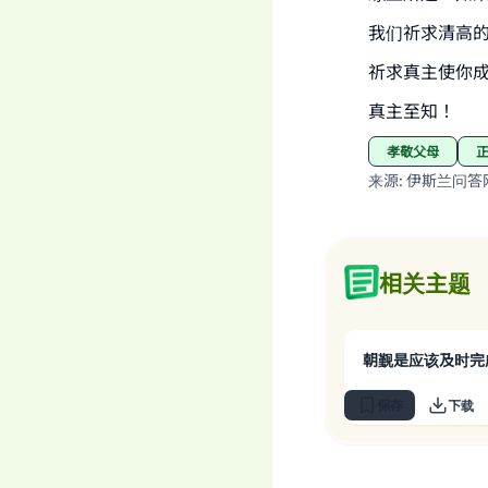
我们祈求清高
祈求真主使你
真主至知！
孝敬父母
来源
:
伊斯兰问答
相关主题
朝觐是应该及时完
保存
下载