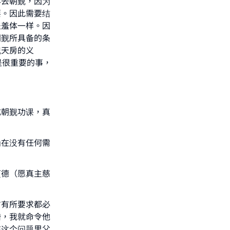
再去朝觐，因为
要。因此需要结
盖羞体一样。因
朝觐所具备的条
觐天房的义
是很重要的事，
成朝觐功课，真
。
our
为在没有任何需
迈德（愿真主慈
方有所要求都必
he
婚，我就命令他
在这个问题里父