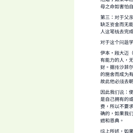
母之命如害怕
第三：对于父
缺乏资金而无
人这笔钱去完成
对于这个问题
伊本·顾大迈
有能力的人，
财。据传沙菲
的施舍而成为
故此他必须去
因此我们说：
是自己拥有的
费，所以不要
确的，如果我
赠和恩典。
综上所述，如