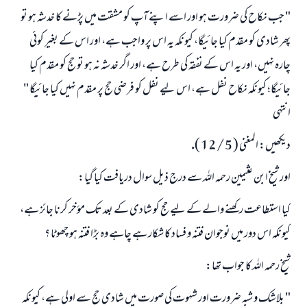
" جب نكاح كى ضرورت ہو اور اسے اپنے آپ كو مشقت ميں پڑنے كا خدشہ ہو تو
پھر شادى كو مقدم كيا جائيگا، كيونكہ يہ اس پر واجب ہے، اور اس كے بغير كوئى
چارہ نہيں، اور يہ اس كے نفقہ كى طرح ہے، اور اگر خدشہ نہ ہو تو حج كو مقدم كيا
جائيگا؛ كيونكہ نكاح نفل ہے، اس ليے نفل كو فرضى حج پر مقدم نہيں كيا جائيگا "
انتہى
ديكھيں: المغنى ( 5 / 12 ).
اور شيخ ابن عثيمين رحمہ اللہ سے درج ذيل سوال دريافت كيا گيا:
كيا استطاعت ركھنے والے كے ليے حج كو شادى كے بعد تك مؤخر كرنا جائز ہے،
كيونكہ اس دور ميں نوجوان فتنہ و فساد كا شكار ہے چاہے وہ بڑا فتنہ ہو چھوٹا ؟
شيخ رحمہ اللہ كا جواب تھا:
" بلاشك و شبہ ضرورت اور شہوت كى صورت ميں شادى حج سے اولى ہے، كيونكہ