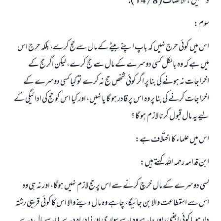
ديكھيں: الانصاف ( 8 / 14 ).
سوم:
اس ميں كوئى حرج نہيں كہ باپ اپنے بيٹے كے مال سےحج كرے، بلكہ حرج اس
ميں ہے كہ وہ بالكل كسى دوسرے كے مال سے حج كرے، ليكن اگر حج كے
اخراجات نہ ہونے كى بنا پر اگر كوئى شخص حج نہ كرے تو كيا كسى دوسرے كے
اخراجات كرنے كى بنا پر وہ اس پر قادر ہو گا يا نہيں، اور كيا اس كو حج كى ادائيگى كے
ليے يہ مال قبول كرنا لازم ہو گا ؟
اس ميں علماء كا اختلاف ہے:
ابن قدامہ رحمہ اللہ كہتے ہيں:
كسى دوسرے كے مال خرچ كرنے سے اس پر حج لازم نہيں ہوگا، اور نہ ہى وہ
اس سے استطاعت والا بن جائيگا، چاہے وہ مال دينے والا اس كا كوئى قريبى رشتہ
دار ہو يا كوئى اجنبى، اور چاہے وہ اسے سوارى اور زاد راہ دے يا اسے مال دے.