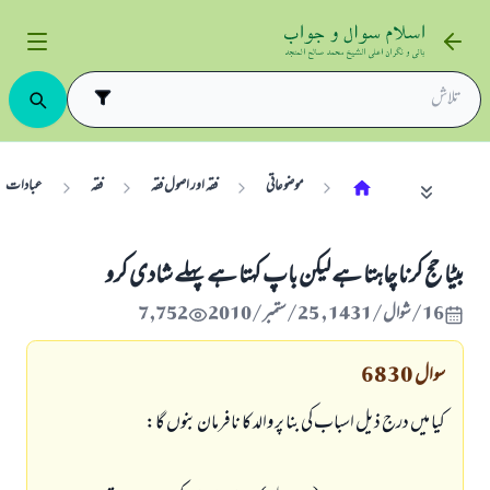
موضوعاتی
فقہ اور اصول فقہ
فقہ
عبادات
بيٹا حج كرنا چاہتا ہے ليكن باپ كہتا ہے پہلے شادى كرو
16/شوال/1431 , 25/ستمبر/2010
7,752
سوال
6830
كيا ميں درج ذيل اسباب كى بنا پر والد كا نافرمان بنوں گا: