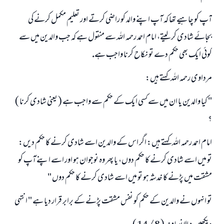
آپ كو چاہيے تھا كہ آپ اپنے والد كو راضى كرتے اور تعليم مكمل كرنے كى
بجائے شادى كر ليتے، امام احمد رحمہ اللہ سے منقول ہے كہ جب والدين ميں سے
كوئى ايك بھى حكم دے تو نكاح كرنا واجب ہے.
مرداوى رحمہ اللہ كہتے ہيں:
" كيا والدين يا ان ميں سے كسى ايك كے حكم سے واجب ہے ( يعنى شادى كرنا )
؟
امام احمد رحمہ اللہ كہتے ہيں: اگر اس كے والدين اسے شادى كرنے كا حكم ديں:
تو ميں اسے شادى كرنے كا حكم دوں، يا پھر وہ نوجوان ہو اور اسے اپنے آپ كو
مشقت ميں پڑنے كا خدشہ ہو تو ميں اسے شادى كرنے كا حكم دوں "
تو انہوں نے والدين كے حكم كو نفس مشقت پڑنے كے برابر قرار ديا ہے " انتہى