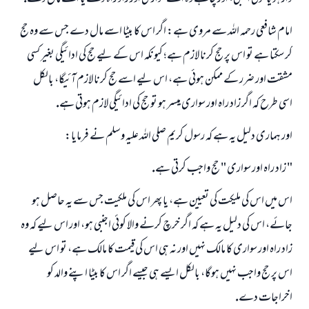
امام شافعى رحمہ اللہ سے مروى ہے: اگر اس كا بيٹا اسے مال دے جس سے وہ حج
كر سكتا ہے تو اس پر حج كرنا لازم ہے؛ كيونكہ اس كے ليے حج كى ادائيگى بغير كسى
مشقت اور ضرر كے ممكن ہوئى ہے، اس ليے اسے حج كرنا لازم آئيگا، بالكل
اسى طرح كہ اگر زاد راہ اور سوارى ميسر ہو تو حج كى ادائيگى لازم ہوتى ہے.
اور ہمارى دليل يہ ہے كہ رسول كريم صلى اللہ عليہ وسلم نے فرمايا:
" زاد راہ اور سوارى " حج واجب كرتى ہے.
اس ميں اس كى مليكت كى تعيين ہے، يا پھر اس كى ملكيت جس سے يہ حاصل ہو
جائے، اس كى دليل يہ ہے كہ اگر خرچ كرنے والا كوئى اجنبى ہو، اور اس ليے كہ وہ
زاد راہ اور سوارى كا مالك نہيں اور نہ ہى اس كى قيمت كا مالك ہے، تو اس ليے
اس پر حج واجب نہيں ہوگا، بالكل ايسے ہى جيسے اگر اس كا بيٹا اپنے والد كو
اخراجات دے.