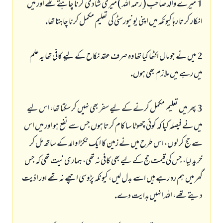
1 ـ ميرے والد صاحب ( رحمہ اللہ ) ميرى شادى كرنا چاہتے تھے اور ميں
انكار كرتا رہا كيونكہ ميں اپنى يونيورسٹى كى تعليم مكمل كرنا چاہتا تھا.
2 ـ ميں نے جو مال اكٹھا كيا تھا وہ صرف عقد نكاح كے ليے كافى تھا يہ علم
ميں رہے ميں ملازم بھى ہوں.
3 ـ پھر ميں تعليم مكمل كرنے كے ليے سفر بھى نہيں كر سكتا تھا، اس ليے
ميں نے فيصلہ كيا كہ كوئى چھوٹا سا كام كرتا ہوں جس سے نفع ہو اور ميں اس
سے حج كر لوں، اس طرح ميں نے زمين كا ايك ٹكڑا والد كے ساتھ مل كر
خريد ليا، جس كى قيمت حج كے ليے بھى كافى نہ تھى، ہمارى نيت تھى كہ جس
گھر ميں ہم رہ رہے ہيں اسے بدل ليں، كيونكہ پڑوسى اچھے نہ تھے اور اذيت
ديتے تھے، اللہ انہيں ہدايت دے.