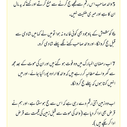
5ـ والد صاحب اس رقم سے مجھے حج كرنے سے منع كرتے اور كہتے كہ يہ مال
ان كا ہے اور ميرى ملكيت نہيں.
6 ـ كوشش كے باوجود بھى كوئى فائدہ نہ ہوا تو ميں نے كہا ميں شادى سے
قبل حج كرونگا، اور والد صاحب كہنے لگے پہلے شادى كرو.
7 ـ اب رمضان المبارك ميں وہ فوت ہو گئے ہيں اور ان كى موت كے بعد مجھ
سے گھر والے مطالبہ كر رہے ہيں كہ والد كا ارادہ پورا كيا جائے، اور ميں
انہيں كہتا ہوں كہ پہلے حج كرونگا.
ـ اب وہ زمين اتنى رقم دے رہى ہے كہ اس سے حج ہو سكتا ہے، اور ہم نے
قرض بھى ادا كر ديا ہے ( والد كى موت سے قبل زمين كى قيمت سے قرض
ادا كر چكے ہيں ).