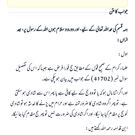
جواب کا متن
ہمہ قسم کی حمد اللہ تعالی کے لیے، اور دورو و سلام ہوں اللہ کے رسول پر، بعد
ازاں:
اول:
علماء كرام كےصحيح قول كے مطابق حج فورا فرض ہے جيسا كہ اس كى تفصيل
سوال نمبر ( 41702 ) كے جواب ميں بيان ہو چكى ہے.
اور اگر اتنا مال ہو كہ يا تو وہ حج كے ليے كافى ہے يا پھر اس سے شادى ہو سكتى
ہے، تو پھر اگر وہ شادى كا ضرورتمند ہے اور حرام ميں پڑنے كا خدشہ ہو تو شادى
كو حج پر مقدم كيا جائيگا، اور اگر شادى كى ضرورت نہيں تو پھر حج مقدم كيا جائيگا.
ابن قدامہ رحمہ اللہ كہتے ہيں: