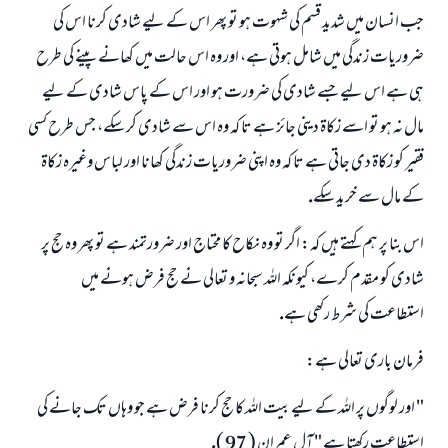
جب انسان ميں شديد قسم كى شہوت ہو تو پھر اس كے ليے شادى كرنا اس كى
ضروريات زندگى ميں شامل ہوتى ہے، اور وہ اس حالت ميں كھانے پينے كى طرح
ہى ہے اس ليے جسے شادى كى ضرورت ہو اور اس كے پاس شادى كے ليے
مال نہ ہو تو اسے زكاۃ دينى جائز ہے تا كہ وہ اس سے شادى كر سكے، جس طرح كسى
فقير كو زكاۃ دى جاتى ہے تا كہ وہ اپنى ضروريات زندگى كھانا اور لباس وغيرہ زكاۃ
كے مال سے خريد سكے.
اس بنا پر ہم كہتے ہيں كہ: اگر تو وہ نكاح كا محتاج اور ضرورتمند ہے تو پھر وہ حج پر
شادى كو مقدم كرے، كيونكہ اللہ سبحانہ و تعالى نے حج فرض ہونے ميں
استطاعت كى شرط ركھى ہے.
فرمان بارى تعالى ہے:
" اور لوگوں پر اللہ كے ليے بيت اللہ كا حج كرنا فرض ہے جو وہاں تك جانے كى
استطاعت ركھتا ہے " آل عمران ( 97 ).