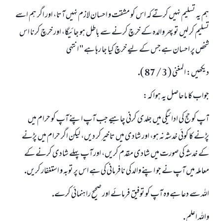
ہم يہ تسليم نہيں كرتے كہ اس كو مشقت و احسان لازم نہيں آتا، اور اگر ہم اسے
تسليم كر ليں تو پھر والدہ كے خرچ كرنے سے باطل ہو جائيگا، اور خرچ كرنا اس
شخص پر احسان ہے جس كے ليے خرچ كيا جا رہا ہے " انتہى
ديكھيں: المغنى ( 3 / 87 ).
جواب كا ماحاصل يہ ہوا كہ:
آپ كو حج كى ادائيگى ميں جلدى كرنى چاہيے جب آپ اپنے آپ كو حرام ميں
پڑنے كا كوئى خدشہ نہ ہو، اور شادى ميں تاخير كر ديں، ليكن اگر حرام ميں پڑنے
كے خدشہ كى صورت ميں شادى مقدم كريں، اور آپ پہلے شادى كرنے كے
معاملہ ميں آپ نے جو اپنے والد كى نافرمانى كى ہے اس پر توبہ و استغفار كريں.
اللہ سے دعا ہے وہ آپ كو توفيق فرمائے اور صحيح راہنمائى كرے.
واللہ اعلم .