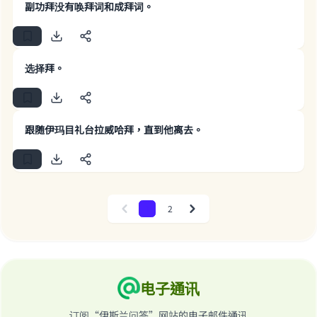
"A person who leads others to doing what is
副功拜没有唤拜词和成拜词。
good will earn the same reward as those who
do it."
(MUSLIM, 1893)
选择拜。
Support IslamQA
跟随伊玛目礼台拉威哈拜，直到他离去。
1
2
Previous
Next
电子通讯
订阅“伊斯兰问答”网站的电子邮件通讯