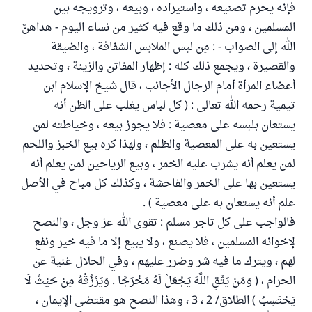
فإنه يحرم تصنيعه ، واستيراده ، وبيعه ، وترويجه بين
المسلمين ، ومن ذلك ما وقع فيه كثير من نساء اليوم - هداهنَّ
الله إلى الصواب - : مِن لبس الملابس الشفافة ، والضيقة
والقصيرة ، ويجمع ذلك كله : إظهار المفاتن والزينة ، وتحديد
أعضاء المرأة أمام الرجال الأجانب ، قال شيخ الإسلام ابن
تيمية رحمه الله تعالى : ( كل لباس يغلب على الظن أنه
يستعان بلبسه على معصية : فلا يجوز بيعه ، وخياطته لمن
يستعين به على المعصية والظلم ، ولهذا كره بيع الخبز واللحم
لمن يعلم أنه يشرب عليه الخمر ، وبيع الرياحين لمن يعلم أنه
يستعين بها على الخمر والفاحشة ، وكذلك كل مباح في الأصل
علم أنه يستعان به على معصية ) .
فالواجب على كل تاجر مسلم : تقوى الله عز وجل ، والنصح
لإخوانه المسلمين ، فلا يصنع ، ولا يبيع إلا ما فيه خير ونفع
لهم ، ويترك ما فيه شر وضرر عليهم ، وفي الحلال غنية عن
الحرام ، ( وَمَنْ يَتَّقِ اللَّهَ يَجْعَلْ لَهُ مَخْرَجًا . وَيَرْزُقْهُ مِنْ حَيْثُ لَا
يَحْتَسِبُ ) الطلاق/ 2 ، 3 ، وهذا النصح هو مقتضى الإيمان ،