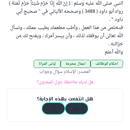
النبي صلى الله عليه وسلم : ( إنَّ الله إِذَا حَرَّمَ شَيْئاً حَرَّمَ ثَمَنَهُ )
رواه أبو داود ( 3488 ) وصححه الألباني في " صحيج أبي
داود " .
فتخلص من هذا العمل ، وأطب مطعمك بطيب عملك ، ونسأل
الله تعالى أن يوفقك لذلك ، وأن ييسر أمرك ، ويفتح لك من
خزائنه .
والله أعلم
أحكام الوظائف
أعمال محرمة
لباس المرأة
المصدر
:
الإسلام سؤال وجواب
هل لديك ملاحظة حول المحتوى؟
هل انتفعت بهذه الإجابة؟
نعم
لا