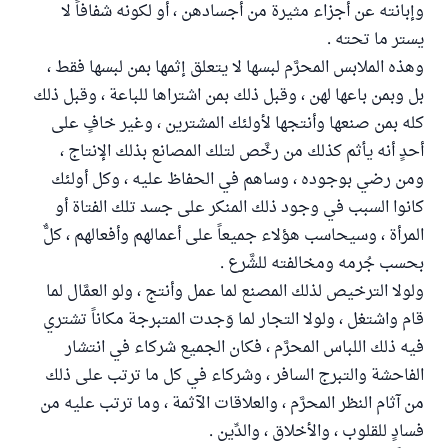
وإبانته عن أجزاء مثيرة من أجسادهن ، أو لكونه شفافاً لا
يستر ما تحته .
وهذه الملابس المحرَّم لبسها لا يتعلق إثمها بمن لبسها فقط ،
بل وبمن باعها لهن ، وقبل ذلك بمن اشتراها للباعة ، وقبل ذلك
كله بمن صنعها وأنتجها لأولئك المشترين ، وغير خافٍ على
أحدٍ أنه يأثم كذلك من رخَّص لتلك المصانع بذلك الإنتاج ،
ومن رضي بوجوده ، وساهم في الحفاظ عليه ، وكل أولئك
كانوا السبب في وجود ذلك المنكر على جسد تلك الفتاة أو
المرأة ، وسيحاسب هؤلاء جميعاً على أعمالهم وأفعالهم ، كلٌّ
بحسب جُرمه ومخالفته للشَّرع .
ولولا الترخيص لذلك المصنع لما عمل وأنتج ، ولو العمَّال لما
قام واشتغل ، ولولا التجار لما وَجدت المتبرجة مكاناً تشتري
فيه ذلك اللباس المحرَّم ، فكان الجميع شركاء في انتشار
الفاحشة والتبرج السافر ، وشركاء في كل ما ترتب على ذلك
من آثام النظر المحرَّم ، والعلاقات الآثمة ، وما ترتب عليه من
فسادٍ للقلوب ، والأخلاق ، والدِّين .