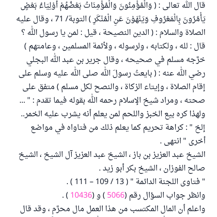
قال الله تعالى : ( وَالْمُؤْمِنُونَ وَالْمُؤْمِنَاتُ بَعْضُهُمْ أَوْلِيَاءُ بَعْضٍ
يَأْمُرُونَ بِالْمَعْرُوفِ وَيَنْهَوْنَ عَنِ الْمُنْكَرِ ) التوبة/ 71 ، وقال عليه
الصلاة والسلام : ( الدين النصيحة ، قيل : لمن يا رسول الله ؟
قال : لله ، ولكتابه ، ولرسوله ، ولأئمة المسلمين ، وعامتهم )
خرَّجه مسلم في صحيحه ، وقال جرير بن عبد الله البجلي
رضي الله عنه : ( بايعتُ رسولَ الله صلى الله عليه وسلم على
إقام الصلاة ، وإيتاء الزكاة ، والنصح لكل مسلم ) متفق على
صحته ، ومراد شيخ الإسلام رحمه الله بقوله فيما تقدم : " ...
ولهذا كره بيع الخبز واللحم لمن يعلم أنه يشرب عليه الخمر..
إلخ " : كراهة تحريم كما يعلم ذلك من فتاواه في مواضع
أخرى " انتهى .
الشيخ عبد العزيز بن باز ، الشيخ عبد العزيز آل الشيخ ، الشيخ
صالح الفوزان ، الشيخ بكر أبو زيد .
" فتاوى اللجنة الدائمة " ( 13 / 109 – 111 ) .
وانظر جواب السؤال رقم (
5066
) و (
10436
) .
واعلم أن المال المكتسب من هذا العمل مال محرَّم ، وقد قال