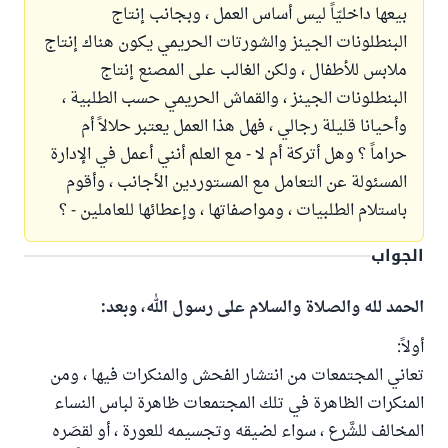
بيعها داخليّاً ليس أساس العمل ، وبجانب إنتاج
البنطلونات الجينز والشورتات الحريمي يكون هناك إنتاج
ملابس للأطفال ، ولكن الغالب على المصنع إنتاج
البنطلونات الجينز ، والقماش الحريمي حسب الطلبية ،
وأحيانا قليلة رجالي ، فهل هذا العمل يعتبر حلالاً أم
حراماً ؟ وهل أتركة أم لا - مع العلم أنني أعمل في الإدارة
المسئولة عن التعامل مع المستوردين الأجانب ، وأقوم
باستلام الطلبيات ، ومواصفاتها ، وإعطائها للعاملين - ؟
الجواب
الحمد لله والصلاة والسلام على رسول الله، وبعد:
أولاً:
تعاني المجتمعات من انتشار الفحش والمنكرات فيها ، ومن
المنكرات الظاهرة في تلك المجتمعات ظاهرة لباس النساء
المخالف للشَّرع ، سواء لضيقه وتجسيمه للعورة ، أو لقصَره