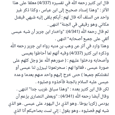
قال ابن كثير رحمه الله في تفسيره (4/337) معلقا على هذا
الأثر : "وهذا إسناد صحيح إلى ابن عباس ، وكذا ذكر غير
واحد من السلف أنه قال لهم : أيكم يلقى إليه شبهي فيقتل
مكاني وهو رفيقي في الجنة" انتهى .
ثم قال رحمه الله (4/341): "واختار ابن جرير أن شبه عيسى
ألقي على جميع أصحابه" انتهى .
وهذا وارد في أثر عن وهب بن منبه رواه ابن جرير رحمه الله
وذكره ابن كثير (4/337) وفيه أنهم لما أحاطوا بعيسى
وأصحابه ودخلوا عليهم : ( صورهم الله عز وجل كلهم على
صورة عيسى ، فقالوا لهم : سحرتمونا ليبرزن لنا عيسى أو
لنقتلنكم جميعا ) حتى خرج إليهم واحد منهم بعدما وعده
عيسى عليه السلام بالجنة فأخذوه وصلبوه .
لكن قال ابن كثير بعده : "وهذا سياق غريب جدا" انتهى .
وقال أيضا رحمه الله (4/341) : "وبعض النصارى يزعم أن
يودس زكريا يوطا ـ وهو الذي دل اليهود على عيسى ـ هو الذي
شبه لهم فصلبوه ، وهو يقول : إني لست بصاحبكم أنا الذي