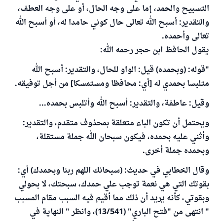
التسبيح والحمد، إما على وجه الحال، أو على وجه العطف،
والتقدير: أسبح الله تعالى حال كوني حامدا له، أو أسبح الله
تعالى وأحمده.
يقول الحافظ ابن حجر رحمه الله:
"قوله: (وبحمده) قيل: الواو للحال، والتقدير: أسبح الله
متلبسا بحمدي له [أي: محافظا ومستمسكا] من أجل توفيقه.
وقيل: عاطفة، والتقدير: أسبح الله وأتلبس بحمده...
ويحتمل أن تكون الباء متعلقة بمحذوف متقدم، والتقدير:
وأثني عليه بحمده، فيكون سبحان الله جملة مستقلة،
وبحمده جملة أخرى.
وقال الخطابي في حديث: (سبحانك اللهم ربنا وبحمدك) أي:
بقوتك التي هي نعمة توجب علي حمدك، سبحتك، لا بحولي
وبقوتي، كأنه يريد أن ذلك مما أقيم فيه السبب مقام المسبب
" انتهى من "فتح الباري" (13/541)، وانظر " النهاية في