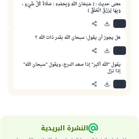
معنى حديث : ( سُبْحَانَ اللهِ وَبِحَمْدِهِ : صَلَاةُ كُلِّ شَيْءٍ ،
وَبِهَا يُرْزَقُ الْخَلْقُ )
هل يجوز أن يقول: سبحان الله بقدر ذات الله ؟
يقول "الله أكبر" إذا صعد الدرج، ويقول "سبحان الله"
إذا نزل
النشرة البريدية