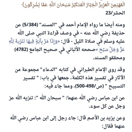
الْمُهَيْمِنُ الْعَزِيزُ الْجَبَّارُ الْمُتَكَبِّرُ سُبْحَانَ اللَّهِ عَمَّا يُشْرِكُونَ
الحشر/23
ومنه أيضا ما رواه الإمام أحمد في "المسند" (5/384) عن
حذيفة رضي الله عنه – في وصف قراءة النبي صلى الله
عليه وسلم في صلاة الليل - قال:
وَإِذَا مَرَّ بِآيَةٍ فِيهَا تَنْزِيهٌ لِلَّهِ
عَزَّ وَجَلَّ سَبَّحَ
صححه الألباني في صحيح الجامع (4782)
ومحققو المسند.
وقد روى الإمام الطبراني في كتابه "الدعاء" مجموعة من
الآثار في تفسير هذه الكلمة، جمعها في باب: " تفسير
التسبيح " (ص/498-500)، ومما جاء فيه:
عن ابن عباس رضي الله عنهما: " سبحان الله ": تنزيه الله عز
وجل عن كل سوء.
وعن يزيد بن الأصم قال: جاء رجل إلى ابن عباس رضي الله
عنهما فقال: