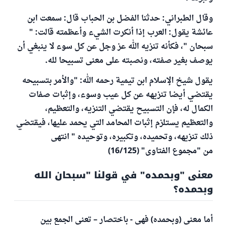
وقال الطبراني: حدثنا الفضل بن الحباب قال: سمعت ابن
عائشة يقول: العرب إذا أنكرت الشيء وأعظمته قالت: "
سبحان "، فكأنه تنزيه الله عز وجل عن كل سوء لا ينبغي أن
يوصف بغير صفته، ونصبته على معنى تسبيحا لله.
يقول شيخ الإسلام ابن تيمية رحمه الله: "والأمر بتسبيحه
يقتضي أيضا تنزيهه عن كل عيب وسوء، وإثبات صفات
الكمال له، فإن التسبيح يقتضي التنزيه، والتعظيم،
والتعظيم يستلزم إثبات المحامد التي يحمد عليها، فيقتضي
ذلك تنزيهه، وتحميده، وتكبيره، وتوحيده " انتهى
من "مجموع الفتاوى" (16/125)
معنى "وبحمده" في قولنا "سبحان الله
وبحمده؟
أما معنى (وبحمده) فهي - باختصار – تعني الجمع بين