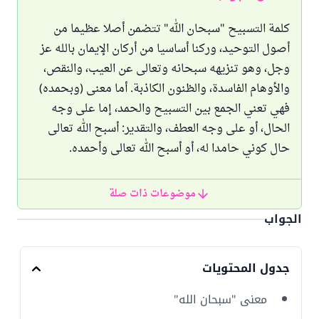
كلمة التسبيح "سبحان الله" تتضمن أصلا عظيما من
أصول التوحيد، وركنا أساسيا من أركان الإيمان بالله عز
وجل، وهو تنزيهه سبحانه وتعالى عن العيب، والنقص،
والأوهام الفاسدة، والظنون الكاذبة. أما معنى (وبحمده)
فهي تعني الجمع بين التسبيح والحمد، إما على وجه
الحال، أو على وجه العطف، والتقدير: أسبح الله تعالى
حال كوني حامدا له، أو أسبح الله تعالى وأحمده.
موضوعات ذات صلة
الجواب
جدول المحتويات
معنى "سبحان الله"