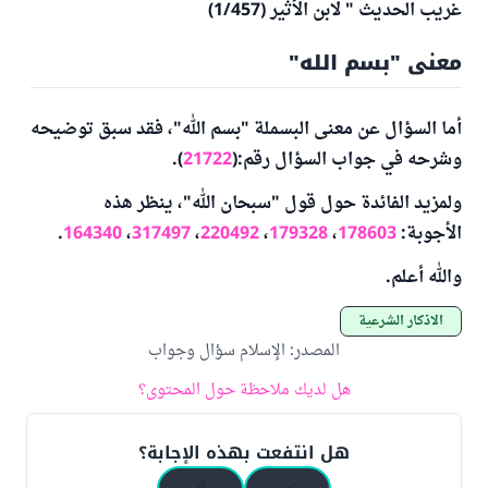
غريب الحديث " لابن الأثير (1/457)
معنى "بسم الله"
أما السؤال عن معنى البسملة "بسم الله"، فقد سبق توضيحه
وشرحه في جواب السؤال رقم:(
21722
).
ولمزيد الفائدة حول قول "سبحان الله"، ينظر هذه
الأجوبة:
178603
،
179328
،
220492
،
317497
،
164340
.
والله أعلم.
الأذكار الشرعية
المصدر
:
الإسلام سؤال وجواب
هل لديك ملاحظة حول المحتوى؟
هل انتفعت بهذه الإجابة؟