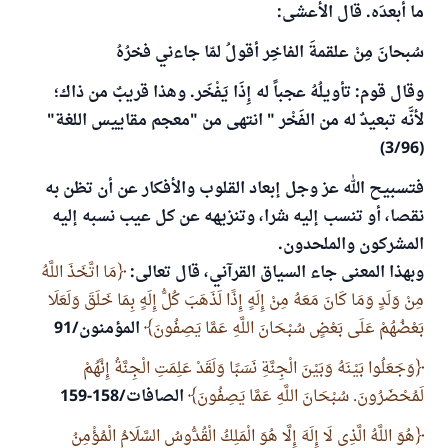
ما أبعدَه. قال الأعشى:
سُبحانَ مِنْ علقمةَ الفاخِر أقولُ لمّا جاءني فخرُهُ
وقال قوم: تأويلُهُ عجباً له إِذَا يَفْخَر. وهذا قريبٌ من ذاك؛
لأنَّه تبعيدٌ له من الفَخْر " انتهى من "معجم مقاييس اللغة"
(3/96)
فتسبيح الله عز وجل إبعاد القلوب والأفكار عن أن تظن به
نقصا، أو تنسب إليه شرا، وتنزيهه عن كل عيب نسبه إليه
المشركون والملحدون.
وبهذا المعنى جاء السياق القرآني، قال تعالى:
مَا اتَّخَذَ اللَّهُ
مِنْ وَلَدٍ وَمَا كَانَ مَعَهُ مِنْ إِلَهٍ إِذًا لَذَهَبَ كُلُّ إِلَهٍ بِمَا خَلَقَ وَلَعَلَا
بَعْضُهُمْ عَلَى بَعْضٍ سُبْحَانَ اللَّهِ عَمَّا يَصِفُونَ
المؤمنون/91
وَجَعَلُوا بَيْنَهُ وَبَيْنَ الْجِنَّةِ نَسَبًا وَلَقَدْ عَلِمَتِ الْجِنَّةُ إِنَّهُمْ
لَمُحْضَرُونَ. سُبْحَانَ اللَّهِ عَمَّا يَصِفُونَ
الصافات/158-159
هُوَ اللَّهُ الَّذِي لَا إِلَهَ إِلَّا هُوَ الْمَلِكُ الْقُدُّوسُ السَّلَامُ الْمُؤْمِنُ