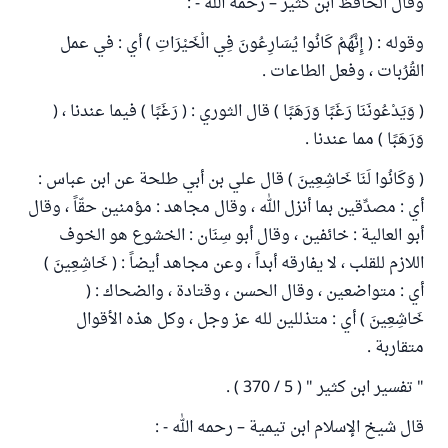
وقال الحافظ ابن كثير – رحمه الله - :
وقوله : ( إِنَّهُمْ كَانُوا يُسَارِعُونَ فِي الْخَيْرَاتِ ) أي : في عمل
القُرُبات ، وفعل الطاعات .
( وَيَدْعُونَنَا رَغَبًا وَرَهَبًا ) قال الثوري : ( رَغَبًا ) فيما عندنا ، (
وَرَهَبًا ) مما عندنا .
( وَكَانُوا لَنَا خَاشِعِينَ ) قال علي بن أبي طلحة عن ابن عباس :
أي : مصدِّقين بما أنزل الله ، وقال مجاهد : مؤمنين حقّاً ، وقال
أبو العالية : خائفين ، وقال أبو سِنَان : الخشوع هو الخوف
اللازم للقلب ، لا يفارقه أبداً ، وعن مجاهد أيضاً : ( خَاشِعِينَ )
أي : متواضعين ، وقال الحسن ، وقتادة ، والضحاك : (
خَاشِعِينَ ) أي : متذللين لله عز وجل ، وكل هذه الأقوال
متقاربة .
" تفسير ابن كثير " ( 5 / 370 ) .
قال شيخ الإسلام ابن تيمية – رحمه الله - :