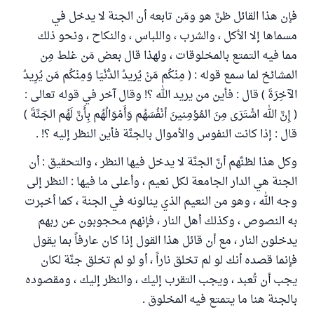
فإن هذا القائل ظنَّ هو ومَن تابعه أن الجنة لا يدخل في
مسماها إلا الأكل ، والشرب ، واللباس ، والنكاح ، ونحو ذلك
مما فيه التمتع بالمخلوقات ، ولهذا قال بعض مَن غلط مِن
المشائخ لما سمع قوله : ( مِنْكُم مَنْ يُريدُ الدُّنْيَا وَمِنْكُم مَن يُرِيدُ
الآخِرَةَ ) قال : فأين من يريد الله ؟! وقال آخر في قوله تعالى :
( إِنَّ الله اشْتَرَى مِنَ المُؤمِنينَ أنْفُسَهُم وَأَمْوَالُهُم بِأَنَّ لَهُم الجَنَّةَ )
قال : إذا كانت النفوس والأموال بالجنَّة فأين النظر إليه ؟! .
وكل هذا لظنِّهم أنَّ الجنَّة لا يدخل فيها النظر ، والتحقيق : أن
الجنة هي الدار الجامعة لكل نعيم ، وأعلى ما فيها : النظر إلى
وجه الله ، وهو من النعيم الذي ينالونه في الجنة ، كما أخبرت
به النصوص ، وكذلك أهل النار ، فإنهم محجوبون عن ربهم
يدخلون النار ، مع أن قائل هذا القول إذا كان عارفاً بما يقول
فإنما قصده أنك لو لم تخلق ناراً ، أو لو لم تخلق جنَّة لكان
يجب أن تُعبد ، ويجب التقرب إليك ، والنظر إليك ، ومقصوده
بالجنة هنا ما يتمتع فيه المخلوق .