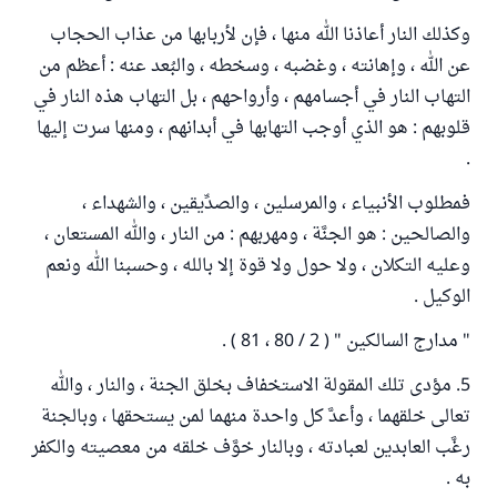
وكذلك النار أعاذنا الله منها ، فإن لأربابها من عذاب الحجاب
عن الله ، وإهانته ، وغضبه ، وسخطه ، والبُعد عنه : أعظم من
التهاب النار في أجسامهم ، وأرواحهم ، بل التهاب هذه النار في
قلوبهم : هو الذي أوجب التهابها في أبدانهم ، ومنها سرت إليها
.
فمطلوب الأنبياء ، والمرسلين ، والصدِّيقين ، والشهداء ،
والصالحين : هو الجنَّة ، ومهربهم : من النار ، والله المستعان ،
وعليه التكلان ، ولا حول ولا قوة إلا بالله ، وحسبنا الله ونعم
الوكيل .
" مدارج السالكين " ( 2 / 80 ، 81 ) .
5. مؤدى تلك المقولة الاستخفاف بخلق الجنة ، والنار ، والله
تعالى خلقهما ، وأعدَّ كل واحدة منهما لمن يستحقها ، وبالجنة
رغَّب العابدين لعبادته ، وبالنار خوَّف خلقه من معصيته والكفر
به .