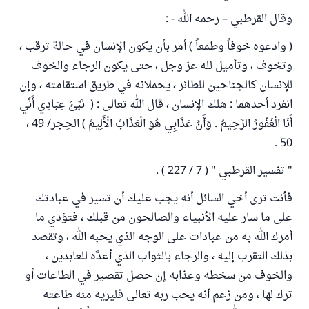
وقال القرطبي – رحمه الله - :
( وادعوه خوفاً وطمعاً ) أمر بأن يكون الإنسان في حالة ترقب ،
وتخوف ، وتأميل لله عز وجل ، حتى يكون الرجاء والخوف
للإنسان كالجناحين للطائر ، يحملانه في طريق استقامته ، وإن
انفرد أحدهما : هلك الإنسان ، قال الله تعالى : ( نَبِّئْ عِبَادِي أَنِّي
أَنَا الْغَفُورُ الرَّحِيمُ . وَأَنَّ عَذَابِي هُوَ الْعَذَابُ الْأَلِيمُ ) الحِجر/ 49 ،
50 .
" تفسير القرطبي " ( 7 / 227 ) .
فأنت ترى أخي السائل أنه يجب عليك أن تسير في عبادتك
على ما سار عليه الأنبياء والصالحون من قبلك ، فتؤدي ما
أمرك الله به من عبادات على الوجه الذي يحبه الله ، وتقصد
بذلك التقرب إليه ، والرجاء بالثواب الذي أعدَّه للعابدين ،
والخوف من سخطه وعذابه إن حصل تقصير في الطاعات أو
ترك لها ، ومن زعم أنه يحب ربه تعالى فليريه منه طاعته