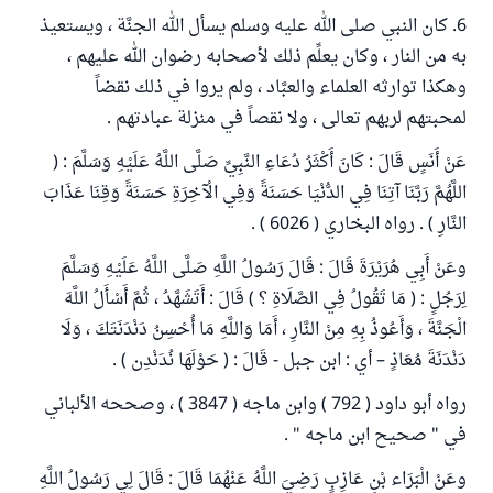
6. كان النبي صلى الله عليه وسلم يسأل الله الجنَّة ، ويستعيذ
به من النار ، وكان يعلِّم ذلك لأصحابه رضوان الله عليهم ،
وهكذا توارثه العلماء والعبَّاد ، ولم يروا في ذلك نقضاً
لمحبتهم لربهم تعالى ، ولا نقصاً في منزلة عبادتهم .
عَنْ أَنَسٍ قَالَ : كَانَ أَكْثَرُ دُعَاءِ النَّبِيِّ صَلَّى اللَّهُ عَلَيْهِ وَسَلَّمَ : (
اللَّهُمَّ رَبَّنَا آتِنَا فِي الدُّنْيَا حَسَنَةً وَفِي الْآخِرَةِ حَسَنَةً وَقِنَا عَذَابَ
النَّارِ ) . رواه البخاري ( 6026 ) .
وعَنْ أَبِي هُرَيْرَةَ قَالَ : قَالَ رَسُولُ اللَّهِ صَلَّى اللَّهُ عَلَيْهِ وَسَلَّمَ
لِرَجُلٍ : ( مَا تَقُولُ فِي الصَّلَاةِ ؟ ) قَالَ : أَتَشَهَّدُ ، ثُمَّ أَسْأَلُ اللَّهَ
الْجَنَّةَ ، وَأَعُوذُ بِهِ مِنْ النَّارِ ، أَمَا وَاللَّهِ مَا أُحْسِنُ دَنْدَنَتَكَ ، وَلَا
دَنْدَنَةَ مُعَاذٍ – أي : ابن جبل - قَالَ : ( حَوْلَهَا نُدَنْدِن ) .
رواه أبو داود ( 792 ) وابن ماجه ( 3847 ) ، وصححه الألباني
في " صحيح ابن ماجه " .
وعَنْ الْبَرَاء بْنِ عَازِبٍ رَضِيَ اللَّهُ عَنْهُمَا قَالَ : قَالَ لِي رَسُولُ اللَّهِ