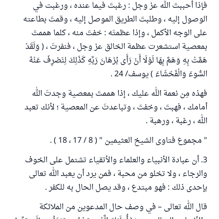
فإذا أحببتَ الله عز وجل : رغبتَ فيما عنده ، ورغبت في
الوصول إليه ، وطلبتَ الطريق الموصل إليه ، وقمتَ بطاعته
على الوجه الأكمل ، وإذا عظمتَه : خفتَ منه ، كلما هممتَ
بمعصية استشعرت عظمة الخالق عز وجل ، فنفرتَ ، ( وَلَقَدْ
هَمَّتْ بِهِ وَهَمَّ بِهَا لَوْلَا أَنْ رَأَى بُرْهَانَ رَبِّهِ كَذَلِكَ لِنَصْرِفَ عَنْهُ
السُّوءَ وَالْفَحْشَاءَ ) يوسف/ 24 .
فهذه مِن نعمة الله عليك ، إذا هممتَ بمعصية وجدتَ الله
أمامك ، فهبتَ ، وخفتَ ، وتباعدتَ عن المعصية ؛ لأنك تعبد
الله ، رغبة ، ورهبة .
" مجموع فتاوى الشيخ العثيمين " ( 8 / 17 ، 18 ) .
3. أن عبادة الأنبياء والعلماء والأتقياء تشتمل على الخوف
والرجاء ، ولا تخلو من محبة ، فمن يرد أن يعبد الله تعالى
بإحدى ذلك : فهو مبتدع ، وقد يصل الحال به للكفر .
قال الله تعالى – في وصف حال المدعوين من الملائكة