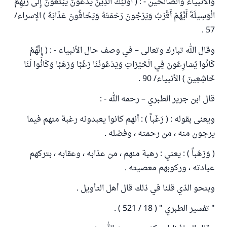
والأنبياء والصالحين - : ( أُولَئِكَ الَّذِينَ يَدْعُونَ يَبْتَغُونَ إِلَى رَبِّهِمُ
الْوَسِيلَةَ أَيُّهُمْ أَقْرَبُ وَيَرْجُونَ رَحْمَتَهُ وَيَخَافُونَ عَذَابَهُ ) الإسراء/
57 .
وقال الله تبارك وتعالى – في وصف حال الأنبياء - : ( إِِنَّهُمْ
كَانُوا يُسَارِعُونَ فِي الْخَيْرَاتِ وَيَدْعُونَنَا رَغَبًا وَرَهَبًا وَكَانُوا لَنَا
خَاشِعِينَ ) الأنبياء/ 90 .
قال ابن جرير الطبري – رحمه الله - :
ويعنى بقوله : ( رَغَباً ) : أنهم كانوا يعبدونه رغبة منهم فيما
يرجون منه ، من رحمته ، وفضله .
( وَرَهَباً ) : يعني : رهبة منهم ، من عذابه ، وعقابه ، بتركهم
عبادته ، وركوبهم معصيته .
وبنحو الذي قلنا في ذلك قال أهل التأويل .
" تفسير الطبري " ( 18 / 521 ) .