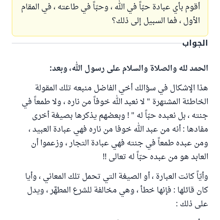
أقوم بأي عبادة حبّاً في الله ، وحبّاً في طاعته ، في المقام
الأول ، فما السبيل إلى ذلك؟
الجواب
الحمد لله والصلاة والسلام على رسول الله، وبعد:
هذا الإشكال في سؤالك أخي الفاضل منبعه تلك المقولة
الخاطئة المشتهرة " لا نعبد الله خوفاً من ناره ، ولا طمعاً في
جنته ، بل نعبده حبّاً له " ! وبعضهم يذكرها بصيغة أخرى
مفادها : أنه من عبد الله خوفا من ناره فهي عبادة العبيد ،
ومن عبده طمعاً في جنته فهي عبادة التجار ، وزعموا أن
العابد هو من عبده حبّاً له تعالى !!
وأيّاً كانت العبارة ، أو الصيغة التي تحمل تلك المعاني ، وأيا
كان قائلها : فإنها خطأ ، وهي مخالفة للشرع المطهَّر ، ويدل
على ذلك :