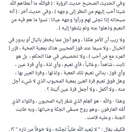
وفي الحديث الصحيح حديث الرؤية : ( فوالله ما أعطاهم الله
شيئا أحب إليهم من النظر إلى وجهه ) ، وفي حديث آخر : ( أنه
سبحانه إذا تجلى لهم ورأوا وجهه عيانا : نسوا ما هم فيه من
النعيم وذهلوا عنه ولم يلتفوا إليه ) .
ولا ريب أن الأمر هكذا ، وهو أجل مما يخطر بالبال أو يدور في
الخيال ، ولا سيما عند فوز المحبين هناك بمعية المحبة ، فإن (
المرء مع مَن أحب ) ، ولا تخصيص في هذا الحكم ، بل هو
ثابت ، شاهداً ، وغائباً ، فأي نعيم ، وأي لذة ، وأي قرة عين ،
وأي فوز ، يداني نعيم تلك المعية ، ولذتها ، وقرة العين بها ،
وهل فوق نعيم قرة العين بمعية المحبوب الذي لا شيء أجل
منه ، ولا أكمل ، ولا أجمل قرة عين ألبتة ؟ .
وهذا - والله - هو العِلم الذي شمَّر إليه المحبون ، واللواء الذي
أمَّه العارفون ، وهو روح مسمَّى الجنَّة وحياتها ، وبه طابت
الجنة ، وعليه قامت .
فكيف يقال : " لا يُعبد الله طلباً لجنَّته ، ولا خوفاً من ناره " ؟! .