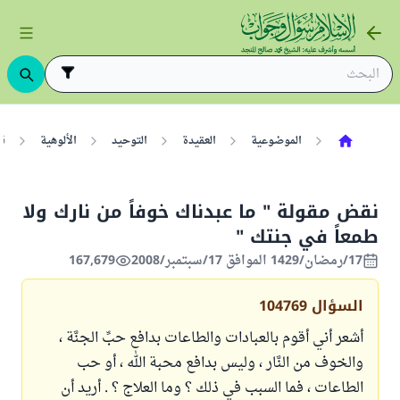
الموضوعية
العقيدة
التوحيد
الألوهية
نق
نقض مقولة " ما عبدناك خوفاً من نارك ولا
طمعاً في جنتك "
17/رمضان/1429 الموافق 17/سبتمبر/2008
167,679
السؤال
104769
أشعر أني أقوم بالعبادات والطاعات بدافع حبِّ الجنَّة ،
والخوف من النَّار ، وليس بدافع محبة الله ، أو حب
الطاعات ، فما السبب في ذلك ؟ وما العلاج ؟ . أريد أن