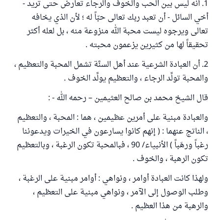
1. أنه ليس بين الحب والخوف والرجاء تعارض حتى تريد -
أخي السائل - أن تعبد ربك تعالى حبّاً له ؛ لأن الذي يخافه
تعالى ويرجوه ليست محبة الله منزوعة منه ، بل لعله أكثر
تحقيقاً لها من كثيرين يزعمون محبته .
2. أن العبادة الشرعية عند أهل السنَّة تشمل المحبة والتعظيم ،
والمحبة تولِّد الرجاء ، والتعظيم يولِّد الخوف .
قال الشيخ محمد بن صالح العثيمين – رحمه الله - :
والعبادة مبنية على أمرين عظيمين ، هما : المحبة ، والتعظيم
، الناتج عنهما : ( إنهم كانوا يسارعون في الخيرات ويدعوننا
رغباً ورهَباً ) الأنبياء/ 90 ، فبالمحبة تكون الرغبة ، وبالتعظيم
تكون الرهبة ، والخوف .
ولهذا كانت العبادة أوامر ، ونواهي : أوامر مبنية على الرغبة ،
وطلب الوصول إلى الآمر ، ونواهي مبنية على التعظيم ،
والرهبة من هذا العظيم .