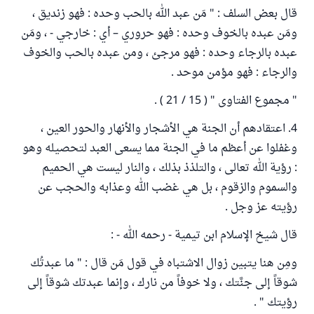
قال بعض السلف : " مَن عبد الله بالحب وحده : فهو زنديق ،
ومَن عبده بالخوف وحده : فهو حروري – أي : خارجي - ، ومَن
عبده بالرجاء وحده : فهو مرجئ ، ومن عبده بالحب والخوف
والرجاء : فهو مؤمن موحد .
" مجموع الفتاوى " ( 15 / 21 ) .
4. اعتقادهم أن الجنة هي الأشجار والأنهار والحور العين ،
وغفلوا عن أعظم ما في الجنة مما يسعى العبد لتحصيله وهو
: رؤية الله تعالى ، والتلذذ بذلك ، والنار ليست هي الحميم
والسموم والزقوم ، بل هي غضب الله وعذابه والحجب عن
رؤيته عز وجل .
قال شيخ الإسلام ابن تيمية - رحمه الله - :
ومِن هنا يتبين زوال الاشتباه في قول مَن قال : " ما عبدتُك
شوقاً إلى جنَّتك ، ولا خوفاً من نارك ، وإنما عبدتك شوقاً إلى
رؤيتك " .