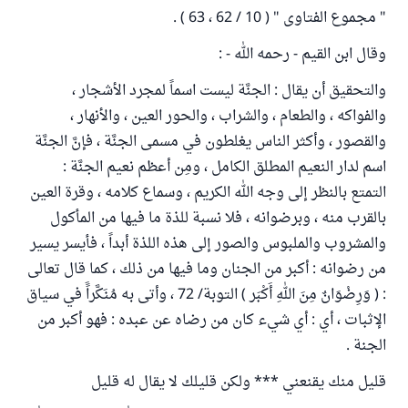
" مجموع الفتاوى " ( 10 / 62 ، 63 ) .
وقال ابن القيم - رحمه الله - :
والتحقيق أن يقال : الجنَّة ليست اسماً لمجرد الأشجار ،
والفواكه ، والطعام ، والشراب ، والحور العين ، والأنهار ،
والقصور ، وأكثر الناس يغلطون في مسمى الجنَّة ، فإنَّ الجنَّة
اسم لدار النعيم المطلق الكامل ، ومِن أعظم نعيم الجنَّة :
التمتع بالنظر إلى وجه الله الكريم ، وسماع كلامه ، وقرة العين
بالقرب منه ، وبرضوانه ، فلا نسبة للذة ما فيها من المأكول
والمشروب والملبوس والصور إلى هذه اللذة أبداً ، فأيسر يسير
من رضوانه : أكبر من الجنان وما فيها من ذلك ، كما قال تعالى
: ( وَرِضْوَانٌ مِنَ اللهِ أَكْبَر ) التوبة/ 72 ، وأتى به مُنَكَّراًَ في سياق
الإثبات ، أي : أي شيء كان من رضاه عن عبده : فهو أكبر من
الجنة .
قليل منك يقنعني *** ولكن قليلك لا يقال له قليل