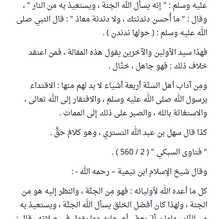
عليه وسلم : " إنه يسأل الله الجنة ، ويستعيذ به من النار " ،
وقال : " ما أُحسن دندنتك ، ولا دندنة معاذ " : قال النبي صلى
الله عليه وسلم : ( حولها ندندن ) .
فهذا سيد الأولين والآخرين يقول هذه المقالة ، فمن اعتقد
خلاف ذلك : فهو جاهل ، ختَّال .
ومِن آداب أهل السنَّة أربعة أشياء لا بد لهم منها : الاقتداء
برسول الله صلى الله عليه وسلم ، والافتقار إلى الله تعالى ،
والاستغاثة بالله ، والصبر على ذلك إلى الممات .
كذا قال سهل بن عبد الله التستري ، وهو كلامٌ حقٌّ .
" فتاوى السبكي " ( 2 / 560 ) .
وقال شيخ الإسلام ابن تيمية – رحمه الله - :
كل ما أعده الله لأوليائه : فهو مِن الجنَّة ، والنظر إليه هو من
الجنة ، ولهذا كان أفضل الخلق يسأل الله الجنَّة ، ويستعيذ به