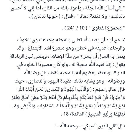
من النَّار ، ولما سألَ بعضَ أصحابه عما يقول في صلاته ، قال :
" إني أسأل الله الجنَّة ، وأعوذ بالله من النَّار ، أما إني لا أُحسن
دندنتك ، ولا دندنة معاذ " ، فقال : ( حولها ندندن ) .
" مجموع الفتاوى " ( 10 / 241 ) .
7. من أراد أن يعبد الله تعالى بالمحبَّة وحدها دون الخوف
والرجاء : فدينه في خطر ، وهو مبتدع أشد الابتداع ، وقد
يصل به الحال أن يخرج من ملَّة الإسلام ، وبعض كبار الزنادقة
يقول : إننا نعبد الله محبة له ، ولو كان مصيرنا الخلود في
النار !! ، ويعتقد بعضهم أنه بالمحبة فقط ينال رضا الله
ورضوانه ، وهو يشابه بذلك عقيدة اليهود والنصارى ، حيث
قال تعالى عنهم : ( وَقَالَتِ الْيَهُودُ وَالنَّصَارَى نَحْنُ أَبْنَاءُ اللَّهِ
وَأَحِبَّاؤُهُ قُلْ فَلِمَ يُعَذِّبُكُمْ بِذُنُوبِكُمْ بَلْ أَنْتُمْ بَشَرٌ مِمَّنْ خَلَقَ يَغْفِرُ
لِمَنْ يَشَاءُ وَيُعَذِّبُ مَنْ يَشَاءُ وَلِلَّهِ مُلْكُ السَّمَاوَاتِ وَالْأَرْضِ وَمَا
بَيْنَهُمَا وَإِلَيْهِ الْمَصِيرُ ) المائدة/ 18 .
قال تقي الدين السبكي – رحمه الله - :