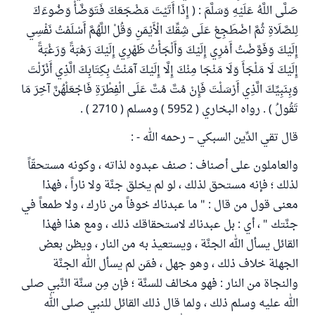
صَلَّى اللَّهُ عَلَيْهِ وَسَلَّمَ : ( إِذَا أَتَيْتَ مَضْجَعَكَ فَتَوَضَّأْ وَضُوءَكَ
لِلصَّلَاةِ ثُمَّ اضْطَجِعْ عَلَى شِقِّكَ الْأَيْمَنِ وَقُلْ اللَّهُمَّ أَسْلَمْتُ نَفْسِي
إِلَيْكَ وَفَوَّضْتُ أَمْرِي إِلَيْكَ وَأَلْجَأْتُ ظَهْرِي إِلَيْكَ رَهْبَةً وَرَغْبَةً
إِلَيْكَ لَا مَلْجَأَ وَلَا مَنْجَا مِنْكَ إِلَّا إِلَيْكَ آمَنْتُ بِكِتَابِكَ الَّذِي أَنْزَلْتَ
وَبِنَبِيِّكَ الَّذِي أَرْسَلْتَ فَإِنْ مُتَّ مُتَّ عَلَى الْفِطْرَةِ فَاجْعَلْهُنَّ آخِرَ مَا
تَقُولُ ) . رواه البخاري ( 5952 ) ومسلم ( 2710 ) .
قال تقي الدِّين السبكي – رحمه الله - :
والعاملون على أصناف : صنف عبدوه لذاته ، وكونه مستحقّاً
لذلك ؛ فإنه مستحق لذلك ، لو لم يخلق جنَّة ولا ناراً ، فهذا
معنى قول من قال : " ما عبدناك خوفاً من نارك ، ولا طمعاً في
جنَّتك " ، أي : بل عبدناك لاستحقاقك ذلك ، ومع هذا فهذا
القائل يسأل الله الجنَّة ، ويستعيذ به من النار ، ويظن بعض
الجهلة خلاف ذلك ، وهو جهل ، فمَن لم يسأل الله الجنَّة
والنجاة من النار : فهو مخالف للسنَّة ؛ فإن مِن سنَّة النَّبي صلى
الله عليه وسلم ذلك ، ولما قال ذلك القائل للنبي صلى الله