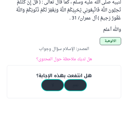
لنبيه صلى الله عليه وسلم ، كما قال تعالى : ( قُلْ إِنْ كُنْتُمْ
تُحِبُّونَ اللَّهَ فَاتَّبِعُونِي يُحْبِبْكُمُ اللَّهُ وَيَغْفِرْ لَكُمْ ذُنُوبَكُمْ وَاللَّهُ
غَفُورٌ رَحِيمٌ ) آل عمران/ 31 .
والله أعلم
الألوهية
المصدر
:
الإسلام سؤال وجواب
هل لديك ملاحظة حول المحتوى؟
هل انتفعت بهذه الإجابة؟
نعم
لا