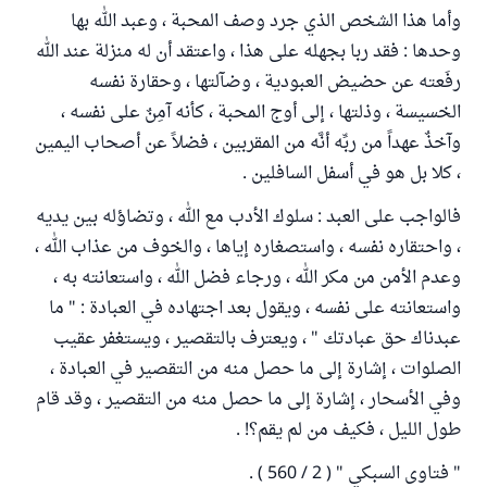
وأما هذا الشخص الذي جرد وصف المحبة ، وعبد الله بها
وحدها : فقد ربا بجهله على هذا ، واعتقد أن له منزلة عند الله
رفَعته عن حضيض العبودية ، وضآلتها ، وحقارة نفسه
الخسيسة ، وذلتها ، إلى أوج المحبة ، كأنه آمِنٌ على نفسه ،
وآخذٌ عهداً من ربِّه أنَّه من المقربين ، فضلاً عن أصحاب اليمين
، كلا بل هو في أسفل السافلين .
فالواجب على العبد : سلوك الأدب مع الله ، وتضاؤله بين يديه
، واحتقاره نفسه ، واستصغاره إياها ، والخوف من عذاب الله ،
وعدم الأمن من مكر الله ، ورجاء فضل الله ، واستعانته به ،
واستعانته على نفسه ، ويقول بعد اجتهاده في العبادة : " ما
عبدناك حق عبادتك " ، ويعترف بالتقصير ، ويستغفر عقيب
الصلوات ، إشارة إلى ما حصل منه من التقصير في العبادة ،
وفي الأسحار ، إشارة إلى ما حصل منه من التقصير ، وقد قام
طول الليل ، فكيف من لم يقم؟! .
" فتاوى السبكي " ( 2 / 560 ) .