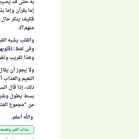
به حتى قد يصيح 
إما بقرآن وإما 
فكيف ينكر حال ال
منهم؟)،
والقلب يشبه القبر
وفى لفظ: (قلوبهم 
وهذا تقريب وتقري
ولا يجوز أن يقال
النعيم والعذاب أ
ذلك، إذا قال السا
بسط يطول وشرح ل
من "مجموع الفتاوى" (4/ 5
والله أعلم.
عذاب القبر ونعيمه