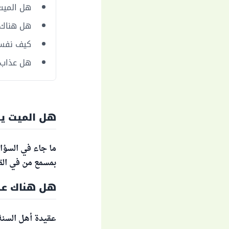
هل الميت
هل هناك 
كيف نفسر
هل عذاب 
هل الميت يس
ما جاء في السؤال
بمسمع من في القبور) فاطر/22، وقال تعالى: (فإ
هل هناك عذ
عقيدة أهل السنة