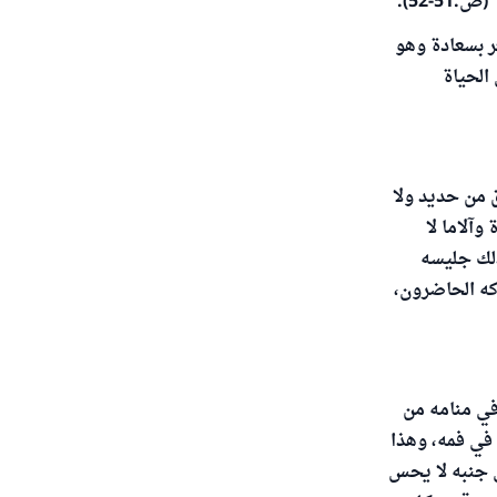
-52).
ر بسعادة وهو
الحياة
 من حديد ولا
وآلاما لا
ذلك جليسه
ركه الحاضرون،
في منامه من
 في فمه، وهذا
ى جنبه لا يحس