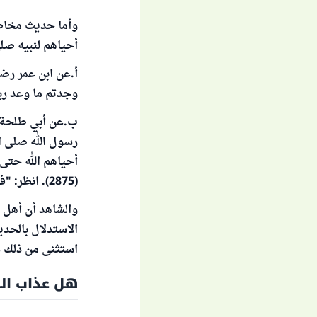
وأما حديث مخاطب
أحياهم لنبيه صلى
أ‌.عن ابن عمر رض
وجدتم ما وعد ربكم حق
ب‌.عن أبي طلحة ق
رسول الله صلى ال
(2875). انظر: "فتح الباري" (7/304).
والشاهد أن أهل ا
الاستدلال بالحد
استثنى من ذلك س
هل عذاب الق