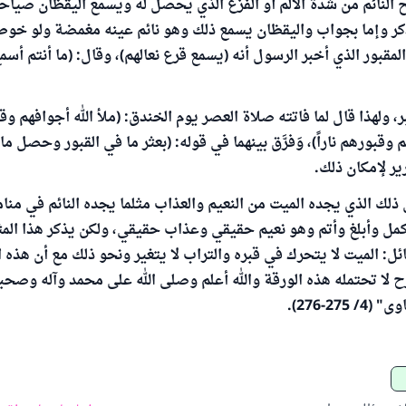
النائم من شدة الألم أو الفزع الذي يحصل له ويسمع اليقظان صياح
بذكر وإما بجواب واليقظان يسمع ذلك وهو نائم عينه مغمضة ولو خو
مقبور الذي أخبر الرسول أنه (يسمع قرع نعالهم)، وقال: (ما أنتم أسمع
، ولهذا قال لما فاتته صلاة العصر يوم الخندق: (ملأ الله أجوافهم وقبو
وقبورهم ناراً)، وَفرَّق بينهما في قوله: (بعثر ما في القبور وحصل م
ر لإمكان ذلك.
 ذلك الذي يجده الميت من النعيم والعذاب مثلما يجده النائم في منام
كمل وأبلغ وأتم وهو نعيم حقيقي وعذاب حقيقي، ولكن يذكر هذا المث
ئل: الميت لا يتحرك في قبره والتراب لا يتغير ونحو ذلك مع أن هذه ال
ا تحتمله هذه الورقة والله أعلم وصلى الله على محمد وآله وصحب
27-276).