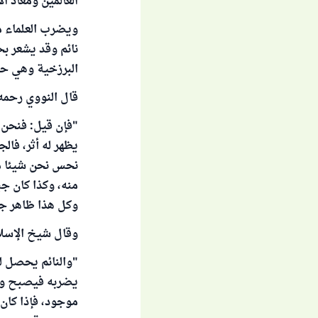
العالمين ومعاد ال
ويضرب العلماء مث
نائم وقد يشعر ب
البرزخية وهي حيا
قال النووي رحمه 
"فإن قيل: فنحن 
يظهر له أثر، فالج
نحس نحن شيئا منه
منه، وكذا كان جب
وكل هذا ظاهر جلى"
وقال شيخ الإسلام
"والنائم يحصل ل
يضربه فيصبح والو
موجود، فإذا كان