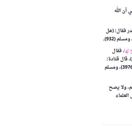
أن الله
در فقال: (هل
 لها
،
فقال
، قال قتادة:
أحياهم الله حتى أسمعهم قوله توبيخا وتصغيرا ونقمة وحسرة وندما. رواه البخاري (3976)، ومسلم
هم، ولا يصح
العلماء