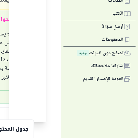
ولكنهم لا يمكن
المقالات
الكتب
ملخص الجوا
أرسل سؤالاً
1- الميت لا ي
المحفوظات
فيُحمل على حا
الذلة والصغار.
تصفح دون انترنت
جديد
2- من عقيدة أ
شاركنا ملاحظاتك
نعيماً وراحة 
3- عذاب القبر على الصحيح من أقوال العلماء يقع على الروح والجسد.
العودة للإصدار القديم
الجواب
جدول المحتو