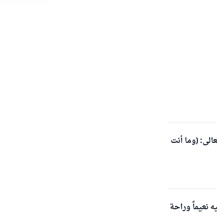
الى: (وما أنت
ه نعيماً وراحة