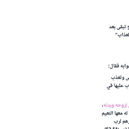
 تبقى بعد
لعذاب"
ابه فقال:
نفس وتعذب
ب عليها في
روحه وبدنه
،
ه معها النعيم
رهم لرب