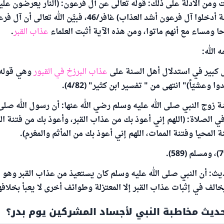
ومن الأدلة على ذلك: قوله تعالى عن آل فرعون: (النار يعرضون علي
ويوم تقوم الساعة أدخلوا آل فرعون أشد العذاب) غافر/46، فبيَّن ا
 ومساء مع أنهم ماتوا، ومن هذه الآية أثبت العلماء
عذاب القبر
.
 الله:
 كبير في استدلال أهل السنة على
عذاب البرزخ في القبور
وهي قوله ت
وعشيّاً)" انتهى من " تفسير ابن كثير" (4/82).
زوج النبي صلى الله عليه وسلم رضي الله عنها: أن رسول الله صلى ا
 الصلاة: (اللهم إني أعوذ بك من عذاب القبر، وأعوذ بك من فتنة ا
 المحيا وفتنة الممات، اللهم إني أعوذ بك من المأثم والمغرم).
ث: أن النبي صلى الله عليه وسلم كان يستعيذ من عذاب القبر وهو م
خالف في إثبات عذاب القبر إلا المعتزلة وطوائف أخرى لا يعبأ بخلافه
يث مخاطبة النبي لأجساد المشركين يوم بدر؟