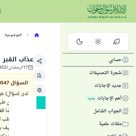
الموضوعية
عذاب القبر 
حسابي
17/رمضان/1422 الموافق 02/ديسمبر/2001
شجرة التصنيفات
السؤال
0547
جديد الإجابات
لدي (سؤال) غري
أهم الإجابات
جديد
النفع. ولكن طب
حيا؟ وأيضا فقد
الجواب الشامل
عندما خاطب ال
ملفات علمية
الله عنه كيف 