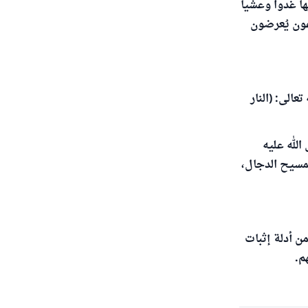
ها غدوا وعشيا
لله تعالى أن آل فرعون يُعرضون
عالى: (النار
لله عليه
لمسيح الدجال،
ن أدلة إثبات
م.