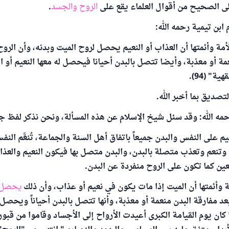
لى الصحيح من أقوال العلماء يقع على
الروح والجسد
.
ابن تيمية رحمه الله:
 وأئمتها أن العذاب أو النعيم يحصل لروح الميت وبدنه، وأن الروح
مة أو معذبة، وأيضا تتصل بالبدن أحيانا فيحصل له معها النعيم أو ا
ة" (94).
لتصديق بما أخبر الله.
حمه الله: وقد سئل شيخ الإسلام عن هذه المسألة، ونحن نذكر لفظ جو
يم على النفس والبدن جميعاً باتفاق أهل السنة والجماعة، تُنعَّم ال
وتنعم وتعذب متصلة بالبدن، والبدن متصل بها فيكون النعيم والعذا
ين كما تكون على الروح منفردة عن البدن.
وأئمتها أن الميت إذا مات يكون في نعيم أو عذاب، وأن ذلك
يحصل ل
عد مفارقة البدن منعمة أو معذبة، وأنها تتصل بالبدن أحياناً ويحصل ل
ا كان يوم القيامة الكبرى أعيدت الأرواح إلى الأجساد وقاموا من قبو