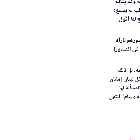
ه وقد يتكلم
طب لم يسمع:
 لما أقول
رهم ناراً)،
ا في الصدور)
ه، بل ذلك
ل لبيان إمكان
مسألة لها
ه وسلم" انتهى