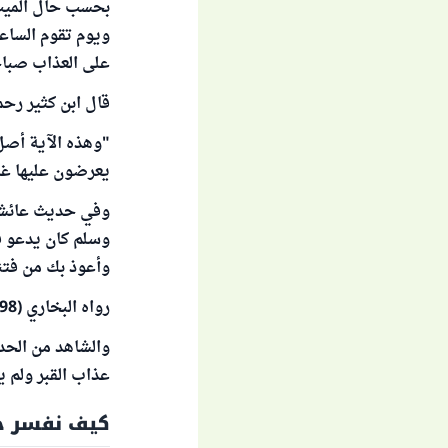
بحسب حال الميت 
على العذاب صباحا
قال ابن كثير رحمه
"وهذه الآية أصل
يعرضون عليها غدوا 
وفي حديث عائشة 
وسلم كان يدعو في
وأعوذ بك من فتنة
رواه البخاري (798)، ومسلم (589).
والشاهد من الحدي
عذاب القبر ولم ي
كيف نفسر حد