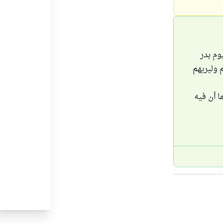
وم بدر
 وليريهم
ا أن فيه