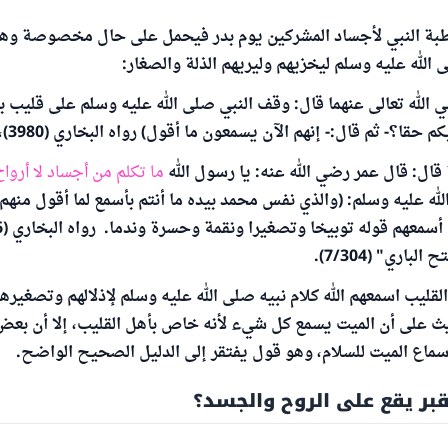
ة النبي لأجساد المشركين يوم بدر فيحمل على حال مخصوصة وهي 
 الله عليه وسلم ليخزيهم وليريهم الذلة والصغار:
ي الله تعالى عنهما قال: وقف النبي صلى الله عليه وسلم على قليب ب
ا؟- ثم قال:- إنهم الآن يسمعون ما أقول) رواه البخاري (3980)، ومسلم (932).
ال: قال عمر رضي الله عنه: يا رسول الله
ما تكلم من أجساد لا أرواح
له عليه وسلم: (والذي نفس محمد بيده ما أنتم بأسمع لما أقول منهم)
لقليب اسمعهم الله كلام نبيه صلى الله عليه وسلم لإذلالهم وتصغير
يث على أن الميت يسمع كل شيء لأنه خاص بأهل القليب، إلا أن بعض 
ماع الميت للسلام، وهو قول يفتقر إلى الدليل الصحيح الواضح.
بر يقع على الروح والجسد؟