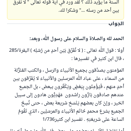
السنة ما يؤيد ذلك ؟ لقد ورد في آية قوله تعالى " لا نفرق
بين أحد من رسله ..." وشكرا لك.
الجواب
الحمد لله والصلاة والسلام على رسول الله، وبعد:
أولا : قول الله تعالى : ( لا نُفَرِّق بَيْن أحدٍ من رُسُلِه ) البقرة/285
، قال ابن كثير في تفسيرها :
المؤمنون يصدِّقون بجميع الأنبياء والرسل ، والكتب المُنَزَّلة
من السماء ، على عباد الله المرسلين والأنبياء لا يُفَرِّقون بين
أحدٍ منهم ، فَيُؤْمِنُون بِبَعْضٍ ويَكْفُرون ببعض ، بل الجميع
عندهم صادقون بَارُّون راشدون مَهْدِيُّون هادون إلى سبيل
الخير ، وإنْ كان بعضهم يَنْسَخ شريعة بعض ، حتى نُسِخَ
الجميع بشرع محمدٍ خَاتَم الأنبياء والمرسَلِين ، الذي تَقُومُ
الساعة على شريعَتِهِ . تفسير ابن كثير1/736