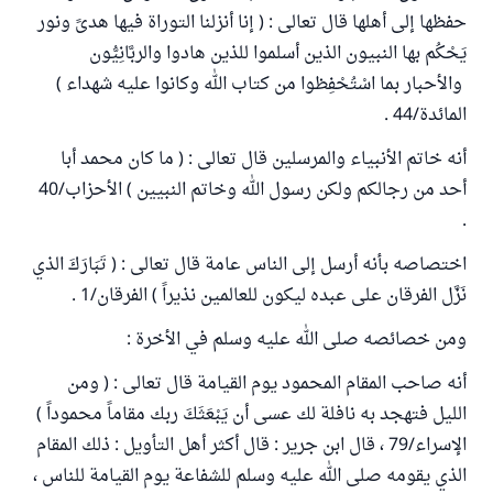
حفظها إلى أهلها قال تعالى : ( إنا أنزلنا التوراة فيها هدىً ونور
يَحْكُم بها النبيون الذين أسلموا للذين هادوا والربَّانِيُّون
والأحبار بما اسْتُحْفِظوا من كتاب الله وكانوا عليه شهداء )
المائدة/44 .
أنه خاتم الأنبياء والمرسلين قال تعالى : ( ما كان محمد أبا
أحد من رجالكم ولكن رسول الله وخاتم النبيين ) الأحزاب/40
.
اختصاصه بأنه أرسل إلى الناس عامة قال تعالى : ( تَبَارَكَ الذي
نَزَّل الفرقان على عبده ليكون للعالمين نذيراً ) الفرقان/1 .
ومن خصائصه صلى الله عليه وسلم في الأخرة :
أنه صاحب المقام المحمود يوم القيامة قال تعالى : ( ومن
الليل فتهجد به نافلة لك عسى أن يَبْعَثَكَ ربك مقاماً محموداً )
الإسراء/79 ، قال ابن جرير : قال أكثر أهل التأويل : ذلك المقام
الذي يقومه صلى الله عليه وسلم للشفاعة يوم القيامة للناس ،