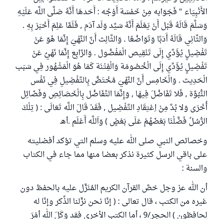
الأَنْبِيَاء " فَجَوَابه مِنْ خَمْسَة أَوْجُه : أَحَدهَا أَنَّهُ صَلَّى اللَّه عَلَيْهِ
وَسَلَّمَ قَالَهُ قَبْل أَنْ يَعْلَمَ أَنَّهُ سَيِّد وَلَد آدَم , فَلَمَّا عَلِمَ أَخْبَرَ بِهِ .
وَالثَّانِي قَالَهُ أَدَبًا وَتَوَاضُعًا . وَالثَّالِث أَنَّ النَّهْيَ إِنَّمَا هُوَ عَنْ
تَفْضِيلٍ يُؤَدِّي إِلَى تَنْقِيص الْمَفْضُول . وَالرَّابِع إِنَّمَا نَهْيٌ عَنْ
تَفْضِيلٍ يُؤَدِّي إِلَى الْخُصُومَة وَالْفِتْنَة كَمَا هُوَ الْمَشْهُور فِي سَبَب
الْحَدِيث . وَالْخَامِس أَنَّ النَّهْيَ مُخْتَصٌّ بِالتَّفْضِيلِ فِي نَفْس
النُّبُوَّة , فَلا تَفَاضُلَ فِيهَا , وَإِنَّمَا التَّفَاضُل بِالْخَصَائِصِ وَفَضَائِل
أُخْرَى وَلا بُدَّ مِنْ اِعْتِقَادِ التَّفْضِيل , فَقَدْ قَالَ اللَّه تَعَالَى : ( تِلْكَ
الرُّسُلُ فَضَّلْنَا بَعْضَهُمْ عَلَى بَعْضٍ ) وَاَللَّه أَعْلَم .أهـ
وخصائص النبي صلى الله عليه وسلم التي تؤكد أفضليته
على باقي الرسل كثيرة نذكر بعضا منها مما جاء في الكتاب
والسنة :
أن الله عز وجل خصَّ القرآن الكريم المُنَزَّل عليه بالحفظ دون
غيره من الكتب ، قال تعالى : ( إنّا نحن نزَّلنا الذِّكر وإنّا له
لحافظون ) الحجر/9 ، أما الكتب الأخرى فقد وَكَلَ الله أمْرَ