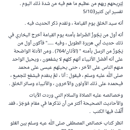
لِيُرِيحهم ربهم من عظيم ما هم فيه من شدة ذلك اليوم .
تفسير ابن كثير5/103
أنه سيد الخلق يوم القيامة ، وتقدم ذكر الحديث فيه .
أنه أول من يَجُوزُ الصِّراط بأمته يوم القيامة أخرج البخاري في
ذلك حديث أبي هريرة الطويل ، وفيه ….." فأكون أول من
يَجُوزُ من الرسل بأمته " (الأذان/764) . ومن الأدلة الواضحة
على أنه أفضل الأنبياء أنهم كلهم لا يشفعون ، ويحيل الواحد
منهم الناس على الآخر ، حتى يحيلهم عيسى على محمد
صلى الله عليه وسلم ، فيقول : أنا ، ثمَّ يتقدم فيشفع للجميع ،
فيحمده على ذلك الأولون والآخرون ، والأنبياء وسائر الخلق .
وخصائصه عليه الصلاة والسلام التي وردت الآيات
والأحاديث الصحيحة أكثر من أن نذكرها في مقام مُوجَز ، فقد
أُلِّفَتْ فيها الكتب .
انظر كتاب خصائص المصطفى صلى الله عيه وسلم بين الغلو