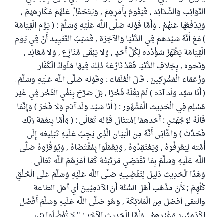
النَّوَائِب وَالشَّدَائِد , فَيَقُومُ بِأَمْرِهِمْ , وَيَتَحَمَّلُ عَنْهُمْ مَكَارِههمْ ,
وَيَدْفَعُهَا عَنْهُمْ . وَأَمَّا قَوْله صَلَّى اللَّه عَلَيْهِ وَسَلَّمَ : ( يَوْم الْقِيَامَة
) مَعَ أَنَّهُ سَيِّدهمْ فِي الدُّنْيَا وَالآخِرَة , فَسَبَبُ التَّقْيِيد أَنَّ فِي يَوْم
الْقِيَامَة يَظْهَرُ سُؤْدُده لِكُلِّ أَحَدٍ , وَلا يَبْقَى مُنَازِع , وَلا مُعَانِد ,
وَنَحْوه , بِخِلافِ الدُّنْيَا فَقَدْ نَازَعَهُ ذَلِكَ فِيهَا مُلُوكُ الْكُفَّار
وَزُعَمَاء الْمُشْرِكِينَ . قَالَ الْعُلَمَاء : وَقَوْله صَلَّى اللَّه عَلَيْهِ وَسَلَّمَ :
( أَنَا سَيِّد وَلَد آدَم ) لَمْ يَقُلْهُ فَخْرًا , بَلْ صَرَّحَ بِنَفْيِ الْفَخْر فِي غَيْر
مُسْلِم فِي الْحَدِيث الْمَشْهُور : ( أَنَا سَيِّد وَلَد آدَم وَلا فَخْرَ ) وَإِنَّمَا
قَالَهُ لِوَجْهَيْنِ : أَحَدهمَا اِمْتِثَال قَوْله تَعَالَى : ( وَأَمَّا بِنِعْمَةِ رَبِّك
فَحَدِّثْ ) وَالثَّانِي أَنَّهُ مِنْ الْبَيَان الَّذِي يَجِبُ عَلَيْهِ تَبْلِيغه إِلَى
أُمَّته لِيَعْرِفُوهُ , وَيَعْتَقِدُوهُ , وَيَعْمَلُوا بِمُقْتَضَاهُ , وَيُوَقِّرُوهُ صَلَّى
اللَّه عَلَيْهِ وَسَلَّمَ بِمَا تَقْتَضِي مَرْتَبَتُهُ كَمَا أَمَرَهُمْ اللَّه تَعَالَى .
وَهَذَا الْحَدِيث دَلِيل لِتَفْضِيلِهِ صَلَّى اللَّه عَلَيْهِ وَسَلَّمَ عَلَى الْخَلْقِ
كُلِّهِمْ ; لأَنَّ مَذْهَب أَهْل السُّنَّة أَنَّ الآدَمِيِّينَ أي أهل الطاعة
والتقى أفضل مِنْ الْمَلائِكَة , وَهُوَ صَلَّى اللَّه عَلَيْهِ وَسَلَّمَ أَفْضَل
الآدَمِيِّينَ وَغَيْرهمْ . وَأَمَّا الْحَدِيث الآخَر : " لا تُفَضِّلُوا بَيْن