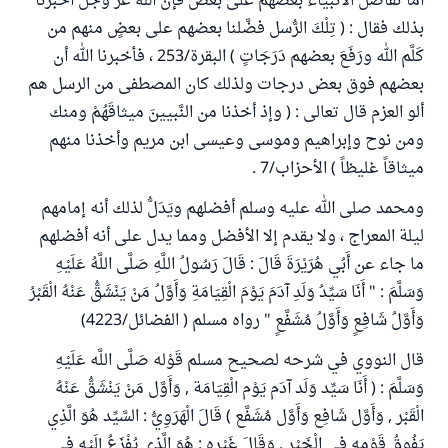
أما تفاضل الأنبياء بعضهم على بعض فإن الله عز وجل أخبرنا
بذلك فقال : ( تِلْكَ الرُّسل فضَّلنا بعضهم على بعضٍ منهم من
كَلَّم الله ورَفَعَ بعضهم دَرَجَاتٍ ) البقرة/253 ، فأخبرنا الله أن
بعضهم فوق بعض درجات ولذلك كان المصطفى من الرسل هم
ألو العزم قال تعالى : ( وإذ أخذنا من النَّبيينَ ميثاقَهُمْ ومنك
ومن نوح وإبراهيم وموسى وعيسى ابن مريم وأخذنا منهم
ميثاقاً غليظاً ) الأحزاب/7 .
ومحمد صلى الله عليه وسلم أفضلهم ويَدَلُّ لذلك أنه إمامهم
ليلة المعراج ، ولا يقدم إلا الأفضل ومما يدل على أنه أفضلهم
ما جاء عن أَبُي هُرَيْرَةَ قَالَ : قَالَ رَسُولُ اللَّهِ صَلَّى اللَّهُ عَلَيْهِ
وَسَلَّمَ : " أَنَا سَيِّدُ وَلَدِ آدَمَ يَوْمَ الْقِيَامَةِ وَأَوَّلُ مَنْ يَنْشَقُّ عَنْهُ الْقَبْرُ
وَأَوَّلُ شَافِعٍ وَأَوَّلُ مُشَفَّعٍ " رواه مسلم ( الفضائل/4223)
قال النووي في شرحه لصحيح مسلم قَوْله صَلَّى اللَّه عَلَيْهِ
وَسَلَّمَ : ( أَنَا سَيِّد وَلَد آدَم يَوْم الْقِيَامَة , وَأَوَّل مَنْ يَنْشَقُّ عَنْهُ
الْقَبْر , وَأَوَّل شَافِع وَأَوَّل مُشَفَّع ) قَالَ الْهَرَوِيُّ : السَّيِّد هُوَ الَّذِي
يَفُوقُ قَوْمه فِي الْخَيْر , وَقَالَ غَيْره : هُوَ الَّذِي يُفْزَعُ إِلَيْهِ فِي