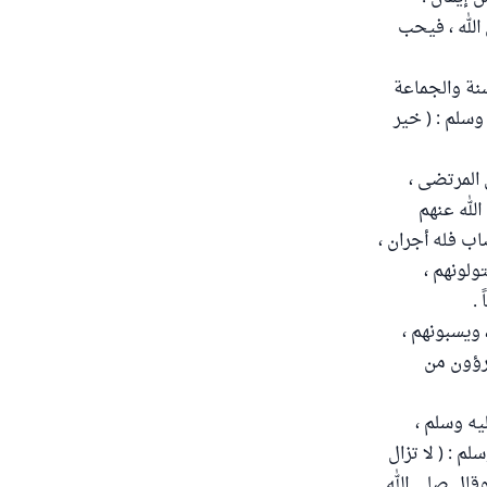
ي الله ، فيحب
نة والجماعة
وسلم : ( خير
 المرتضى ،
الله عنهم
ب فله أجران ،
ولونهم ،
.
ويسبونهم ،
برؤون من
ليه وسلم ،
م : ( لا تزال
قال صلى الله