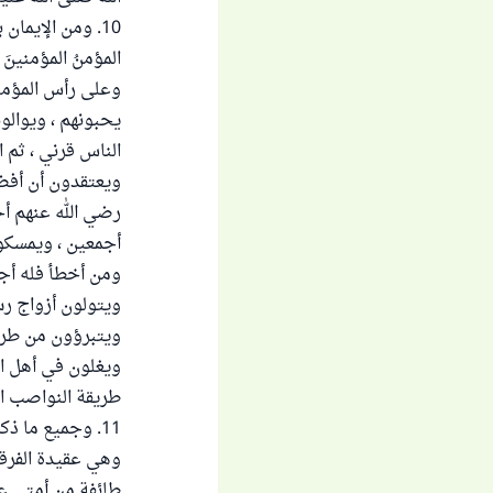
10. ومن الإيمان
المؤمنُ المؤمنينَ
وعلى رأس المؤمني
يحبونهم ، ويوالون
الناس قرني ، ثم ا
ويعتقدون أن أفضله
رضي الله عنهم أجم
أجمعين ، ويمسكو
ومن أخطأ فله أجر
ويتولون أزواج رس
ويتبرؤون من طري
ويغلون في أهل الب
طريقة النواصب ال
11. وجميع ما ذ
وهي عقيدة الفرقة 
طائفة من أمتي عل