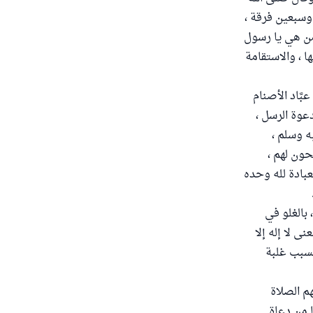
وسبعين فرقة ،
 من هي يا رسول
ا ، والاستقامة
َّاد الأصنام
دعوة الرسل ،
ه وسلم ،
حون لهم ،
عبادة لله وحده
بالغلو في
نى لا إله إلا
بسبب غلبة
هم الصلاة
ا من دعاة