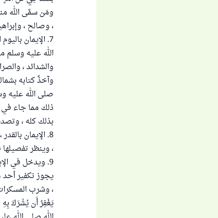
ومَن سمَّى الله م
، وصالح ، وإبراهي
7. الإيمان باليو
الله عليه وسلم ما
والشدائد ، والصرا
وآخذٌ كتابه بشمال
صلى الله عليه وسلم
ذلك مما جاء في ا
بذلك كله ، وتصديق
8. الإيمان بالقدر
، وينظر تفصيلها ف
9. ويدخل في الإي
يجوز تكفير أحد من
، وشرب المسكرات ، 
الله صلى الله علي