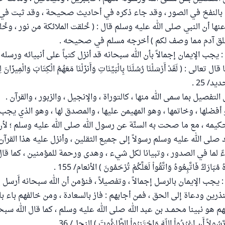
 بالنفخ في الصور ، وقد جاء ذكره في أحاديث صحيحة ، وقد ثبت ف
ها أن النبي صلى الله عليه وسلم قال : ( خُلقت الملائكة من نور ، وخُ
خُلق آدم مما وصف لكم ) أخرجه مسلم في صحيحه .
ب : يجب الإيمان إجمالاً بأن الله سبحانه قد أنزل كتباً على أنبيائه ورسله
الى : ( لَقَدْ أَرْسَلْنَا رُسُلَنَا بِالْبَيِّنَاتِ وَأَنزَلْنَا مَعَهُمُ الْكِتَابَ وَالْمِيزَانَ لِ
يد/ 25 .
تفصيل بما سمى الله منها ، كالتوراة ، والإنجيل ، والزبور ، والقرآن .
 أفضلها ، وخاتمها ، وهو المهيمن عليها ، والمصدق لها ، وهو الذي يج
حكيمه ، مع ما صحت به السنَّة عن رسول الله صلى الله عليه وسلم ؛ لأن
لى الله عليه وسلم رسولاً إلى جميع الثقلين ، وأنزل عليه هذا القرآن
 لما في الصدور ، وتبيانا لكل شيء ، وهدى ورحمة للمؤمنين ، كما قال 
 مُبَارَكٌ فَاتَّبِعُوهُ وَاتَّقُواْ لَعَلَّكُمْ تُرْحَمُونَ ) الأنعام/ 155 .
ل : يجب الإيمان بالرسل إجمالاً ، وتفصيلاً ، فنؤمن أن الله سبحانه أَرسل 
ين ودعاة إلى الحق ، فمن أجابهم : فاز بالسعادة ، ومن خالفهم باء با
هو نبينا محمــد بن عبد الله صلى الله عليه وسلم ، كما قال الله سبحانه :
 رَّسُولاً أَنِ اعْبُدُواْ اللّهَ وَاجْتَنِبُواْ الطَّاغُوتَ ) النحل/ 36 .