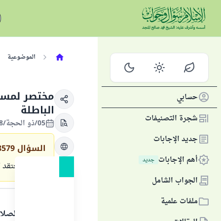
الموضوعية
مختصر لمسائ
حسابي
الباطلة
شجرة التصنيفات
05/ذو الحجة/1428 الموافق 15/ديسمبر/2007
جديد الإجابات
السؤال
8579
أهم الإجابات
جديد
ما هو المعتقد 
الجواب الشامل
الجواب
ملفات علمية
الحمد لله والصلا