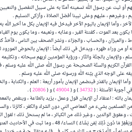
نهم أو ثبت عن رسول الله تسميته آمنَّا به على سبيل التفصيل والتعيين
م ، وغيرهم ، عليهم وعلى نبينا أفضل الصلاة ، وأزكى التسليم .
م الآخر ، وأما الإيمان باليوم الآخر فيدخل فيه الإيمان بكل ما أخبر الله
 يكون بعد الموت ، كفتنة القبر ، وعذابه ، ونعيمه ، وما يكون يوم القيام
ط ، والميزان ، والحساب ، والجزاء ، ونشر الصحف بين الناس ، فآخذٌ كتا
ه أو من وراء ظهره ، ويدخل في ذلك أيضاً : الإيمان بالحوض المورود ل
 ، والإيمان بالجنَّة والنَّار ، ورؤية المؤمنين لربهم سبحانه ، وتكليمه 
لقرآن الكريم والسنَّة الصحيحة عن رسول الله صلى الله عليه وسلم ، 
ه على الوجه الذي بيَّنه الله ورسوله صلى الله عليه وسلم .
 ، وأما الإيمان بالقدَر فيتضمن الإيمان بأمور أربعة : العلم ، والكتابة ، وا
ي أجوبة الأسئلة : (
34732
) و (
49004
) و (
20806
) .
مان بالله : اعتقاد أن الإيمان قول وعمل ، يزيد بالطاعة ، وينقص بالمعصي
 المسلمين بشيء من المعاصي التي دون الشرك والكفر ، كالزنا ، والسرق
وعقوق الوالدين ، وغير ذلك من الكبائر ، ما لم يستحل ذلك ؛ لقول الله : ( إِ
يَغْفِرُ أَن يُشْرَكَ بِهِ وَيَغْفِرُ مَا دُونَ ذَلِكَ لِمَن يَشَاءُ ) النساء/ 8
ه وسلم أن الله يُخرج من النار من كان في قلبه مثقال حبة من خردل من