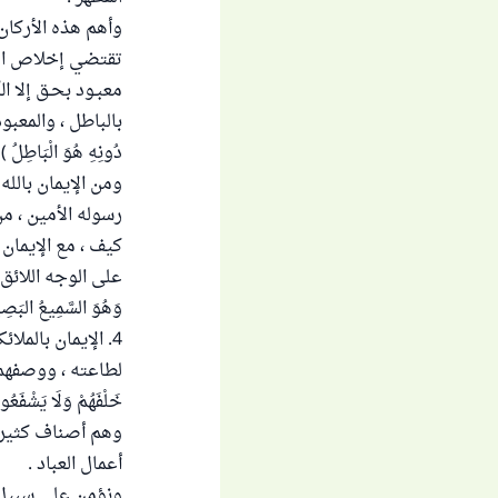
وأهم هذه الأركان و
تقتضي إخلاص العبا
معبـود بحـق إلا ا
بالباطل ، والمعبود با
دُونِهِ هُوَ الْبَاطِلُ ) 
ومن الإيمان بالله 
رسوله الأمين ، من
كيف ، مع الإيمان
على الوجه اللائق ب
وَهُوَ السَّمِيعُ البَصِ
4. الإيمان بالمل
لطاعته ، ووصفهم بأنه
خَلْفَهُمْ وَلَا يَشْفَعُو
وهم أصناف كثيرة ،
أعمال العباد .
ونؤمن على سبيل ا