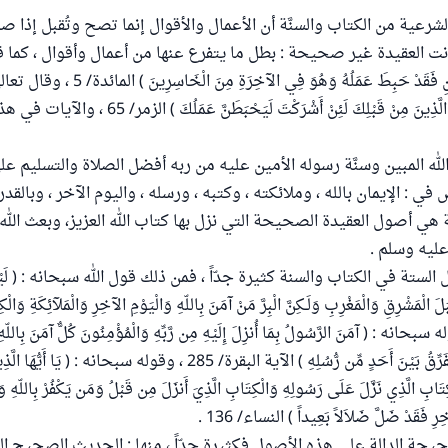
 الشرعية من الكتاب والسنَّة أن الأعمال والأقوال إنما تصح وتُقبل إذا
 العقيدة غير صحيحة : بطل ما يتفرع عنها من أعمال وأقوال ، كما قال
وَمَن يَكْفُرْ بِالإِيمَانِ فَقَدْ حَبِطَ عَمَلُهُ وَهُوَ فِي الآخِرَة
أُوحِيَ إِلَيْكَ وَإِلَى الَّذِينَ مِنْ قَبْلِكَ لَئِنْ أَشْرَكْتَ لَي
لله المبين وسنَّة رسوله الأمين عليه من ربه أفضل الصلاة والتسليم عل
: الإيمان بالله ، وملائكته ، وكتبه ، ورسله ، واليوم الآخر ، وبالقد
 هي أصول العقيدة الصحيحة التي نزل بها كتاب الله العزيز، وبعث الله 
عليه وسلم .
لستة في الكتاب والسنة كثيرة جدّاً ، فمن ذلك قول الله سبحانه : ( لَيْسَ ال
َ الْمَشْرِقِ وَالْمَغْرِبِ وَلَـكِنَّ الْبِرَّ مَنْ آمَنَ بِاللّهِ وَالْيَوْمِ الآخِرِ وَالْمَلآئِكَةِ وَالْكِ
1 ، وقوله سبحانه : ( آمَنَ الرَّسُولُ بِمَا أُنزِلَ إِلَيْهِ مِن رَّبِّهِ وَالْمُؤْمِنُونَ كُلٌّ آمَنَ بِاللّه
وَكُتُبِهِ وَرُسُلِهِ لاَ نُفَرِّقُ بَيْنَ أَحَدٍ مِّن رُّسُلِهِ ) الآية البقرة/ 285 ، وقوله سبحانه
ِتَابِ الَّذِي نَزَّلَ عَلَى رَسُولِهِ وَالْكِتَابِ الَّذِيَ أَنزَلَ مِن قَبْلُ وَمَن يَكْفُرْ بِاللّهِ وَم
ِرِ فَقَدْ ضَلَّ ضَلاَلاً بَعِيداً ) النساء/ 136 .
حيحة الدالة على هذه الأصول فكثيرة جدّاً ، منها : الحديث الصحيح ال