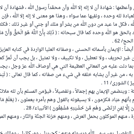
أعظمها : شهادة أن لا إله إلا الله وأن محمَّداً رسول الله ، فشهادة أن لا إل
دة لله وحده ، ونفيها عما سواه ، وهذا هو معنـى لا إله إلا الله ، فإن مع
لله ، فكل ما عبد من دون الله من بشر أو ملك أو جني أو غيـر ذلك : فكل
لحق هو الله وحده كما قال سبحانه : ( ذَلِكَ بِأَنَّ اللَّهَ هُوَ الْحَقُّ وَأَنَّ مَا
الحج/ 62 .
أيضاً : الإيمان بأسمائه الحسنى ، وصفاته العليا الواردة في كتابه العزيز 
 غير تحريف ، ولا تعطيل ، ولا تكييف ، ولا تمثيل ، بل يجب أن تُمرَّ كما
 بما دلت عليه من المعاني العظيمة التي هي أوصاف الله عز وجل ، يج
ه ، من غير أن يشابه خلقه في شيء من صفاته ، كما قال تعالى : ( لَيْسَ كَم
يرُ ) الشورى/ 11 .
ائكة : ويتضمن الإيمان بهم إجمالاً ، وتفصيلاً ، فيؤمن المسلم بأن لله ملا
م عبَاد مُكرَمون ، لا يسبقونه بالقول وهم بأمره يعملون ، ( يَعْلَمُ مَا بَيْنَ 
نَ إِلَّا لِمَنِ ارْتَضَى وَهُم مِّنْ خَشْيَتِهِ مُشْفِقُونَ ) الأنبياء/ 28 .
 منهم الموكلون بحمل العرش ، ومنهم خزنة الجنَّة والنَّار ، ومنهم ا
لتفصيل بمن سمى الله ورسوله منهم : كجبريل ، وميكائيل ، ومالك خازن