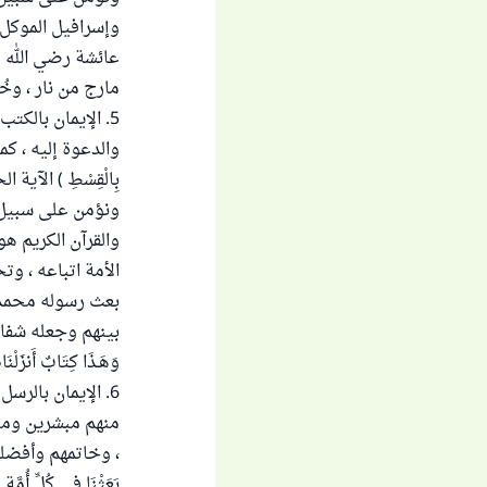
وإسرافيل الموكل
عائشة رضي الله عن
مارج من نار ، و
5. الإيمان بالكت
والدعوة إليه ، كما قال تع
بِالْقِسْطِ ) الآية الحد
ونؤمن على سبيل ال
والقرآن الكريم هو
الأمة اتباعه ، وت
بعث رسوله محمد ص
بينهم وجعله شفاءً
وَهَـذَا كِتَابٌ أَنزَلْنَاهُ
6. الإيمان بالرس
منهم مبشرين ومنذر
، وخاتمهم وأفضلهم 
بَعَثْنَا فِي كُلِّ أُمَّةٍ