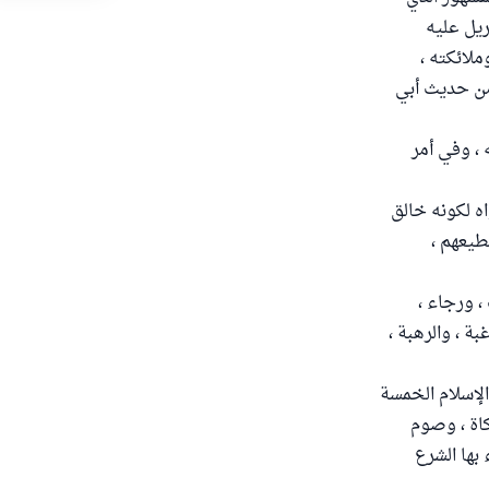
يل عليه
ملائكته ،
 من حديث أبي
، وفي أمر
اه لكونه خالق
مطيعهم ،
، ورجاء ،
ة ، والرهبة ،
الإسلام الخمسة
زكاة ، وصوم
بها الشرع