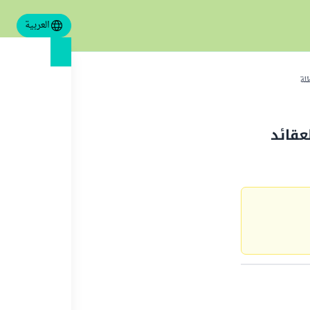
العربية
لة
عقائد