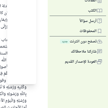
المقالات
1. معلوم بالأدلة
الكتب
صحيحة ، فإن كانت
أرسل سؤالاً
المحفوظات
.
2. وقد دل كتاب ا
تصفح دون انترنت
جديد
الصحيحة تتلخص في 
شاركنا ملاحظاتك
فهذه الأمور الستة
محمداً صلى الله 
العودة للإصدار القديم
وأدلة هذه الأصول ا
تُوَلُّواْ وُجُوهَكُمْ قِبَل
البقرة/ 77
بِاللّهِ وَرَسُولِهِ وَالْك
وَرُسُلِهِ وَالْيَوْمِ الآخ
أما الأحاديث الص