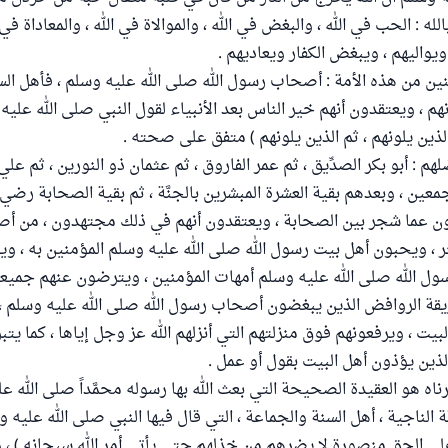
 بالله : الحب في الله ، والبغض في الله ، والموالاة في الله ، والمعاداة ف
 ويواليهم ، ويبغض الكفار ويعاديهم .
ن من هذه الأمة : أصحاب رسول الله صلى الله عليه وسلم ، فأهل الس
هم ، ويعتقدون أنهم خير الناس بعد الأنبياء لقول النبي صلى الله عليه 
لذين يلونهم ، ثم الذين يلونهم ) متفق على صحته .
م : أبو بكر الصدِّيق ، ثم عمر الفاروق ، ثم عثمان ذو النورين ، ثم علي
عين ، وبعدهم بقية العشرة المبشرين بالجنَّة ، ثم بقية الصحابة رضي 
ن عما شجر بين الصحابة ، ويعتقدون أنهم في ذلك مجتهدون ، من أصا
 ، ويحبون أهل بيت رسول الله صلى الله عليه وسلم المؤمنين به ، ويت
ول الله صلى الله عليه وسلم أمهات المؤمنين ، ويترضون عنهم جميعاً 
قة الروافض الذين يبغضون أصحاب رسول الله صلى الله عليه وسلم ، 
يت ، ويرفعونهم فوق منزلتهم التي أنزلهم الله عز وجل إياها ، كما يت
ذين يؤذون أهل البيت بقول أو عمل .
كرناه هو العقيدة الصحيحة التي بعث الله بها رسوله محمَّداً صلى الله ع
الناجية ، أهل السنة والجماعة ، التي قال فيها النبي صلى الله عليه وسل
ى الحق منصورة لا يضرهم من خذلهم حتى يأتي أمر الله سبحانه ) ، و