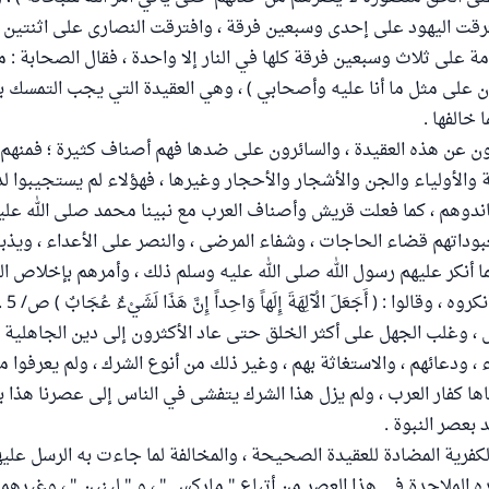
ترقت اليهود على إحدى وسبعين فرقة ، وافترقت النصارى على اثنتين 
ة على ثلاث وسبعين فرقة كلها في النار إلا واحدة ، فقال الصحابة :
ان على مثل ما أنا عليه وأصحابي ) ، وهي العقيدة التي يجب التمسك به
 خالفها .
رفون عن هذه العقيدة ، والسائرون على ضدها فهم أصناف كثيرة ؛ فمنهم عب
ة والأولياء والجن والأشجار والأحجار وغيرها ، فهؤلاء لم يستجيبوا ل
ندوهم ، كما فعلت قريش وأصناف العرب مع نبينا محمد صلى الله علي
بوداتهم قضاء الحاجات ، وشفاء المرضى ، والنصر على الأعداء ، ويذب
ما أنكر عليهم رسول الله صلى الله عليه وسلم ذلك ، وأمرهم بإخلاص ال
، وقالوا : ( أَجَعَلَ الْآلِهَةَ إِلَهاً وَاحِداً إِنَّ هَذَا لَشَيْءٌ عُجَابٌ ) ص/ 5 .
 ، وغلب الجهل على أكثر الخلق حتى عاد الأكثرون إلى دين الجاهلية ، 
اء ، ودعائهم ، والاستغاثة بهم ، وغير ذلك من أنوع الشرك ، ولم يعرفوا مع
اها كفار العرب ، ولم يزل هذا الشرك يتفشى في الناس إلى عصرنا هذا 
د بعصر النبوة .
د الكفرية المضادة للعقيدة الصحيحة ، والمخالفة لما جاءت به الرسل علي
ده الملاحدة في هذا العصر من أتباع " ماركس " ، و " لينين " ، وغيرهم