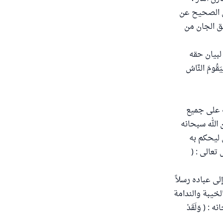
ي الصحيح عن
لق الجان من
 لبيان حقه
يَقُومَ النَّاسُ
ب على جميع
 الله سبحانه
 ليحكم به
تعالى : (
إلى عباده رسلاً
لخيبة والندامة
 ( وَلَقَدْ