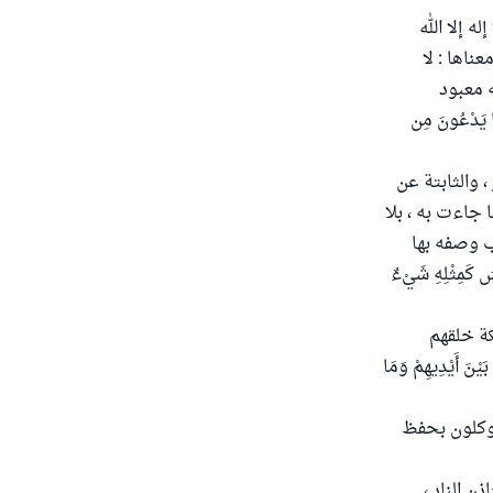
ه إلا الله
ناها : لا
ه معبود
 يَدْعُونَ مِن
، والثابتة عن
 جاءت به ، بلا
ب وصفه بها
ِثْلِهِ شَيْءٌ
ئكة خلقهم
أَيْدِيهِمْ وَمَا
لموكلون بحفظ
 النار ،