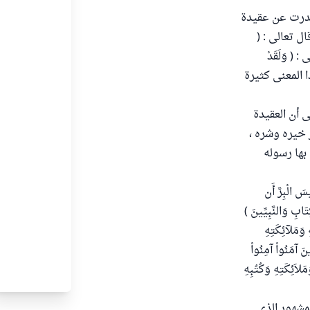
 صدرت عن عقيدة
 تعالى : (
ِ مِنَ الْخَاسِرِينَ ) المائدة/ 5 ، وقال تعالى : ( وَلَقَدْ
َحْبَطَنَّ عَمَلُكَ ) الزمر/ 65 ، والآيات في هذا المعنى كثيرة
ى أن العقيدة
ر خيره وشره ،
بها رسوله
ْبِرَّ أَن
تَابِ وَالنَّبِيِّينَ )
ِ وَمَلآئِكَتِهِ
 : ( يَا أَيُّهَا الَّذِينَ آمَنُواْ آمِنُواْ
َلاَئِكَتِهِ وَكُتُبِهِ
مشهور الذي