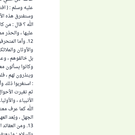
عليه وسلم : ( اف
وستفترق هذه الأم
الله ؟ قال : من ك
عليها ، والحذر مما
12. وأما المنح
والأوثان والملائك
بل خالفوهم ، وعا
وكانوا يسألون مع
وينذرون لهم ، فل
: استغربوا ذلك وأنكروه 
ثم تغيرت الأحوال
الأنبياء ، والأولي
الله كما عرف معن
الجهل ، وبُعد العه
13. ومن العقائ
والسلام : ما يعتق