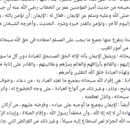
يحه من حديث أمير المؤمنين عمر بن الخطاب رضي الله عنه أن جبر
لى الله وعليه وسلم عن الإيمان ، فقال له : الإيمان : أن تؤمن بالله ، و
واليوم الآخر ، وتؤمن بالقدر خيره وشره . الحديث ، وأخرجه الشيخان
ة يتفرع عنها جميع ما يجب على المسلم اعتقاده في حق الله سبحانه 
 من أمور الغيب .
 سبحانه : ويشمل الإيمان بأنه الإله الحق المستحق للعبادة دون كل ما سو
ليهم ، والقائم بأرزاقهم والعالم بسرِّهم وعلانيتهم ، والقادر على إثابة 
ذه العبادة خلق الله الثقلين وأمرهم .
ة : هي إفراد الله سبحانه بجميع ما تعبّد العباد به ، من دعاء ، وخوف 
بح ، ونذر ، وغير ذلك من أنواع العبادة ، على وجه الخضوع له ، والرغب
سبحانه ، والذل لعظمته .
 أيضاً : الإيمان بجميع ما أوجبه على عباده ، وفرضه عليهم ، من أركان 
ة أن لا إله إلا الله ، وأن محمَّداً رسول الله ، وإقام الصلاة ، وإيتاء ال
الله الحرام لمن استطاع إليه سبيلاً ، وغير ذلك من الفرائض التي جاء 