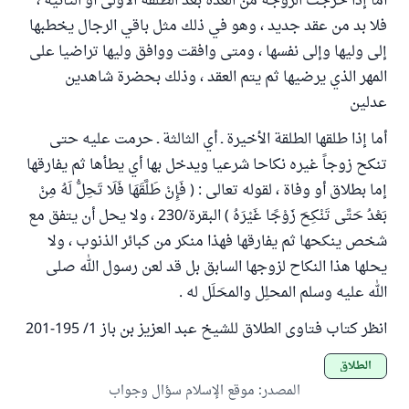
أما إذا خرجت الزوجة من العدة بعد الطلقة الأولى أو الثانية ،
فلا بد من عقد جديد ، وهو في ذلك مثل باقي الرجال يخطبها
إلى وليها وإلى نفسها ، ومتى وافقت ووافق وليها تراضيا على
المهر الذي يرضيها ثم يتم العقد ، وذلك بحضرة شاهدين
عدلين
أما إذا طلقها الطلقة الأخيرة ـ أي الثالثة ـ حرمت عليه حتى
تنكح زوجاً غيره نكاحا شرعيا ويدخل بها أي يطأها ثم يفارقها
إما بطلاق أو وفاة ، لقوله تعالى : ( فَإِنْ طَلَّقَهَا فَلَا تَحِلُّ لَهُ مِنْ
بَعْدُ حَتَّى تَنْكِحَ زَوْجًا غَيْرَهُ ) البقرة/230 ، ولا يحل أن يتفق مع
شخص ينكحها ثم يفارقها فهذا منكر من كبائر الذنوب ، ولا
يحلها هذا النكاح لزوجها السابق بل قد لعن رسول الله صلى
الله عليه وسلم المحلِل والمحَلَل له .
انظر كتاب فتاوى الطلاق للشيخ عبد العزيز بن باز 1/ 195-201
الطلاق
المصدر
:
موقع الإسلام سؤال وجواب