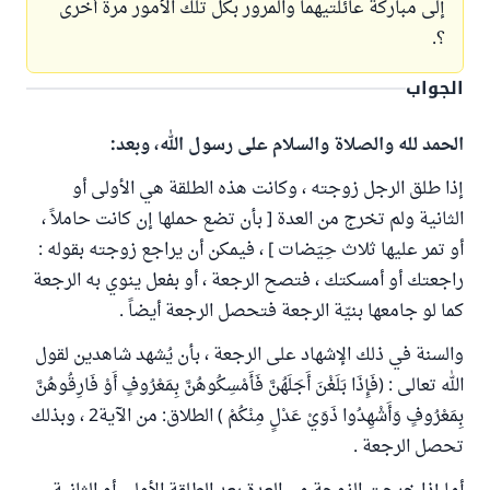
إلى مباركة عائلتيهما والمرور بكل تلك الأمور مرة أخرى
؟.
الجواب
الحمد لله والصلاة والسلام على رسول الله، وبعد:
إذا طلق الرجل زوجته ، وكانت هذه الطلقة هي الأولى أو
الثانية ولم تخرج من العدة [ بأن تضع حملها إن كانت حاملاً ،
أو تمر عليها ثلاث حِيَضات ] ، فيمكن أن يراجع زوجته بقوله :
راجعتك أو أمسكتك ، فتصح الرجعة ، أو بفعل ينوي به الرجعة
كما لو جامعها بنيّة الرجعة فتحصل الرجعة أيضاً .
والسنة في ذلك الإشهاد على الرجعة ، بأن يُشهد شاهدين لقول
الله تعالى : (فَإِذَا بَلَغْنَ أَجَلَهُنَّ فَأَمْسِكُوهُنَّ بِمَعْرُوفٍ أَوْ فَارِقُوهُنَّ
بِمَعْرُوفٍ وَأَشْهِدُوا ذَوَيْ عَدْلٍ مِنْكُمْ ) الطلاق: من الآية2 ، وبذلك
تحصل الرجعة .