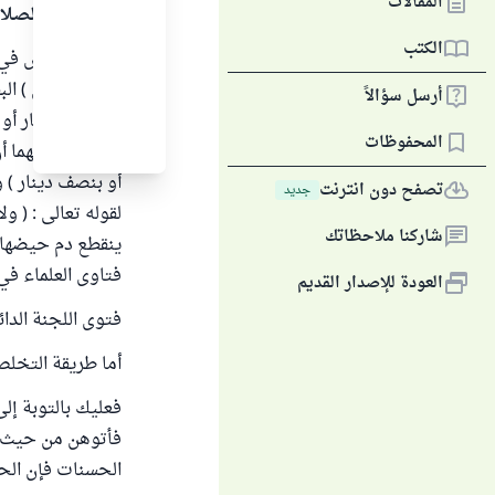
المقالات
الحمد لله والصلا
الكتب
وطء الحائض في ال
أرسل سؤالاً
يتصدّق بدينار أو
المحفوظات
رضي الله عنهما أ
أو بنصف دينار ) و
تصفح دون انترنت
جديد
شاركنا ملاحظاتك
ينقطع دم حيضها وت
فتاوى العلماء في
العودة للإصدار القديم
فتوى اللجنة الدائ
أما طريقة التخلص
فعليك بالتوبة إلى
فأتوهن من حيث أم
الحسنات فإن الحس