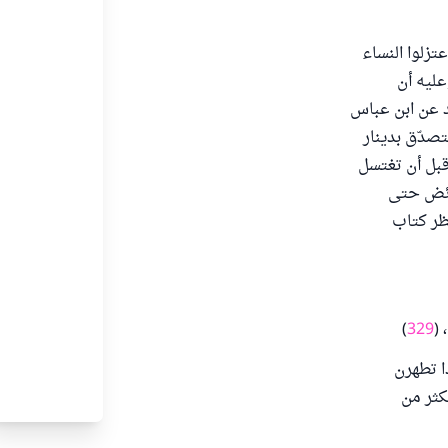
تزلوا النساء
 وعليه أن
د عن ابن عباس
تصدّق بدينار
وقبل أن تغتسل
 في وطء الحائض حتى
نظر كتاب
)
329
) ،
ذا تطهرن
كثر من