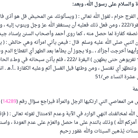
ة والسلام على رسول الله، وبعد:
فرج حرام ، لقول الله تعالى : ( ويسألونك عن المحيض قل هو أذى فاع
في المحيض ) البقرة/222 ، ومن فعل ذلك فعليه أن يستغفر الله عز وجل ويتوب إليه ،
 نصفه كفارة لما حصل منه ، كما روى أحمد وأصحاب السنن بإسناد جي
ن النبي صلى الله عليه وسلم قال : فيمن يأتي امرأته وهي حائض : ( ي
أيهما أخرجت أجزأك ، ..ولا يجوز أن يطأها بعد الطهر أي انقطاع الدم 
لقوله تعالى : ( ولا تقربوهن حتى يطهرن ) البقرة /222 ، فلم يأذن سبحانه
تطهّر أي تغتسل ، ومن وطئها قبل الغسل أثم وعليه الكفارة ..أ.هـ . ا
 عشرة النساء ص/51
مة
 من المعاصي التي ارتكبها الرجل والمرأة فيراجع سؤال رقم (
14289
 (
 الله لمخالفتك النهي الوارد في الآية وعدم الامتثال لقوله تعالى : ( فإ
ركم الله ) وذلك بالندم على ما حصل والعزم على عدم العودة ، واست
نات يُذهبن السيئات والله غفور رحيم