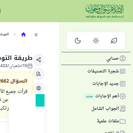
الموض
طريقة التوب
حسابي
15/شعبان/1422 الموافق 31/أكتوبر/2001
شجرة التصنيفات
السؤال
2662
جديد الإجابات
قرأت جميع الأج
أهم الإجابات
جديد
أستوضح عن ذلك
الرجل أو ارتكبته
الجواب الشامل
ملفات علمية
الجواب