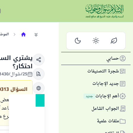
الموض
يشتري السلع
حسابي
احتكار؟
شجرة التصنيفات
25/شوال/1430 الموافق 14/أكتوبر/2009
جديد الإجابات
السؤال
0313
أهم الإجابات
جديد
لقد وجد بعض ا
حتى تتصاعد أسع
الجواب الشامل
موقف الشرع م
ملفات علمية
الجواب