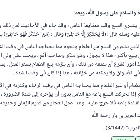
ة والسلام على رسول الله، وبعد:
 يشتري السلع وقت مضايقة الناس ، وقد جاء في الأحاديث لعن ذلك و
وسلم قال : (لَا يَحْتَكِرُ إِلَّا خَاطِئٌ) وقال : (مَنْ احْتَكَرَ فَهُوَ خَاطِئٌ)
 الذين يشترون السلع من الطعام ونحوه مما يحتاجه الناس في وقت ال
 يبيع بأكثر ، هذا لا يجوز ، وهو منكر وصاحبه آثم ، ويجب على ولي ال
فذ أمور الشرع أن يمنعه من ذلك ، وأن يلزمه بيع الطعام بسعر المثل . بس
ي الأسواق ولا يمكنه من خزانته ، هذا إذا كان في وقت الشدة .
لطعام أو غير الطعام مما يحتاجه الناس في وقت الرخاء وكثرته في ا
 إذا تحركت السلع باعه مع الناس بدون أن يؤخره إلى شدة الضرورة ، 
ئدة باعه فلا حرج عليه . وهذا عمل التجار من قديم الزمان وحديثه" 
لعزيز بن باز رحمه الله
(3/1442) .