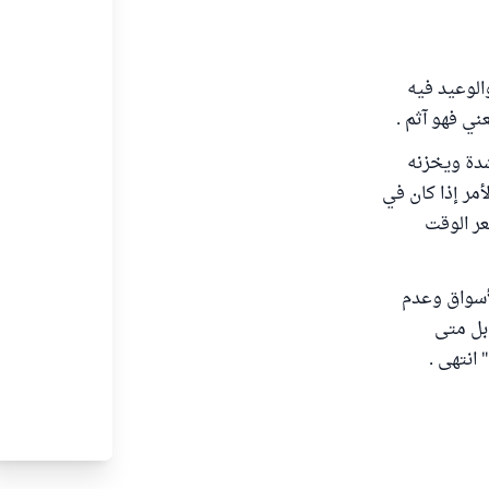
الوعيد فيه
 يعني فهو آثم .
شدة ويخزنه
أمر إذا كان في
عر الوقت
لأسواق وعدم
بل متى
انتهى .