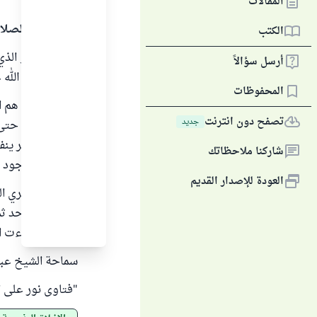
المقالات
الحمد لله والصلا
الكتب
"المحتكر هو الذي
أرسل سؤالاً
والنبي صلى الله عليه 
المحفوظات
قال العلماء : هم
تصفح دون انترنت
جديد
ليشتد الغلاء حتى
البلاد ولي أمر ين
شاركنا ملاحظاتك
الحاضر الموجود ف
العودة للإصدار القديم
أما الذي يشتري ا
الضرر على أحد ثم
تحركت وجاءت الفا
سماحة الشيخ عبد ا
"فتاوى نور على الدرب" 