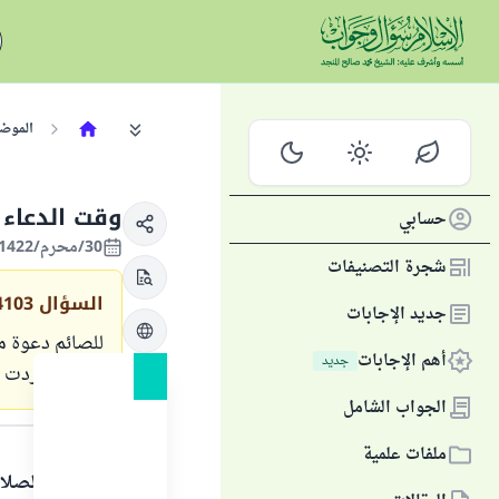
الموض
وقت الدعاء 
حسابي
30/محرم/1422 الموافق 24/أبريل/2001
شجرة التصنيفات
السؤال
4103
جديد الإجابات
للصائم دعوة م
أهم الإجابات
جديد
دعوات وردت عن
الجواب الشامل
الجواب
ملفات علمية
الحمد لله والصلا