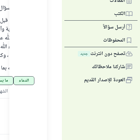
المقالات
عرض هذا السؤال 
الكتب
الدعاء يكون قبل 
أرسل سؤالاً
أسباب للإجابة وأ
النبي صلى الله ع
المحفوظات
الأجر إن شاء الله
تصفح دون انترنت
جديد
إلا بعد الفطر ، 
شاركنا ملاحظاتك
فأنت ادع الله بما ت
العودة للإصدار القديم
الدعاء
ما ي
المصدر
:
اللقاء الشهري رقم 8 للشيخ محمد بن