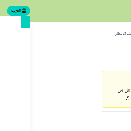
العربية
د الإفطار
وهل من
؟.