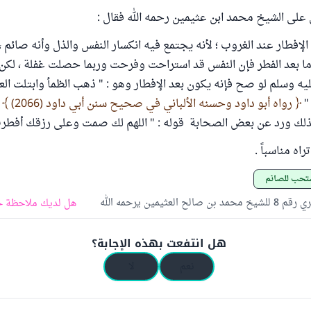
على الشيخ محمد ابن عثيمين رحمه الله فقال :
الإفطار عند الغروب ؛ لأنه يجتمع فيه انكسار النفس والذل وأنه صائم 
ما بعد الفطر فإن النفس قد استراحت وفرحت وربما حصلت غفلة ، لكن
ليه وسلم لو صح فإنه يكون بعد الإفطار وهو : " ذهب الظمأ وابتلت ال
 "
رواه أبو داود وحسنه الألباني في صحيح سنن أبي داود (2066)
ف
وكذلك ورد عن بعض الصحابة قوله : " اللهم لك صمت وعلى رزقك أفطر
راه مناسباً .
ستحب للصائم
 صالح العثيمين يرحمه الله
هل لديك ملاحظة ح
هل انتفعت بهذه الإجابة؟
نعم
لا