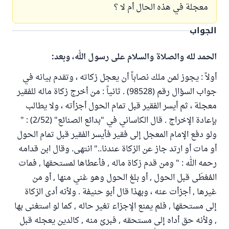
معجلة في هذه الحال أم لا ؟
الجواب
الحمد لله والصلاة والسلام على رسول الله، وبعد:
أولاً : يجوز لمن ملك نصاباً أن يعجل زكاته ، وتقدم بيانه في
جواب السؤال رقم (98528) . ثانياً : من أخرج زكاة ماله للفقير
معجلة ، ثم أيسر الفقير قبل تمام الحول أجزأته ، ولا يطالب
بإعادة الإخراج . قال الكاساني في "بدائع الصنائع" (2/52) : "
ولو دفع الإمام المعجل إلى فقير فأيسر الفقير قبل تمام الحول
أو مات أو ارتد جاز عن الزكاة عندنا.." انتهى. وقال ابن قدامه
رحمه الله : " ومن قدم زكاة ماله , فأعطاها لمستحقها , فمات
المُعْطَى قبل الحول , أو بلغ الحول وهو غني منها , أو من
غيرها , أجزأت عنه ، وبهذا قال أبو حنيفة . ولأنه أدى الزكاة
إلى مستحقها , فلم يمنع الإجزاء تغير حاله , كما لو استغنى بها
, ولأنه حق أداه إلى مستحقه , فبرئ منه , كالدين يعجله قبل