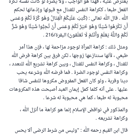
يعترض عليه ، فهذا هو الواجب ، ولا يضره لو كانت نفسه تكره
الفعل طبعا ، ككراهة النفس للقتال مع قبولها وإذعانها لحكم
الله . قال الله تعالى : (كُتِبَ عَلَيْكُمُ الْقِتَالُ وَهُوَ كُرْهٌ لَكُمْ وَعَسَى
أَنْ تَكْرَهُوا شَيْئًا وَهُوَ خَيْرٌ لَكُمْ وَعَسَى أَنْ تُحِبُّوا شَيْئًا وَهُوَ شَرٌّ
لَكُمْ وَاللَّهُ يَعْلَمُ وَأَنْتُمْ لَا تَعْلَمُونَ) البقرة/216 .
ومثل ذلك : كراهة المرأة لوجود مزاحمة لها ، فإن هذا أمر
طبعي ، لأنها ستنازعها زوجها ، لكن فرق بين كراهة فرض الله
للقتال ، وكراهة النفس للقتال ، وبين كراهة تشريع الله للتعدد ،
وكراهة النفس لوجود الضرة . فما فرضه الله وشرعه يحب
دينا وقربة ، ولو كان الفعل المفروض مكروها للنفس شاقا
عليها . على أنه كلما كمل إيمان العبد أصبحت هذه المكروهات
محبوبة له طبعا ، كما هي محبوبة له شرعا .
والمذكور في نواقض الإسلام إنما هو كراهة ما أنزل الله ،
وكراهة تشريعه .
قال ابن القيم رحمه الله : "وليس من شرط الرضى ألا يحس