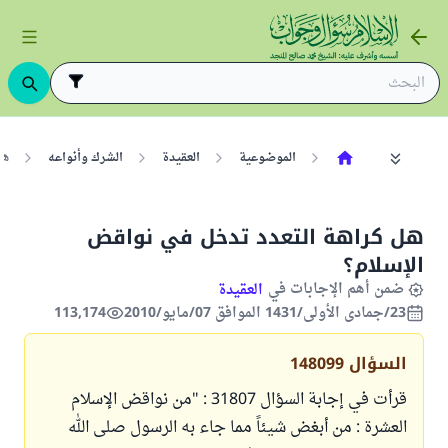
الموضوعية
العقيدة
الشرك وأنواعه
هل
هل كراهة التعدد تدخل في نواقض
الإسلام؟
ضمن أهم الإجابات في
العقيدة
23/جمادى الأولى/1431 الموافق 07/مايو/2010
113,174
السؤال
148099
قرأت في إجابة السؤال
31807
: "من نواقض الإسلام
العشرة : من أبغض شيئاً مما جاء به الرسول صلى الله