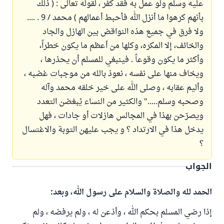
عليه وسلم ولو عمل به فقد كفر ، لقوله تعالى : ( ذلك
بأنهم كرهوا ما أنزل الله فأحبط أعمالهم ) محمد / 9 . ....
ولا فرق في جميع هذه النواقض بين الهازل والجاد
والخائف، إلا المكره، وكلها من أعظم ما يكون خطراً،
وأكثر ما يكون وقوعاً . فينبغي للمسلم أن يحذرها ،
ويخاف منها على نفسه ، نعوذ بالله من موجبات غضبه ،
وأليم عقابه ، وصلى الله على خير خلقه محمد وآله
وصحبه وسلم....." والكثير من النساء يُبغضن التعدد
ويصرّحن بهذا في المجالس هازلات أو جادات ، فهل
يدخل هذا في الارتداد ؟ و يجب عليهن التوبة والاغتسال
؟
الجواب
الحمد لله والصلاة والسلام على رسول الله، وبعد:
إذا رضي المسلم بحكم الله ، وأذعن له ، ولم يرفضه ، ولم