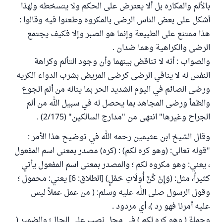
بالألم والمكاره بل ألا يعترض على الحكم ولا يتسخطه ولهذا
أشكل على بعض الناس الرضى بالمكروه وطعنوا فيه وقالوا :
هذا ممتنع على الطبيعة وإنما هو الصبر وإلا فكيف يجتمع
الرضى والكراهية وهما ضدان .
والصواب : أنه لا تناقض بينهما وأن وجود التألم وكراهة
النفس له لا ينافي الرضى كرضى المريض بشرب الدواء الكريه
ورضى الصائم في اليوم الشديد الحر بما يناله من ألم الجوع
والظمأ ورضى المجاهد بما يحصل له في سبيل الله من ألم
الجراح وغيرها" انتهى من "مدارج السالكين" (2/175) .
وقال الشيخ ابن عثيمين رحمه الله في توضيح هذا الأمر :
"قوله تعالى: (وهو كره لكم) : (كره) مصدر بمعنى اسم المفعول
، يعني: وهو مكروه لكم ؛ والمصدر بمعنى اسم المفعول يأتي
كثيراً، مثل: (وَإِنْ كُنَّ أُولَاتِ حَمْلٍ) [الطلاق: 6] يعني: محمول ؛
وقول الرسول صلى الله عليه وسلم: ( من عمل عملاً ليس
عليه أمرنا فهو رد )، أي مردود .
وجملة ( وهو كره لكم ) في محل نصب على الحال؛ والضمير (