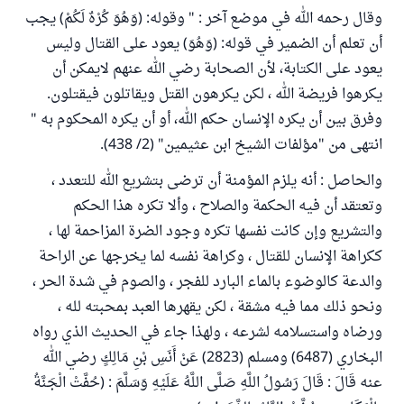
وقال رحمه الله في موضع آخر : " وقوله: (وَهُوَ كُرْهٌ لَكُمْ) يجب
أن تعلم أن الضمير في قوله: (وَهُوَ) يعود على القتال وليس
يعود على الكتابة، لأن الصحابة رضي الله عنهم لايمكن أن
يكرهوا فريضة الله ، لكن يكرهون القتل ويقاتلون فيقتلون.
وفرق بين أن يكره الإنسان حكم الله، أو أن يكره المحكوم به "
انتهى من "مؤلفات الشيخ ابن عثيمين" (2/ 438).
والحاصل : أنه يلزم المؤمنة أن ترضى بتشريع الله للتعدد ،
وتعتقد أن فيه الحكمة والصلاح ، وألا تكره هذا الحكم
والتشريع وإن كانت نفسها تكره وجود الضرة المزاحمة لها ،
ككراهة الإنسان للقتال ، وكراهة نفسه لما يخرجها عن الراحة
والدعة كالوضوء بالماء البارد للفجر ، والصوم في شدة الحر ،
ونحو ذلك مما فيه مشقة ، لكن يقهرها العبد بمحبته لله ،
ورضاه واستسلامه لشرعه ، ولهذا جاء في الحديث الذي رواه
البخاري (6487) ومسلم (2823) عَنْ أَنَسِ بْنِ مَالِكٍ رضي الله
عنه قَالَ : قَالَ رَسُولُ اللَّهِ صَلَّى اللَّهُ عَلَيْهِ وَسَلَّمَ : (حُفَّتْ الْجَنَّةُ