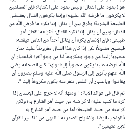
هو ) يعود على القتال؛ وليس يعود على الكتابة؛ فإن المسلمين
لا يكرهون ما فرضه الله عليهم؛ وإنما يكرهون القتال بمقتضى
الطبيعة البشرية؛ وفرق بين أن يقال: إننا نكره ما فرض الله من
القتال؛ وبين أن يقال: إننا نكره القتال؛ فكراهة القتال أمر
طبيعي؛ فإن الإنسان يكره أن يقاتل أحداً من الناس فيقتله؛
فيصبح مقتولاً؛ لكن إذا كان هذا القتال مفروضاً علينا صار
محبوباً إلينا من وجهٍ، ومكروهاً لنا من وجهٍ آخر؛ فباعتبار أن
الله فرضه علينا يكون محبوباً إلينا؛ ولهذا كان الصحابة رضي
الله عنهم يأتون إلى الرسول صلى الله عليه وسلم يصرون أن
يقاتلوا؛ وباعتبار أن النفس تنفر منه يكون مكروهاً إلينا ".
ثم قال في فوائد الآية : " ومنها: أنه لا حرج على الإنسان إذا
كره ما كتب عليه؛ لا كراهته من حيث أمَر الشارع به؛ ولكن
كراهته من حيث الطبيعة؛ أما من حيث أمر الشارع به
فالواجب الرضا، وانشراح الصدر به " انتهى من "تفسير القرآن
لابن عثيمين".