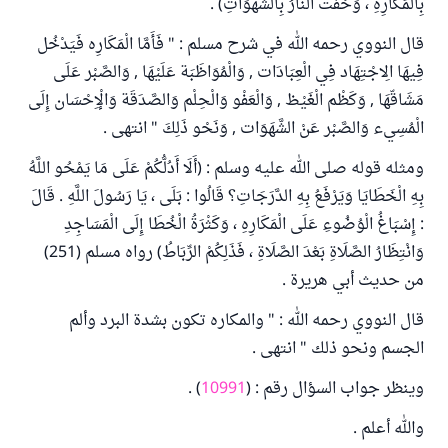
بِالْمَكَارِهِ ، وَحُفَّتْ النَّارُ بِالشَّهَوَاتِ) .
قال النووي رحمه الله في شرح مسلم : " فَأَمَّا الْمَكَارِه فَيَدْخُل
فِيهَا الِاجْتِهَاد فِي الْعِبَادَات , وَالْمُوَاظَبَة عَلَيْهَا , وَالصَّبْر عَلَى
مَشَاقّهَا , وَكَظْم الْغَيْظ , وَالْعَفْو وَالْحِلْم وَالصَّدَقَة وَالْإِحْسَان إِلَى
الْمُسِيء وَالصَّبْر عَنْ الشَّهَوَات , وَنَحْو ذَلِكَ " انتهى .
ومثله قوله صلى الله عليه وسلم : (أَلَا أَدُلُّكُمْ عَلَى مَا يَمْحُو اللَّهُ
بِهِ الْخَطَايَا وَيَرْفَعُ بِهِ الدَّرَجَاتِ؟ قَالُوا : بَلَى ، يَا رَسُولَ اللَّهِ . قَالَ
: إِسْبَاغُ الْوُضُوءِ عَلَى الْمَكَارِهِ ، وَكَثْرَةُ الْخُطَا إِلَى الْمَسَاجِدِ
وَانْتِظَارُ الصَّلَاةِ بَعْدَ الصَّلَاةِ ، فَذَلِكُمْ الرِّبَاطُ) رواه مسلم (251)
من حديث أبي هريرة .
قال النووي رحمه الله : " والمكاره تكون بشدة البرد وألم
الجسم ونحو ذلك " انتهى .
وينظر جواب السؤال رقم : (
10991
) .
والله أعلم .