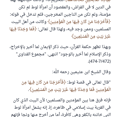
عِبَادِنَا صَالِحَيْنِ فَخَانَتَاهُمَا
التحريم/10 وكانت خيانتهما لهما
في الدين لا في الفراش، والمقصود أن امرأة لوط لم تكن
مؤمنة، ولم تكن من الناجين المخرجين، فلم تدخل في قوله:
فَأَخْرَجْنَا مَنْ كَانَ فِيهَا مِنَ الْمُؤْمِنِينَ
وكانت من أهل البيت
المسلمين، وممن وجد فيه، ولهذا قال تعالى:
فَمَا وَجَدْنَا فِيهَا
غَيْرَ بَيْتٍ مِنَ الْمُسْلِمِينَ
وبهذا تظهر حكمة القرآن، حيث ذكر الإيمان لما أخبر بالإخراج،
وذكر الإسلام لما أخبر بالوجود" انتهى. "مجموع الفتاوى"
(7/472-474).
وقال الشيخ ابن عثيمين رحمه الله:
"قال تعالى في قصة لوط:
فَأَخْرَجْنَا مَنْ كَانَ فِيهَا مِنَ
الْمُؤْمِنِينَ فَمَا وَجَدْنَا فِيهَا غَيْرَ بَيْتٍ مِنَ الْمُسْلِمِينَ
.
فإنه فرق هنا بين المؤمنين والمسلمين؛ لأن البيت الذي كان
في القرية بيت إسلامي في ظاهره، إذ إنه يشمل امرأة لوط
التي خانته بالكفر وهي كافرة، أما من أخرج منها ونجا فإنهم