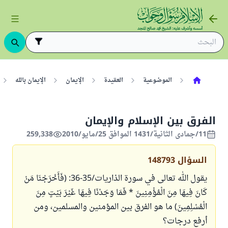
الموضوعية
العقيدة
الإيمان
الإيمان بالله
الفرق بين الإسلام والإيمان
11/جمادى الثانية/1431 الموافق 25/مايو/2010
259,338
السؤال
148793
يقول الله تعالى في سورة الذاريات/35-36: (فَأَخْرَجْنَا مَنْ
كَانَ فِيهَا مِنَ الْمُؤْمِنِينَ * فَمَا وَجَدْنَا فِيهَا غَيْرَ بَيْتٍ مِنَ
الْمُسْلِمِينَ) ما هو الفرق بين المؤمنين والمسلمين، ومن
أرفع درجات؟