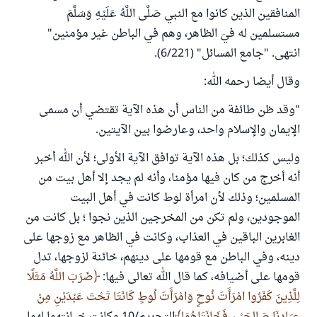
المنافقين الذين كانوا مع النبي صَلَّى اللَّهُ عَلَيْهِ وَسَلَّمَ
مستسلمين له فيَ الظاهر، وهم في الباطن غير مؤمنين"
انتهى. "جامع المسائل" (6/221).
وقال أيضا رحمه الله:
"وقد ظن طائفة من الناس أن هذه الآية تقتضي أن مسمى
الإيمان والإسلام واحد، وعارضوا بين الآيتين.
وليس كذلك؛ بل هذه الآية توافق الآية الأولى؛ لأن الله أخبر
أنه أخرج من كان فيها مؤمنا، وأنه لم يجد إلا أهل بيت من
المسلمين؛ وذلك لأن امرأة لوط كانت في أهل البيت
الموجودين، ولم تكن من المخرجين الذين نجوا ؛ بل كانت من
الغابرين الباقين في العذاب، وكانت في الظاهر مع زوجها على
دينه، وفي الباطن مع قومها على دينهم، خائنة لزوجها، تدل
قومها على أضيافه، كما قال الله تعالى فيها:
ضَرَبَ اللَّهُ مَثَلًا
لِلَّذِينَ كَفَرُوا امْرَأَتَ نُوحٍ وَامْرَأَتَ لُوطٍ كَانَتَا تَحْتَ عَبْدَيْنِ مِنْ