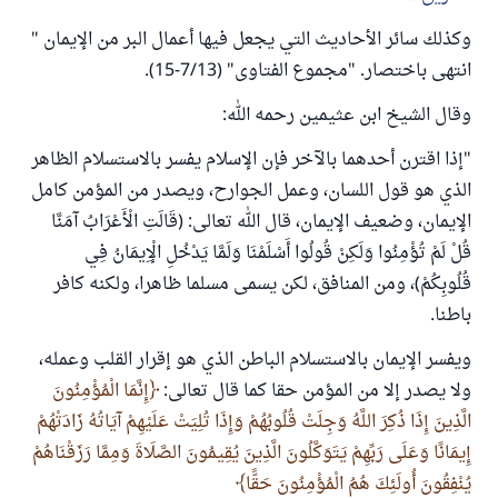
وكذلك سائر الأحاديث التي يجعل فيها أعمال البر من الإيمان "
انتهى باختصار. "مجموع الفتاوى" (7/13-15).
وقال الشيخ ابن عثيمين رحمه الله:
"إذا اقترن أحدهما بالآخر فإن الإسلام يفسر بالاستسلام الظاهر
الذي هو قول اللسان، وعمل الجوارح، ويصدر من المؤمن كامل
الإيمان، وضعيف الإيمان، قال الله تعالى: (قَالَتِ الْأَعْرَابُ آمَنَّا
قُلْ لَمْ تُؤْمِنُوا وَلَكِنْ قُولُوا أَسْلَمْنَا وَلَمَّا يَدْخُلِ الْإِيمَانُ فِي
قُلُوبِكُمْ)، ومن المنافق، لكن يسمى مسلما ظاهرا، ولكنه كافر
باطنا.
ويفسر الإيمان بالاستسلام الباطن الذي هو إقرار القلب وعمله،
ولا يصدر إلا من المؤمن حقا كما قال تعالى:
إِنَّمَا الْمُؤْمِنُونَ
الَّذِينَ إِذَا ذُكِرَ اللَّهُ وَجِلَتْ قُلُوبُهُمْ وَإِذَا تُلِيَتْ عَلَيْهِمْ آيَاتُهُ زَادَتْهُمْ
إِيمَانًا وَعَلَى رَبِّهِمْ يَتَوَكَّلُونَ الَّذِينَ يُقِيمُونَ الصَّلَاةَ وَمِمَّا رَزَقْنَاهُمْ
يُنْفِقُونَ أُولَئِكَ هُمُ الْمُؤْمِنُونَ حَقًّا