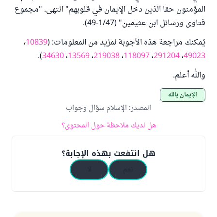
المؤمنون حقا الذين دخل الإيمان في قلوبهم" انتهى. "مجموع
فتاوى ورسائل ابن عثيمين" (1/47-49).
يُمكنك مراجعة هذه الأجوبة لمزيد من المعلومات: (
10839
،
).
34630
،
13569
،
219038
،
118097
،
291204
،
49023
والله أعلم.
الإيمان بالله
المصدر
:
الإسلام سؤال وجواب
هل لديك ملاحظة حول المحتوى؟
هل انتفعت بهذه الإجابة؟
نعم
لا