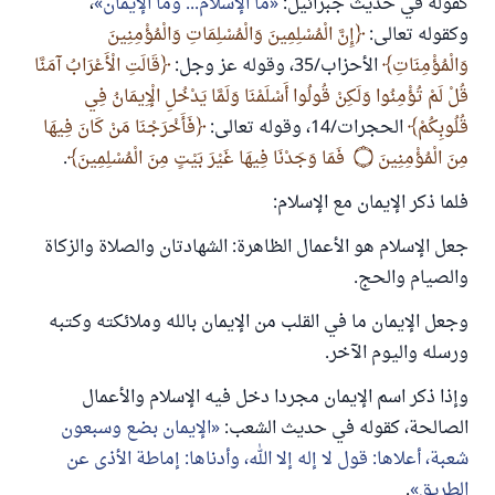
كقوله في حديث جبرائيل:
ما الإسلام... وما الإيمان
،
وكقوله تعالى:
إِنَّ الْمُسْلِمِينَ وَالْمُسْلِمَاتِ وَالْمُؤْمِنِينَ
وَالْمُؤْمِنَاتِ
الأحزاب/35، وقوله عز وجل:
قَالَتِ الْأَعْرَابُ آمَنَّا
قُلْ لَمْ تُؤْمِنُوا وَلَكِنْ قُولُوا أَسْلَمْنَا وَلَمَّا يَدْخُلِ الْإِيمَانُ فِي
قُلُوبِكُمْ
الحجرات/14، وقوله تعالى:
فَأَخْرَجْنَا مَنْ كَانَ فِيهَا
مِنَ الْمُؤْمِنِينَ
۝
فَمَا وَجَدْنَا فِيهَا غَيْرَ بَيْتٍ مِنَ الْمُسْلِمِينَ
.
فلما ذكر الإيمان مع الإسلام:
جعل الإسلام هو الأعمال الظاهرة: الشهادتان والصلاة والزكاة
والصيام والحج.
وجعل الإيمان ما في القلب من الإيمان بالله وملائكته وكتبه
ورسله واليوم الآخر.
وإذا ذكر اسم الإيمان مجردا دخل فيه الإسلام والأعمال
الصالحة، كقوله في حديث الشعب:
الإيمان بضع وسبعون
شعبة، أعلاها: قول لا إله إلا الله، وأدناها: إماطة الأذى عن
الطريق
.