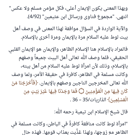
وبهذا المعنى يكون الإيمان أعلى، فكل مؤمن مسلم ولا عكس"
انتهى. "مجموع فتاوى ورسائل ابن عثيمين" (4/92).
والآية الواردة في السؤال موافقة لهذا المعنى في وصف أهل
بيت لوط عليه السلام مرة بالإيمان ومرة أخرى بالإسلام.
فالمراد بالإسلام هنا الإسلام الظاهر، والإيمان هو الإيمان القلبي
الحقيقي، فلما وصف الله تعالى أهل البيت جميعاً وصفهم
بالإسلام، وذلك لأن امرأة لوط عليه السلام من أهل بيته،
وكانت مسلمة في الظاهر، كافرة في حقيقة الأمر، ولما وصف
الله تعالى المخرجين الناجين وصفهم بالإيمان.
فَأَخْرَجْنَا مَنْ
كَانَ فِيهَا مِنَ الْمُؤْمِنِينَ
۝
فَمَا وَجَدْنَا فِيهَا غَيْرَ بَيْتٍ مِنَ
الْمُسْلِمِينَ
الذاريات/35 – 36 .
قال شيخ الإسلام ابن تيمية رحمه الله:
"امرأة لوط كانت منافقةَ كافرةً في الباطن، وكانت مسلمة في
الظاهر مع زوجها، ولهذا عُذِّبت بعذاب قومِها. فهذه حال