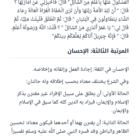
الْمَسْئُولُ عَنْهَا بِأَعْلَمَ مِنْ السَّائِلِ" قَالَ: فَأَخْبِرْنِي عَنْ أَمَارَتِهَا ؟
قَالَ: " أَنْ تَلِدَ الأَمَةُ رَبَّتَهَا وَأَنْ تَرَى الْحُفَاةَ الْعُرَاةَ الْعَالَةَ رِعَاءَ
الشَّاءِ يَتَطَاوَلُونَ فِي الْبُنْيَانِ " قَالَ: ثُمَّ انْطَلَقَ فَلَبِثْتُ مَلِيًّا، ثُمَّ
قَالَ لِي:" يَا عُمَرُ أَتَدْرِي مَنْ السَّائِلُ " ؟ قُلْتُ: اللَّهُ وَرَسُولُهُ أَعْلَمُ.
قَالَ: " فَإِنَّهُ جِبْرِيلُ أَتَاكُمْ يُعَلِّمُكُمْ دِينَكُمْ"
المرتبة الثالثة: الإحسان
الإحسان في اللغة: إجادة العمل وإتقانه وإخلاصه.
وفي الشرع يختلف معناه بحسب إطلاقه وله حالتان:
الحالة الأولى: أن يطلق على سبيل الإفراد غير مقترن بذكر
الإسلام والإيمان، فيراد به الدين كله كما سبق في الإسلام
والإيمان.
الحالة الثانية: أن يقترن بهما أو أحدهما فيكون معناه: تحسين
الظاهر والباطن وقد فسره النبي صلى الله عليه وسلم تفسيراً