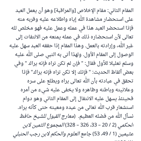
المقام الثاني: مقام الإخلاص [والمراقبة] وهو أن يعمل العبد
على استحضار مشاهدة الله إياه واطلاعه عليه وقربه منه
فإذا استحضر العبد هذا في عمله وعمل عليه فهو مخلص لله
تعالى لأن استحضاره ذلك في عمله يمنعه من الالتفات إلى
غير الله، وإرادته بالعمل. وهذا المقام إذا حققه العبد سهل عليه
الوصول إلى المقام الأول. ولهذا أتى به النبي صلى الله عليه
وسلم تعليلا للأول فقال: " فإن لم تكن تراه فإنه يراك " وفي
بعض ألفاظ الحديث: " فإنك إلا تكن تراه فإنه يراك" فإذا
تحقق في عبادته بأن الله تعالى يراه ويطلع على سره
وعلانيته وباطنه وظاهره ولا يخفى عليه شيء من أمره
فحينئذ يسهل عليه الانتقال إلى المقام الثاني وهو دوام
استشعار قرب الله تعالى من عبده ومعيته حتى كأنه يراه.
نسأل الله من فضله العظيم. (
معارج القبول للشيخ حافظ
الحكمي (2 / 20 – 33، 326 – 328) المجموع الثمين لابن
عثيمين (1 / 49، 53) جامع العلوم والحكم لابن رجب الحنبلي