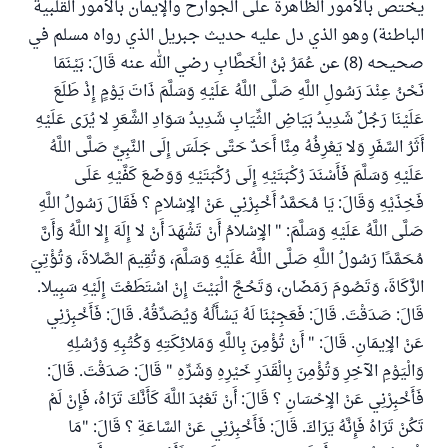
يختص بالأمور الظاهرة على الجوارح والإيمان بالأمور القلبية
الباطنة) وهو الذي دل عليه حديث جبريل الذي رواه مسلم في
صحيحه (8) عن عُمَرُ بْنُ الْخَطَّابِ رضي الله عنه قَالَ: بَيْنَمَا
نَحْنُ عِنْدَ رَسُولِ اللَّهِ صَلَّى اللَّهُ عَلَيْهِ وَسَلَّمَ ذَاتَ يَوْمٍ إِذْ طَلَعَ
عَلَيْنَا رَجُلٌ شَدِيدُ بَيَاضِ الثِّيَابِ شَدِيدُ سَوَادِ الشَّعَرِ لا يُرَى عَلَيْهِ
أَثَرُ السَّفَرِ وَلا يَعْرِفُهُ مِنَّا أَحَدٌ حَتَّى جَلَسَ إِلَى النَّبِيِّ صَلَّى اللَّهُ
عَلَيْهِ وَسَلَّمَ فَأَسْنَدَ رُكْبَتَيْهِ إِلَى رُكْبَتَيْهِ وَوَضَعَ كَفَّيْهِ عَلَى
فَخِذَيْهِ وَقَالَ: يَا مُحَمَّدُ أَخْبِرْنِي عَنْ الإِسْلامِ ؟ فَقَالَ رَسُولُ اللَّهِ
صَلَّى اللَّهُ عَلَيْهِ وَسَلَّمَ: " الإِسْلامُ أَنْ تَشْهَدَ أَنْ لا إِلَهَ إِلا اللَّهُ وَأَنَّ
مُحَمَّدًا رَسُولُ اللَّهِ صَلَّى اللَّهُ عَلَيْهِ وَسَلَّمَ، وَتُقِيمَ الصَّلاةَ، وَتُؤْتِيَ
الزَّكَاةَ، وَتَصُومَ رَمَضَان، وَتَحُجَّ الْبَيْتَ إِنْ اسْتَطَعْتَ إِلَيْهِ سَبِيلا.
قَالَ: صَدَقْتَ. قَالَ: فَعَجِبْنَا لَهُ يَسْأَلُهُ وَيُصَدِّقُهُ. قَالَ: فَأَخْبِرْنِي
عَنْ الإِيمَانِ. قَالَ: " أَنْ تُؤْمِنَ بِاللَّهِ وَمَلائِكَتِهِ وَكُتُبِهِ وَرُسُلِهِ
وَالْيَوْمِ الآخِرِ وَتُؤْمِنَ بِالْقَدَرِ خَيْرِهِ وَشَرِّهِ " قَالَ: صَدَقْتَ. قَالَ:
فَأَخْبِرْنِي عَنْ الإِحْسَانِ ؟ قَالَ: أَنْ تَعْبُدَ اللَّهَ كَأَنَّكَ تَرَاهُ، فَإِنْ لَمْ
تَكُنْ تَرَاهُ فَإِنَّهُ يَرَاكَ. قَالَ: فَأَخْبِرْنِي عَنْ السَّاعَةِ ؟ قَالَ: "مَا