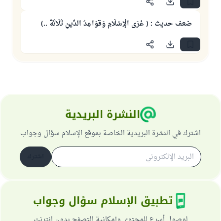
ضعف حديث : ( عُرَى الْإِسْلَامِ وَقَوَاعِدُ الدِّينِ ثَلَاثَةٌ ..)
النشرة البريدية
اشترك في النشرة البريدية الخاصة بموقع الإسلام سؤال وجواب
اشترك
تطبيق الإسلام سؤال وجواب
لوصول أسرع للمحتوى وإمكانية التصفح بدون انترنت