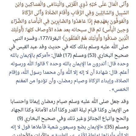
وَآَتَى الْمَالَ عَلَى حُبِّهِ ذَوِي الْقُرْبَى وَالْيَتَامَى وَالْمَسَاكِينَ وَابْنَ
السَّبِيلِ وَالسَّائِلِينَ وَفِي الرِّقَابِ وَأَقَامَ الصَّلَاةَ وَآَتَى الزَّكَاةَ
وَالْمُوفُونَ بِعَهْدِهِمْ إِذَا عَاهَدُوا وَالصَّابِرِينَ فِي الْبَأْسَاءِ وَالضَّرَّاءِ
وَحِينَ الْبَأْس)ِ ثم قال سبحانه بعد هذه الأوصاف كلها: (أُولَئِكَ
الَّذِينَ صَدَقُوا وَأُولَئِكَ هُمُ الْمُتَّقُونَ
البقرة/177، وفسره النبي
صلى الله عليه وسلم بذلك كله في حديث وفد عبد القيس في
صحيح البخاري (53) ومسلم (17) فقال:
آمركم بالإيمان بالله
وحده قال: أتدرون ما الإيمان بالله وحده ؟ قالوا: الله ورسوله
أعلم. قال: شهادة أن لا إله إلا الله وأن محمدا رسول الله، وإقام
الصلاة، وإيتاء الزكاة وصيام رمضان، وأن تؤدوا من المغنم
الخمس
.
وقد جعل صلى الله عليه وسلم صيام رمضان إيمانا واحتسابا
من الإيمان وكذا قيام ليلة القدر وكذا أداء الأمانة وكذا الجهاد
والحج واتباع الجنائز وغير ذلك وفي صحيح البخاري (9)
ومسلم (35):
الإيمان بضع وسبعون شعبة فأعلاها قول لا إله
إلا الله وأدناها إماطة الأذى عن الطريق
. والآيات والأحاديث