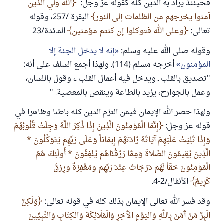
فحينئذ يراد به الدين كله كقوله عز وجل:
الله ولي الذين
آمنوا يخرجهم من الظلمات إلى النور
البقرة /257، وقوله
تعالى:
وعلى الله فتوكلوا إن كنتم مؤمنين
المائدة/23
وقوله صلى الله عليه وسلم:
إنه لا يدخل الجنة إلا
المؤمنون
أخرجه مسلم (114). ولهذا أجمع السلف على أنه:
"تصديق بالقلب ـ ويدخل فيه أعمال القلب ـ، وقول باللسان،
وعمل بالجوارح، يزيد بالطاعة وينقص بالمعصية. "
ولهذا حصر الله الإيمان فيمن التزم الدين كله باطنا وظاهرا في
قوله عز وجل:
إِنَّمَا الْمُؤْمِنُونَ الَّذِينَ إِذَا ذُكِرَ اللَّهُ وَجِلَتْ قُلُوبُهُمْ
وَإِذَا تُلِيَتْ عَلَيْهِمْ آيَاتُهُ زَادَتْهُمْ إِيمَاناً وَعَلَى رَبِّهِمْ يَتَوَكَّلُونَ *
الَّذِينَ يُقِيمُونَ الصَّلاةَ وَمِمَّا رَزَقْنَاهُمْ يُنْفِقُونَ * أُولَئِكَ هُمُ
الْمُؤْمِنُونَ حَقّاً لَهُمْ دَرَجَاتٌ عِنْدَ رَبِّهِمْ وَمَغْفِرَةٌ وَرِزْقٌ
كَرِيمٌ
الأنفال/2-4.
وقد فسر الله تعالى الإيمان بذلك كله في قوله تعالى:
وَلَكِنَّ
الْبِرَّ مَنْ آَمَنَ بِاللَّهِ وَالْيَوْمِ الْآَخِرِ وَالْمَلَائِكَة وَالْكِتَابِ وَالنَّبِيِّينَ