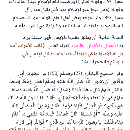
عمران/19، وقوله تعالى: (ورضيت لكم الإسلام دينا) المائدة/3،
وقوله: (ومن يبتغ غير الإسلام دينا فلن يقبل منه ) آل
عمران/85 . ولذا عرفه بعض أهل العلم بقوله : هو الاستسلام
لله بالتوحيد والانقياد له بالطاعة والبراءة من الشرك وأهله.
الحالة الثانية: أن يطلق مقترنا بالإيمان فهو حينئذ يراد
به
الأعمال والأقوال الظاهرة
كقوله تعالى:
قالت الأعراب آمنا
قل لم تؤمنوا ولكن قولوا أسلمنا ولما يدخل الإيمان في
قلوبكم
الحجرات/14.
وفي صحيح البخاري (27) ومسلم (150) عن سَعْدِ بْنِ أَبِي
وَقَّاصٍ أَنَّ رَسُولَ اللَّهِ صَلَّى اللَّهُ عَلَيْهِ وَسَلَّمَ أَعْطَى رَهْطًا وَسَعْدٌ
جَالِسٌ فِيهِمْ قَالَ سَعْدٌ: فَتَرَكَ رَسُولُ اللَّهِ صَلَّى اللَّهُ عَلَيْهِ وَسَلَّمَ
مِنْهُمْ مَنْ لَمْ يُعْطِهِ وَهُوَ أَعْجَبُهُمْ إِلَيَّ. فَقُلْتُ: يَا رَسُولَ اللَّهِ مَا لَكَ
عَنْ فُلَانٍ ؟ فَوَاللَّهِ إِنِّي لَأَرَاهُ مُؤْمِنًا. فَقَالَ رَسُولُ اللَّهِ صَلَّى اللَّهُ
عَلَيْهِ وَسَلَّمَ: " أَوْ مُسْلِمًا" قَالَ: فَسَكَتُّ قَلِيلا ثُمَّ غَلَبَنِي مَا أَعْلَمُ
مِنْهُ، فَقُلْتُ: يَا رَسُولَ اللَّهِ مَا لَكَ عَنْ فُلَانٍ ؟ فَوَاللَّهِ إِنِّي لأَرَاهُ