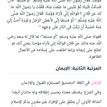
مُؤْمِنًا. فَقَالَ رَسُولُ اللَّهِ صَلَّى اللَّهُ عَلَيْهِ وَسَلَّمَ: "أَوْ مُسْلِمًا" قَالَ:
فَسَكَتُّ قَلِيلا ثُمَّ غَلَبَنِي مَا عَلِمْتُ مِنْهُ، فَقُلْتُ يَا رَسُولَ اللَّهِ: مَا
لَكَ عَنْ فُلانٍ ؟ فَوَاللَّهِ إِنِّي لأَرَاهُ مُؤْمِنًا. فَقَالَ رَسُولُ اللَّهِ صَلَّى
اللَّهُ عَلَيْهِ وَسَلَّمَ: " أَوْ مُسْلِمًا إِنِّي لأُعْطِي الرَّجُلَ وَغَيْرُهُ أَحَبُّ إِلَيَّ
مِنْهُ خَشْيَةَ أَنْ يُكَبَّ فِي النَّارِ عَلَى وَجْهِهِ "
فقوله صلى الله عليه وسلم: "أو مسلما"؛ لما قال له سعد رضي
الله عنه مالك عن فلان فوالله إني لأراه مؤمنا: يعني أنك لم
تطلع على إيمانه وإنما اطلعت على إسلامه من الأعمال
الظاهرة.
المرتبة الثانية: الإيمان
الإيمان
في اللغة: التصديق المستلزم للقبول والإذعان.
وفي الشرع: يختلف معناه بحسب إطلاقه وله حالتان أيضا:
الحالة الأولى: أن يطلق على الإفراد غير مقترن بذكر الإسلام