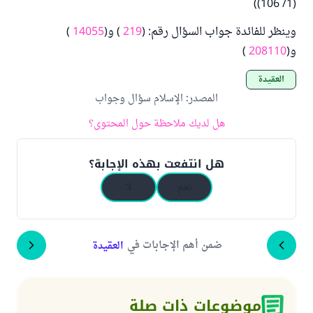
)
(1/ 106)
وينظر للفائدة جواب السؤال رقم: (
219
) و(
14055
)
و(
208110
)
العقيدة
المصدر
:
الإسلام سؤال وجواب
هل لديك ملاحظة حول المحتوى؟
هل انتفعت بهذه الإجابة؟
نعم
لا
ضمن أهم الإجابات في
العقيدة
موضوعات ذات صلة