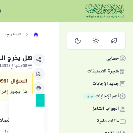
الموضوعية
هل يخرج الز
حسابي
08/شوال/1432 الموافق 06/سبتمبر/2011
شجرة التصنيفات
السؤال
9961
جديد الإجابات
هل يجوز إخراج 
أهم الإجابات
جديد
الجواب
الجواب الشامل
الحمد لله والصلا
ملفات علمية
تجب الزكاة على أص