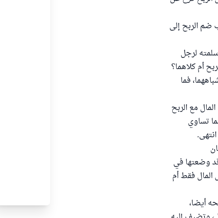
ب ضم الربح إلى
9/35): " لدي مال قدره خمسة عشر ألف ريال (15000 ريال) سلمته لرجل
ربح أم كلاهما؟
باههما، فما
المال مع الربح
ما تساوي
ان
قد وضعتها في
المال فقط أم
حه أيضا،
ل، وتضيف إليه