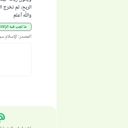
الربح، ثم تخرج ال
والله أعلم
ما تجب فيه الزكاة
المصدر
:
الإسلام س