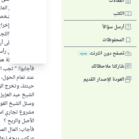
المقالات
الأصل ( رأس المال
الكتب
كما لو كان لشخص 
رأس المال وإخراج
أرسل سؤالاً
المحفوظات
يتاجر فيه على أن 
وإذا كان على رأس
تصفح دون انترنت
جديد
الحكم والحالة هذ
شاركنا ملاحظاتك
فأجابوا: " تجب ال
عند تمام الحول، 
العودة للإصدار القديم
حينئذ، وتخرج الزكاة بواقع اثن
الشيخ عبد العزيز 
وسئل الشيخ الفوز
مشروع تجاري استث
الأصل والربح ؟
فأجاب: المال الم
ويكون ربحه تبعا 