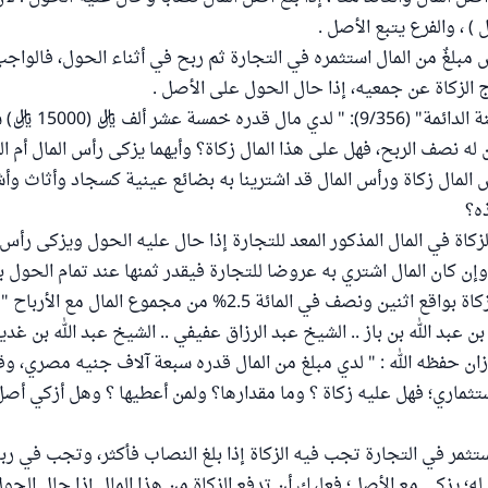
 ) ، والفرع يتبع الأصل .
مبلغٌ من المال استثمره في التجارة ثم ربح في أثناء الحول، فالواج
 الزكاة عن جمعيه، إذا حال الحول على الأصل .
سئل علماء "اللجنة الدائمة" (6
له نصف الربح، فهل على هذا المال زكاة؟ وأيهما يزكى رأس المال أم ال
 المال زكاة ورأس المال قد اشترينا به بضائع عينية كسجاد وأثاث وأش
ه؟
زكاة في المال المذكور المعد للتجارة إذا حال عليه الحول ويزكى رأس 
وإن كان المال اشتري به عروضا للتجارة فيقدر ثمنها عند تمام الحول ب
ين ونصف في المائة 2.5% من مجموع المال مع الأرباح " انتهى.
بن عبد الله بن باز .. الشيخ عبد الرزاق عفيفي .. الشيخ عبد الله بن غدي
ان حفظه الله : " لدي مبلغ من المال قدره سبعة آلاف جنيه مصري، و
ماري؛ فهل عليه زكاة ؟ وما مقدارها؟ ولمن أعطيها ؟ وهل أزكي أصل 
ستثمر في التجارة تجب فيه الزكاة إذا بلغ النصاب فأكثر، وتجب في رب
له؛ يزكى مع الأصل؛ فعليك أن تدفع الزكاة من هذا المال إذا حال الحو