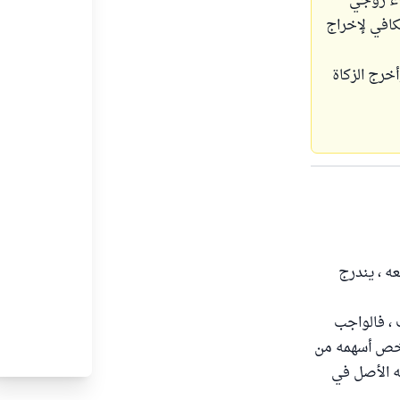
ناء زوجي
كافي لإخراج
خرج الزكاة
ه ، يندرج
ب ، فالواجب
يخص أسهمه من
نه الأصل في