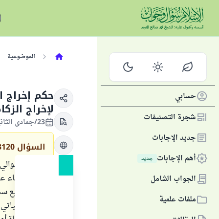
الموضوعية
حكم إخراج ا
حسابي
لإخراج الزكا
شجرة التصنيفات
23/جمادى الثانية/1433 الموافق 14/مايو/2012
جديد الإجابات
السؤال
3120
أهم الإجابات
جديد
وضعت أموالي 
الأولى : بناء 
الجواب الشامل
ولا أستطيع سحب 
ملفات علمية
على حاجياتي ،