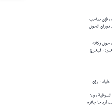
ة ، فإن صاحب
د دوران الحول
ء حول زكاته
خبرة ، فيخرج
 عليك ، وإن
لسوقية ، ولا
ت أرباحا جائزة