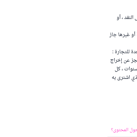
لنقد ، أو
صاب لغَيْبةٍ أو غيرها جاز
ة للتجارة :
عجز عن إخراج
سنوات ، كل
لذي اشترى به
ول المحتوى؟