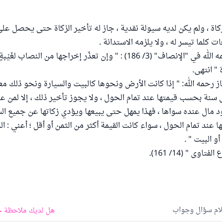
ة ، ولم يكن لديه سيولة نقدية ، جاز له تأخير الزكاة حتى يحصل على ا
 كلما تيسر له ، ولا يلزمه الاستدانة .
قال المرداوي رحمه الله في "الإنصاف" (3/ 186) : " وإن تعذّر إخراجها من الن
 " انتهى.
ز رحمه الله: " إذا كانت الأرض ونحوها كالبيت والسيارة ونحو ذلك معد
نة بحسب قيمتها عند تمام الحول ، ولا يجوز تأخير ذلك ، إلا لمن 
ود مال عنده سواها ، فهذا يمهل حتى يبيعها ويؤدي زكاتها عن جميع ال
عند تمام الحول ، سواء كانت القيمة أكثر من الثمن أو أقل ؛ أعني : ا
و البيت " .
وى " (14/ 161).
لام سؤال وجواب
هل لديك ملاحظة ح