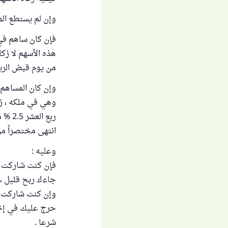
وإن لم يستطع الم
فإن كان ساهم في 
هذه الأسهم لا زك
من يوم قبض الريع 
وإن كان المساهم 
وهي في ملكه ، زك
ربع العشر 2.5 % من تلك القيمة ومن الربح إذا كان للأسهم ربح " .
انتهى مختصراً من "م
وعليه :
فإن كنت شاركت في
جاءك ربح قليل ، ف
وإن كنت شاركت بن
حرج عليك في إخراج
شرعا .