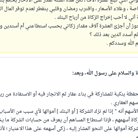
الي التي تبلغ عشرة آلاف ، لكن هذه السنة تعذر على الادخار بحكم ب
صة ، وغلاء الأسعار ، واقترب رمضان وقلبي يتفطر لعدم توفر المال ال
أني لا أحب إخراج الزكاة من أرباح البنك .
وز أن أجزئ العشرة آلاف مقدار زكاتي بحسب استطاعتي أم أستدين وأ
م أسدد الدين بعد ذلك ؟
 الله وسددكم .
ة والسلام على رسول الله، وبعد:
ظة بنكية للمشاركة في بناء عقار ثم الاتجار فيه أو الاستفادة من ريع
هم العقاري .
أسهم أنه " إذا لم تزك الشركة [ أو البنك ] أموالها لأي سبب من الأسبا
كاة أسهمهم ، فإذا استطاع المساهم أن يعرف من حسابات الشركة ما 
لشركة أموالها على النحو المشار إليه ، زكى أسهمه على هذا الاعتبار ؛ لأ
 .