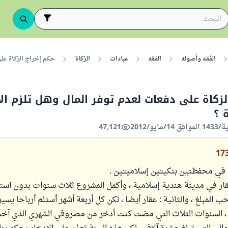
الفقه وأصوله
الفقه
عبادات
الزكاة
حكم إخراج الزكاة على
لزكاة على دفعات لعدم توفر المال وهل تلزم ال
ة ؟
47,121
17
في محفظتين بنكيتين إسلاميتين .
عقار في مدينة هندية إسلامية ، وأكمل المشروع ثلاث سنوات بدون استلا
المبلغ ، والثانية : عقار أيضا ، لكن كل أربعة أشهر أستلم أرباحا يسيرة
 السنوات الثلاث التي مضت كنت أدخر من مصروفي الشهري الذي آخ