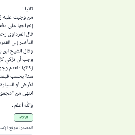
ثانيا :
من وجبت عليه زكا
إخراجها على دفعات
التأخير إلى القدرة
وقال الشيخ ابن با
وجب أن تزكي كل س
زكاتها ؛ لعدم وج
سنة بحسب قيمتها 
الأرض أو السيارة أ
انتهى من "مجموع الفتا
والله أعلم .
الزكاة
المصدر
:
موقع الإس