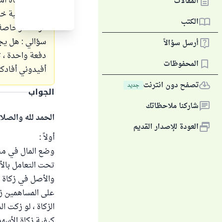
وأخرج زكاة أمو
المقالات
لفيلا سكنية خا
الكتب
الزكاة ، وخاصة 
سؤالي : هل يج
أرسل سؤالاً
دفعة واحدة ، ث
المحفوظات
أفيدوني أفادكم
تصفح دون انترنت
جديد
الجواب
شاركنا ملاحظاتك
الحمد لله والصلا
العودة للإصدار القديم
أولاً :
وضع المال في محف
تحت التعامل بالأس
والأصل في زكاة ال
على المساهمين ز
الزكاة ، لو زكت ا
كيفية زكاة الأسهم