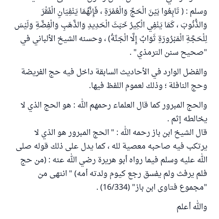
وسلم : ( تَابِعُوا بَيْنَ الْحَجِّ وَالْعُمْرَةِ ، فَإِنَّهُمَا يَنْفِيَانِ الْفَقْرَ
وَالذُّنُوبَ ، كَمَا يَنْفِي الْكِيرُ خَبَثَ الْحَدِيدِ وَالذَّهَبِ وَالْفِضَّةِ وَلَيْسَ
لِلْحَجَّةِ الْمَبْرُورَةِ ثَوَابٌ إِلَّا الْجَنَّةُ) ، وحسنه الشيخ الألباني في
"صحيح سنن الترمذي" .
والفضل الوارد في الأحاديث السابقة داخل فيه حج الفريضة
وحج النافلة ؛ وذلك لعموم اللفظ فيها.
والحج المبرور كما قال العلماء رحمهم الله : هو الحج الذي لا
يخالطه إثم .
قال الشيخ ابن باز رحمه الله : " الحج المبرور هو الذي لا
يرتكب فيه صاحبه معصية لله ، كما يدل على ذلك قوله صلى
الله عليه وسلم فيما رواه أبو هريرة رضي الله عنه : (من حج
فلم يرفث ولم يفسق رجع كيوم ولدته أمه) " انتهى من
"مجموع فتاوى ابن باز" (16/334) .
والله أعلم