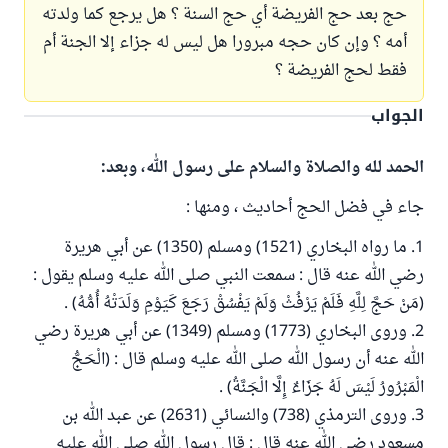
حج بعد حج الفريضة أي حج السنة ؟ هل يرجع كما ولدته
أمه ؟ وإن كان حجه مبرورا هل ليس له جزاء إلا الجنة أم
فقط لحج الفريضة ؟
الجواب
الحمد لله والصلاة والسلام على رسول الله، وبعد:
جاء في فضل الحج أحاديث ، ومنها :
1. ما رواه البخاري (1521) ومسلم (1350) عن أبي هريرة
رضي الله عنه قال : سمعت النبي صلى الله عليه وسلم يقول :
(مَنْ حَجَّ لِلَّهِ فَلَمْ يَرْفُثْ وَلَمْ يَفْسُقْ رَجَعَ كَيَوْمِ وَلَدَتْهُ أُمُّهُ) .
2. وروى البخاري (1773) ومسلم (1349) عن أبي هريرة رضي
الله عنه أن رسول الله صلى الله عليه وسلم قال : (الْحَجُّ
الْمَبْرُورُ لَيْسَ لَهُ جَزَاءٌ إِلَّا الْجَنَّةُ) .
3. وروى الترمذي (738) والنسائي (2631) عن عبد الله بن
مسعود رضي الله عنه قال : قال رسول الله صلى الله عليه