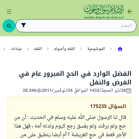
الموضوعية
الفقه وأصوله
الفقه
عبادات
الفضل الوارد في الحج المبرور عام في
الفرض والنفل
28/ذو الحجة/1432 الموافق 24/نوفمبر/2011
28,346
السؤال
175235
قال لنا الرسول صلى الله عليه وسلم في الحديث : أن من
حج ولم يرفث ولم يفسق رجع كيوم ولدته أمه ، فهل هذا
الأجر فقط في حج الفريضة ؟ أم أيضا ينطبق على من