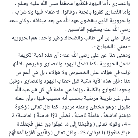
والنصارى ، أما اليهود فكذَّبوا محمَّداً صلى الله عليه وسلم ،
وأما النَّصارى كفروا بالجنة ، وقالوا : لا طعام فيها ولا شراب ،
والحرورية الذين ينقضون عهد الله من بعد ميثاقه ، وكان سعد
رضي الله عنه يسمِّيهم الفاسقين .
وقال علي بن أبي طالب والضحاك وغير واحد : هم الحرورية
– يعني : الخوارج - .
ومعنى هذا عن علي رضي الله عنه : أن هذه الآية الكريمة
تشمل الحرورية ، كما تشمل اليهود والنصارى وغيرهم ، لا أنها
نزلت في هؤلاء على الخصوص ولا هؤلاء ، بل هي أعم من
هذا ؛ فإن هذه الآية مكية قبل خطاب اليهود والنصارى ، وقبل
وجود الخوارج بالكلية ، وإنما هي عامة في كل مَن عبَد الله
على غير طريقة مرضية يحسب أنه مصيب فيها ، وأن عمله
مقبول ؛ وهو مخطئ وعمله مردود ، كما قال تعالى ( وُجُوهٌ
يَوْمَئِذٍ خَاشِعَةٌ . عَامِلَةٌ نَاصِبَةٌ . تَصْلَى نَارًا حَامِيَةً ) الغاشية/ 2
– 4 ، وقوله تعالى ( وَقَدِمْنَا إِلَى مَا عَمِلُوا مِنْ عَمَلٍ فَجَعَلْنَاهُ
هَبَاءً مَنْثُورًا ) الفرقان/ 23 ، وقال تعالى ( وَالَّذِينَ كَفَرُوا أَعْمَالُهُمْ