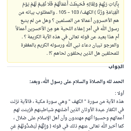
بِآيَاتِ رَبِّهِمْ وَلِقَائِهِ فَحَبِطَتْ أَعْمَالُهُمْ فَلَا نُقِيمُ لَهُمْ يَوْمَ
الْقِيَامَةِ وَزْنًا ) الكهف/ 103 – 105 . والمطلوب بيانه من
هم الأخسرون أعمالا من المسلمين ؟ وهل من لم يتبع
رسول الله في أمر إعفاء اللحية هو مِنَ الأخسرين أعمالاً
أم هذا بعيد عن قوله تعالى في هذه الآية الكريمة ؟ .
والمرجو تبيان دعاء نبي الله ورسوله الكريم بالمغفرة
للمحلقين هل الذين يحلقون لحاهم ؟! .
الجواب
الحمد لله والصلاة والسلام على رسول الله، وبعد:
أولا :
هذه الآية من سورة " الكهف " وهي سورة مكية ، فالآية نزلت
في الكفار عبدة الأوثان الذين أضلتهم شياطينهم فزينت لهم
أعمالهم وحسبوا أنهم مهتدون وأن أهل الإسلام على ضلال ،
كما أخبر الله تعالى عنهم ذلك في قوله ( وَإِنَّهُمْ لَيَصُدُّونَهُمْ عَنِ