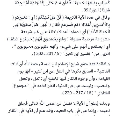
كَسَرَابٍ بِقِيعَةٍ يَحْسَبُهُ الظَّمْآنُ مَاءً حَتَّى إِذَا جَاءَهُ لَمْ يَجِدْهُ
شَيْئًا ) النور/ 39 .
وقال في هذه الآية الكريمة ( قُلْ هَلْ نُنَبِّئُكُمْ ) أي : نخبركم (
بِالأخْسَرِينَ أَعْمَالا ) ثم فسرهم فقال ( الَّذِينَ ضَلَّ سَعْيُهُمْ فِي
الْحَيَاةِ الدُّنْيَا ) أي : عملوا أعمالا باطلة على غير شريعة
مشروعة مرضية مقبولة ( وَهُمْ يَحْسَبُونَ أَنَّهُمْ يُحْسِنُونَ صُنْعًا )
أي : يعتقدون أنهم على شيء ، وأنهم مقبولون محبوبون " .
انتهى من " تفسير ابن كثير " ( 5 / 201 ، 202 ) .
وللفائدة فقد حقق شيخ الإسلام ابن تيمية رحمه الله أن آيات
الغاشية – السابق ذكرها في النقل عن ابن كثير – أنها يوم
القيامة ، وأن وجوه الكفار فيها تخشع أي : تذل ، وتعمل
وتنصب ، وليست هي في الدنيا ، انظر كلامه في " مجموع
الفتاوى " ( 16 / 217 – 220 ) .
وبذلك يُعلم أن الآية لا تشمل من عصى الله تعالى فحلق
لحيته ، وإنما هي في باب التعبد ، وقد علم أن الآية في الكفار