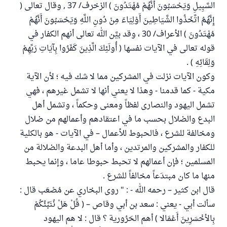
السَّبِيلِ وَيَحْسَبُونَ أَنَّهُمْ مُهْتَدُونَ ) الزخرف/ 37 , وقال تعالى (
إِنَّهُمُ اتَّخَذُوا الشَّيَاطِينَ أَوْلِيَاءَ مِنْ دُونِ اللَّهِ وَيَحْسَبُونَ أَنَّهُمْ
مُهْتَدُونَ ) الأعراف/ 30 ، وقد بيَّن الله تعالى أنهم الكفار في
قوله تعالى في الآيات نفسها ( أُولَئِكَ الَّذِينَ كَفَرُوا بِآيَاتِ رَبِّهِمْ
وَلِقَائِهِ ) .
وكون الآيات نزلت في المشركين مما لا شك فيه ؛ لأن الآية
مكية - كما قدمنا - وهذا لا يعني أنها لا تشمل غيرهم ، فهي
تشمل اليهود والنصارى لفظاً ومعنى وحكماً ، وتشمل أهل
البدع والضلال بحسب ما في اعتقادهم وأعمالهم من ضلال
ومخالفة للشرع ، فالحبوط للأعمال – في الآيات - هو بالكلية
للكفار والمشركين والمرتدين ، وأما أهل البدعة والضلالة من
المسلمين ؛ فإن أعمالهم لا تحبط حبوطا عاما ، وإنما يحبط
منها ما كان مبتدَعاً مخالفاً للشرع .
قال ابن كثير – رحمه الله - : " روى البخاري عن مُصْعَب قال :
سألت أبي - يعني : سعد بن أبي وقاص – ( قُلْ هَلْ نُنَبِّئُكُمْ
بِالأخْسَرِينَ أَعْمَالا ) أهم الحَرُورية ؟ قال : لا هم اليهود