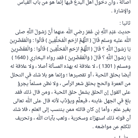
أصالة ، وأن دخول أهل البدع فيها إنما هو من باب القياس
والإشارة .
ثانيا :
حديث عَبْدِ اللَّهِ بْنِ عُمَرَ رضي الله عنهما أَنَّ رَسُولَ اللَّهِ صلى
الله عليه وسلم قَالَ ( اللَّهُمَّ ارْحَمِ الْمُحَلِّقِينَ ) قَالُوا : وَالْمُقَصِّرِينَ
يَا رَسُولَ اللَّهِ ؟ قَالَ ( اللَّهُمَّ ارْحَمِ الْمُحَلِّقِينَ ) قَالُوا : وَالْمُقَصِّرِينَ
يَا رَسُولَ اللَّهِ ؟ قَالَ ( وَالْمُقَصِّرِينَ ) فقد رواه البخاري ( 1640 )
ومسلم ( 1301 ) ، لا علاقة له بهذه المسألة أصلا ، ولا علاقة له
أيضا بحلق اللحية ، أو تقصيرها ؛ وإنما هو بلا شك في التحلل
من العمرة والحج بحلق شعر الرأس ، ولا نظن مسلماً يجرؤ
على القول إن الحلق يشمل حلق اللحية ، ومن قال ذلك فقد
بلغ في الجهل غايته ، فيعلَّم ويؤدَّب لأنه قال على الله تعالى
بغير علم ، وأما إن كان قائله ممن ينتسب إلى العلم ، فلا شك
أن قوله ذلك استهزاء وسخرية ، ولعب بآيات الله ، وتحريف
للكلم عن مواضعه .