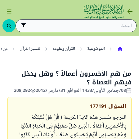
الموضوعية
القرآن وعلومه
تفسير القرآن
من هم
من هم الأخسرون أعمالاً ؟ وهل يدخل
فيهم العصاة ؟
08/جمادى الأولى/1433 الموافق 31/مارس/2012
208,292
السؤال
177191
المرجو تفسير هذه الآية الكريمة ( قُلْ هَلْ نُنَبِّئُكُمْ
بِالْأَخْسَرِينَ أَعْمَالًا . الَّذِينَ ضَلَّ سَعْيُهُمْ فِي الْحَيَاةِ الدُّنْيَا
وَهُمْ يَحْسَبُونَ أَنَّهُمْ يُحْسِنُونَ صُنْعًا . أُولَئِكَ الَّذِينَ كَفَرُوا