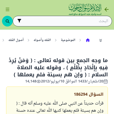
الموضوعية
الفقه وأصوله
أصول الفقه
ما وجه الجمع بين قوله تعالى : ( وَمَنْ يُرِدْ
فِيهِ بِإِلْحَادٍ بِظُلْمٍ ) ، وقوله عليه الصلاة
السلام : ( وإن هم بسيئة فلم يعملها )
20/شعبان/1433 الموافق 10/يوليو/2012
14,148
السؤال
186294
قرأت حديثاً عن النبي صلى الله عليه وسلم أنه قال : (
وإن هم بسيئة فلم يعملها كتبها الله تعالى عنده حسنة