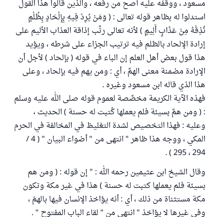
مسعود ، ووقفه عليه أصح من رفعه ، والذين قالوا هذا القول
استدلوا له بظاهر قوله تعالى : ( وَمَنْ يُرِدْ فِيهِ بِإِلْحَادٍ بِظُلْمٍ
نُذِقْهُ مِنْ عَذَابٍ أَلِيمٍ ) لأنه تعالى رتَّب إذاقة العذاب الأليم على
إرادة الإلحاد بالظلم فيه ترتيب الجزاء على شرطه ، ويؤيد
هذا قول بعض أهل العلم إن الباء في قوله ( بإلحاد ) لأجل أن
الإرادة مضمنة معنى الهمِّ ، أي : ومن يهم فيه بإلحاد ، وعلى
هذا الذي قاله ابن مسعود وغيره .
فهذه الآية الكريمة مخصِّصة لعموم قوله صلى الله عليه وسلم
: ( ومن همَّ بسيئة فلم يعملها كُتبت له حسنة ) الحديث ،
وعليه : فهذا التخصيص لشدة التغليظ في المخالفة في الحرم
المكي ، ووجه هذا ظاهر " انتهى من " أضواء البيان " ( 4 /
294 ، 295 ) .
وقال الشيخ ابن عثيمين رحمه الله : " إن قوله : ( ومن هم
بسيئة فلم يعملها كتبت له حسنة ) هذا في غير مكة وتكون
مكة مستثناة من ذلك ، أي : أنه يؤاخذ الإنسان فيها بالهمّ ،
وفي غيرها لا يؤاخذ " انتهى من " لقاء الباب المفتوح " .