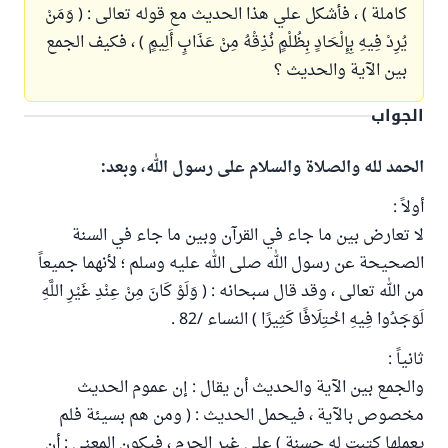
كاملة ) ، فأشكل علي هذا الحديث مع قوله تعالى : ( وَمَنْ
يُرِدْ فِيهِ بِإِلْحَادٍ بِظُلْمٍ نُذِقْهُ مِنْ عَذَابٍ أَلِيمٍ ) ، فكيف الجمع
بين الآية والحديث ؟
الجواب
الحمد لله والصلاة والسلام على رسول الله، وبعد:
أولاً :
لا تعارض بين ما جاء في القرآن وبين ما جاء في السنة
الصحيحة عن رسول الله صلى الله عليه وسلم ؛ لأنهما جميعاً
من الله تعالى ، وقد قال سبحانه : ( وَلَوْ كَانَ مِنْ عِنْدِ غَيْرِ اللَّهِ
لَوَجَدُوا فِيهِ اخْتِلَافًا كَثِيرًا ) النساء /82 .
ثانياً :
والجمع بين الآية والحديث أن يقال : إن عموم الحديث
مخصوص بالآية ، فيحمل الحديث : ( ومن هم بسيئة فلم
يعملها كتبت له حسنة ) على غير الحرم ، فيكون المعنى : أن