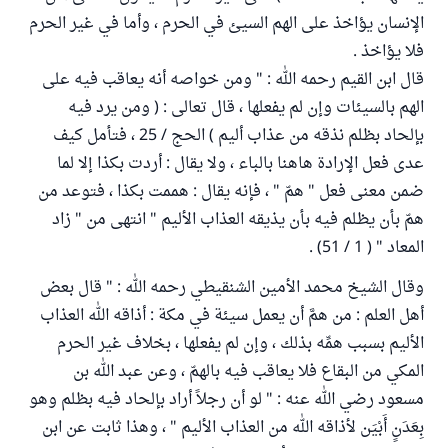
الإنسان يؤاخذ على الهم السيئ في الحرم ، وأما في غير الحرم
فلا يؤاخذ .
قال ابن القيم رحمه الله : " ومن خواصه أنه يعاقب فيه على
الهم بالسيئات وإن لم يفعلها ، قال تعالى : ( ومن يرد فيه
بإلحاد بظلم نذقه من عذاب أليم ) الحج / 25 ، فتأمل كيف
عدى فعل الإرادة هاهنا بالباء ، ولا يقال : أردت بكذا إلا لما
ضمن معنى فعل " همّ " ، فإنه يقال : هممت بكذا ، فتوعد من
همّ بأن يظلم فيه بأن يذيقه العذاب الأليم " انتهى من " زاد
المعاد " ( 1 / 51) .
وقال الشيخ محمد الأمين الشنقيطي رحمه الله : " قال بعض
أهل العلم : من همَّ أن يعمل سيئة في مكة : أذاقه الله العذاب
الأليم بسبب همِّه بذلك ، وإن لم يفعلها ، بخلاف غير الحرم
المكي من البقاع فلا يعاقب فيه بالهمّ ، وعن عبد الله بن
مسعود رضي الله عنه : " لو أن رجلاً أراد بإلحاد فيه بظلم وهو
بِعَدَنٍ أَبْيَن لأذاقه الله من العذاب الأليم " ، وهذا ثابت عن ابن