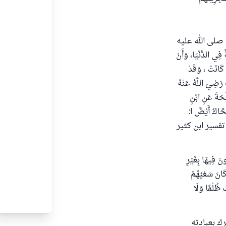
نبيه صلى الله عليه
 فِي الدُّنْيَا، وَأَنْ
 كَانَتْ ، وَقَدْ
 رَضِيَ اللَّهُ عَنْهُ
لْحَةَ عَنِ ابْنِ
حَّاكُ أَيْضً ا:
تهى من تفسير ابن كثير
َ فِيهَا بِغَيْرِ
 كَانَ سَعْيُهُمْ
فُ ظُلْمًا وَلَا
رك بعبادته