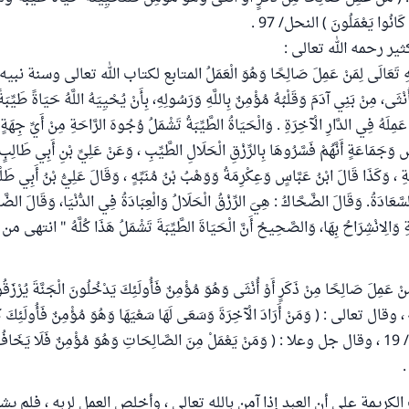
كَانُوا يَعْمَلُونَ ) النحل/ 97 .
ير رحمه الله تعالى :
للَّهِ تَعَالَى لِمَنْ عَمِلَ صَالِحًا وَهُوَ الْعَمَلُ المتابع لكتاب الله تعالى وسنة 
َى، مِنْ بَنِي آدَمَ وَقَلْبُهُ مُؤْمِنٌ بِاللَّهِ وَرَسُولِهِ، بِأَنْ يُحْيِيَهُ اللَّهُ حَيَاةً طَيِّبَةً
عَمِلَهُ فِي الدَّارِ الْآخِرَةِ . وَالْحَيَاةُ الطَّيِّبَةُ تَشْمَلُ وُجُوهَ الرَّاحَةِ مِنْ أَيِّ جِهَةٍ
 وَجَمَاعَةٍ أَنَّهُمْ فَسَّرُوهَا بِالرِّزْقِ الْحَلَالِ الطَّيِّبِ ، وَعَنْ عَلِيِّ بْنِ أَبِي طَالِبٍ
َاعَةِ ، وَكَذَا قَالَ ابْنُ عَبَّاسٍ وَعِكْرِمَةُ وَوَهْبُ بْنُ مُنَبِّهٍ ، وَقَالَ عَلِيُّ بْنُ أَبِي طَ
َةُ. وَقَالَ الضَّحَّاكُ : هِيَ الرِّزْقُ الْحَلَالُ وَالْعِبَادَةُ فِي الدُّنْيَا، وَقَالَ الضَّ
َةِ وَالِانْشِرَاحُ بِهَا، وَالصَّحِيحُ أَنَّ الْحَيَاةَ الطَّيِّبَةَ تَشْمَلُ هَذَا كُلَّهُ " ان
ِلَ صَالِحًا مِنْ ذَكَرٍ أَوْ أُنْثَى وَهُوَ مُؤْمِنٌ فَأُولَئِكَ يَدْخُلُونَ الْجَنَّةَ يُرْزَقُون
حِسَابٍ )غافر/ 40 ، وقال تعالى : ( وَمَنْ أَرَادَ الْآخِرَةَ وَسَعَى لَهَا سَعْيَهَا وَهُوَ مُؤْمِنٌ فَأُولَئِكَ
مَشْكُورًا ) الإسراء/ 19 ، وقال جل وعلا : ( وَمَنْ يَعْمَلْ مِنَ الصَّالِحَاتِ وَهُوَ مُؤْمِنٌ فَلَا يَخَا
لكريمة على أن العبد إذا آمن بالله تعالى ، وأخلص العمل لربه ، فلم يش