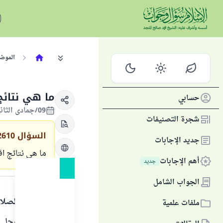
الموض
ما هي نتائج 
حسابي
09/جمادى الثانية/1434 الموافق 19/أبريل/2013
شجرة التصنيفات
السؤال
2610
جديد الإجابات
ما هي نتائج اقت
أهم الإجابات
جديد
الجواب
الجواب الشامل
الحمد لله والصلا
ملفات علمية
قال الله عز وجل : ( مَنْ 