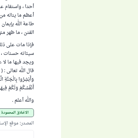
أحدا ، واستقام عل
أعظم ما يناله من 
طاعة الله بإيمان
الفتن ، ما ظهر منه
فإذا مات على ذلك 
سيئاته حسنات ، ثم
ويجد فيها ما لا 
قال الله تعالى : ( إِنَّ الَ
وَأَبْشِرُوا بِالْجَنَّةِ 
أَنْفُسُكُمْ وَلَكُمْ فِيه
والله أعلم .
الأخلاق المحمودة
المصدر
:
موقع الإس