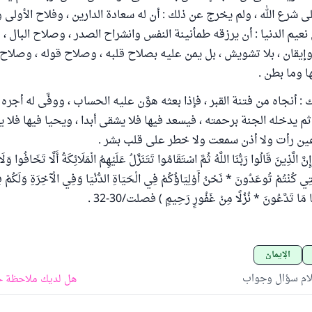
ى شرع الله ، ولم يخرج عن ذلك : أن له سعادة الدارين ، وفلاح الأولى 
نعيم الدنيا : أن يرزقه طمأنينة النفس وانشراح الصدر ، وصلاح البال ، 
 وإيقان ، بلا تشويش ، بل يمن عليه بصلاح قلبه ، وصلاح قوله ، وصلاح 
ا وما بطن .
: أنجاه من فتنة القبر ، فإذا بعثه هوَّن عليه الحساب ، ووفَّى له أجره
 يدخله الجنة برحمته ، فيسعد فيها فلا يشقى أبدا ، ويحيا فيها فلا يم
عين رأت ولا أذن سمعت ولا خطر على قلب بشر .
ّذِينَ قَالُوا رَبُّنَا اللَّهُ ثُمَّ اسْتَقَامُوا تَتَنَزَّلُ عَلَيْهِمُ الْمَلَائِكَةُ أَلَّا تَخَافُوا وَلَ
الَّتِي كُنْتُمْ تُوعَدُونَ * نَحْنُ أَوْلِيَاؤُكُمْ فِي الْحَيَاةِ الدُّنْيَا وَفِي الْآخِرَةِ وَلَكُمْ
َا مَا تَدَّعُونَ * نُزُلًا مِنْ غَفُورٍ رَحِيمٍ ) فصلت/30-32 .
الإيمان
لام سؤال وجواب
هل لديك ملاحظة ح