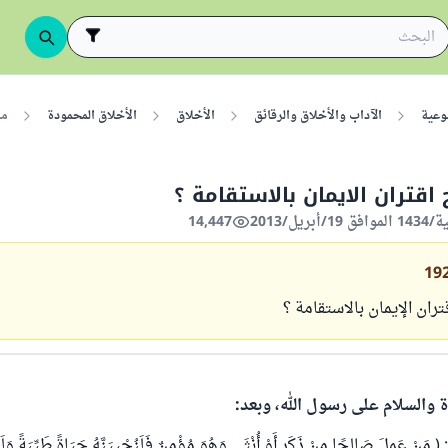
وعية
الآداب والأخلاق والرقائق
الأخلاق
الأخلاق المحمودة
ما
اقتران الايمان بالاستقامة ؟
14,447
19
ران الإيمان بالاستقامة ؟
ة والسلام على رسول الله، وبعد:
عَمِلَ صَالِحًا مِنْ ذَكَرٍ أَوْ أُنْثَى وَهُوَ مُؤْمِنٌ فَلَنُحْيِيَنَّهُ حَيَاةً طَيِّبَةً وَلَنَج