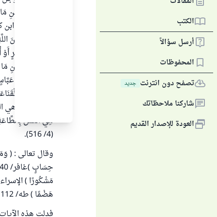
المقالات
أَجْرَهُمْ بِأَحْسَنِ مَا 
الكتب
قال الحافظ ابن كث
" هَذَا وَعْدٌ مِنَ ا
أرسل سؤالاً
وسلم مِنْ ذَكَرٍ أَوْ أُنْث
المحفوظات
يَجْزِيَهُ بِأَحْسَنِ مَا 
رُوِيَ عَنِ ابْنِ عَبَّاسٍ
تصفح دون انترنت
جديد
أَنَّهُ فَسَّرَهَا بِالْقَن
شاركنا ملاحظاتك
عباس : أنها هي السَّعَاد
هِيَ الْعَمَلُ بِالطَّاع
العودة للإصدار القديم
(4/ 516).
وقال تعالى : ( وَمَنْ عَم
هَضْمًا ) طه/ 112 .
فدلت هذه الآيات ا