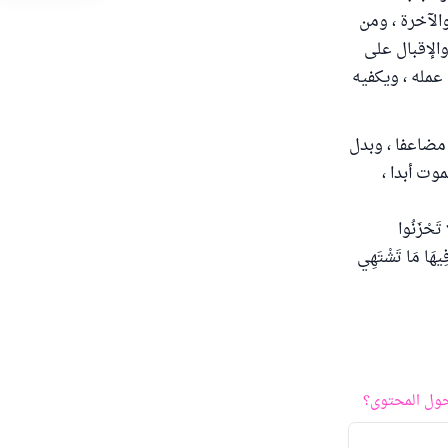
والآخرة ، ومن
والإقبال على
عمله ، ويكفيه
 مضاعفا ، وبدل
وت أبدا ،
ا تَحْزَنُوا
 فِيهَا مَا تَشْتَهِي
ول المحتوى؟