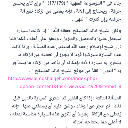
جاء في " الموسوعة الفقهية " (17/179) : " وإن كان يحسن
حرفة ، ويحتاج إلى الآلة ، فإنه يعطى من الزكاة ثمن آلة
حرفته وإن كثرت " انتهى .
وقال الشيخ خالد المشيقح حفظه الله : " إذا كانت السيارة
سيعمل عليها بالتحميل والتنزيل ، وينفق على أهله ، فكما قلنا
: إن شيخ الإسلام رحمه الله استثنى هذه المسألة ، وإذا كانت
هذه السيارة سيركبها فهنا لا يجوز أن نعطيه من الزكاة ما
يشتري به سيارة ؛ لأنه بإمكانه أن يأخذ من الزكاة ما يستأجر
به " انتهى " نقلاً من موقع الشيخ خالد المشيقح " .
http://www.almoshaiqeh.com/index.php?
option=content&task=view&id=4920&Itemid=8
المسألة الثالثة : إذا كان الفقير قد اشترى السيارة بالدين قبل
ذلك ، ثم عجز عن الوفاء ، وشق عليه أن يستغني عنها ، فإنه
يُعطى من الزكاة ، بشرط أن تكون هذه السيارة مناسبة لمثله ،
لا أعلى مما يحتاجه أمثاله .