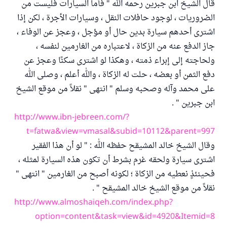
قال الشيخ ابن جبرين رحمه الله " فأما السيارات فليست من
الضروريات ، لوجود حافلات النقل ، وسيارات الأجرة ، لكن إذا
اشترى أحدهم سيارة بدين حال أو مؤجل ، وعجز عن الوفاء ،
جاز الدفع عنه من الزكاة ، لاعتباره من الغارمين لنفسه ،
ولحاجته إلى إبراء ذمته ، وهكذا لو اشترى سكنًا وعجز عن
دفع الثمن أو بعضه ، حلت له الزكاة ، والله أعلم ، وصلى الله
على محمد وآله وصحبه وسلم " انتهى " نقلاً من موقع الشيخ
ابن جبرين " .
http://www.ibn-jebreen.com/?
t=fatwa&view=vmasal&subid=10112&parent=997
وقال الشيخ خالد المشيقح حفظه الله : " لو أن هذا الفقير
اشترى سيارة ولحقه غرم بشرط أن تكون هذه السيارة لمثله ،
فحينئذٍ نعطيه من الزكاة ؛ لكونه أصبح من الغارمين " انتهى "
نقلاً من موقع الشيخ خالد المشيقح " .
http://www.almoshaiqeh.com/index.php?
option=content&task=view&id=4920&Itemid=8