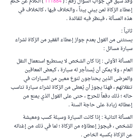
وقد سبق في جواب السؤال رقم : (
111884
) الكلام عن حكم
إعطاء الزكاة لمن يبني بيتاً ، والخلاف فيها ، كالخلاف في
هذه المسألة ، فينظر فيه للفائدة .
ثانياً :
يستثنى من القول بعدم جواز إعطاء الفقير من الزكاة لشراء
سيارة مسائل :
المسألة الأولى : إذا كان الشخص لا يستطيع استعمال النقل
العام ، ولا يمكن أن يُستأجر له سيارة ، كبعض المعاقين
والمرضى الذين يحتاجون لنوع معين من السيارات في
تنقلاتهم ، فهذا يجوز أن يُعطى من الزكاة لشراء سيارة تناسب
حاله ؛ ذلك دفعاً للحرج ، حتى على القول الذي يمنع من
إعطائه زيادة على حاجة السنة .
المسألة الثانية : إذا كانت السيارة وسيلة كسب ومعيشة
للشخص ، فيجوز إعطاؤه من الزكاة ؛ لما في ذلك من إغنائه
عن الزكاة بكسبه الخاص .