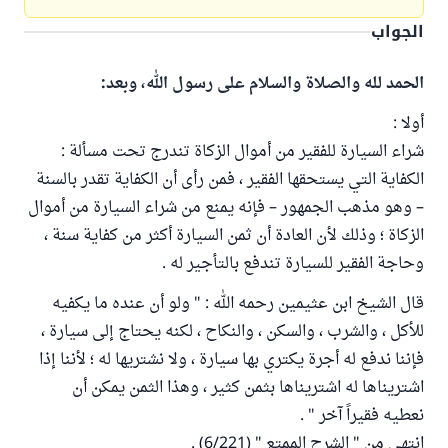
الجواب
الحمد لله والصلاة والسلام على رسول الله، وبعد:
أولا :
شراء السيارة للفقير من أموال الزكاة تندرج تحت مسألة :
الكفاية التي يستحقها الفقير ، فمن رأى أن الكفاية تقدر بالسنة
– وهو مذهب الجمهور – فإنه يمنع من شراء السيارة من أموال
الزكاة ؛ وذلك لأن العادة أن ثمن السيارة أكثر من كفاية سنة ،
وحاجة الفقير للسيارة تندفع بالتأجير له .
قال الشيخ ابن عثيمين رحمه الله : " ولو أن عنده ما يكفيه
للأكل ، والشرب ، والسكن ، والنكاح ، لكنه يحتاج إلى سيارة ،
فإننا ندفع له أجرة يكتري بها سيارة ، ولا نشتريها له ؛ لأننا إذا
اشتريناها له اشتريناها بثمن كثير ، وهذا الثمن يمكن أن
نعطيه فقيراً آخر " .
انتهى من " الشرح الممتع " (6/221) .