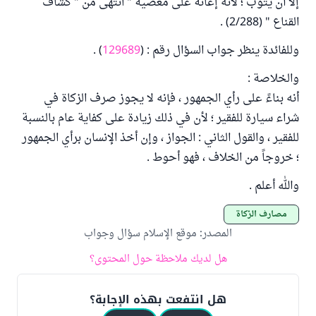
إلا أن يتوب ؛ لأنه إعانة على معصية " انتهى من " كشاف
القناع " (2/288) .
وللفائدة ينظر جواب السؤال رقم : (
129689
) .
والخلاصة :
أنه بناءً على رأي الجمهور ، فإنه لا يجوز صرف الزكاة في
شراء سيارة للفقير ؛ لأن في ذلك زيادة على كفاية عام بالنسبة
للفقير ، والقول الثاني : الجواز ، وإن أخذ الإنسان برأي الجمهور
؛ خروجاً من الخلاف ، فهو أحوط .
والله أعلم .
مصارف الزكاة
المصدر
:
موقع الإسلام سؤال وجواب
هل لديك ملاحظة حول المحتوى؟
هل انتفعت بهذه الإجابة؟