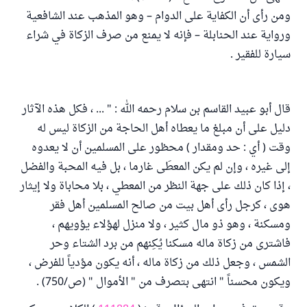
ومن رأى أن الكفاية على الدوام – وهو المذهب عند الشافعية
ورواية عند الحنابلة – فإنه لا يمنع من صرف الزكاة في شراء
سيارة للفقير .
قال أبو عبيد القاسم بن سلام رحمه الله : " ... ، فكل هذه الآثار
دليل على أن مبلغ ما يعطاه أهل الحاجة من الزكاة ليس له
وقت ( أي : حد ومقدار ) محظور على المسلمين أن لا يعدوه
إلى غيره ، وإن لم يكن المعطَى غارما ، بل فيه المحبة والفضل
، إذا كان ذلك على جهة النظر من المعطي ، بلا محاباة ولا إيثار
هوى ، كرجل رأى أهل بيت من صالح المسلمين أهل فقر
ومسكنة ، وهو ذو مال كثير ، ولا منزل لهؤلاء يؤويهم ،
فاشترى من زكاة ماله مسكنا يُكِنهم من برد الشتاء وحر
الشمس ، وجعل ذلك من زكاة ماله ، أنه يكون مؤدياً للفرض ،
ويكون محسناً " انتهى بتصرف من " الأموال " (ص/750) .