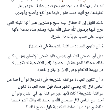
المبتلين بهذه البدع تجدهم يحرصون غاية الحرص على
تنفيذها، مع أنهم متساهلون فيما هو أنفع وأصح وأجدى.
لذلك نقول إن الاحتفال ليلة سبع وعشرين على أنها الليلة التي
عرج فيها برسول الله صلى الله عليه وسلم هذه بدعة؛ لأنها
بنيت على سبب لم يأت به الشرع.
2. أن تكون العبادة موافقة للشريعة في (جنسها)
مثل أن يضحي الإنسان بفرس، فلو ضحى الإنسان بفرس، كان
بذلك مخالفا للشريعة في جنسها. (لأن الأضحية لا تكون إلا
من بهيمة الأنعام وهي الإبل والبقر والغنم).
3. أن تكون العبادة موافقة للشريعة في (قدرها) لو أن أحدا من
الناس قال إنه يصلي الظهر ستا، فهل هذه العبادة تكون
موافقة للشريعة؟ كلا؛ لأنها غير موافقة لها في القدر. ولو أن
أحدا من الناس قال سبحان الله والحمد لله والله أكبر خمسا
وثلاثين مرة دبر الصلاة المكتوبة فهل يصح ذلك ؟