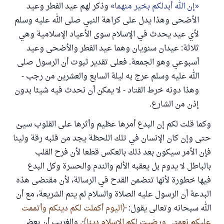
إن الله أبدلكم بخير منهما
وذكر لهم عيد الفطر وعيد
الأضحى وهذا يدل على كراهة النبي صلى الله عليه وسلم
لأي عيد يحدث في الإسلام سوى الأعياد الإسلامية وهي
ثلاثة: عيدان سنويان وهما عيد الفطر والأضحى وعيد
أسبوعي وهو الجمعة. فعلى تقدير ثبوت أن الرسول صلى
الله عليه وسلم عرج به ليلة السابع والعشرين من رجب -
وهذا دونه خرط القتاد - لا يمكن أن نحدث فيه شيئا بدون
إذن من الشارع.
وكما قلت لكم إن البدع أمرها عظيم وأثرها على القلوب سيئ
حتى وإن كان الإنسان في تلك اللحظة يجد من قلبه رقة ولينا
فإن الأمر سيكون بعد ذلك بالعكس قطعا لأن فرح القلب
بالباطل لا يدوم بل يعقبه الألم والندم والحسرة وكل البدع
فيها خطورة لأنها تتضمن القدح في الرسالة، لأن مقتضى هذه
البدعة أن الرسول عليه الصلاة والسلام لم يتم الشريعة، مع أن
الله سبحانه وتعالى يقول:
اليوم أكملت لكم دينكم وأتممت
عليكم نعمتي ورضيت لكم الإسلام دينا
. والغريب أن بعض