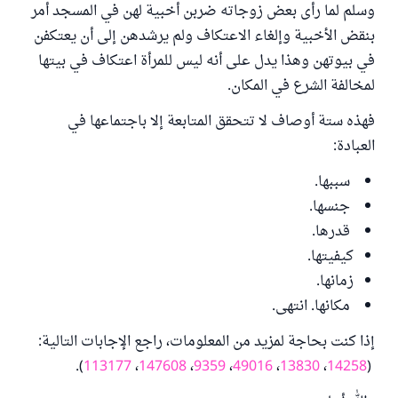
وسلم لما رأى بعض زوجاته ضربن أخبية لهن في المسجد أمر
بنقض الأخبية وإلغاء الاعتكاف ولم يرشدهن إلى أن يعتكفن
في بيوتهن وهذا يدل على أنه ليس للمرأة اعتكاف في بيتها
لمخالفة الشرع في المكان.
فهذه ستة أوصاف لا تتحقق المتابعة إلا باجتماعها في
العبادة:
سببها.
جنسها.
قدرها.
كيفيتها.
زمانها.
مكانها. انتهى.
إذا كنت بحاجة لمزيد من المعلومات، راجع الإجابات التالية:
).
113177
،
147608
،
9359
،
49016
،
13830
،
14258
(