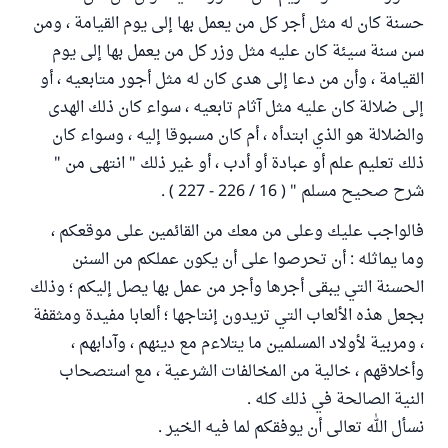
حسنة كان له مثل أجر كل من يعمل بها إلى يوم القيامة ، ومن
سن سنة سيئة كان عليه مثل وزر كل من يعمل بها إلى يوم
القيامة ، وأن من دعا إلى هدى كان له مثل أجور متابعيه ، أو
إلى ضلالة كان عليه مثل آثام تابعيه ، سواء كان ذلك الهدى
والضلالة هو الذي ابتدأه ، أم كان مسبوقا إليه ، وسواء كان
ذلك تعليم علم أو عبادة أو أدب ، أو غير ذلك " انتهى من "
شرح صحيح مسلم " ( 16 / 226 - 227 ) .
فالواجب عليك وعلى من معك من القائمين على موقعكم ،
وما يماثله : أن تحرصوا على أن يكون عملكم من السنن
الحسنة التي يبقى أجرها وأجر من عمل بها يصل إليكم ؛ وذلك
بجعل هذه الألعاب التي تريدون إنتاجها ؛ ألعابا مفيدة ومثقفة
، ومربية لأولاد المسلمين ما يتلاءم مع دينهم ، وآدابهم ،
وأخلاقهم ، خالية من المخالفات الشرعية ، مع استصحاب
النية الصالحة في ذلك كله .
نسأل الله تعالى أن يوفقكم لما فيه الخير .