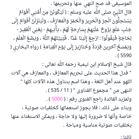
الموسيقى قد صح النهي عنها وتحريمها .
قال النَّبِيُّ صلى الله عليه وسلم ‏: ( لَيَكُونَنَّ مِنْ أُمَّتِي أَقْوَامٌ
يَسْتَحِلُّونَ الْحِرَ وَالْحَرِيرَ وَالْخَمْرَ وَالْمَعَازِفَ ، وَلَيَنْزِلَنَّ أَقْوَامٌ إِلَى
جَنْبِ عَلَمٍ يَرُوحُ عَلَيْهِمْ بِسَارِحَةٍ لَهُمْ ، يَأْتِيهِمْ - يَعْنِي الْفَقِيرَ -
لِحَاجَةٍ فَيَقُولُوا : ارْجِعْ إِلَيْنَا غَدًا‏ .‏ فَيُبَيِّتُهُمُ اللَّهُ ، وَيَضَعُ الْعَلَمَ ،
وَيَمْسَخُ آخَرِينَ قِرَدَةً وَخَنَازِيرَ إِلَى يَوْمِ الْقِيَامَةِ ) رواه البخاري (
5590 ) .
قال شيخ الإسلام ابن تيمية رحمه الله تعالى :
" فدل هذا الحديث على تحريم المعازف ، والمعازف هي آلات
اللهو عند أهل اللغة ، وهذا اسم يتناول هذه الآلات كلها "
انتهى من " مجموع الفتاوى " ( 11 / 535 ) .
ولمزيد الفائدة راجع الفتوى رقم : (
5000
) .
وبناء على ذلك : فلا يجوز استعمالها كخلفيات صوتية ،
خاصة وأنها لا ضرورة إليها ولا حاجة ، ويمكن الاستغناء عنها
بخلفيات صوتية مناسبة ومباحة .
ثالثا :