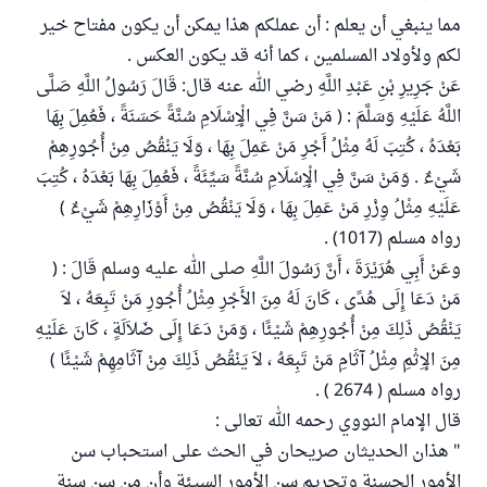
مما ينبغي أن يعلم : أن عملكم هذا يمكن أن يكون مفتاح خير
لكم ولأولاد المسلمين ، كما أنه قد يكون العكس .
عَنْ جَرِيرِ بْنِ عَبْدِ اللَّهِ رضي الله عنه قال: قَالَ رَسُولُ اللَّهِ صَلَّى
اللَّهُ عَلَيْهِ وَسَلَّمَ : ( مَنْ سَنَّ فِي الْإِسْلَامِ سُنَّةً حَسَنَةً ، فَعُمِلَ بِهَا
بَعْدَهُ ، كُتِبَ لَهُ مِثْلُ أَجْرِ مَنْ عَمِلَ بِهَا ، وَلَا يَنْقُصُ مِنْ أُجُورِهِمْ
شَيْءٌ . وَمَنْ سَنَّ فِي الْإِسْلَامِ سُنَّةً سَيِّئَةً ، فَعُمِلَ بِهَا بَعْدَهُ ، كُتِبَ
عَلَيْهِ مِثْلُ وِزْرِ مَنْ عَمِلَ بِهَا ، وَلَا يَنْقُصُ مِنْ أَوْزَارِهِمْ شَيْءٌ )
رواه مسلم (1017) .
وعَنْ أَبِي هُرَيْرَةَ ، أَنَّ رَسُولَ اللَّهِ صلى الله عليه وسلم قَالَ : (‏
مَنْ دَعَا إِلَى هُدًى ، كَانَ لَهُ مِنَ الأَجْرِ مِثْلُ أُجُورِ مَنْ تَبِعَهُ ، لاَ
يَنْقُصُ ذَلِكَ مِنْ أُجُورِهِمْ شَيْئًا ، وَمَنْ دَعَا إِلَى ضَلاَلَةٍ ، كَانَ عَلَيْهِ
مِنَ الإِثْمِ مِثْلُ آثَامِ مَنْ تَبِعَهُ ، لاَ يَنْقُصُ ذَلِكَ مِنْ آثَامِهِمْ شَيْئًا ‏)
رواه مسلم ( 2674 ) ‏.‏
قال الإمام النووي رحمه الله تعالى :
" هذان الحديثان صريحان في الحث على استحباب سن
الأمور الحسنة وتحريم سن الأمور السيئة وأن من سن سنة